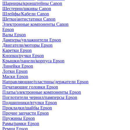
Шарниры/кронштейны Canon
Шестерни/шкивы Canon
Шлейфы/Кабели Canon
Щетки/антистатики Canon
Электронные компоненты Canon
Epson
Валы Epson
Дамперы/увлажнители Epson
Двигатели/моторы Epson
Каретки Epson
Кнопки/ручки Epson
Крышки/панели/корпуса Epson
Линейки Epson
Лотки Epson
Маски Epson
Направляющие/пластины/держатели Epson
Печатающие головки Epson
Платы/электронные компоненты Epson
Поглотители чернил/памперсы Epson
Подшипники/втулки Epson
Прокладки/шайбы Epson
Прочие запчасти Epson
Пружины Epson
Рамы/рамки Epson
Ремни Epson