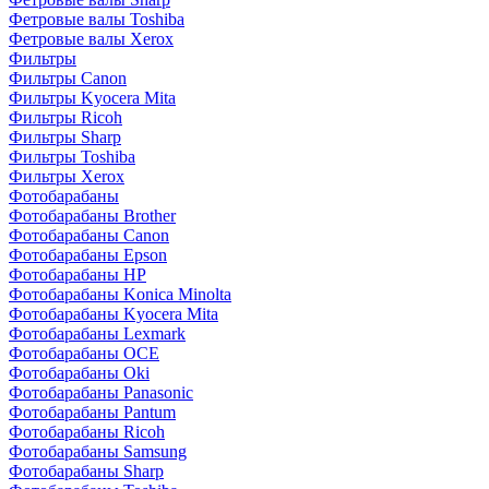
Фетровые валы Toshiba
Фетровые валы Xerox
Фильтры
Фильтры Canon
Фильтры Kyocera Mita
Фильтры Ricoh
Фильтры Sharp
Фильтры Toshiba
Фильтры Xerox
Фотобарабаны
Фотобарабаны Brother
Фотобарабаны Canon
Фотобарабаны Epson
Фотобарабаны HP
Фотобарабаны Konica Minolta
Фотобарабаны Kyocera Mita
Фотобарабаны Lexmark
Фотобарабаны OCE
Фотобарабаны Oki
Фотобарабаны Panasonic
Фотобарабаны Pantum
Фотобарабаны Ricoh
Фотобарабаны Samsung
Фотобарабаны Sharp