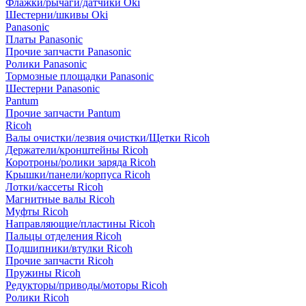
Флажки/рычаги/датчики Oki
Шестерни/шкивы Oki
Panasonic
Платы Panasonic
Прочие запчасти Panasonic
Ролики Panasonic
Тормозные площадки Panasonic
Шестерни Panasonic
Pantum
Прочие запчасти Pantum
Ricoh
Валы очистки/лезвия очистки/Щетки Ricoh
Держатели/кронштейны Ricoh
Коротроны/ролики заряда Ricoh
Крышки/панели/корпуса Ricoh
Лотки/кассеты Ricoh
Магнитные валы Ricoh
Муфты Ricoh
Направляющие/пластины Ricoh
Пальцы отделения Ricoh
Подшипники/втулки Ricoh
Прочие запчасти Ricoh
Пружины Ricoh
Редукторы/приводы/моторы Ricoh
Ролики Ricoh