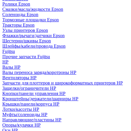
Ролики Epson
Смазки/масла/жидкости Epson
Соленоиды Epson
Тормозные площадки Epson
Тракторы Epson
Узлы принтеров Epson
Флажки/рычаги/датчики Epson
Шестерни/шкивы Epson
Шлейфы/кабели/провода Epson
Fujitsu
Прочие запчасти Fujitsu
HP
Валы HP
Валы переноса заряда/коротроны HP
Вентиляторы HP
Запчасти для плоттеров и широкоформатных принтеров HP
Защелки/ограничители HP
Кнопки/панели управления HP
Кронштейны/держатели/шарниры HP
Крышки/панели/корпуса HP
Лотки/кассеты HP
Муфты/соленоиды HP
Направляющие/пластины HP
Опоры/кулачки HP
Оси HP