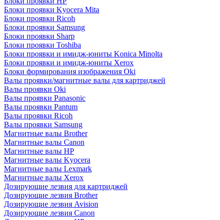
Блоки проявки HP
Блоки проявки Kyocera Mita
Блоки проявки Ricoh
Блоки проявки Samsung
Блоки проявки Sharp
Блоки проявки Toshiba
Блоки проявки и имидж-юниты Konica Minolta
Блоки проявки и имидж-юниты Xerox
Блоки формирования изображения Oki
Валы проявки/магнитные валы для картриджей
Валы проявки Oki
Валы проявки Panasonic
Валы проявки Pantum
Валы проявки Ricoh
Валы проявки Samsung
Магнитные валы Brother
Магнитные валы Canon
Магнитные валы HP
Магнитные валы Kyocera
Магнитные валы Lexmark
Магнитные валы Xerox
Дозирующие лезвия для картриджей
Дозирующие лезвия Brother
Дозирующие лезвия Avision
Дозирующие лезвия Canon