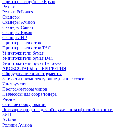
Принтеры струйные Epson
Резаки
Резаки Fellowes
Сканеры
Сканеры Avision
Сканеры Canon
Сканеры Epson
Сканеры HP
Принтеры этикеток
Принтеры этикеток TSC
Уничтожители бумаг
Уничтожители бумаг Deli
Уничтожители бумаг Fellowes
АКСЕССУАРЫ и ПЕРИФЕРИЯ
Оборудование и инструменты
Запчасти и комплектующие для пылесосов
Инструменты
Программаторы чипов
Пылесосы для сбора тонера
Разное
Сетевое оборудование
Чистящие средства для обслуживания офисной техники
ЗИП
Avision
Ролики Avision