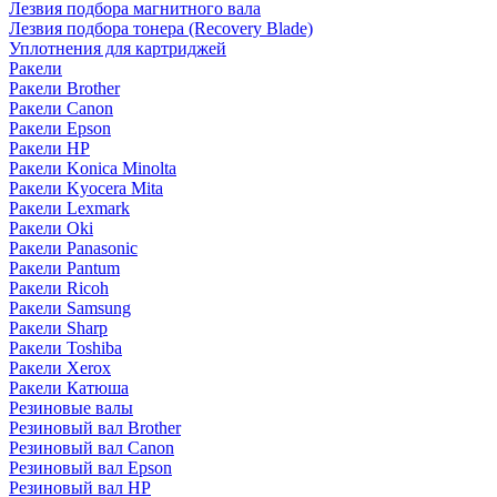
Лезвия подбора магнитного вала
Лезвия подбора тонера (Recovery Blade)
Уплотнения для картриджей
Ракели
Ракели Brother
Ракели Canon
Ракели Epson
Ракели HP
Ракели Konica Minolta
Ракели Kyocera Mita
Ракели Lexmark
Ракели Oki
Ракели Panasonic
Ракели Pantum
Ракели Ricoh
Ракели Samsung
Ракели Sharp
Ракели Toshiba
Ракели Xerox
Ракели Катюша
Резиновые валы
Резиновый вал Brother
Резиновый вал Canon
Резиновый вал Epson
Резиновый вал HP