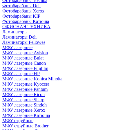
Фотобарабаны Toshiba
Фотобарабаны Deli
Фотобарабаны Xerox
Фотобарабаны KIP
Фотобарабаны Катюша
ОФИСНАЯ ТЕХНИКА
Ламинаторы
Ламинаторы Deli
Ламинаторы Fellowes
МФУ лазерные
МФУ лазерные Avision
МФУ лазерные Bulat
МФУ лазерные Canon
МФУ лазерные Fujifilm
МФУ лазерные HP
МФУ лазерные Konica Minolta
МФУ лазерные Kyocera
МФУ лазерные Pantum
МФУ лазерные Ricoh
МФУ лазерные Sharp
МФУ лазерные Sindoh
МФУ лазерные Xerox
МФУ лазерные Катюша
МФУ струйные
МФУ струйные Brother