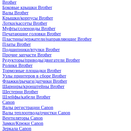
Brother
Боковые крышки Brother
Валы Brother
Крышки/корпусы Brother
Лотки/кассеты Brother
Муфты/соленоиды Brother
Печатающие головки Brother
Пластины/держатели/направляющие Brother
Платы Brother
Подшипники/втулки Brother
Прочие запчасти Brother
Редукторы/приводы/двигатели Brother
Ролики Brother
Тормозные площадки Brother
Узлы принтеров в сборе Brother
Флажки/рычаги/датчики Brother
Шарниры/кронштейны Brother
Шестерни Brother
Шлейфы/кабели Brother
Canon
Валы регистрации Canon
Валы теплоотвода/очистки Canon
Вентиляторы Canon
Замки/Крюки Canon
Зеркала Canon