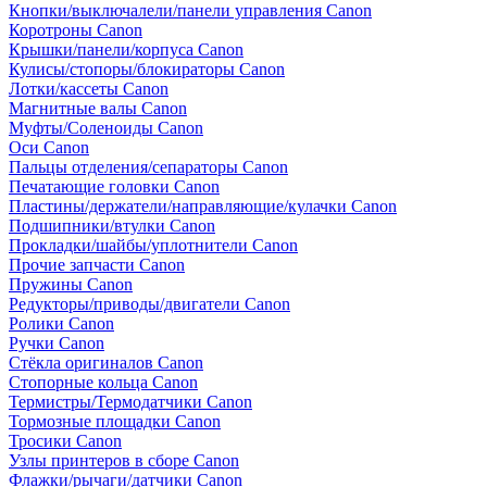
Кнопки/выключалели/панели управления Canon
Коротроны Canon
Крышки/панели/корпуса Canon
Кулисы/стопоры/блокираторы Canon
Лотки/кассеты Canon
Магнитные валы Canon
Муфты/Соленоиды Canon
Оси Canon
Пальцы отделения/сепараторы Canon
Печатающие головки Canon
Пластины/держатели/направляющие/кулачки Canon
Подшипники/втулки Canon
Прокладки/шайбы/уплотнители Canon
Прочие запчасти Canon
Пружины Canon
Редукторы/приводы/двигатели Canon
Ролики Canon
Ручки Canon
Стёкла оригиналов Canon
Стопорные кольца Canon
Термистры/Термодатчики Canon
Тормозные площадки Canon
Тросики Canon
Узлы принтеров в сборе Canon
Флажки/рычаги/датчики Canon