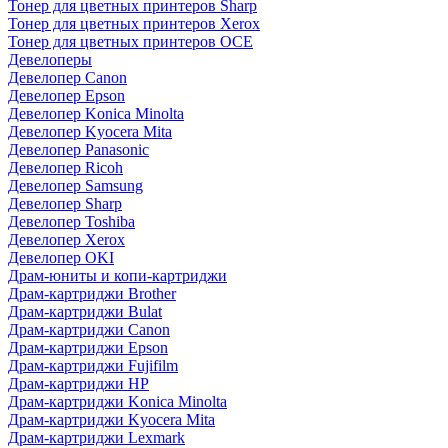
Тонер для цветных принтеров Sharp
Тонер для цветных принтеров Xerox
Тонер для цветных принтеров OCE
Девелоперы
Девелопер Canon
Девелопер Epson
Девелопер Konica Minolta
Девелопер Kyocera Mita
Девелопер Panasonic
Девелопер Ricoh
Девелопер Samsung
Девелопер Sharp
Девелопер Toshiba
Девелопер Xerox
Девелопер OKI
Драм-юниты и копи-картриджи
Драм-картриджи Brother
Драм-картриджи Bulat
Драм-картриджи Canon
Драм-картриджи Epson
Драм-картриджи Fujifilm
Драм-картриджи HP
Драм-картриджи Konica Minolta
Драм-картриджи Kyocera Mita
Драм-картриджи Lexmark