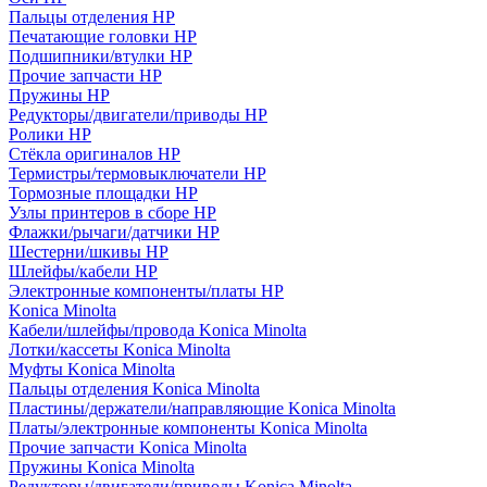
Пальцы отделения HP
Печатающие головки HP
Подшипники/втулки HP
Прочие запчасти HP
Пружины HP
Редукторы/двигатели/приводы HP
Ролики HP
Стёкла оригиналов HP
Термистры/термовыключатели HP
Тормозные площадки HP
Узлы принтеров в сборе HP
Флажки/рычаги/датчики HP
Шестерни/шкивы HP
Шлейфы/кабели HP
Электронные компоненты/платы HP
Konica Minolta
Кабели/шлейфы/провода Konica Minolta
Лотки/кассеты Konica Minolta
Муфты Konica Minolta
Пальцы отделения Konica Minolta
Пластины/держатели/направляющие Konica Minolta
Платы/электронные компоненты Konica Minolta
Прочие запчасти Konica Minolta
Пружины Konica Minolta
Редукторы/двигатели/приводы Konica Minolta