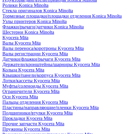
Ролики Konica Minolta
Стекла оригиналов Konica Minolta
Тормозные площадки/площадки отделения Konica Minolta
Узлы принтеров Konica Minolta
Флажки/рычаги/датчики Konica Minolta
Шестерни Konica Minolta
Kyocera Mita
Валы Kyocera Mita
Валы переноса/коротроны Kyocera Mita
Валы регистрации Kyocera Mita
Датчики/флажки/рычаги Kyocera Mita
Держатели/кронштейны/шарниры Kyocera Mita
Кольца Kyocera Mita
Крышки/панели/корпуса Kyocera Mita
Лотки/кассеты Kyocera Mita
Муфты/соленоиды Kyocera Mita
Ограничители Kyocera Mita
Оси Kyocera Mita
Пальцы отделения Kyocera Mita
Пластины/направляющие/пленки Kyocera Mita
Подшипники/втулки Kyocera Mita
Прокладки Kyocera Mita
Прочие запчасти Kyocera Mita
Пружины Kyocera Mita