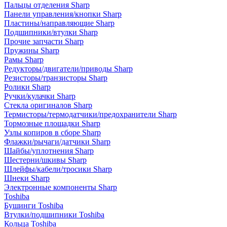
Пальцы отделения Sharp
Панели управления/кнопки Sharp
Пластины/направляющие Sharp
Подшипники/втулки Sharp
Прочие запчасти Sharp
Пружины Sharp
Рамы Sharp
Редукторы/двигатели/приводы Sharp
Резисторы/транзисторы Sharp
Ролики Sharp
Ручки/кулачки Sharp
Стекла оригиналов Sharp
Термисторы/термодатчики/предохранители Sharp
Тормозные площадки Sharp
Узлы копиров в сборе Sharp
Флажки/рычаги/датчики Sharp
Шайбы/уплотнения Sharp
Шестерни/шкивы Sharp
Шлейфы/кабели/тросики Sharp
Шнеки Sharp
Электронные компоненты Sharp
Toshiba
Бушинги Toshiba
Втулки/подшипники Toshiba
Кольца Toshiba