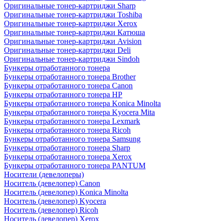
Оригинальные тонер-картриджи Sharp
Оригинальные тонер-картриджи Toshiba
Оригинальные тонер-картриджи Xerox
Оригинальные тонер-картриджи Катюша
Оригинальные тонер-картриджи Avision
Оригинальные тонер-картриджи Deli
Оригинальные тонер-картриджи Sindoh
Бункеры отработанного тонера
Бункеры отработанного тонера Brother
Бункеры отработанного тонера Canon
Бункеры отработанного тонера HP
Бункеры отработанного тонера Konica Minolta
Бункеры отработанного тонера Kyocera Mita
Бункеры отработанного тонера Lexmark
Бункеры отработанного тонера Ricoh
Бункеры отработанного тонера Samsung
Бункеры отработанного тонера Sharp
Бункеры отработанного тонера Xerox
Бункеры отработанного тонера PANTUM
Носители (девелоперы)
Носитель (девелопер) Canon
Носитель (девелопер) Konica Minolta
Носитель (девелопер) Kyocera
Носитель (девелопер) Ricoh
Носитель (девелопер) Xerox