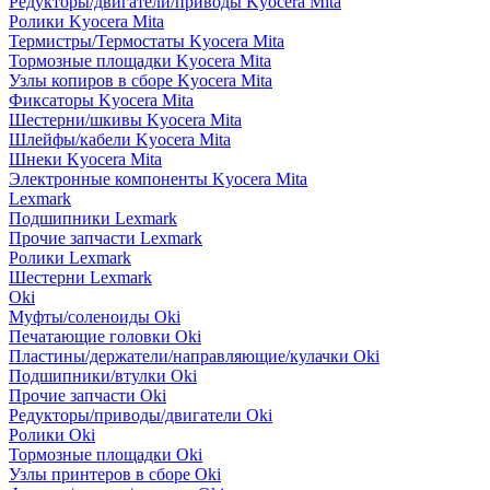
Редукторы/двигатели/приводы Kyocera Mita
Ролики Kyocera Mita
Термистры/Термостаты Kyocera Mita
Тормозные площадки Kyocera Mita
Узлы копиров в сборе Kyocera Mita
Фиксаторы Kyocera Mita
Шестерни/шкивы Kyocera Mita
Шлейфы/кабели Kyocera Mita
Шнеки Kyocera Mita
Электронные компоненты Kyocera Mita
Lexmark
Подшипники Lexmark
Прочие запчасти Lexmark
Ролики Lexmark
Шестерни Lexmark
Oki
Муфты/соленоиды Oki
Печатающие головки Oki
Пластины/держатели/направляющие/кулачки Oki
Подшипники/втулки Oki
Прочие запчасти Oki
Редукторы/приводы/двигатели Oki
Ролики Oki
Тормозные площадки Oki
Узлы принтеров в сборе Oki