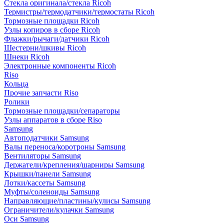
Стекла оригинала/стекла Ricoh
Термистры/термодатчики/термостаты Ricoh
Тормозные площадки Ricoh
Узлы копиров в сборе Ricoh
Флажки/рычаги/датчики Ricoh
Шестерни/шкивы Ricoh
Шнеки Ricoh
Электронные компоненты Ricoh
Riso
Кольца
Прочие запчасти Riso
Ролики
Тормозные площадки/сепараторы
Узлы аппаратов в сборе Riso
Samsung
Автоподатчики Samsung
Валы переноса/коротроны Samsung
Вентиляторы Samsung
Держатели/крепления/шарниры Samsung
Крышки/панели Samsung
Лотки/кассеты Samsung
Муфты/соленоиды Samsung
Направляющие/пластины/кулисы Samsung
Ограничители/кулачки Samsung
Оси Samsung