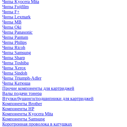
Чипы Kyocera Mita
Чипы Fujifilm
Чипы F+
Чипы Lexmark
Чипы MB
Чипы Oki
Чипы Panasonic
Чипы Pantum
Чипы Philips
Чипы Ricoh
Чипы Samsung
Чипы Sharp
Чипы Toshiba
Чипы Xerox
Чипы Sindoh
Чипы Triumph-Adler
Чипы Катюша
Прочие компоненты для картриджей
Валы подачи тонера
Втулки/бушинги/подшипники для картриджей
Компоненты Brother
Компоненты HP
Компоненты Kyocera Mita
Компоненты Samsung
Коротронная проволока в катушках