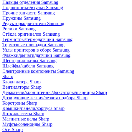
Пальцы отделения Samsung
Подшипники/втулки Samsung
Прочие запчасти Samsung
Пружины Samsung
Редукторы/двигатели Samsung
Ролики Samsung
Стёкла оригиналов Samsung
Термистры/термодатчики Samsung
Тормозные площадки Samsung
Узлы принтеров в сборе Samsung
Флажки/рычаги/датчики Samsung
Шестерни/шкивы Samsung
Шлейфы/кабели Samsung
Электронные компоненты Samsung
Sharp
Блоки лазера Sharp
Вентиляторы Sharp
Держатели/кронштейны/фиксаторы/шарниры Sharp
Дозирующие лезвия/лезвия подбора Sharp
Коротроны Sharp
Крышки/панели/корпуса Sharp
Лотки/кассеты Sharp
Магнитные валы Sharp
Муфты/соленоиды Sharp
Оси Sharp