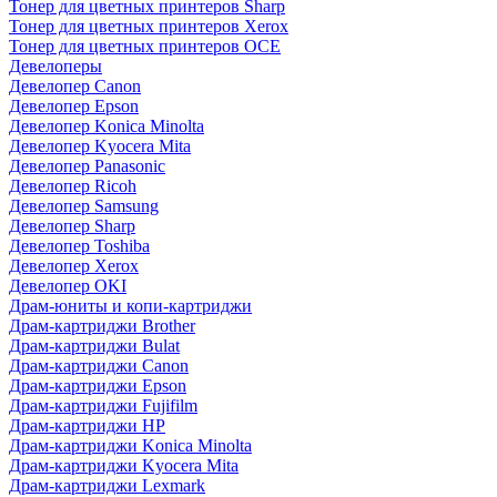
Тонер для цветных принтеров Sharp
Тонер для цветных принтеров Xerox
Тонер для цветных принтеров OCE
Девелоперы
Девелопер Canon
Девелопер Epson
Девелопер Konica Minolta
Девелопер Kyocera Mita
Девелопер Panasonic
Девелопер Ricoh
Девелопер Samsung
Девелопер Sharp
Девелопер Toshiba
Девелопер Xerox
Девелопер OKI
Драм-юниты и копи-картриджи
Драм-картриджи Brother
Драм-картриджи Bulat
Драм-картриджи Canon
Драм-картриджи Epson
Драм-картриджи Fujifilm
Драм-картриджи HP
Драм-картриджи Konica Minolta
Драм-картриджи Kyocera Mita
Драм-картриджи Lexmark