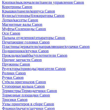
Кнопки/выключалели/панели управления Canon
Коротроны Canon
Крышки/панели/корпуса Canon
Кулисы/стопоры/блокираторы Canon
Лотки/кассеты Canon
Магнитные валы Canon
Муфты/Соленоиды Canon
Оси Canon
Пальцы отделения/сепараторы Canon
Печатающие головки Canon
Пластины/держатели/направляющие/кулачки Canon
Подшипники/втулки Canon
Прокладки/шайбы/уплотнители Canon
Прочие запчасти Canon
Пружины Canon
Редукторы/приводы/двигатели Canon
Ролики Canon
Ручки Canon
Стёкла оригиналов Canon
Стопорные кольца Canon
Термистры/Термодатчики Canon
Тормозные площадки Canon
Тросики Canon
Узлы принтеров в сборе Canon
Флажки/рычаги/датчики Canon