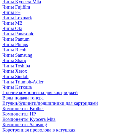
Чипы Kyocera Mita
Чипы Fujifilm
Чипы F+
Чипы Lexmark
Чипы MB
Чипы Oki
Чипы Panasonic
Чипы Pantum
Чипы Philips
Чипы Ricoh
Чипы Samsung
Чипы Sharp
Чипы Toshiba
Чипы Xerox
Чипы Sindoh
Чипы Triumph-Adler
Чипы Катюша
Прочие компоненты для картриджей
Валы подачи тонера
Втулки/бушинги/подшипники для картриджей
Компоненты Brother
Компоненты HP
Компоненты Kyocera Mita
Компоненты Samsung
Коротронная проволока в катушках