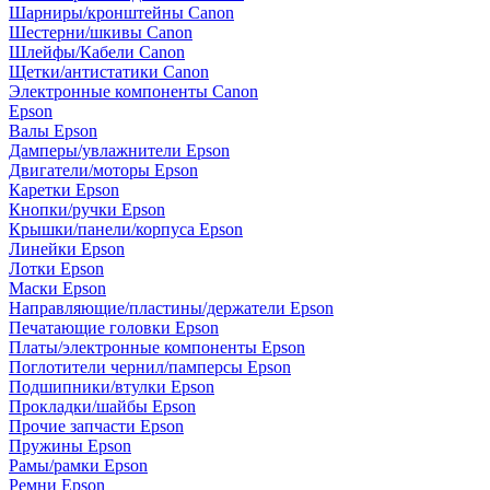
Шарниры/кронштейны Canon
Шестерни/шкивы Canon
Шлейфы/Кабели Canon
Щетки/антистатики Canon
Электронные компоненты Canon
Epson
Валы Epson
Дамперы/увлажнители Epson
Двигатели/моторы Epson
Каретки Epson
Кнопки/ручки Epson
Крышки/панели/корпуса Epson
Линейки Epson
Лотки Epson
Маски Epson
Направляющие/пластины/держатели Epson
Печатающие головки Epson
Платы/электронные компоненты Epson
Поглотители чернил/памперсы Epson
Подшипники/втулки Epson
Прокладки/шайбы Epson
Прочие запчасти Epson
Пружины Epson
Рамы/рамки Epson
Ремни Epson