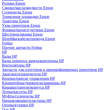
Ролики Epson
Смазки/масла/жидкости Epson
Соленоиды Epson
Тормозные площадки Epson
Тракторы Epson
Узлы принтеров Epson
Флажки/рычаги/датчики Epson
Шестерни/шкивы Epson
Шлейфы/кабели/провода Epson
Fujitsu
Прочие запчасти Fujitsu
HP
Валы HP
Валы переноса заряда/коротроны HP
Вентиляторы HP
Запчасти для плоттеров и широкоформатных принтеров HP
Защелки/ограничители HP
Кнопки/панели управления HP
Кронштейны/держатели/шарниры HP
Крышки/панели/корпуса HP
Лотки/кассеты HP
Муфты/соленоиды HP
Направляющие/пластины HP
Опоры/кулачки HP
Оси HP