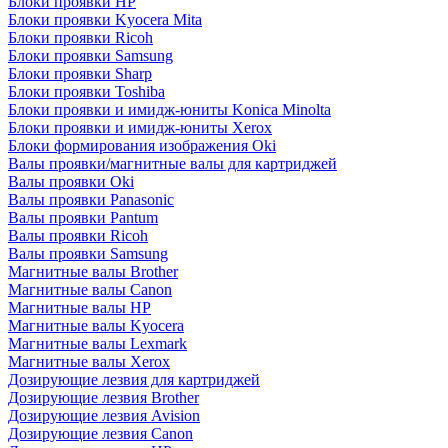
Блоки проявки HP
Блоки проявки Kyocera Mita
Блоки проявки Ricoh
Блоки проявки Samsung
Блоки проявки Sharp
Блоки проявки Toshiba
Блоки проявки и имидж-юниты Konica Minolta
Блоки проявки и имидж-юниты Xerox
Блоки формирования изображения Oki
Валы проявки/магнитные валы для картриджей
Валы проявки Oki
Валы проявки Panasonic
Валы проявки Pantum
Валы проявки Ricoh
Валы проявки Samsung
Магнитные валы Brother
Магнитные валы Canon
Магнитные валы HP
Магнитные валы Kyocera
Магнитные валы Lexmark
Магнитные валы Xerox
Дозирующие лезвия для картриджей
Дозирующие лезвия Brother
Дозирующие лезвия Avision
Дозирующие лезвия Canon