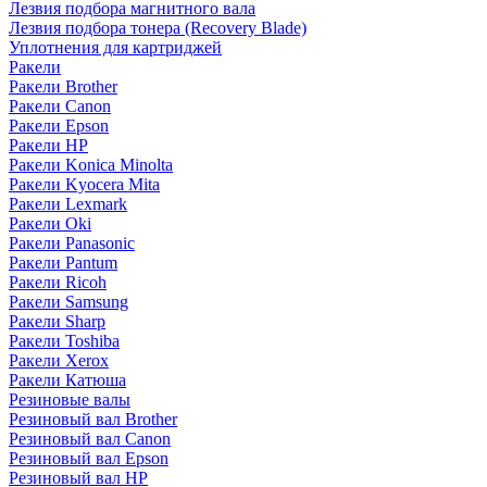
Лезвия подбора магнитного вала
Лезвия подбора тонера (Recovery Blade)
Уплотнения для картриджей
Ракели
Ракели Brother
Ракели Canon
Ракели Epson
Ракели HP
Ракели Konica Minolta
Ракели Kyocera Mita
Ракели Lexmark
Ракели Oki
Ракели Panasonic
Ракели Pantum
Ракели Ricoh
Ракели Samsung
Ракели Sharp
Ракели Toshiba
Ракели Xerox
Ракели Катюша
Резиновые валы
Резиновый вал Brother
Резиновый вал Canon
Резиновый вал Epson
Резиновый вал HP