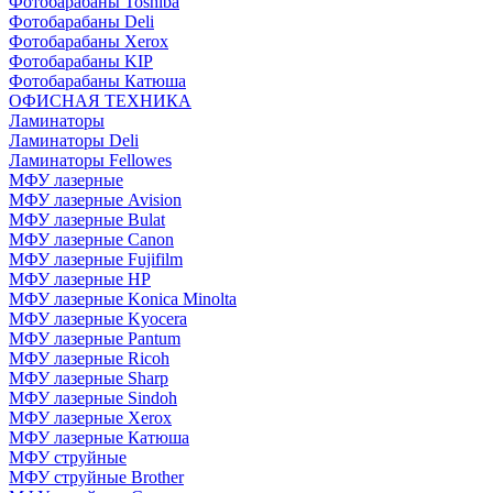
Фотобарабаны Toshiba
Фотобарабаны Deli
Фотобарабаны Xerox
Фотобарабаны KIP
Фотобарабаны Катюша
ОФИСНАЯ ТЕХНИКА
Ламинаторы
Ламинаторы Deli
Ламинаторы Fellowes
МФУ лазерные
МФУ лазерные Avision
МФУ лазерные Bulat
МФУ лазерные Canon
МФУ лазерные Fujifilm
МФУ лазерные HP
МФУ лазерные Konica Minolta
МФУ лазерные Kyocera
МФУ лазерные Pantum
МФУ лазерные Ricoh
МФУ лазерные Sharp
МФУ лазерные Sindoh
МФУ лазерные Xerox
МФУ лазерные Катюша
МФУ струйные
МФУ струйные Brother