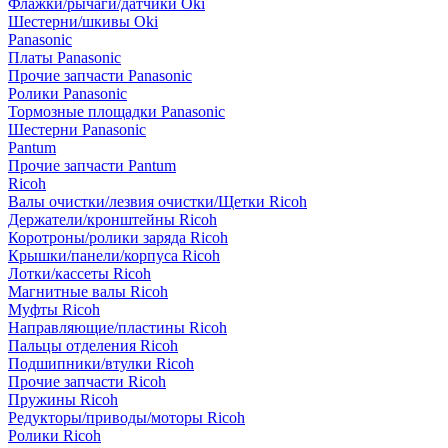
Флажки/рычаги/датчики Oki
Шестерни/шкивы Oki
Panasonic
Платы Panasonic
Прочие запчасти Panasonic
Ролики Panasonic
Тормозные площадки Panasonic
Шестерни Panasonic
Pantum
Прочие запчасти Pantum
Ricoh
Валы очистки/лезвия очистки/Щетки Ricoh
Держатели/кронштейны Ricoh
Коротроны/ролики заряда Ricoh
Крышки/панели/корпуса Ricoh
Лотки/кассеты Ricoh
Магнитные валы Ricoh
Муфты Ricoh
Направляющие/пластины Ricoh
Пальцы отделения Ricoh
Подшипники/втулки Ricoh
Прочие запчасти Ricoh
Пружины Ricoh
Редукторы/приводы/моторы Ricoh
Ролики Ricoh