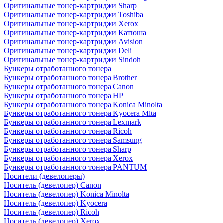
Оригинальные тонер-картриджи Sharp
Оригинальные тонер-картриджи Toshiba
Оригинальные тонер-картриджи Xerox
Оригинальные тонер-картриджи Катюша
Оригинальные тонер-картриджи Avision
Оригинальные тонер-картриджи Deli
Оригинальные тонер-картриджи Sindoh
Бункеры отработанного тонера
Бункеры отработанного тонера Brother
Бункеры отработанного тонера Canon
Бункеры отработанного тонера HP
Бункеры отработанного тонера Konica Minolta
Бункеры отработанного тонера Kyocera Mita
Бункеры отработанного тонера Lexmark
Бункеры отработанного тонера Ricoh
Бункеры отработанного тонера Samsung
Бункеры отработанного тонера Sharp
Бункеры отработанного тонера Xerox
Бункеры отработанного тонера PANTUM
Носители (девелоперы)
Носитель (девелопер) Canon
Носитель (девелопер) Konica Minolta
Носитель (девелопер) Kyocera
Носитель (девелопер) Ricoh
Носитель (девелопер) Xerox