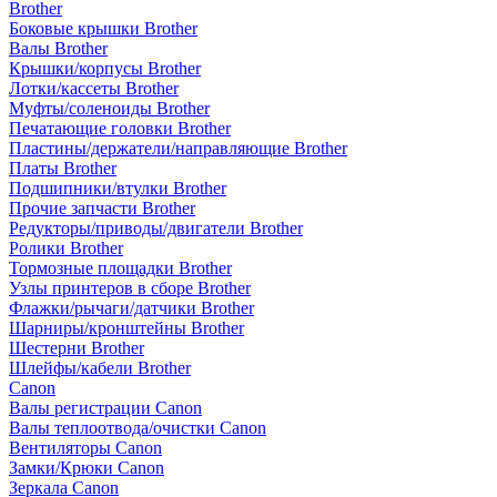
Brother
Боковые крышки Brother
Валы Brother
Крышки/корпусы Brother
Лотки/кассеты Brother
Муфты/соленоиды Brother
Печатающие головки Brother
Пластины/держатели/направляющие Brother
Платы Brother
Подшипники/втулки Brother
Прочие запчасти Brother
Редукторы/приводы/двигатели Brother
Ролики Brother
Тормозные площадки Brother
Узлы принтеров в сборе Brother
Флажки/рычаги/датчики Brother
Шарниры/кронштейны Brother
Шестерни Brother
Шлейфы/кабели Brother
Canon
Валы регистрации Canon
Валы теплоотвода/очистки Canon
Вентиляторы Canon
Замки/Крюки Canon
Зеркала Canon