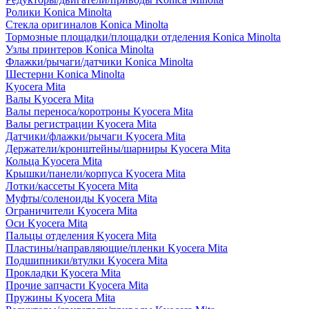
Ролики Konica Minolta
Стекла оригиналов Konica Minolta
Тормозные площадки/площадки отделения Konica Minolta
Узлы принтеров Konica Minolta
Флажки/рычаги/датчики Konica Minolta
Шестерни Konica Minolta
Kyocera Mita
Валы Kyocera Mita
Валы переноса/коротроны Kyocera Mita
Валы регистрации Kyocera Mita
Датчики/флажки/рычаги Kyocera Mita
Держатели/кронштейны/шарниры Kyocera Mita
Кольца Kyocera Mita
Крышки/панели/корпуса Kyocera Mita
Лотки/кассеты Kyocera Mita
Муфты/соленоиды Kyocera Mita
Ограничители Kyocera Mita
Оси Kyocera Mita
Пальцы отделения Kyocera Mita
Пластины/направляющие/пленки Kyocera Mita
Подшипники/втулки Kyocera Mita
Прокладки Kyocera Mita
Прочие запчасти Kyocera Mita
Пружины Kyocera Mita