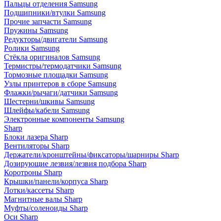
Пальцы отделения Samsung
Подшипники/втулки Samsung
Прочие запчасти Samsung
Пружины Samsung
Редукторы/двигатели Samsung
Ролики Samsung
Стёкла оригиналов Samsung
Термистры/термодатчики Samsung
Тормозные площадки Samsung
Узлы принтеров в сборе Samsung
Флажки/рычаги/датчики Samsung
Шестерни/шкивы Samsung
Шлейфы/кабели Samsung
Электронные компоненты Samsung
Sharp
Блоки лазера Sharp
Вентиляторы Sharp
Держатели/кронштейны/фиксаторы/шарниры Sharp
Дозирующие лезвия/лезвия подбора Sharp
Коротроны Sharp
Крышки/панели/корпуса Sharp
Лотки/кассеты Sharp
Магнитные валы Sharp
Муфты/соленоиды Sharp
Оси Sharp