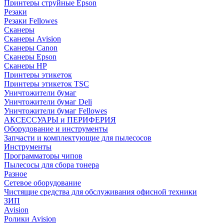
Принтеры струйные Epson
Резаки
Резаки Fellowes
Сканеры
Сканеры Avision
Сканеры Canon
Сканеры Epson
Сканеры HP
Принтеры этикеток
Принтеры этикеток TSC
Уничтожители бумаг
Уничтожители бумаг Deli
Уничтожители бумаг Fellowes
АКСЕССУАРЫ и ПЕРИФЕРИЯ
Оборудование и инструменты
Запчасти и комплектующие для пылесосов
Инструменты
Программаторы чипов
Пылесосы для сбора тонера
Разное
Сетевое оборудование
Чистящие средства для обслуживания офисной техники
ЗИП
Avision
Ролики Avision