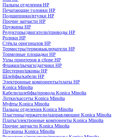
Пальцы отделения HP
Печатающие головки HP
Подшипники/втулки HP
Прочие запчасти HP
Пружины HP
Редукторы/двигатели/приводы HP
Ролики HP
Стёкла оригиналов HP
Термистры/термовыключатели HP
Тормозные площадки HP
Узлы принтеров в сборе HP
Флажки/рычаги/датчики HP
Шестерни/шкивы HP
Шлейфы/кабели HP
Электронные компоненты/платы HP
Konica Minolta
Кабели/шлейфы/провода Konica Minolta
Лотки/кассеты Konica Minolta
Муфты Konica Minolta
Пальцы отделения Konica Minolta
Пластины/держатели/направляющие Konica Minolta
Платы/электронные компоненты Konica Minolta
Прочие запчасти Konica Minolta
Пружины Konica Minolta
Редукторы/двигатели/приводы Konica Minolta