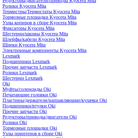
Редукторы/двигатели/приводы Kyocera Mita
Ролики Kyocera Mita
Термистры/Термостаты Kyocera Mita
Тормозные площадки Kyocera Mita
Узлы копиров в сборе Kyocera Mita
Фиксаторы Kyocera Mita
Шестерни/шкивы Kyocera Mita
Шлейфы/кабели Kyocera Mita
Шнеки Kyocera Mita
Электронные компоненты Kyocera Mita
Lexmark
Подшипники Lexmark
Прочие запчасти Lexmark
Ролики Lexmark
Шестерни Lexmark
Oki
Муфты/соленоиды Oki
Печатающие головки Oki
Пластины/держатели/направляющие/кулачки Oki
Подшипники/втулки Oki
Прочие запчасти Oki
Редукторы/приводы/двигатели Oki
Ролики Oki
Тормозные площадки Oki
Узлы принтеров в сборе Oki