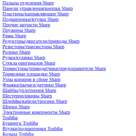
Пальцы отделения Sharp
Панели управления/кнопки Sharp
Пластины/направляющие Sharp
Подшипники/втулки Sharp
Прочие запчасти Sharp
Пружины Sharp
Рамы Sharp
Редукторы/двигатели/приводы Sharp
Резисторы/транзисторы Sharp
Ролики Sharp
Ручки/кулачки Sharp
Стекла оригиналов Sharp
Термисторы/термодатчики/предохранители Sharp
Тормозные площадки Sharp
Узлы копиров в сборе Sharp
Флажки/рычаги/датчики Sharp
Шайбы/уплотнения Sharp
Шестерни/шкивы Sharp
Шлейфы/кабели/тросики Sharp
Шнеки Sharp
Электронные компоненты Sharp
Toshiba
Бушинги Toshiba
Втулки/подшипники Toshiba
Кольца Toshiba