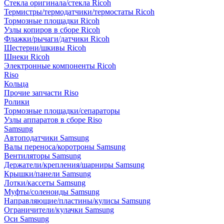
Стекла оригинала/стекла Ricoh
Термистры/термодатчики/термостаты Ricoh
Тормозные площадки Ricoh
Узлы копиров в сборе Ricoh
Флажки/рычаги/датчики Ricoh
Шестерни/шкивы Ricoh
Шнеки Ricoh
Электронные компоненты Ricoh
Riso
Кольца
Прочие запчасти Riso
Ролики
Тормозные площадки/сепараторы
Узлы аппаратов в сборе Riso
Samsung
Автоподатчики Samsung
Валы переноса/коротроны Samsung
Вентиляторы Samsung
Держатели/крепления/шарниры Samsung
Крышки/панели Samsung
Лотки/кассеты Samsung
Муфты/соленоиды Samsung
Направляющие/пластины/кулисы Samsung
Ограничители/кулачки Samsung
Оси Samsung