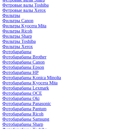
Фетровые валы Toshiba
Фетровые валы Xerox
Фильтры
Фильтры Canon
Фильтры Kyocera Mita
Фильтры Ricoh
Фильтры Sharp
Фильтры Toshiba
Фильтры Xerox
Фотобарабаны
Фотобарабаны Brother
Фотобарабаны Canon
Фотобарабаны Epson
Фотобарабаны HP
Фотобарабаны Konica Minolta
Фотобарабаны Kyocera Mita
Фотобарабаны Lexmark
Фотобарабаны OCE
Фотобарабаны Oki
Фотобарабаны Panasonic
Фотобарабаны Pantum
Фотобарабаны Ricoh
Фотобарабаны Samsung
Фотобарабаны Sharp