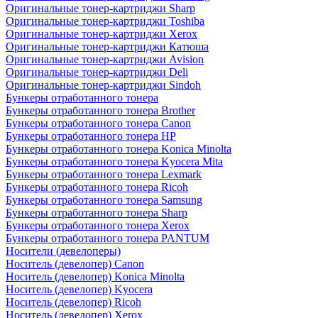
Оригинальные тонер-картриджи Sharp
Оригинальные тонер-картриджи Toshiba
Оригинальные тонер-картриджи Xerox
Оригинальные тонер-картриджи Катюша
Оригинальные тонер-картриджи Avision
Оригинальные тонер-картриджи Deli
Оригинальные тонер-картриджи Sindoh
Бункеры отработанного тонера
Бункеры отработанного тонера Brother
Бункеры отработанного тонера Canon
Бункеры отработанного тонера HP
Бункеры отработанного тонера Konica Minolta
Бункеры отработанного тонера Kyocera Mita
Бункеры отработанного тонера Lexmark
Бункеры отработанного тонера Ricoh
Бункеры отработанного тонера Samsung
Бункеры отработанного тонера Sharp
Бункеры отработанного тонера Xerox
Бункеры отработанного тонера PANTUM
Носители (девелоперы)
Носитель (девелопер) Canon
Носитель (девелопер) Konica Minolta
Носитель (девелопер) Kyocera
Носитель (девелопер) Ricoh
Носитель (девелопер) Xerox