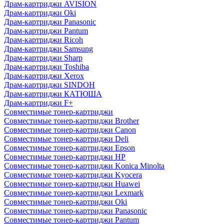
Драм-картриджи AVISION
Драм-картриджи Oki
Драм-картриджи Panasonic
Драм-картриджи Pantum
Драм-картриджи Ricoh
Драм-картриджи Samsung
Драм-картриджи Sharp
Драм-картриджи Toshiba
Драм-картриджи Xerox
Драм-картриджи SINDOH
Драм-картриджи КАТЮША
Драм-картриджи F+
Совместимые тонер-картриджи
Совместимые тонер-картриджи Brother
Совместимые тонер-картриджи Canon
Совместимые тонер-картриджи Deli
Совместимые тонер-картриджи Epson
Совместимые тонер-картриджи HP
Совместимые тонер-картриджи Konica Minolta
Совместимые тонер-картриджи Kyocera
Совместимые тонер-картриджи Huawei
Совместимые тонер-картриджи Lexmark
Совместимые тонер-картриджи Oki
Совместимые тонер-картриджи Panasonic
Совместимые тонер-картриджи Pantum