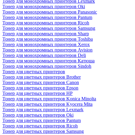
Тонер для монохромных принтеров Lexmark
Тонер для монохромных принтеров Oki
Тонер для монохромных принтеров Panasonic
Тонер для монохромных принтеров Pantum
Тонер для монохромных принтеров Ricoh
Тонер для монохромных принтеров Samsung
Тонер для монохромных принтеров Sharp
Тонер для монохромных принтеров Toshiba
Тонер для монохромных принтеров Xerox
Тонер для монохромных принтеров Avision
Тонер для монохромных принтеров Deli
Тонер для монохромных принтеров Катюша
Тонер для монохромных принтеров Sindoh
Тонер для цветных принтеров
Тонер для цветных принтеров Brother
Тонер для цветных принтеров Canon
Тонер для цветных принтеров Epson
Тонер для цветных принтеров HP
Тонер для цветных принтеров Konica Minolta
Тонер для цветных принтеров Kyocera Mita
Тонер для цветных принтеров Lexmark
Тонер для цветных принтеров Oki
Тонер для цветных принтеров Pantum
Тонер для цветных принтеров Ricoh
Тонер для цветных принтеров Samsung