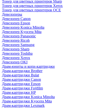
Тонер для цветных принтеров Sharp
Тонер для цветных принтеров Xerox
Тонер для цветных принтеров OCE
Девелоперы
Девелопер Canon
Девелопер Epson
Девелопер Konica Minolta
Девелопер Kyocera Mita
Девелопер Panasonic
Девелопер Ricoh
Девелопер Samsung
Девелопер Sharp
Девелопер Toshiba
Девелопер Xerox
Девелопер OKI
Драм-юниты и копи-картриджи
Драм-картриджи Brother
Драм-картриджи Bulat
Драм-картриджи Canon
Драм-картриджи Epson
Драм-картриджи Fujifilm
Драм-картриджи HP
Драм-картриджи Konica Minolta
Драм-картриджи Kyocera Mita
Драм-картриджи Lexmark