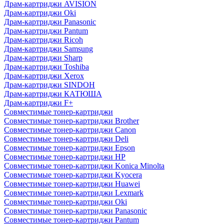
Драм-картриджи AVISION
Драм-картриджи Oki
Драм-картриджи Panasonic
Драм-картриджи Pantum
Драм-картриджи Ricoh
Драм-картриджи Samsung
Драм-картриджи Sharp
Драм-картриджи Toshiba
Драм-картриджи Xerox
Драм-картриджи SINDOH
Драм-картриджи КАТЮША
Драм-картриджи F+
Совместимые тонер-картриджи
Совместимые тонер-картриджи Brother
Совместимые тонер-картриджи Canon
Совместимые тонер-картриджи Deli
Совместимые тонер-картриджи Epson
Совместимые тонер-картриджи HP
Совместимые тонер-картриджи Konica Minolta
Совместимые тонер-картриджи Kyocera
Совместимые тонер-картриджи Huawei
Совместимые тонер-картриджи Lexmark
Совместимые тонер-картриджи Oki
Совместимые тонер-картриджи Panasonic
Совместимые тонер-картриджи Pantum