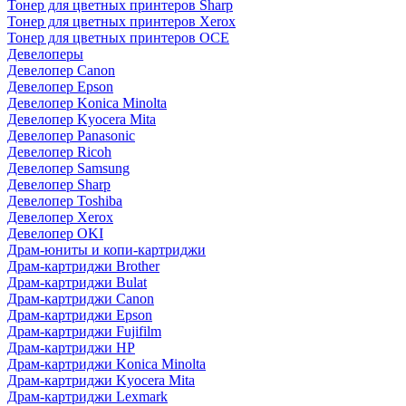
Тонер для цветных принтеров Sharp
Тонер для цветных принтеров Xerox
Тонер для цветных принтеров OCE
Девелоперы
Девелопер Canon
Девелопер Epson
Девелопер Konica Minolta
Девелопер Kyocera Mita
Девелопер Panasonic
Девелопер Ricoh
Девелопер Samsung
Девелопер Sharp
Девелопер Toshiba
Девелопер Xerox
Девелопер OKI
Драм-юниты и копи-картриджи
Драм-картриджи Brother
Драм-картриджи Bulat
Драм-картриджи Canon
Драм-картриджи Epson
Драм-картриджи Fujifilm
Драм-картриджи HP
Драм-картриджи Konica Minolta
Драм-картриджи Kyocera Mita
Драм-картриджи Lexmark