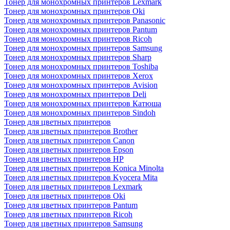
Тонер для монохромных принтеров Lexmark
Тонер для монохромных принтеров Oki
Тонер для монохромных принтеров Panasonic
Тонер для монохромных принтеров Pantum
Тонер для монохромных принтеров Ricoh
Тонер для монохромных принтеров Samsung
Тонер для монохромных принтеров Sharp
Тонер для монохромных принтеров Toshiba
Тонер для монохромных принтеров Xerox
Тонер для монохромных принтеров Avision
Тонер для монохромных принтеров Deli
Тонер для монохромных принтеров Катюша
Тонер для монохромных принтеров Sindoh
Тонер для цветных принтеров
Тонер для цветных принтеров Brother
Тонер для цветных принтеров Canon
Тонер для цветных принтеров Epson
Тонер для цветных принтеров HP
Тонер для цветных принтеров Konica Minolta
Тонер для цветных принтеров Kyocera Mita
Тонер для цветных принтеров Lexmark
Тонер для цветных принтеров Oki
Тонер для цветных принтеров Pantum
Тонер для цветных принтеров Ricoh
Тонер для цветных принтеров Samsung