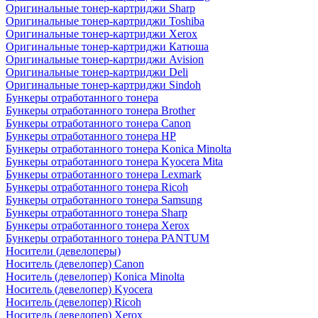
Оригинальные тонер-картриджи Sharp
Оригинальные тонер-картриджи Toshiba
Оригинальные тонер-картриджи Xerox
Оригинальные тонер-картриджи Катюша
Оригинальные тонер-картриджи Avision
Оригинальные тонер-картриджи Deli
Оригинальные тонер-картриджи Sindoh
Бункеры отработанного тонера
Бункеры отработанного тонера Brother
Бункеры отработанного тонера Canon
Бункеры отработанного тонера HP
Бункеры отработанного тонера Konica Minolta
Бункеры отработанного тонера Kyocera Mita
Бункеры отработанного тонера Lexmark
Бункеры отработанного тонера Ricoh
Бункеры отработанного тонера Samsung
Бункеры отработанного тонера Sharp
Бункеры отработанного тонера Xerox
Бункеры отработанного тонера PANTUM
Носители (девелоперы)
Носитель (девелопер) Canon
Носитель (девелопер) Konica Minolta
Носитель (девелопер) Kyocera
Носитель (девелопер) Ricoh
Носитель (девелопер) Xerox