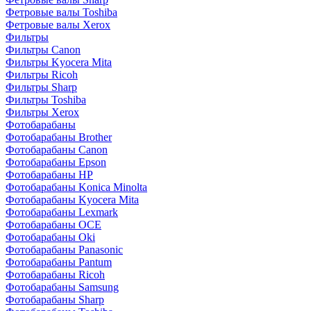
Фетровые валы Toshiba
Фетровые валы Xerox
Фильтры
Фильтры Canon
Фильтры Kyocera Mita
Фильтры Ricoh
Фильтры Sharp
Фильтры Toshiba
Фильтры Xerox
Фотобарабаны
Фотобарабаны Brother
Фотобарабаны Canon
Фотобарабаны Epson
Фотобарабаны HP
Фотобарабаны Konica Minolta
Фотобарабаны Kyocera Mita
Фотобарабаны Lexmark
Фотобарабаны OCE
Фотобарабаны Oki
Фотобарабаны Panasonic
Фотобарабаны Pantum
Фотобарабаны Ricoh
Фотобарабаны Samsung
Фотобарабаны Sharp