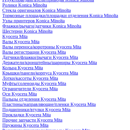
Ролики Konica Minolta
Стекла оригиналов Konica Minolta
Тормозные площадки/площадки отделения Konica Minolta
Узлы принтеров Konica Minolta
Флажки/рычаги/датчики Konica Minolta
Шестерни Konica Minolta
Kyocera Mita
Валы Kyocera Mita
Валы переноса/коротроны Kyocera Mita
Валы регистрации Kyocera Mita
Датчики/флажки/рычаги Kyocera Mita
Держатели/кронштейны/шарниры Kyocera Mita
Кольца Kyocera Mita
Крышки/панели/корпуса Kyocera Mita
Лотки/кассеты Kyocera Mita
Муфты/соленоиды Kyocera Mita
Ограничители Kyocera Mita
Оси Kyocera Mita
Пальцы отделения Kyocera Mita
Пластины/направляющие/пленки Kyocera Mita
Подшипники/втулки Kyocera Mita
Прокладки Kyocera Mita
Прочие запчасти Kyocera Mita
Пружины Kyocera Mita