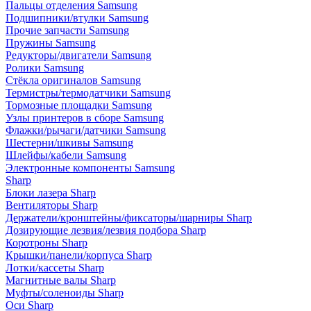
Пальцы отделения Samsung
Подшипники/втулки Samsung
Прочие запчасти Samsung
Пружины Samsung
Редукторы/двигатели Samsung
Ролики Samsung
Стёкла оригиналов Samsung
Термистры/термодатчики Samsung
Тормозные площадки Samsung
Узлы принтеров в сборе Samsung
Флажки/рычаги/датчики Samsung
Шестерни/шкивы Samsung
Шлейфы/кабели Samsung
Электронные компоненты Samsung
Sharp
Блоки лазера Sharp
Вентиляторы Sharp
Держатели/кронштейны/фиксаторы/шарниры Sharp
Дозирующие лезвия/лезвия подбора Sharp
Коротроны Sharp
Крышки/панели/корпуса Sharp
Лотки/кассеты Sharp
Магнитные валы Sharp
Муфты/соленоиды Sharp
Оси Sharp