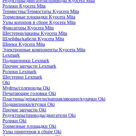
Редукторы/двигатели/приводы Kyocera Mita
Ролики Kyocera Mita
Термистры/Термостаты Kyocera Mita
Тормозные площадки Kyocera Mita
Узлы копиров в сборе Kyocera Mita
Фиксаторы Kyocera Mita
Шестерни/шкивы Kyocera Mita
Шлейфы/кабели Kyocera Mita
Шнеки Kyocera Mita
Электронные компоненты Kyocera Mita
Lexmark
Подшипники Lexmark
Прочие запчасти Lexmark
Ролики Lexmark
Шестерни Lexmark
Oki
Муфты/соленоиды Oki
Печатающие головки Oki
Пластины/держатели/направляющие/кулачки Oki
Подшипники/втулки Oki
Прочие запчасти Oki
Редукторы/приводы/двигатели Oki
Ролики Oki
Тормозные площадки Oki
Узлы принтеров в сборе Oki