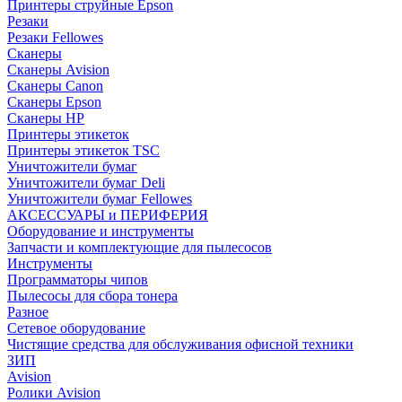
Принтеры струйные Epson
Резаки
Резаки Fellowes
Сканеры
Сканеры Avision
Сканеры Canon
Сканеры Epson
Сканеры HP
Принтеры этикеток
Принтеры этикеток TSC
Уничтожители бумаг
Уничтожители бумаг Deli
Уничтожители бумаг Fellowes
АКСЕССУАРЫ и ПЕРИФЕРИЯ
Оборудование и инструменты
Запчасти и комплектующие для пылесосов
Инструменты
Программаторы чипов
Пылесосы для сбора тонера
Разное
Сетевое оборудование
Чистящие средства для обслуживания офисной техники
ЗИП
Avision
Ролики Avision