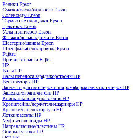
Ролики Epson
Смазки/масла/жидкости Epson
Соленоиды Epson
Тормозные площадки Epson
Тракторы Epson
Узлы принтеров Epson
Флажки/рычаги/датчики Epson
Шестерни/шкивы Epson
Шлейфы/кабели/провода Epson
Fujitsu
Прочие запчасти Fujitsu
HP
Валы HP
Валы переноса заряда/коротроны HP
Вентиляторы HP
Запчасти для плоттеров и широкоформатных принтеров HP
Защелки/ограничители HP
Кнопки/панели управления HP
Кронштейны/держатели/шарниры HP
Крышки/панели/корпуса HP
Лотки/кассеты HP
Муфты/соленоиды HP
Направляющие/пластины HP
Опоры/кулачки HP
Оси HP