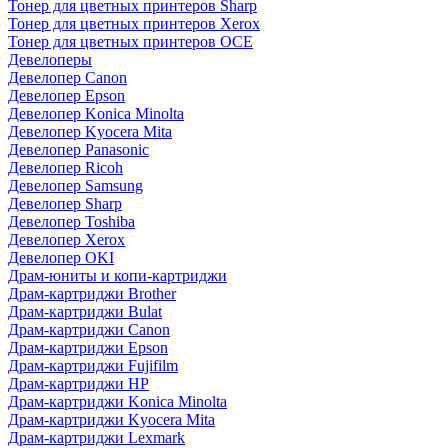
Тонер для цветных принтеров Sharp
Тонер для цветных принтеров Xerox
Тонер для цветных принтеров OCE
Девелоперы
Девелопер Canon
Девелопер Epson
Девелопер Konica Minolta
Девелопер Kyocera Mita
Девелопер Panasonic
Девелопер Ricoh
Девелопер Samsung
Девелопер Sharp
Девелопер Toshiba
Девелопер Xerox
Девелопер OKI
Драм-юниты и копи-картриджи
Драм-картриджи Brother
Драм-картриджи Bulat
Драм-картриджи Canon
Драм-картриджи Epson
Драм-картриджи Fujifilm
Драм-картриджи HP
Драм-картриджи Konica Minolta
Драм-картриджи Kyocera Mita
Драм-картриджи Lexmark