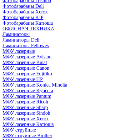
Фотобарабаны Toshiba
Фотобарабаны Deli
Фотобарабаны Xerox
Фотобарабаны KIP
Фотобарабаны Катюша
ОФИСНАЯ ТЕХНИКА
Ламинаторы
Ламинаторы Deli
Ламинаторы Fellowes
МФУ лазерные
МФУ лазерные Avision
МФУ лазерные Bulat
МФУ лазерные Canon
МФУ лазерные Fujifilm
МФУ лазерные HP
МФУ лазерные Konica Minolta
МФУ лазерные Kyocera
МФУ лазерные Pantum
МФУ лазерные Ricoh
МФУ лазерные Sharp
МФУ лазерные Sindoh
МФУ лазерные Xerox
МФУ лазерные Катюша
МФУ струйные
МФУ струйные Brother