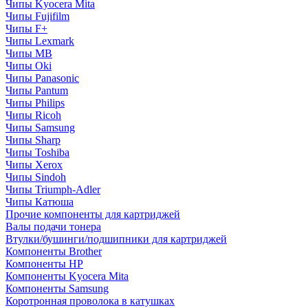
Чипы Kyocera Mita
Чипы Fujifilm
Чипы F+
Чипы Lexmark
Чипы MB
Чипы Oki
Чипы Panasonic
Чипы Pantum
Чипы Philips
Чипы Ricoh
Чипы Samsung
Чипы Sharp
Чипы Toshiba
Чипы Xerox
Чипы Sindoh
Чипы Triumph-Adler
Чипы Катюша
Прочие компоненты для картриджей
Валы подачи тонера
Втулки/бушинги/подшипники для картриджей
Компоненты Brother
Компоненты HP
Компоненты Kyocera Mita
Компоненты Samsung
Коротронная проволока в катушках