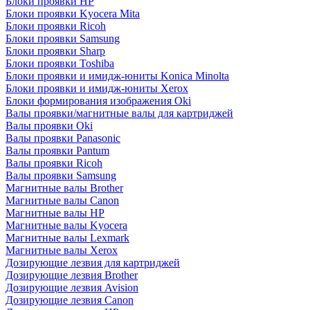
Блоки проявки HP
Блоки проявки Kyocera Mita
Блоки проявки Ricoh
Блоки проявки Samsung
Блоки проявки Sharp
Блоки проявки Toshiba
Блоки проявки и имидж-юниты Konica Minolta
Блоки проявки и имидж-юниты Xerox
Блоки формирования изображения Oki
Валы проявки/магнитные валы для картриджей
Валы проявки Oki
Валы проявки Panasonic
Валы проявки Pantum
Валы проявки Ricoh
Валы проявки Samsung
Магнитные валы Brother
Магнитные валы Canon
Магнитные валы HP
Магнитные валы Kyocera
Магнитные валы Lexmark
Магнитные валы Xerox
Дозирующие лезвия для картриджей
Дозирующие лезвия Brother
Дозирующие лезвия Avision
Дозирующие лезвия Canon