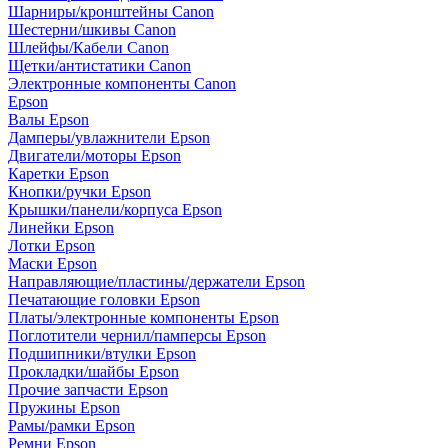
Шарниры/кронштейны Canon
Шестерни/шкивы Canon
Шлейфы/Кабели Canon
Щетки/антистатики Canon
Электронные компоненты Canon
Epson
Валы Epson
Дамперы/увлажнители Epson
Двигатели/моторы Epson
Каретки Epson
Кнопки/ручки Epson
Крышки/панели/корпуса Epson
Линейки Epson
Лотки Epson
Маски Epson
Направляющие/пластины/держатели Epson
Печатающие головки Epson
Платы/электронные компоненты Epson
Поглотители чернил/памперсы Epson
Подшипники/втулки Epson
Прокладки/шайбы Epson
Прочие запчасти Epson
Пружины Epson
Рамы/рамки Epson
Ремни Epson