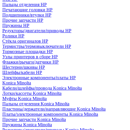
Пальцы отделения HP
Печатающие головки HP
Подшипники/втулки HP
Прочие запчасти HP
Пружины HP
Редукторы/двигатели/приводы HP
Ролики HP
Стёкла оригиналов HP
Термистры/термовыключатели HP
Тормозные площадки HP
Узлы принтеров в сборе HP
Флажки/рычаги/датчики HP
Шестерни/шкивы HP
Шлейфы/кабели HP
Электронные компоненты/платы HP
Konica Minolta
Кабели/шлейфы/провода Konica Minolta
Лотки/кассеты Konica Minolta
Муфты Konica Minolta
Пальцы отделения Konica Minolta
Пластины/держатели/направляющие Konica Minolta
Платы/электронные компоненты Konica Minolta
Прочие запчасти Konica Minolta
Пружины Konica Minolta
Редукторы/двигатели/приводы Konica Minolta