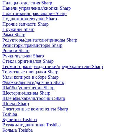
Пальцы отделения Sharp
Панели управления/кнопки Sharp
Пластины/направляющие Sharp
Подшипники/втулки Sharp
Прочие запчасти Sharp
Пружины Sharp
Рамы Sharp
Редукторы/двигатели/приводы Sharp
Резисторы/транзисторы Sharp
Ролики Sharp
Ручки/кулачки Sharp
Стекла оригиналов Sharp
Термисторы/термодатчики/предохранители Sharp
Тормозные площадки Sharp
Узлы копиров в сборе Sharp
Флажки/рычаги/датчики Sharp
Шайбы/уплотнения Sharp
Шестерни/шкивы Sharp
Шлейфы/кабели/тросики Sharp
Шнеки Sharp
Электронные компоненты Sharp
Toshiba
Бушинги Toshiba
Втулки/подшипники Toshiba
Кольца Toshiba