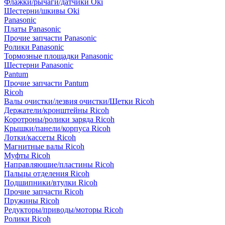
Флажки/рычаги/датчики Oki
Шестерни/шкивы Oki
Panasonic
Платы Panasonic
Прочие запчасти Panasonic
Ролики Panasonic
Тормозные площадки Panasonic
Шестерни Panasonic
Pantum
Прочие запчасти Pantum
Ricoh
Валы очистки/лезвия очистки/Щетки Ricoh
Держатели/кронштейны Ricoh
Коротроны/ролики заряда Ricoh
Крышки/панели/корпуса Ricoh
Лотки/кассеты Ricoh
Магнитные валы Ricoh
Муфты Ricoh
Направляющие/пластины Ricoh
Пальцы отделения Ricoh
Подшипники/втулки Ricoh
Прочие запчасти Ricoh
Пружины Ricoh
Редукторы/приводы/моторы Ricoh
Ролики Ricoh