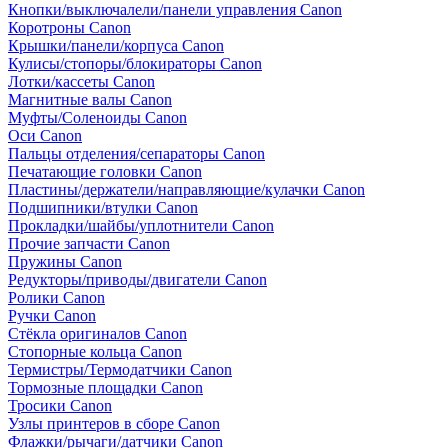
Кнопки/выключалели/панели управления Canon
Коротроны Canon
Крышки/панели/корпуса Canon
Кулисы/стопоры/блокираторы Canon
Лотки/кассеты Canon
Магнитные валы Canon
Муфты/Соленоиды Canon
Оси Canon
Пальцы отделения/сепараторы Canon
Печатающие головки Canon
Пластины/держатели/направляющие/кулачки Canon
Подшипники/втулки Canon
Прокладки/шайбы/уплотнители Canon
Прочие запчасти Canon
Пружины Canon
Редукторы/приводы/двигатели Canon
Ролики Canon
Ручки Canon
Стёкла оригиналов Canon
Стопорные кольца Canon
Термистры/Термодатчики Canon
Тормозные площадки Canon
Тросики Canon
Узлы принтеров в сборе Canon
Флажки/рычаги/датчики Canon