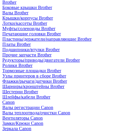
Brother
Боковые крышки Brother
Валы Brother
Крышки/корпусы Brother
Лотки/кассеты Brother
Муфты/соленоиды Brother
Печатающие головки Brother
Пластины/держатели/направляющие Brother
Платы Brother
Подшипники/втулки Brother
Прочие запчасти Brother
Редукторы/приводы/двигатели Brother
Ролики Brother
Тормозные площадки Brother
Узлы принтеров в сборе Brother
Флажки/рычаги/датчики Brother
Шарниры/кронштейны Brother
Шестерни Brother
Шлейфы/кабели Brother
Canon
Валы регистрации Canon
Валы теплоотвода/очистки Canon
Вентиляторы Canon
Замки/Крюки Canon
Зеркала Canon