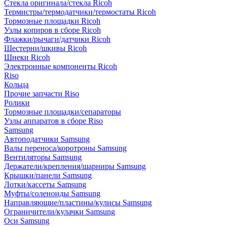
Стекла оригинала/стекла Ricoh
Термистры/термодатчики/термостаты Ricoh
Тормозные площадки Ricoh
Узлы копиров в сборе Ricoh
Флажки/рычаги/датчики Ricoh
Шестерни/шкивы Ricoh
Шнеки Ricoh
Электронные компоненты Ricoh
Riso
Кольца
Прочие запчасти Riso
Ролики
Тормозные площадки/сепараторы
Узлы аппаратов в сборе Riso
Samsung
Автоподатчики Samsung
Валы переноса/коротроны Samsung
Вентиляторы Samsung
Держатели/крепления/шарниры Samsung
Крышки/панели Samsung
Лотки/кассеты Samsung
Муфты/соленоиды Samsung
Направляющие/пластины/кулисы Samsung
Ограничители/кулачки Samsung
Оси Samsung