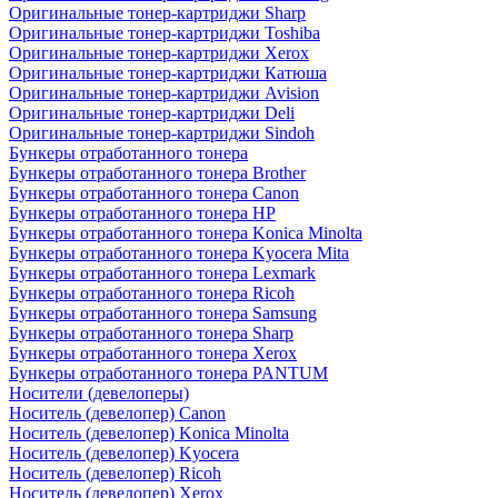
Оригинальные тонер-картриджи Sharp
Оригинальные тонер-картриджи Toshiba
Оригинальные тонер-картриджи Xerox
Оригинальные тонер-картриджи Катюша
Оригинальные тонер-картриджи Avision
Оригинальные тонер-картриджи Deli
Оригинальные тонер-картриджи Sindoh
Бункеры отработанного тонера
Бункеры отработанного тонера Brother
Бункеры отработанного тонера Canon
Бункеры отработанного тонера HP
Бункеры отработанного тонера Konica Minolta
Бункеры отработанного тонера Kyocera Mita
Бункеры отработанного тонера Lexmark
Бункеры отработанного тонера Ricoh
Бункеры отработанного тонера Samsung
Бункеры отработанного тонера Sharp
Бункеры отработанного тонера Xerox
Бункеры отработанного тонера PANTUM
Носители (девелоперы)
Носитель (девелопер) Canon
Носитель (девелопер) Konica Minolta
Носитель (девелопер) Kyocera
Носитель (девелопер) Ricoh
Носитель (девелопер) Xerox