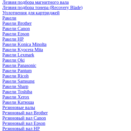
Лезвия подбора магнитного вала
Лезвия подбора тонера (Recovery Blade)
Уплотнения для картриджей
Ракели
Ракели Brother
Ракели Canon
Ракели Epson
Ракели HP
Ракели Konica Minolta
Ракели Kyocera Mita
Ракели Lexmark
Ракели Oki
Ракели Panasonic
Ракели Pantum
Ракели Ricoh
Ракели Samsung
Ракели Sharp
Ракели Toshiba
Ракели Xerox
Ракели Катюша
Резиновые валы
Резиновый вал Brother
Резиновый вал Canon
Резиновый вал Epson
Резиновый вал HP