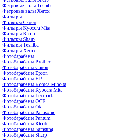
Фетровые валы Toshiba
Фетровые валы Xerox
Фильтры
Фильтры Canon
Фильтры Kyocera Mita
Фильтры Ricoh
Фильтры Sharp
Фильтры Toshiba
Фильтры Xerox
Фотобарабаны
Фотобарабаны Brother
Фотобарабаны Canon
Фотобарабаны Epson
Фотобарабаны HP
Фотобарабаны Konica Minolta
Фотобарабаны Kyocera Mita
Фотобарабаны Lexmark
Фотобарабаны OCE
Фотобарабаны Oki
Фотобарабаны Panasonic
Фотобарабаны Pantum
Фотобарабаны Ricoh
Фотобарабаны Samsung
Фотобарабаны Sharp