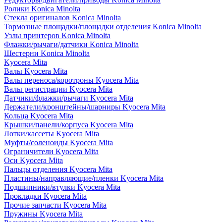
Ролики Konica Minolta
Стекла оригиналов Konica Minolta
Тормозные площадки/площадки отделения Konica Minolta
Узлы принтеров Konica Minolta
Флажки/рычаги/датчики Konica Minolta
Шестерни Konica Minolta
Kyocera Mita
Валы Kyocera Mita
Валы переноса/коротроны Kyocera Mita
Валы регистрации Kyocera Mita
Датчики/флажки/рычаги Kyocera Mita
Держатели/кронштейны/шарниры Kyocera Mita
Кольца Kyocera Mita
Крышки/панели/корпуса Kyocera Mita
Лотки/кассеты Kyocera Mita
Муфты/соленоиды Kyocera Mita
Ограничители Kyocera Mita
Оси Kyocera Mita
Пальцы отделения Kyocera Mita
Пластины/направляющие/пленки Kyocera Mita
Подшипники/втулки Kyocera Mita
Прокладки Kyocera Mita
Прочие запчасти Kyocera Mita
Пружины Kyocera Mita