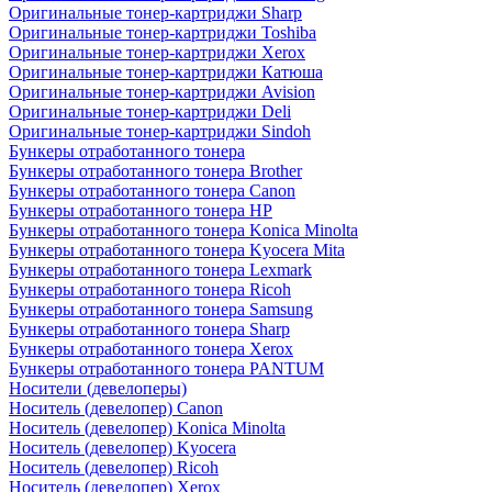
Оригинальные тонер-картриджи Sharp
Оригинальные тонер-картриджи Toshiba
Оригинальные тонер-картриджи Xerox
Оригинальные тонер-картриджи Катюша
Оригинальные тонер-картриджи Avision
Оригинальные тонер-картриджи Deli
Оригинальные тонер-картриджи Sindoh
Бункеры отработанного тонера
Бункеры отработанного тонера Brother
Бункеры отработанного тонера Canon
Бункеры отработанного тонера HP
Бункеры отработанного тонера Konica Minolta
Бункеры отработанного тонера Kyocera Mita
Бункеры отработанного тонера Lexmark
Бункеры отработанного тонера Ricoh
Бункеры отработанного тонера Samsung
Бункеры отработанного тонера Sharp
Бункеры отработанного тонера Xerox
Бункеры отработанного тонера PANTUM
Носители (девелоперы)
Носитель (девелопер) Canon
Носитель (девелопер) Konica Minolta
Носитель (девелопер) Kyocera
Носитель (девелопер) Ricoh
Носитель (девелопер) Xerox