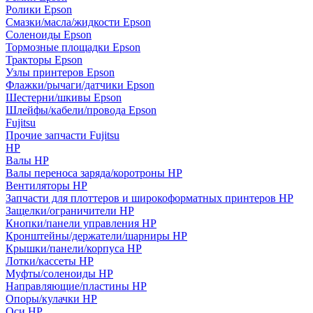
Ролики Epson
Смазки/масла/жидкости Epson
Соленоиды Epson
Тормозные площадки Epson
Тракторы Epson
Узлы принтеров Epson
Флажки/рычаги/датчики Epson
Шестерни/шкивы Epson
Шлейфы/кабели/провода Epson
Fujitsu
Прочие запчасти Fujitsu
HP
Валы HP
Валы переноса заряда/коротроны HP
Вентиляторы HP
Запчасти для плоттеров и широкоформатных принтеров HP
Защелки/ограничители HP
Кнопки/панели управления HP
Кронштейны/держатели/шарниры HP
Крышки/панели/корпуса HP
Лотки/кассеты HP
Муфты/соленоиды HP
Направляющие/пластины HP
Опоры/кулачки HP
Оси HP