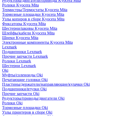
Редукторы/двигатели/приводы Kyocera Mita
Ролики Kyocera Mita
Термистры/Термостаты Kyocera Mita
Тормозные площадки Kyocera Mita
Узлы копиров в сборе Kyocera Mita
Фиксаторы Kyocera Mita
Шестерни/шкивы Kyocera Mita
Шлейфы/кабели Kyocera Mita
Шнеки Kyocera Mita
Электронные компоненты Kyocera Mita
Lexmark
Подшипники Lexmark
Прочие запчасти Lexmark
Ролики Lexmark
Шестерни Lexmark
Oki
Муфты/соленоиды Oki
Печатающие головки Oki
Пластины/держатели/направляющие/кулачки Oki
Подшипники/втулки Oki
Прочие запчасти Oki
Редукторы/приводы/двигатели Oki
Ролики Oki
Тормозные площадки Oki
Узлы принтеров в сборе Oki