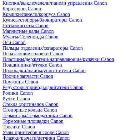
Кнопки/выключалели/панели управления Canon
Коротроны Canon
Крышки/панели/корпуса Canon
Кулисы/стопоры/блокираторы Canon
Лотки/кассеты Canon
Магнитные валы Canon
Муфты/Соленоиды Canon
Оси Canon
Пальцы отделения/сепараторы Canon
Печатающие головки Canon
Пластины/держатели/направляющие/кулачки Canon
Подшипники/втулки Canon
Прокладки/шайбы/уплотнители Canon
Прочие запчасти Canon
Пружины Canon
Редукторы/приводы/двигатели Canon
Ролики Canon
Ручки Canon
Стёкла оригиналов Canon
Стопорные кольца Canon
Термистры/Термодатчики Canon
Тормозные площадки Canon
Тросики Canon
Узлы принтеров в сборе Canon
Флажки/рычаги/датчики Canon