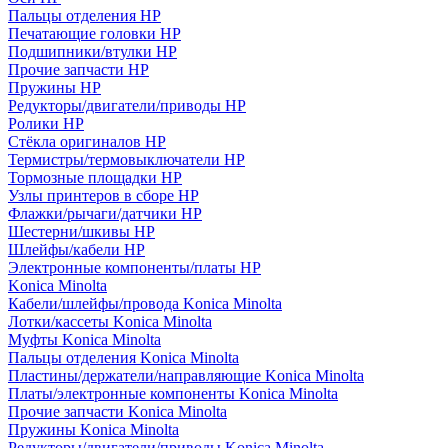
Пальцы отделения HP
Печатающие головки HP
Подшипники/втулки HP
Прочие запчасти HP
Пружины HP
Редукторы/двигатели/приводы HP
Ролики HP
Стёкла оригиналов HP
Термистры/термовыключатели HP
Тормозные площадки HP
Узлы принтеров в сборе HP
Флажки/рычаги/датчики HP
Шестерни/шкивы HP
Шлейфы/кабели HP
Электронные компоненты/платы HP
Konica Minolta
Кабели/шлейфы/провода Konica Minolta
Лотки/кассеты Konica Minolta
Муфты Konica Minolta
Пальцы отделения Konica Minolta
Пластины/держатели/направляющие Konica Minolta
Платы/электронные компоненты Konica Minolta
Прочие запчасти Konica Minolta
Пружины Konica Minolta
Редукторы/двигатели/приводы Konica Minolta