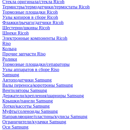
Стекла оригинала/стекла Ricoh
Термистры/термодатчики/термостаты Ricoh
Тормозные площадки Ricoh
Узлы копиров в сборе Ricoh
Флажки/рычаги/датчики Ricoh
Шестерни/шкивы Ricoh
Шнеки Ricoh
Электронные компоненты Ricoh
Riso
Кольца
Прочие запчасти Riso
Ролики
Тормозные площадки/сепараторы
Узлы аппаратов в сборе Riso
Samsung
Автоподатчики Samsung
Валы переноса/коротроны Samsung
Вентиляторы Samsung
Держатели/крепления/шарниры Samsung
Крышки/панели Samsung
Лотки/кассеты Samsung
Муфты/соленоиды Samsung
Направляющие/пластины/кулисы Samsung
Ограничители/кулачки Samsung
Оси Samsung