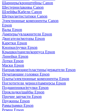
Шарниры/кронштейны Canon
Шестерни/шкивы Canon
Шлейфы/Кабели Canon
Щетки/антистатики Canon
Электронные компоненты Canon
Epson
Валы Epson
Дамперы/увлажнители Epson
Двигатели/моторы Epson
Каретки Epson
Кнопки/ручки Epson
Крышки/панели/корпуса Epson
Линейки Epson
Лотки Epson
Маски Epson
Направляющие/пластины/держатели Epson
Печатающие головки Epson
Платы/электронные компоненты Epson
Поглотители чернил/памперсы Epson
Подшипники/втулки Epson
Прокладки/шайбы Epson
Прочие запчасти Epson
Пружины Epson
Рамы/рамки Epson
Ремни Epson