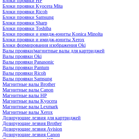
Блоки проявки HP
Блоки проявки Kyocera Mita
Блоки проявки Ricoh
Блоки проявки Samsung
Блоки проявки Sharp
Блоки проявки Toshiba
Блоки проявки и имидж-юниты Konica Minolta
Блоки проявки и имидж-юниты Xerox
Блоки формирования изображения Oki
Валы проявки/магнитные валы для картриджей
Валы проявки Oki
Валы проявки Panasonic
Валы проявки Pantum
Валы проявки Ricoh
Валы проявки Samsung
Магнитные валы Brother
Магнитные валы Canon
Магнитные валы HP
Магнитные валы Kyocera
Магнитные валы Lexmark
Магнитные валы Xerox
Дозирующие лезвия для картриджей
Дозирующие лезвия Brother
Дозирующие лезвия Avision
Дозирующие лезвия Canon