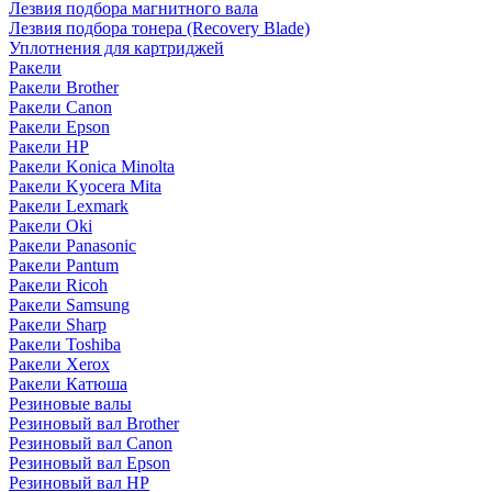
Лезвия подбора магнитного вала
Лезвия подбора тонера (Recovery Blade)
Уплотнения для картриджей
Ракели
Ракели Brother
Ракели Canon
Ракели Epson
Ракели HP
Ракели Konica Minolta
Ракели Kyocera Mita
Ракели Lexmark
Ракели Oki
Ракели Panasonic
Ракели Pantum
Ракели Ricoh
Ракели Samsung
Ракели Sharp
Ракели Toshiba
Ракели Xerox
Ракели Катюша
Резиновые валы
Резиновый вал Brother
Резиновый вал Canon
Резиновый вал Epson
Резиновый вал HP