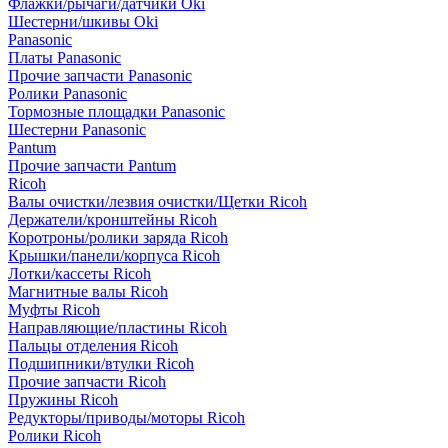
Флажки/рычаги/датчики Oki
Шестерни/шкивы Oki
Panasonic
Платы Panasonic
Прочие запчасти Panasonic
Ролики Panasonic
Тормозные площадки Panasonic
Шестерни Panasonic
Pantum
Прочие запчасти Pantum
Ricoh
Валы очистки/лезвия очистки/Щетки Ricoh
Держатели/кронштейны Ricoh
Коротроны/ролики заряда Ricoh
Крышки/панели/корпуса Ricoh
Лотки/кассеты Ricoh
Магнитные валы Ricoh
Муфты Ricoh
Направляющие/пластины Ricoh
Пальцы отделения Ricoh
Подшипники/втулки Ricoh
Прочие запчасти Ricoh
Пружины Ricoh
Редукторы/приводы/моторы Ricoh
Ролики Ricoh