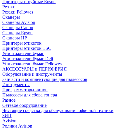
Принтеры струйные Epson
Резаки
Резаки Fellowes
Сканеры
Сканеры Avision
Сканеры Canon
Сканеры Epson
Сканеры HP
Принтеры этикеток
Принтеры этикеток TSC
Уничтожители бумаг
Уничтожители бумаг Deli
Уничтожители бумаг Fellowes
АКСЕССУАРЫ и ПЕРИФЕРИЯ
Оборудование и инструменты
Запчасти и комплектующие для пылесосов
Инструменты
Программаторы чипов
Пылесосы для сбора тонера
Разное
Сетевое оборудование
Чистящие средства для обслуживания офисной техники
ЗИП
Avision
Ролики Avision