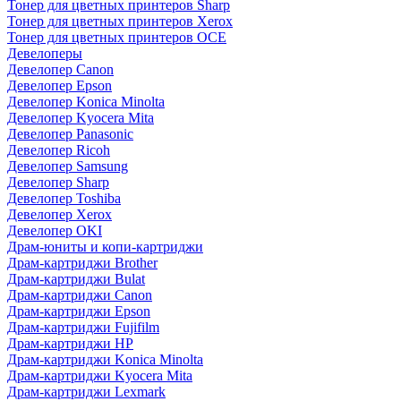
Тонер для цветных принтеров Sharp
Тонер для цветных принтеров Xerox
Тонер для цветных принтеров OCE
Девелоперы
Девелопер Canon
Девелопер Epson
Девелопер Konica Minolta
Девелопер Kyocera Mita
Девелопер Panasonic
Девелопер Ricoh
Девелопер Samsung
Девелопер Sharp
Девелопер Toshiba
Девелопер Xerox
Девелопер OKI
Драм-юниты и копи-картриджи
Драм-картриджи Brother
Драм-картриджи Bulat
Драм-картриджи Canon
Драм-картриджи Epson
Драм-картриджи Fujifilm
Драм-картриджи HP
Драм-картриджи Konica Minolta
Драм-картриджи Kyocera Mita
Драм-картриджи Lexmark