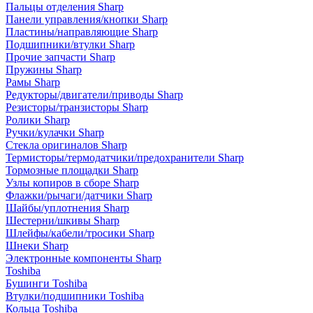
Пальцы отделения Sharp
Панели управления/кнопки Sharp
Пластины/направляющие Sharp
Подшипники/втулки Sharp
Прочие запчасти Sharp
Пружины Sharp
Рамы Sharp
Редукторы/двигатели/приводы Sharp
Резисторы/транзисторы Sharp
Ролики Sharp
Ручки/кулачки Sharp
Стекла оригиналов Sharp
Термисторы/термодатчики/предохранители Sharp
Тормозные площадки Sharp
Узлы копиров в сборе Sharp
Флажки/рычаги/датчики Sharp
Шайбы/уплотнения Sharp
Шестерни/шкивы Sharp
Шлейфы/кабели/тросики Sharp
Шнеки Sharp
Электронные компоненты Sharp
Toshiba
Бушинги Toshiba
Втулки/подшипники Toshiba
Кольца Toshiba