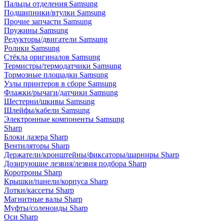
Пальцы отделения Samsung
Подшипники/втулки Samsung
Прочие запчасти Samsung
Пружины Samsung
Редукторы/двигатели Samsung
Ролики Samsung
Стёкла оригиналов Samsung
Термистры/термодатчики Samsung
Тормозные площадки Samsung
Узлы принтеров в сборе Samsung
Флажки/рычаги/датчики Samsung
Шестерни/шкивы Samsung
Шлейфы/кабели Samsung
Электронные компоненты Samsung
Sharp
Блоки лазера Sharp
Вентиляторы Sharp
Держатели/кронштейны/фиксаторы/шарниры Sharp
Дозирующие лезвия/лезвия подбора Sharp
Коротроны Sharp
Крышки/панели/корпуса Sharp
Лотки/кассеты Sharp
Магнитные валы Sharp
Муфты/соленоиды Sharp
Оси Sharp