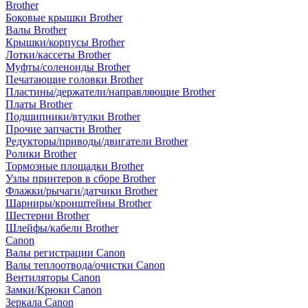
Brother
Боковые крышки Brother
Валы Brother
Крышки/корпусы Brother
Лотки/кассеты Brother
Муфты/соленоиды Brother
Печатающие головки Brother
Пластины/держатели/направляющие Brother
Платы Brother
Подшипники/втулки Brother
Прочие запчасти Brother
Редукторы/приводы/двигатели Brother
Ролики Brother
Тормозные площадки Brother
Узлы принтеров в сборе Brother
Флажки/рычаги/датчики Brother
Шарниры/кронштейны Brother
Шестерни Brother
Шлейфы/кабели Brother
Canon
Валы регистрации Canon
Валы теплоотвода/очистки Canon
Вентиляторы Canon
Замки/Крюки Canon
Зеркала Canon