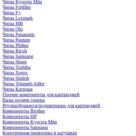
Чипы Kyocera Mita
Чипы Fujifilm
Чипы F+
Чипы Lexmark
Чипы MB
Чипы Oki
Чипы Panasonic
Чипы Pantum
Чипы Philips
Чипы Ricoh
Чипы Samsung
Чипы Sharp
Чипы Toshiba
Чипы Xerox
Чипы Sindoh
Чипы Triumph-Adler
Чипы Катюша
Прочие компоненты для картриджей
Валы подачи тонера
Втулки/бушинги/подшипники для картриджей
Компоненты Brother
Компоненты HP
Компоненты Kyocera Mita
Компоненты Samsung
Коротронная проволока в катушках