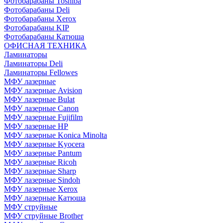
Фотобарабаны Toshiba
Фотобарабаны Deli
Фотобарабаны Xerox
Фотобарабаны KIP
Фотобарабаны Катюша
ОФИСНАЯ ТЕХНИКА
Ламинаторы
Ламинаторы Deli
Ламинаторы Fellowes
МФУ лазерные
МФУ лазерные Avision
МФУ лазерные Bulat
МФУ лазерные Canon
МФУ лазерные Fujifilm
МФУ лазерные HP
МФУ лазерные Konica Minolta
МФУ лазерные Kyocera
МФУ лазерные Pantum
МФУ лазерные Ricoh
МФУ лазерные Sharp
МФУ лазерные Sindoh
МФУ лазерные Xerox
МФУ лазерные Катюша
МФУ струйные
МФУ струйные Brother