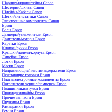
Шарниры/кронштейны Canon
Шестерни/шкивы Canon
Шлейфы/Кабели Canon
Щетки/антистатики Canon
Электронные компоненты Canon
Epson
Валы Epson
Дамперы/увлажнители Epson
Двигатели/моторы Epson
Каретки Epson
Кнопки/ручки Epson
Крышки/панели/корпуса Epson
Линейки Epson
Лотки Epson
Маски Epson
Направляющие/пластины/держатели Epson
Печатающие головки Epson
Платы/электронные компоненты Epson
Поглотители чернил/памперсы Epson
Подшипники/втулки Epson
Прокладки/шайбы Epson
Прочие запчасти Epson
Пружины Epson
Рамы/рамки Epson
Ремни Epson