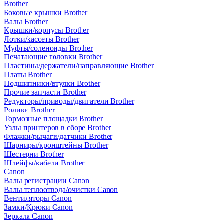
Brother
Боковые крышки Brother
Валы Brother
Крышки/корпусы Brother
Лотки/кассеты Brother
Муфты/соленоиды Brother
Печатающие головки Brother
Пластины/держатели/направляющие Brother
Платы Brother
Подшипники/втулки Brother
Прочие запчасти Brother
Редукторы/приводы/двигатели Brother
Ролики Brother
Тормозные площадки Brother
Узлы принтеров в сборе Brother
Флажки/рычаги/датчики Brother
Шарниры/кронштейны Brother
Шестерни Brother
Шлейфы/кабели Brother
Canon
Валы регистрации Canon
Валы теплоотвода/очистки Canon
Вентиляторы Canon
Замки/Крюки Canon
Зеркала Canon