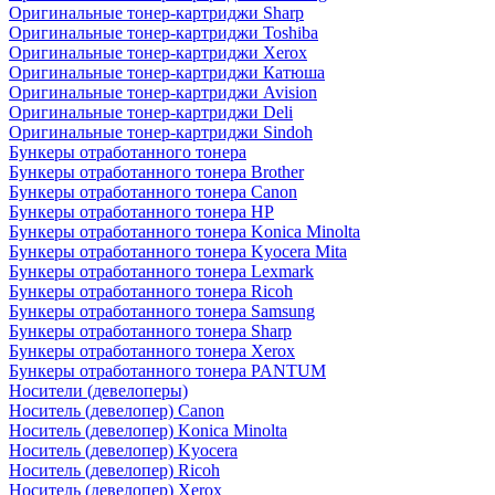
Оригинальные тонер-картриджи Sharp
Оригинальные тонер-картриджи Toshiba
Оригинальные тонер-картриджи Xerox
Оригинальные тонер-картриджи Катюша
Оригинальные тонер-картриджи Avision
Оригинальные тонер-картриджи Deli
Оригинальные тонер-картриджи Sindoh
Бункеры отработанного тонера
Бункеры отработанного тонера Brother
Бункеры отработанного тонера Canon
Бункеры отработанного тонера HP
Бункеры отработанного тонера Konica Minolta
Бункеры отработанного тонера Kyocera Mita
Бункеры отработанного тонера Lexmark
Бункеры отработанного тонера Ricoh
Бункеры отработанного тонера Samsung
Бункеры отработанного тонера Sharp
Бункеры отработанного тонера Xerox
Бункеры отработанного тонера PANTUM
Носители (девелоперы)
Носитель (девелопер) Canon
Носитель (девелопер) Konica Minolta
Носитель (девелопер) Kyocera
Носитель (девелопер) Ricoh
Носитель (девелопер) Xerox