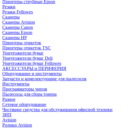
Принтеры струйные Epson
Резаки
Резаки Fellowes
Сканеры
Сканеры Avision
Сканеры Canon
Сканеры Epson
Сканеры HP
Принтеры этикеток
Принтеры этикеток TSC
Уничтожители бумаг
Уничтожители бумаг Deli
Уничтожители бумаг Fellowes
АКСЕССУАРЫ и ПЕРИФЕРИЯ
Оборудование и инструменты
Запчасти и комплектующие для пылесосов
Инструменты
Программаторы чипов
Пылесосы для сбора тонера
Разное
Сетевое оборудование
Чистящие средства для обслуживания офисной техники
ЗИП
Avision
Ролики Avision