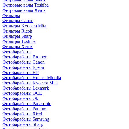
Фетровые валы Toshiba
Фетровые валы Xerox
Фильтры
Фильтры Canon
Фильтры Kyocera Mita
Фильтры Ricoh
Фильтры Sharp
Фильтры Toshiba
Фильтры Xerox
Фотобарабаны
Фотобарабаны Brother
Фотобарабаны Canon
Фотобарабаны Epson
Фотобарабаны HP
Фотобарабаны Konica Minolta
Фотобарабаны Kyocera Mita
Фотобарабаны Lexmark
Фотобарабаны OCE
Фотобарабаны Oki
Фотобарабаны Panasonic
Фотобарабаны Pantum
Фотобарабаны Ricoh
Фотобарабаны Samsung
Фотобарабаны Sharp