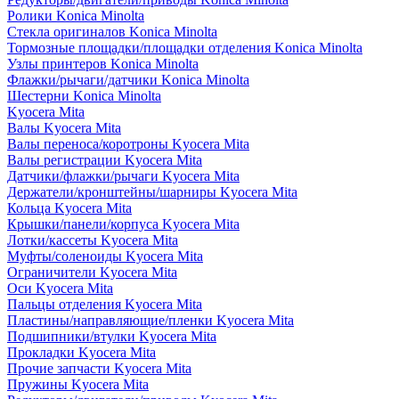
Ролики Konica Minolta
Стекла оригиналов Konica Minolta
Тормозные площадки/площадки отделения Konica Minolta
Узлы принтеров Konica Minolta
Флажки/рычаги/датчики Konica Minolta
Шестерни Konica Minolta
Kyocera Mita
Валы Kyocera Mita
Валы переноса/коротроны Kyocera Mita
Валы регистрации Kyocera Mita
Датчики/флажки/рычаги Kyocera Mita
Держатели/кронштейны/шарниры Kyocera Mita
Кольца Kyocera Mita
Крышки/панели/корпуса Kyocera Mita
Лотки/кассеты Kyocera Mita
Муфты/соленоиды Kyocera Mita
Ограничители Kyocera Mita
Оси Kyocera Mita
Пальцы отделения Kyocera Mita
Пластины/направляющие/пленки Kyocera Mita
Подшипники/втулки Kyocera Mita
Прокладки Kyocera Mita
Прочие запчасти Kyocera Mita
Пружины Kyocera Mita