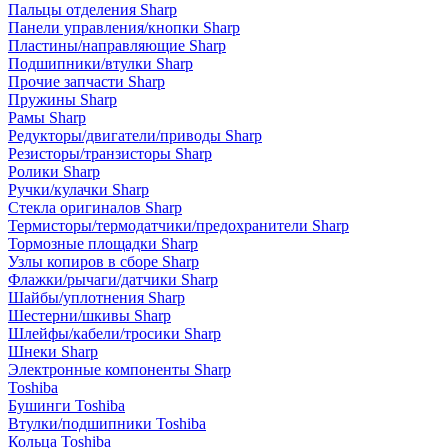
Пальцы отделения Sharp
Панели управления/кнопки Sharp
Пластины/направляющие Sharp
Подшипники/втулки Sharp
Прочие запчасти Sharp
Пружины Sharp
Рамы Sharp
Редукторы/двигатели/приводы Sharp
Резисторы/транзисторы Sharp
Ролики Sharp
Ручки/кулачки Sharp
Стекла оригиналов Sharp
Термисторы/термодатчики/предохранители Sharp
Тормозные площадки Sharp
Узлы копиров в сборе Sharp
Флажки/рычаги/датчики Sharp
Шайбы/уплотнения Sharp
Шестерни/шкивы Sharp
Шлейфы/кабели/тросики Sharp
Шнеки Sharp
Электронные компоненты Sharp
Toshiba
Бушинги Toshiba
Втулки/подшипники Toshiba
Кольца Toshiba