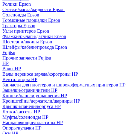
Ролики Epson
Смазки/масла/жидкости Epson
Соленоиды Epson
Тормозные площадки Epson
Тракторы Epson
Узлы принтеров Epson
Флажки/рычаги/датчики Epson
Шестерни/шкивы Epson
Шлейфы/кабели/провода Epson
Fujitsu
Прочие запчасти Fujitsu
HP
Валы HP
Валы переноса заряда/коротроны HP
Вентиляторы HP
Запчасти для плоттеров и широкоформатных принтеров HP
Защелки/ограничители HP
Кнопки/панели управления HP
Кронштейны/держатели/шарниры HP
Крышки/панели/корпуса HP
Лотки/кассеты HP
Муфты/соленоиды HP
Направляющие/пластины HP
Опоры/кулачки HP
Оси HP