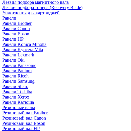
Лезвия подбора магнитного вала
Лезвия подбора тонера (Recovery Blade)
Уплотнения для картриджей
Ракели
Ракели Brother
Ракели Canon
Ракели Epson
Ракели HP
Ракели Konica Minolta
Ракели Kyocera Mita
Ракели Lexmark
Ракели Oki
Ракели Panasonic
Ракели Pantum
Ракели Ricoh
Ракели Samsung
Ракели Sharp
Ракели Toshiba
Ракели Xerox
Ракели Катюша
Резиновые валы
Резиновый вал Brother
Резиновый вал Canon
Резиновый вал Epson
Резиновый вал HP