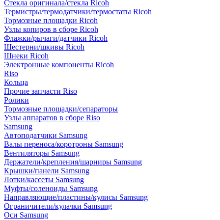
Стекла оригинала/стекла Ricoh
Термистры/термодатчики/термостаты Ricoh
Тормозные площадки Ricoh
Узлы копиров в сборе Ricoh
Флажки/рычаги/датчики Ricoh
Шестерни/шкивы Ricoh
Шнеки Ricoh
Электронные компоненты Ricoh
Riso
Кольца
Прочие запчасти Riso
Ролики
Тормозные площадки/сепараторы
Узлы аппаратов в сборе Riso
Samsung
Автоподатчики Samsung
Валы переноса/коротроны Samsung
Вентиляторы Samsung
Держатели/крепления/шарниры Samsung
Крышки/панели Samsung
Лотки/кассеты Samsung
Муфты/соленоиды Samsung
Направляющие/пластины/кулисы Samsung
Ограничители/кулачки Samsung
Оси Samsung