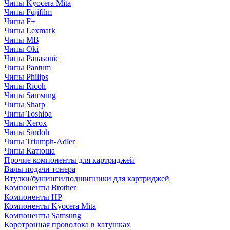
Чипы Kyocera Mita
Чипы Fujifilm
Чипы F+
Чипы Lexmark
Чипы MB
Чипы Oki
Чипы Panasonic
Чипы Pantum
Чипы Philips
Чипы Ricoh
Чипы Samsung
Чипы Sharp
Чипы Toshiba
Чипы Xerox
Чипы Sindoh
Чипы Triumph-Adler
Чипы Катюша
Прочие компоненты для картриджей
Валы подачи тонера
Втулки/бушинги/подшипники для картриджей
Компоненты Brother
Компоненты HP
Компоненты Kyocera Mita
Компоненты Samsung
Коротронная проволока в катушках