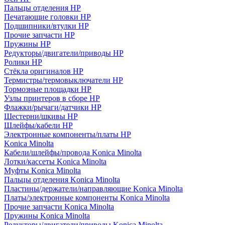
Пальцы отделения HP
Печатающие головки HP
Подшипники/втулки HP
Прочие запчасти HP
Пружины HP
Редукторы/двигатели/приводы HP
Ролики HP
Стёкла оригиналов HP
Термистры/термовыключатели HP
Тормозные площадки HP
Узлы принтеров в сборе HP
Флажки/рычаги/датчики HP
Шестерни/шкивы HP
Шлейфы/кабели HP
Электронные компоненты/платы HP
Konica Minolta
Кабели/шлейфы/провода Konica Minolta
Лотки/кассеты Konica Minolta
Муфты Konica Minolta
Пальцы отделения Konica Minolta
Пластины/держатели/направляющие Konica Minolta
Платы/электронные компоненты Konica Minolta
Прочие запчасти Konica Minolta
Пружины Konica Minolta
Редукторы/двигатели/приводы Konica Minolta