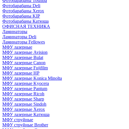
Фотобарабаны Toshiba
Фотобарабаны Deli
Фотобарабаны Xerox
Фотобарабаны KIP
Фотобарабаны Катюша
ОФИСНАЯ ТЕХНИКА
Ламинаторы
Ламинаторы Deli
Ламинаторы Fellowes
МФУ лазерные
МФУ лазерные Avision
МФУ лазерные Bulat
МФУ лазерные Canon
МФУ лазерные Fujifilm
МФУ лазерные HP
МФУ лазерные Konica Minolta
МФУ лазерные Kyocera
МФУ лазерные Pantum
МФУ лазерные Ricoh
МФУ лазерные Sharp
МФУ лазерные Sindoh
МФУ лазерные Xerox
МФУ лазерные Катюша
МФУ струйные
МФУ струйные Brother