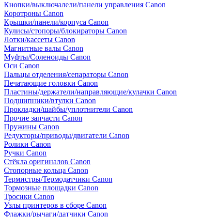
Кнопки/выключалели/панели управления Canon
Коротроны Canon
Крышки/панели/корпуса Canon
Кулисы/стопоры/блокираторы Canon
Лотки/кассеты Canon
Магнитные валы Canon
Муфты/Соленоиды Canon
Оси Canon
Пальцы отделения/сепараторы Canon
Печатающие головки Canon
Пластины/держатели/направляющие/кулачки Canon
Подшипники/втулки Canon
Прокладки/шайбы/уплотнители Canon
Прочие запчасти Canon
Пружины Canon
Редукторы/приводы/двигатели Canon
Ролики Canon
Ручки Canon
Стёкла оригиналов Canon
Стопорные кольца Canon
Термистры/Термодатчики Canon
Тормозные площадки Canon
Тросики Canon
Узлы принтеров в сборе Canon
Флажки/рычаги/датчики Canon