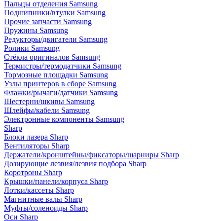
Пальцы отделения Samsung
Подшипники/втулки Samsung
Прочие запчасти Samsung
Пружины Samsung
Редукторы/двигатели Samsung
Ролики Samsung
Стёкла оригиналов Samsung
Термистры/термодатчики Samsung
Тормозные площадки Samsung
Узлы принтеров в сборе Samsung
Флажки/рычаги/датчики Samsung
Шестерни/шкивы Samsung
Шлейфы/кабели Samsung
Электронные компоненты Samsung
Sharp
Блоки лазера Sharp
Вентиляторы Sharp
Держатели/кронштейны/фиксаторы/шарниры Sharp
Дозирующие лезвия/лезвия подбора Sharp
Коротроны Sharp
Крышки/панели/корпуса Sharp
Лотки/кассеты Sharp
Магнитные валы Sharp
Муфты/соленоиды Sharp
Оси Sharp