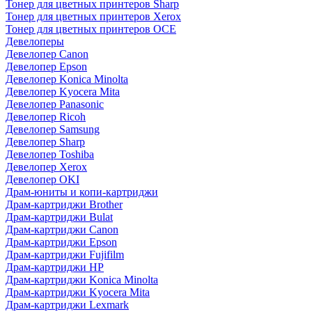
Тонер для цветных принтеров Sharp
Тонер для цветных принтеров Xerox
Тонер для цветных принтеров OCE
Девелоперы
Девелопер Canon
Девелопер Epson
Девелопер Konica Minolta
Девелопер Kyocera Mita
Девелопер Panasonic
Девелопер Ricoh
Девелопер Samsung
Девелопер Sharp
Девелопер Toshiba
Девелопер Xerox
Девелопер OKI
Драм-юниты и копи-картриджи
Драм-картриджи Brother
Драм-картриджи Bulat
Драм-картриджи Canon
Драм-картриджи Epson
Драм-картриджи Fujifilm
Драм-картриджи HP
Драм-картриджи Konica Minolta
Драм-картриджи Kyocera Mita
Драм-картриджи Lexmark