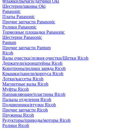
Флажки/рычаги/датчики Oki
Шестерни/шкивы Oki
Panasonic
Платы Panasonic
Прочие запчасти Panasonic
Ролики Panasonic
Тормозные площадки Panasonic
Шестерни Panasonic
Pantum
Прочие запчасти Pantum
Ricoh
Валы очистки/лезвия очистки/Щетки Ricoh
Держатели/кронштейны Ricoh
Коротроны/ролики заряда Ricoh
Крышки/панели/корпуса Ricoh
Лотки/кассеты Ricoh
Магнитные валы Ricoh
Муфты Ricoh
Направляющие/пластины Ricoh
Пальцы отделения Ricoh
Подшипники/втулки Ricoh
Прочие запчасти Ricoh
Пружины Ricoh
Редукторы/приводы/моторы Ricoh
Ролики Ricoh