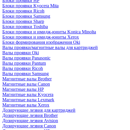
Блоки проявки HP
Блоки проявки Kyocera Mita
Блоки проявки Ricoh
Блоки проявки Samsung
Блоки проявки Sharp
Блоки проявки Toshiba
Блоки проявки и имидж-юниты Konica Minolta
Блоки проявки и имидж-юниты Xerox
Блоки формирования изображения Oki
Валы проявки/магнитные валы для картриджей
Валы проявки Oki
Валы проявки Panasonic
Валы проявки Pantum
Валы проявки Ricoh
Валы проявки Samsung
Магнитные валы Brother
Магнитные валы Canon
Магнитные валы HP
Магнитные валы Kyocera
Магнитные валы Lexmark
Магнитные валы Xerox
Дозирующие лезвия для картриджей
Дозирующие лезвия Brother
Дозирующие лезвия Avision
Дозирующие лезвия Canon