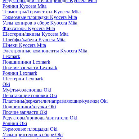
Редукторы/двигатели/приводы Kyocera Mita
Ролики Kyocera Mita
Термистры/Термостаты Kyocera Mita
Тормозные площадки Kyocera Mita
Узлы копиров в сборе Kyocera Mita
Фиксаторы Kyocera Mita
Шестерни/шкивы Kyocera Mita
Шлейфы/кабели Kyocera Mita
Шнеки Kyocera Mita
Электронные компоненты Kyocera Mita
Lexmark
Подшипники Lexmark
Прочие запчасти Lexmark
Ролики Lexmark
Шестерни Lexmark
Oki
Муфты/соленоиды Oki
Печатающие головки Oki
Пластины/держатели/направляющие/кулачки Oki
Подшипники/втулки Oki
Прочие запчасти Oki
Редукторы/приводы/двигатели Oki
Ролики Oki
Тормозные площадки Oki
Узлы принтеров в сборе Oki