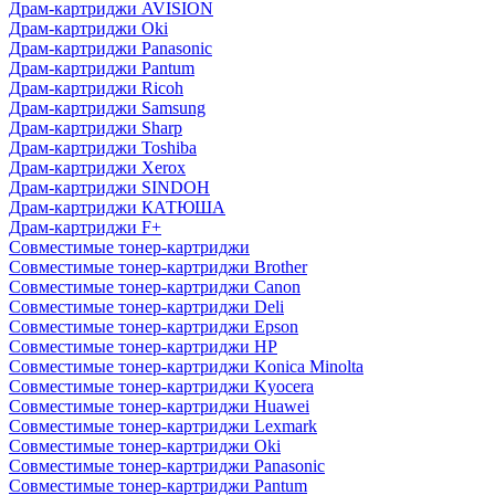
Драм-картриджи AVISION
Драм-картриджи Oki
Драм-картриджи Panasonic
Драм-картриджи Pantum
Драм-картриджи Ricoh
Драм-картриджи Samsung
Драм-картриджи Sharp
Драм-картриджи Toshiba
Драм-картриджи Xerox
Драм-картриджи SINDOH
Драм-картриджи КАТЮША
Драм-картриджи F+
Совместимые тонер-картриджи
Совместимые тонер-картриджи Brother
Совместимые тонер-картриджи Canon
Совместимые тонер-картриджи Deli
Совместимые тонер-картриджи Epson
Совместимые тонер-картриджи HP
Совместимые тонер-картриджи Konica Minolta
Совместимые тонер-картриджи Kyocera
Совместимые тонер-картриджи Huawei
Совместимые тонер-картриджи Lexmark
Совместимые тонер-картриджи Oki
Совместимые тонер-картриджи Panasonic
Совместимые тонер-картриджи Pantum