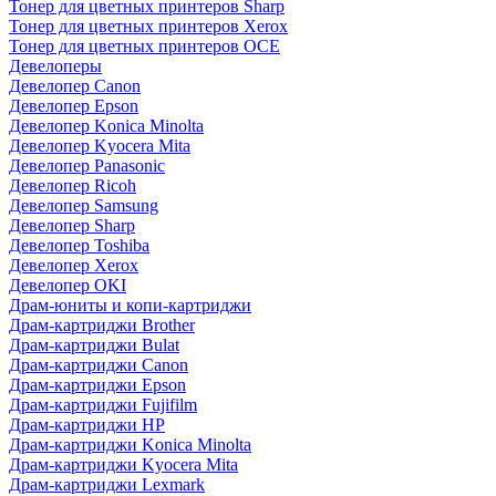
Тонер для цветных принтеров Sharp
Тонер для цветных принтеров Xerox
Тонер для цветных принтеров OCE
Девелоперы
Девелопер Canon
Девелопер Epson
Девелопер Konica Minolta
Девелопер Kyocera Mita
Девелопер Panasonic
Девелопер Ricoh
Девелопер Samsung
Девелопер Sharp
Девелопер Toshiba
Девелопер Xerox
Девелопер OKI
Драм-юниты и копи-картриджи
Драм-картриджи Brother
Драм-картриджи Bulat
Драм-картриджи Canon
Драм-картриджи Epson
Драм-картриджи Fujifilm
Драм-картриджи HP
Драм-картриджи Konica Minolta
Драм-картриджи Kyocera Mita
Драм-картриджи Lexmark