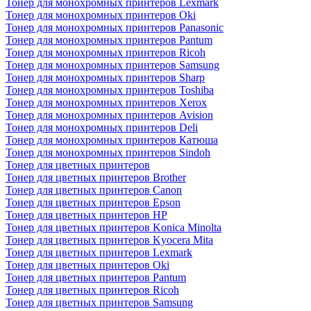
Тонер для монохромных принтеров Lexmark
Тонер для монохромных принтеров Oki
Тонер для монохромных принтеров Panasonic
Тонер для монохромных принтеров Pantum
Тонер для монохромных принтеров Ricoh
Тонер для монохромных принтеров Samsung
Тонер для монохромных принтеров Sharp
Тонер для монохромных принтеров Toshiba
Тонер для монохромных принтеров Xerox
Тонер для монохромных принтеров Avision
Тонер для монохромных принтеров Deli
Тонер для монохромных принтеров Катюша
Тонер для монохромных принтеров Sindoh
Тонер для цветных принтеров
Тонер для цветных принтеров Brother
Тонер для цветных принтеров Canon
Тонер для цветных принтеров Epson
Тонер для цветных принтеров HP
Тонер для цветных принтеров Konica Minolta
Тонер для цветных принтеров Kyocera Mita
Тонер для цветных принтеров Lexmark
Тонер для цветных принтеров Oki
Тонер для цветных принтеров Pantum
Тонер для цветных принтеров Ricoh
Тонер для цветных принтеров Samsung