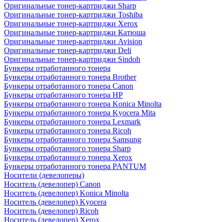
Оригинальные тонер-картриджи Sharp
Оригинальные тонер-картриджи Toshiba
Оригинальные тонер-картриджи Xerox
Оригинальные тонер-картриджи Катюша
Оригинальные тонер-картриджи Avision
Оригинальные тонер-картриджи Deli
Оригинальные тонер-картриджи Sindoh
Бункеры отработанного тонера
Бункеры отработанного тонера Brother
Бункеры отработанного тонера Canon
Бункеры отработанного тонера HP
Бункеры отработанного тонера Konica Minolta
Бункеры отработанного тонера Kyocera Mita
Бункеры отработанного тонера Lexmark
Бункеры отработанного тонера Ricoh
Бункеры отработанного тонера Samsung
Бункеры отработанного тонера Sharp
Бункеры отработанного тонера Xerox
Бункеры отработанного тонера PANTUM
Носители (девелоперы)
Носитель (девелопер) Canon
Носитель (девелопер) Konica Minolta
Носитель (девелопер) Kyocera
Носитель (девелопер) Ricoh
Носитель (девелопер) Xerox