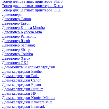
Тонер для цветных принтеров Sharp
Тонер для цветных принтеров Xerox
Тонер для цветных принтеров OCE
Девелоперы
Девелопер Canon
Девелопер Epson
Девелопер Konica Minolta
Девелопер Kyocera Mita
Девелопер Panasonic
Девелопер Ricoh
Девелопер Samsung
Девелопер Sharp
Девелопер Toshiba
Девелопер Xerox
Девелопер OKI
Драм-юниты и копи-картриджи
Драм-картриджи Brother
Драм-картриджи Bulat
Драм-картриджи Canon
Драм-картриджи Epson
Драм-картриджи Fujifilm
Драм-картриджи HP
Драм-картриджи Konica Minolta
Драм-картриджи Kyocera Mita
Драм-картриджи Lexmark