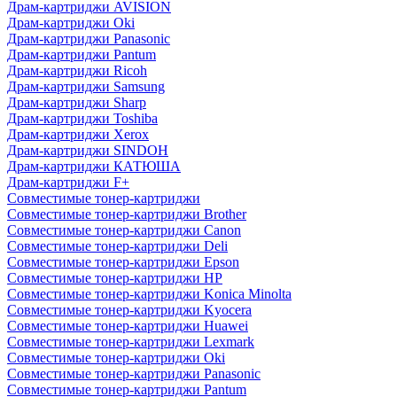
Драм-картриджи AVISION
Драм-картриджи Oki
Драм-картриджи Panasonic
Драм-картриджи Pantum
Драм-картриджи Ricoh
Драм-картриджи Samsung
Драм-картриджи Sharp
Драм-картриджи Toshiba
Драм-картриджи Xerox
Драм-картриджи SINDOH
Драм-картриджи КАТЮША
Драм-картриджи F+
Совместимые тонер-картриджи
Совместимые тонер-картриджи Brother
Совместимые тонер-картриджи Canon
Совместимые тонер-картриджи Deli
Совместимые тонер-картриджи Epson
Совместимые тонер-картриджи HP
Совместимые тонер-картриджи Konica Minolta
Совместимые тонер-картриджи Kyocera
Совместимые тонер-картриджи Huawei
Совместимые тонер-картриджи Lexmark
Совместимые тонер-картриджи Oki
Совместимые тонер-картриджи Panasonic
Совместимые тонер-картриджи Pantum