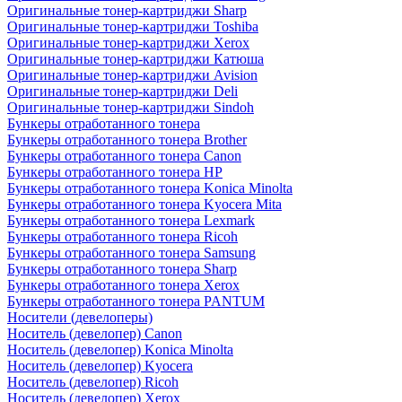
Оригинальные тонер-картриджи Sharp
Оригинальные тонер-картриджи Toshiba
Оригинальные тонер-картриджи Xerox
Оригинальные тонер-картриджи Катюша
Оригинальные тонер-картриджи Avision
Оригинальные тонер-картриджи Deli
Оригинальные тонер-картриджи Sindoh
Бункеры отработанного тонера
Бункеры отработанного тонера Brother
Бункеры отработанного тонера Canon
Бункеры отработанного тонера HP
Бункеры отработанного тонера Konica Minolta
Бункеры отработанного тонера Kyocera Mita
Бункеры отработанного тонера Lexmark
Бункеры отработанного тонера Ricoh
Бункеры отработанного тонера Samsung
Бункеры отработанного тонера Sharp
Бункеры отработанного тонера Xerox
Бункеры отработанного тонера PANTUM
Носители (девелоперы)
Носитель (девелопер) Canon
Носитель (девелопер) Konica Minolta
Носитель (девелопер) Kyocera
Носитель (девелопер) Ricoh
Носитель (девелопер) Xerox