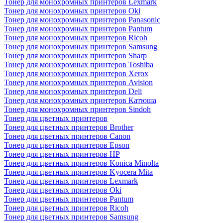
Тонер для монохромных принтеров Lexmark
Тонер для монохромных принтеров Oki
Тонер для монохромных принтеров Panasonic
Тонер для монохромных принтеров Pantum
Тонер для монохромных принтеров Ricoh
Тонер для монохромных принтеров Samsung
Тонер для монохромных принтеров Sharp
Тонер для монохромных принтеров Toshiba
Тонер для монохромных принтеров Xerox
Тонер для монохромных принтеров Avision
Тонер для монохромных принтеров Deli
Тонер для монохромных принтеров Катюша
Тонер для монохромных принтеров Sindoh
Тонер для цветных принтеров
Тонер для цветных принтеров Brother
Тонер для цветных принтеров Canon
Тонер для цветных принтеров Epson
Тонер для цветных принтеров HP
Тонер для цветных принтеров Konica Minolta
Тонер для цветных принтеров Kyocera Mita
Тонер для цветных принтеров Lexmark
Тонер для цветных принтеров Oki
Тонер для цветных принтеров Pantum
Тонер для цветных принтеров Ricoh
Тонер для цветных принтеров Samsung