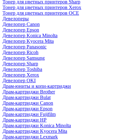
Тонер для цветных принтеров Sharp
Тонер для цветных принтеров Xerox
Тонер для цветных принтеров OCE
Девелоперы
Девелопер Canon
Девелопер Epson
Девелопер Konica Minolta
Девелопер Kyocera Mita
Девелопер Panasonic
Девелопер Ricoh
Девелопер Samsung
Девелопер Sharp
Девелопер Toshiba
Девелопер Xerox
Девелопер OKI
Драм-юниты и копи-картриджи
Драм-картриджи Brother
Драм-картриджи Bulat
Драм-картриджи Canon
Драм-картриджи Epson
Драм-картриджи Fujifilm
Драм-картриджи HP
Драм-картриджи Konica Minolta
Драм-картриджи Kyocera Mita
Драм-картриджи Lexmark