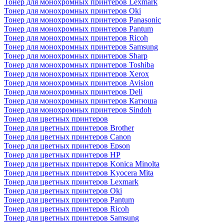
Тонер для монохромных принтеров Lexmark
Тонер для монохромных принтеров Oki
Тонер для монохромных принтеров Panasonic
Тонер для монохромных принтеров Pantum
Тонер для монохромных принтеров Ricoh
Тонер для монохромных принтеров Samsung
Тонер для монохромных принтеров Sharp
Тонер для монохромных принтеров Toshiba
Тонер для монохромных принтеров Xerox
Тонер для монохромных принтеров Avision
Тонер для монохромных принтеров Deli
Тонер для монохромных принтеров Катюша
Тонер для монохромных принтеров Sindoh
Тонер для цветных принтеров
Тонер для цветных принтеров Brother
Тонер для цветных принтеров Canon
Тонер для цветных принтеров Epson
Тонер для цветных принтеров HP
Тонер для цветных принтеров Konica Minolta
Тонер для цветных принтеров Kyocera Mita
Тонер для цветных принтеров Lexmark
Тонер для цветных принтеров Oki
Тонер для цветных принтеров Pantum
Тонер для цветных принтеров Ricoh
Тонер для цветных принтеров Samsung