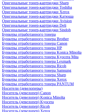
Оригинальные тонер-картриджи Sharp
Оригинальные тонер-картриджи Toshiba
Оригинальные тонер-картриджи Xerox
Оригинальные тонер-картриджи Катюша
Оригинальные тонер-картриджи Avision
Оригинальные тонер-картриджи Deli
Оригинальные тонер-картриджи Sindoh
Бункеры отработанного тонера
Бункеры отработанного тонера Brother
Бункеры отработанного тонера Canon
Бункеры отработанного тонера HP
Бункеры отработанного тонера Konica Minolta
Бункеры отработанного тонера Kyocera Mita
Бункеры отработанного тонера Lexmark
Бункеры отработанного тонера Ricoh
Бункеры отработанного тонера Samsung
Бункеры отработанного тонера Sharp
Бункеры отработанного тонера Xerox
Бункеры отработанного тонера PANTUM
Носители (девелоперы)
Носитель (девелопер) Canon
Носитель (девелопер) Konica Minolta
Носитель (девелопер) Kyocera
Носитель (девелопер) Ricoh
Носитель (девелопер) Xerox