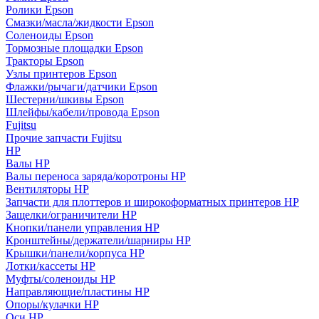
Ролики Epson
Смазки/масла/жидкости Epson
Соленоиды Epson
Тормозные площадки Epson
Тракторы Epson
Узлы принтеров Epson
Флажки/рычаги/датчики Epson
Шестерни/шкивы Epson
Шлейфы/кабели/провода Epson
Fujitsu
Прочие запчасти Fujitsu
HP
Валы HP
Валы переноса заряда/коротроны HP
Вентиляторы HP
Запчасти для плоттеров и широкоформатных принтеров HP
Защелки/ограничители HP
Кнопки/панели управления HP
Кронштейны/держатели/шарниры HP
Крышки/панели/корпуса HP
Лотки/кассеты HP
Муфты/соленоиды HP
Направляющие/пластины HP
Опоры/кулачки HP
Оси HP