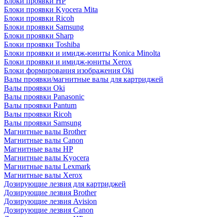
Блоки проявки HP
Блоки проявки Kyocera Mita
Блоки проявки Ricoh
Блоки проявки Samsung
Блоки проявки Sharp
Блоки проявки Toshiba
Блоки проявки и имидж-юниты Konica Minolta
Блоки проявки и имидж-юниты Xerox
Блоки формирования изображения Oki
Валы проявки/магнитные валы для картриджей
Валы проявки Oki
Валы проявки Panasonic
Валы проявки Pantum
Валы проявки Ricoh
Валы проявки Samsung
Магнитные валы Brother
Магнитные валы Canon
Магнитные валы HP
Магнитные валы Kyocera
Магнитные валы Lexmark
Магнитные валы Xerox
Дозирующие лезвия для картриджей
Дозирующие лезвия Brother
Дозирующие лезвия Avision
Дозирующие лезвия Canon