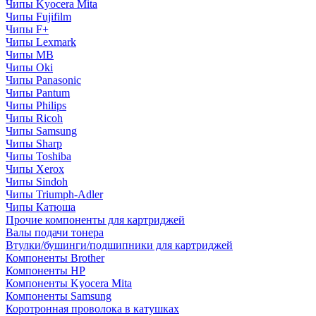
Чипы Kyocera Mita
Чипы Fujifilm
Чипы F+
Чипы Lexmark
Чипы MB
Чипы Oki
Чипы Panasonic
Чипы Pantum
Чипы Philips
Чипы Ricoh
Чипы Samsung
Чипы Sharp
Чипы Toshiba
Чипы Xerox
Чипы Sindoh
Чипы Triumph-Adler
Чипы Катюша
Прочие компоненты для картриджей
Валы подачи тонера
Втулки/бушинги/подшипники для картриджей
Компоненты Brother
Компоненты HP
Компоненты Kyocera Mita
Компоненты Samsung
Коротронная проволока в катушках