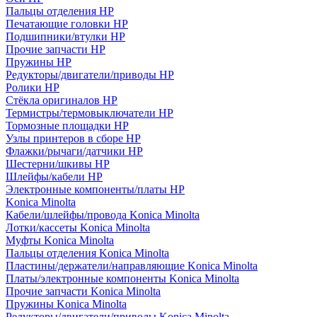
Пальцы отделения HP
Печатающие головки HP
Подшипники/втулки HP
Прочие запчасти HP
Пружины HP
Редукторы/двигатели/приводы HP
Ролики HP
Стёкла оригиналов HP
Термистры/термовыключатели HP
Тормозные площадки HP
Узлы принтеров в сборе HP
Флажки/рычаги/датчики HP
Шестерни/шкивы HP
Шлейфы/кабели HP
Электронные компоненты/платы HP
Konica Minolta
Кабели/шлейфы/провода Konica Minolta
Лотки/кассеты Konica Minolta
Муфты Konica Minolta
Пальцы отделения Konica Minolta
Пластины/держатели/направляющие Konica Minolta
Платы/электронные компоненты Konica Minolta
Прочие запчасти Konica Minolta
Пружины Konica Minolta
Редукторы/двигатели/приводы Konica Minolta