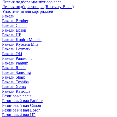
Лезвия подбора магнитного вала
Лезвия подбора тонера (Recovery Blade)
Уплотнения для картриджей
Ракели
Ракели Brother
Ракели Canon
Ракели Epson
Ракели HP
Ракели Konica Minolta
Ракели Kyocera Mita
Ракели Lexmark
Ракели Oki
Ракели Panasonic
Ракели Pantum
Ракели Ricoh
Ракели Samsung
Ракели Sharp
Ракели Toshiba
Ракели Xerox
Ракели Катюша
Резиновые валы
Резиновый вал Brother
Резиновый вал Canon
Резиновый вал Epson
Резиновый вал HP