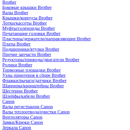
Brother
Боковые крышки Brother
Валы Brother
Крышки/корпусы Brother
Лотки/кассеты Brother
Муфты/соленоиды Brother
Печатающие головки Brother
Пластины/держатели/направляющие Brother
Платы Brother
Подшипники/втулки Brother
Прочие запчасти Brother
Редукторы/приводы/двигатели Brother
Ролики Brother
Тормозные площадки Brother
Узлы принтеров в сборе Brother
Флажки/рычаги/датчики Brother
Шарниры/кронштейны Brother
Шестерни Brother
Шлейфы/кабели Brother
Canon
Валы регистрации Canon
Валы теплоотвода/очистки Canon
Вентиляторы Canon
Замки/Крюки Canon
Зеркала Canon