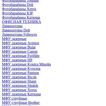
Фотобарабаны Toshiba
Фотобарабаны Deli
Фотобарабаны Xerox
Фотобарабаны KIP
Фотобарабаны Катюша
ОФИСНАЯ ТЕХНИКА
Ламинаторы
Ламинаторы Deli
Ламинаторы Fellowes
МФУ лазерные
МФУ лазерные Avision
МФУ лазерные Bulat
МФУ лазерные Canon
МФУ лазерные Fujifilm
МФУ лазерные HP
МФУ лазерные Konica Minolta
МФУ лазерные Kyocera
МФУ лазерные Pantum
МФУ лазерные Ricoh
МФУ лазерные Sharp
МФУ лазерные Sindoh
МФУ лазерные Xerox
МФУ лазерные Катюша
МФУ струйные
МФУ струйные Brother