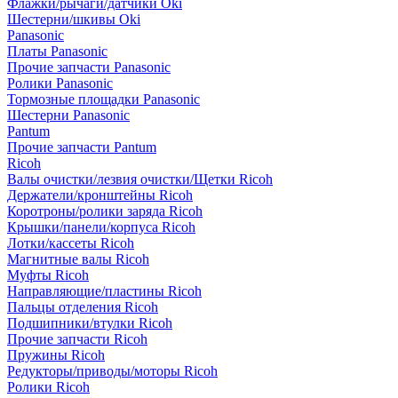
Флажки/рычаги/датчики Oki
Шестерни/шкивы Oki
Panasonic
Платы Panasonic
Прочие запчасти Panasonic
Ролики Panasonic
Тормозные площадки Panasonic
Шестерни Panasonic
Pantum
Прочие запчасти Pantum
Ricoh
Валы очистки/лезвия очистки/Щетки Ricoh
Держатели/кронштейны Ricoh
Коротроны/ролики заряда Ricoh
Крышки/панели/корпуса Ricoh
Лотки/кассеты Ricoh
Магнитные валы Ricoh
Муфты Ricoh
Направляющие/пластины Ricoh
Пальцы отделения Ricoh
Подшипники/втулки Ricoh
Прочие запчасти Ricoh
Пружины Ricoh
Редукторы/приводы/моторы Ricoh
Ролики Ricoh