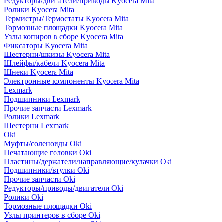
Редукторы/двигатели/приводы Kyocera Mita
Ролики Kyocera Mita
Термистры/Термостаты Kyocera Mita
Тормозные площадки Kyocera Mita
Узлы копиров в сборе Kyocera Mita
Фиксаторы Kyocera Mita
Шестерни/шкивы Kyocera Mita
Шлейфы/кабели Kyocera Mita
Шнеки Kyocera Mita
Электронные компоненты Kyocera Mita
Lexmark
Подшипники Lexmark
Прочие запчасти Lexmark
Ролики Lexmark
Шестерни Lexmark
Oki
Муфты/соленоиды Oki
Печатающие головки Oki
Пластины/держатели/направляющие/кулачки Oki
Подшипники/втулки Oki
Прочие запчасти Oki
Редукторы/приводы/двигатели Oki
Ролики Oki
Тормозные площадки Oki
Узлы принтеров в сборе Oki