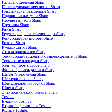
Пальцы отделения Sharp
Панели управления/кнопки Sharp
Пластины/направляющие Sharp
Подшипники/втулки Sharp
Прочие запчасти Sharp
Пружины Sharp
Рамы Sharp
Редукторы/двигатели/приводы Sharp
Резисторы/транзисторы Sharp
Ролики Sharp
Ручки/кулачки Sharp
Стекла оригиналов Sharp
Термисторы/термодатчики/предохранители Sharp
Тормозные площадки Sharp
Узлы копиров в сборе Sharp
Флажки/рычаги/датчики Sharp
Шайбы/уплотнения Sharp
Шестерни/шкивы Sharp
Шлейфы/кабели/тросики Sharp
Шнеки Sharp
Электронные компоненты Sharp
Toshiba
Бушинги Toshiba
Втулки/подшипники Toshiba
Кольца Toshiba