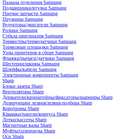
Пальцы отделения Samsung
Подшипники/втулки Samsung
Прочие запчасти Samsung
Пружины Samsung
Редукторы/двигатели Samsung
Ролики Samsung
Стёкла оригиналов Samsung
Термистры/термодатчики Samsung
Тормозные площадки Samsung
Узлы принтеров в сборе Samsung
Флажки/рычаги/датчики Samsung
Шестерни/шкивы Samsung
Шлейфы/кабели Samsung
Электронные компоненты Samsung
Sharp
Блоки лазера Sharp
Вентиляторы Sharp
Держатели/кронштейны/фиксаторы/шарниры Sharp
Дозирующие лезвия/лезвия подбора Sharp
Коротроны Sharp
Крышки/панели/корпуса Sharp
Лотки/кассеты Sharp
Магнитные валы Sharp
Муфты/соленоиды Sharp
Оси Sharp