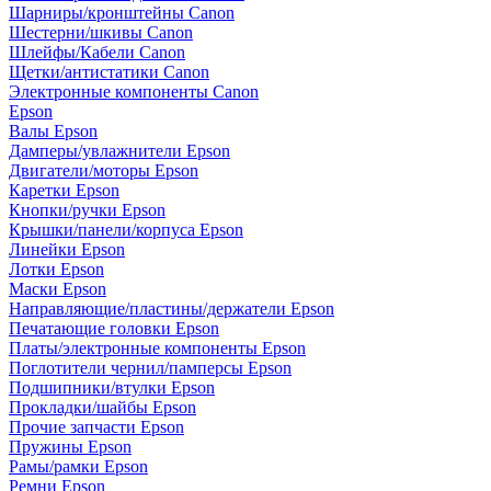
Шарниры/кронштейны Canon
Шестерни/шкивы Canon
Шлейфы/Кабели Canon
Щетки/антистатики Canon
Электронные компоненты Canon
Epson
Валы Epson
Дамперы/увлажнители Epson
Двигатели/моторы Epson
Каретки Epson
Кнопки/ручки Epson
Крышки/панели/корпуса Epson
Линейки Epson
Лотки Epson
Маски Epson
Направляющие/пластины/держатели Epson
Печатающие головки Epson
Платы/электронные компоненты Epson
Поглотители чернил/памперсы Epson
Подшипники/втулки Epson
Прокладки/шайбы Epson
Прочие запчасти Epson
Пружины Epson
Рамы/рамки Epson
Ремни Epson