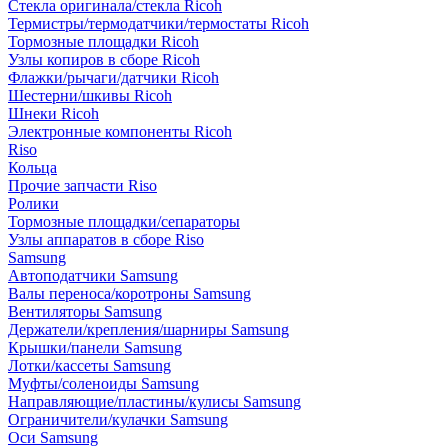
Стекла оригинала/стекла Ricoh
Термистры/термодатчики/термостаты Ricoh
Тормозные площадки Ricoh
Узлы копиров в сборе Ricoh
Флажки/рычаги/датчики Ricoh
Шестерни/шкивы Ricoh
Шнеки Ricoh
Электронные компоненты Ricoh
Riso
Кольца
Прочие запчасти Riso
Ролики
Тормозные площадки/сепараторы
Узлы аппаратов в сборе Riso
Samsung
Автоподатчики Samsung
Валы переноса/коротроны Samsung
Вентиляторы Samsung
Держатели/крепления/шарниры Samsung
Крышки/панели Samsung
Лотки/кассеты Samsung
Муфты/соленоиды Samsung
Направляющие/пластины/кулисы Samsung
Ограничители/кулачки Samsung
Оси Samsung