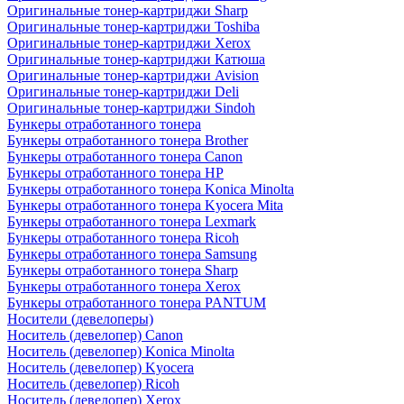
Оригинальные тонер-картриджи Sharp
Оригинальные тонер-картриджи Toshiba
Оригинальные тонер-картриджи Xerox
Оригинальные тонер-картриджи Катюша
Оригинальные тонер-картриджи Avision
Оригинальные тонер-картриджи Deli
Оригинальные тонер-картриджи Sindoh
Бункеры отработанного тонера
Бункеры отработанного тонера Brother
Бункеры отработанного тонера Canon
Бункеры отработанного тонера HP
Бункеры отработанного тонера Konica Minolta
Бункеры отработанного тонера Kyocera Mita
Бункеры отработанного тонера Lexmark
Бункеры отработанного тонера Ricoh
Бункеры отработанного тонера Samsung
Бункеры отработанного тонера Sharp
Бункеры отработанного тонера Xerox
Бункеры отработанного тонера PANTUM
Носители (девелоперы)
Носитель (девелопер) Canon
Носитель (девелопер) Konica Minolta
Носитель (девелопер) Kyocera
Носитель (девелопер) Ricoh
Носитель (девелопер) Xerox