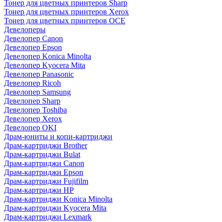
Тонер для цветных принтеров Sharp
Тонер для цветных принтеров Xerox
Тонер для цветных принтеров OCE
Девелоперы
Девелопер Canon
Девелопер Epson
Девелопер Konica Minolta
Девелопер Kyocera Mita
Девелопер Panasonic
Девелопер Ricoh
Девелопер Samsung
Девелопер Sharp
Девелопер Toshiba
Девелопер Xerox
Девелопер OKI
Драм-юниты и копи-картриджи
Драм-картриджи Brother
Драм-картриджи Bulat
Драм-картриджи Canon
Драм-картриджи Epson
Драм-картриджи Fujifilm
Драм-картриджи HP
Драм-картриджи Konica Minolta
Драм-картриджи Kyocera Mita
Драм-картриджи Lexmark