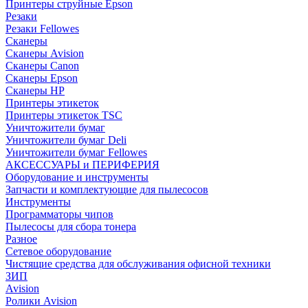
Принтеры струйные Epson
Резаки
Резаки Fellowes
Сканеры
Сканеры Avision
Сканеры Canon
Сканеры Epson
Сканеры HP
Принтеры этикеток
Принтеры этикеток TSC
Уничтожители бумаг
Уничтожители бумаг Deli
Уничтожители бумаг Fellowes
АКСЕССУАРЫ и ПЕРИФЕРИЯ
Оборудование и инструменты
Запчасти и комплектующие для пылесосов
Инструменты
Программаторы чипов
Пылесосы для сбора тонера
Разное
Сетевое оборудование
Чистящие средства для обслуживания офисной техники
ЗИП
Avision
Ролики Avision