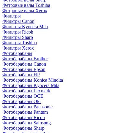
Фетровые валы Toshiba
Фетровые валы Xerox
Фильтры
Фильтры Canon
Фильтры Kyocera Mita
Фильтры Ricoh
Фильтры Sharp
Фильтры Toshiba
Фильтры Xerox
Фотобарабаны
Фотобарабаны Brother
Фотобарабаны Canon
Фотобарабаны Epson
Фотобарабаны HP
Фотобарабаны Konica Minolta
Фотобарабаны Kyocera Mita
Фотобарабаны Lexmark
Фотобарабаны OCE
Фотобарабаны Oki
Фотобарабаны Panasonic
Фотобарабаны Pantum
Фотобарабаны Ricoh
Фотобарабаны Samsung
Фотобарабаны Sharp