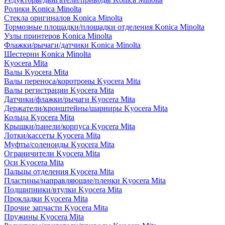
Ролики Konica Minolta
Стекла оригиналов Konica Minolta
Тормозные площадки/площадки отделения Konica Minolta
Узлы принтеров Konica Minolta
Флажки/рычаги/датчики Konica Minolta
Шестерни Konica Minolta
Kyocera Mita
Валы Kyocera Mita
Валы переноса/коротроны Kyocera Mita
Валы регистрации Kyocera Mita
Датчики/флажки/рычаги Kyocera Mita
Держатели/кронштейны/шарниры Kyocera Mita
Кольца Kyocera Mita
Крышки/панели/корпуса Kyocera Mita
Лотки/кассеты Kyocera Mita
Муфты/соленоиды Kyocera Mita
Ограничители Kyocera Mita
Оси Kyocera Mita
Пальцы отделения Kyocera Mita
Пластины/направляющие/пленки Kyocera Mita
Подшипники/втулки Kyocera Mita
Прокладки Kyocera Mita
Прочие запчасти Kyocera Mita
Пружины Kyocera Mita