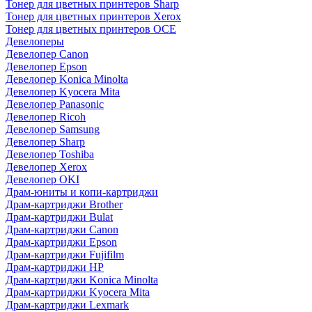
Тонер для цветных принтеров Sharp
Тонер для цветных принтеров Xerox
Тонер для цветных принтеров OCE
Девелоперы
Девелопер Canon
Девелопер Epson
Девелопер Konica Minolta
Девелопер Kyocera Mita
Девелопер Panasonic
Девелопер Ricoh
Девелопер Samsung
Девелопер Sharp
Девелопер Toshiba
Девелопер Xerox
Девелопер OKI
Драм-юниты и копи-картриджи
Драм-картриджи Brother
Драм-картриджи Bulat
Драм-картриджи Canon
Драм-картриджи Epson
Драм-картриджи Fujifilm
Драм-картриджи HP
Драм-картриджи Konica Minolta
Драм-картриджи Kyocera Mita
Драм-картриджи Lexmark