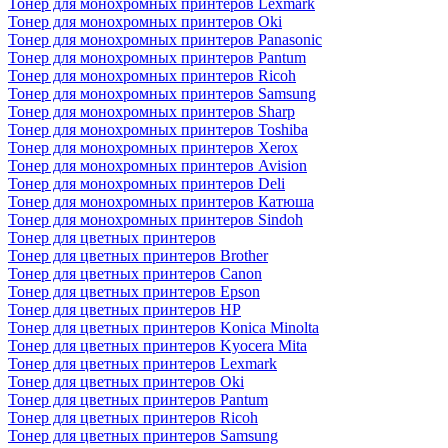
Тонер для монохромных принтеров Lexmark
Тонер для монохромных принтеров Oki
Тонер для монохромных принтеров Panasonic
Тонер для монохромных принтеров Pantum
Тонер для монохромных принтеров Ricoh
Тонер для монохромных принтеров Samsung
Тонер для монохромных принтеров Sharp
Тонер для монохромных принтеров Toshiba
Тонер для монохромных принтеров Xerox
Тонер для монохромных принтеров Avision
Тонер для монохромных принтеров Deli
Тонер для монохромных принтеров Катюша
Тонер для монохромных принтеров Sindoh
Тонер для цветных принтеров
Тонер для цветных принтеров Brother
Тонер для цветных принтеров Canon
Тонер для цветных принтеров Epson
Тонер для цветных принтеров HP
Тонер для цветных принтеров Konica Minolta
Тонер для цветных принтеров Kyocera Mita
Тонер для цветных принтеров Lexmark
Тонер для цветных принтеров Oki
Тонер для цветных принтеров Pantum
Тонер для цветных принтеров Ricoh
Тонер для цветных принтеров Samsung