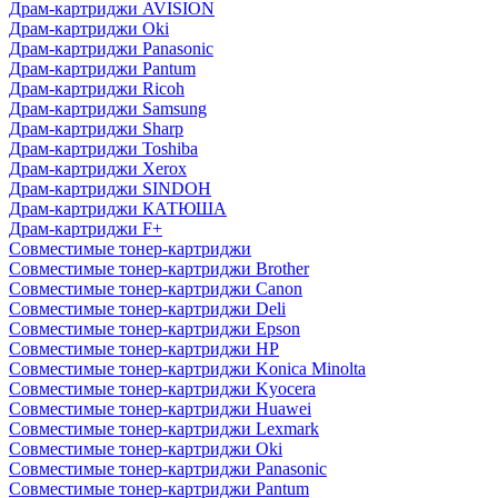
Драм-картриджи AVISION
Драм-картриджи Oki
Драм-картриджи Panasonic
Драм-картриджи Pantum
Драм-картриджи Ricoh
Драм-картриджи Samsung
Драм-картриджи Sharp
Драм-картриджи Toshiba
Драм-картриджи Xerox
Драм-картриджи SINDOH
Драм-картриджи КАТЮША
Драм-картриджи F+
Совместимые тонер-картриджи
Совместимые тонер-картриджи Brother
Совместимые тонер-картриджи Canon
Совместимые тонер-картриджи Deli
Совместимые тонер-картриджи Epson
Совместимые тонер-картриджи HP
Совместимые тонер-картриджи Konica Minolta
Совместимые тонер-картриджи Kyocera
Совместимые тонер-картриджи Huawei
Совместимые тонер-картриджи Lexmark
Совместимые тонер-картриджи Oki
Совместимые тонер-картриджи Panasonic
Совместимые тонер-картриджи Pantum