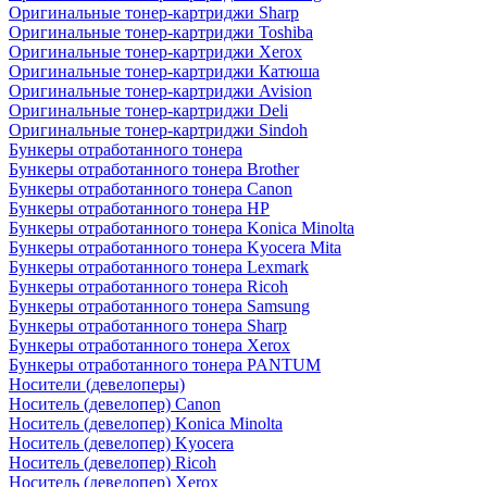
Оригинальные тонер-картриджи Sharp
Оригинальные тонер-картриджи Toshiba
Оригинальные тонер-картриджи Xerox
Оригинальные тонер-картриджи Катюша
Оригинальные тонер-картриджи Avision
Оригинальные тонер-картриджи Deli
Оригинальные тонер-картриджи Sindoh
Бункеры отработанного тонера
Бункеры отработанного тонера Brother
Бункеры отработанного тонера Canon
Бункеры отработанного тонера HP
Бункеры отработанного тонера Konica Minolta
Бункеры отработанного тонера Kyocera Mita
Бункеры отработанного тонера Lexmark
Бункеры отработанного тонера Ricoh
Бункеры отработанного тонера Samsung
Бункеры отработанного тонера Sharp
Бункеры отработанного тонера Xerox
Бункеры отработанного тонера PANTUM
Носители (девелоперы)
Носитель (девелопер) Canon
Носитель (девелопер) Konica Minolta
Носитель (девелопер) Kyocera
Носитель (девелопер) Ricoh
Носитель (девелопер) Xerox