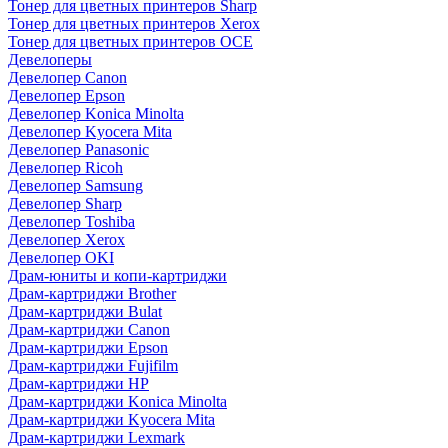
Тонер для цветных принтеров Sharp
Тонер для цветных принтеров Xerox
Тонер для цветных принтеров OCE
Девелоперы
Девелопер Canon
Девелопер Epson
Девелопер Konica Minolta
Девелопер Kyocera Mita
Девелопер Panasonic
Девелопер Ricoh
Девелопер Samsung
Девелопер Sharp
Девелопер Toshiba
Девелопер Xerox
Девелопер OKI
Драм-юниты и копи-картриджи
Драм-картриджи Brother
Драм-картриджи Bulat
Драм-картриджи Canon
Драм-картриджи Epson
Драм-картриджи Fujifilm
Драм-картриджи HP
Драм-картриджи Konica Minolta
Драм-картриджи Kyocera Mita
Драм-картриджи Lexmark