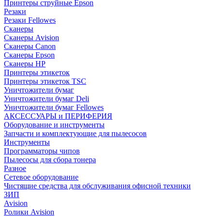
Принтеры струйные Epson
Резаки
Резаки Fellowes
Сканеры
Сканеры Avision
Сканеры Canon
Сканеры Epson
Сканеры HP
Принтеры этикеток
Принтеры этикеток TSC
Уничтожители бумаг
Уничтожители бумаг Deli
Уничтожители бумаг Fellowes
АКСЕССУАРЫ и ПЕРИФЕРИЯ
Оборудование и инструменты
Запчасти и комплектующие для пылесосов
Инструменты
Программаторы чипов
Пылесосы для сбора тонера
Разное
Сетевое оборудование
Чистящие средства для обслуживания офисной техники
ЗИП
Avision
Ролики Avision