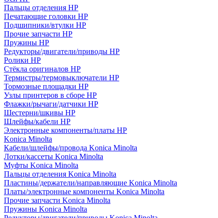
Пальцы отделения HP
Печатающие головки HP
Подшипники/втулки HP
Прочие запчасти HP
Пружины HP
Редукторы/двигатели/приводы HP
Ролики HP
Стёкла оригиналов HP
Термистры/термовыключатели HP
Тормозные площадки HP
Узлы принтеров в сборе HP
Флажки/рычаги/датчики HP
Шестерни/шкивы HP
Шлейфы/кабели HP
Электронные компоненты/платы HP
Konica Minolta
Кабели/шлейфы/провода Konica Minolta
Лотки/кассеты Konica Minolta
Муфты Konica Minolta
Пальцы отделения Konica Minolta
Пластины/держатели/направляющие Konica Minolta
Платы/электронные компоненты Konica Minolta
Прочие запчасти Konica Minolta
Пружины Konica Minolta
Редукторы/двигатели/приводы Konica Minolta