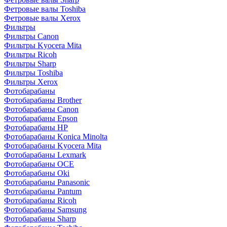
Фетровые валы Toshiba
Фетровые валы Xerox
Фильтры
Фильтры Canon
Фильтры Kyocera Mita
Фильтры Ricoh
Фильтры Sharp
Фильтры Toshiba
Фильтры Xerox
Фотобарабаны
Фотобарабаны Brother
Фотобарабаны Canon
Фотобарабаны Epson
Фотобарабаны HP
Фотобарабаны Konica Minolta
Фотобарабаны Kyocera Mita
Фотобарабаны Lexmark
Фотобарабаны OCE
Фотобарабаны Oki
Фотобарабаны Panasonic
Фотобарабаны Pantum
Фотобарабаны Ricoh
Фотобарабаны Samsung
Фотобарабаны Sharp