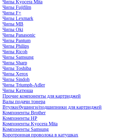
Чипы Kyocera Mita
Чипы Fujifilm
Чипы F+
Чипы Lexmark
Чипы MB
Чипы Oki
Чипы Panasonic
Чипы Pantum
Чипы Philips
Чипы Ricoh
Чипы Samsung
Чипы Sharp
Чипы Toshiba
Чипы Xerox
Чипы Sindoh
Чипы Triumph-Adler
Чипы Катюша
Прочие компоненты для картриджей
Валы подачи тонера
Втулки/бушинги/подшипники для картриджей
Компоненты Brother
Компоненты HP
Компоненты Kyocera Mita
Компоненты Samsung
Коротронная проволока в катушках