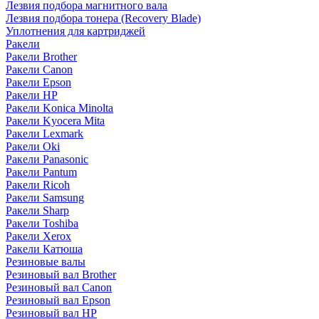
Лезвия подбора магнитного вала
Лезвия подбора тонера (Recovery Blade)
Уплотнения для картриджей
Ракели
Ракели Brother
Ракели Canon
Ракели Epson
Ракели HP
Ракели Konica Minolta
Ракели Kyocera Mita
Ракели Lexmark
Ракели Oki
Ракели Panasonic
Ракели Pantum
Ракели Ricoh
Ракели Samsung
Ракели Sharp
Ракели Toshiba
Ракели Xerox
Ракели Катюша
Резиновые валы
Резиновый вал Brother
Резиновый вал Canon
Резиновый вал Epson
Резиновый вал HP