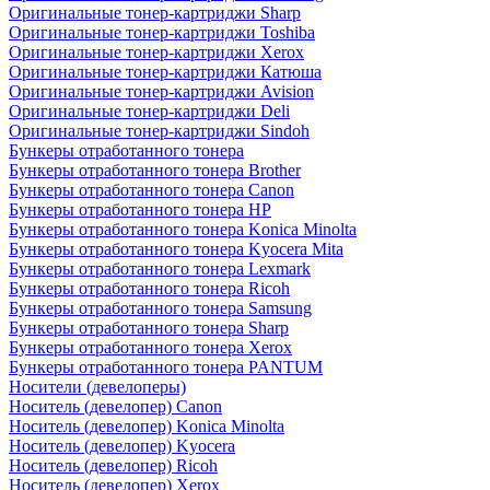
Оригинальные тонер-картриджи Sharp
Оригинальные тонер-картриджи Toshiba
Оригинальные тонер-картриджи Xerox
Оригинальные тонер-картриджи Катюша
Оригинальные тонер-картриджи Avision
Оригинальные тонер-картриджи Deli
Оригинальные тонер-картриджи Sindoh
Бункеры отработанного тонера
Бункеры отработанного тонера Brother
Бункеры отработанного тонера Canon
Бункеры отработанного тонера HP
Бункеры отработанного тонера Konica Minolta
Бункеры отработанного тонера Kyocera Mita
Бункеры отработанного тонера Lexmark
Бункеры отработанного тонера Ricoh
Бункеры отработанного тонера Samsung
Бункеры отработанного тонера Sharp
Бункеры отработанного тонера Xerox
Бункеры отработанного тонера PANTUM
Носители (девелоперы)
Носитель (девелопер) Canon
Носитель (девелопер) Konica Minolta
Носитель (девелопер) Kyocera
Носитель (девелопер) Ricoh
Носитель (девелопер) Xerox