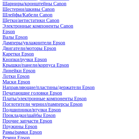
Шарниры/кронштейны Canon
Шестерни/шкивы Canon
Шлейфы/Кабели Canon
Щетки/антистатики Canon
Электронные компоненты Canon
Epson
Валы Epson
Дамперы/увлажнители Epson
Двигатели/моторы Epson
Каретки Epson
Кнопки/ручки Epson
Крышки/панели/корпуса Epson
Линейки Epson
Лотки Epson
Маски Epson
Направляющие/пластины/держатели Epson
Печатающие головки Epson
Платы/электронные компоненты Epson
Поглотители чернил/памперсы Epson
Подшипники/втулки Epson
Прокладки/шайбы Epson
Прочие запчасти Epson
Пружины Epson
Рамы/рамки Epson
Ремни Epson