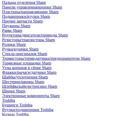
Пальцы отделения Sharp
Панели управления/кнопки Sharp
Пластины/направляющие Sharp
Подшипники/втулки Sharp
Прочие запчасти Sharp
Пружины Sharp
Рамы Sharp
Редукторы/двигатели/приводы Sharp
Резисторы/транзисторы Sharp
Ролики Sharp
Ручки/кулачки Sharp
Стекла оригиналов Sharp
Термисторы/термодатчики/предохранители Sharp
Тормозные площадки Sharp
Узлы копиров в сборе Sharp
Флажки/рычаги/датчики Sharp
Шайбы/уплотнения Sharp
Шестерни/шкивы Sharp
Шлейфы/кабели/тросики Sharp
Шнеки Sharp
Электронные компоненты Sharp
Toshiba
Бушинги Toshiba
Втулки/подшипники Toshiba
Кольца Toshiba