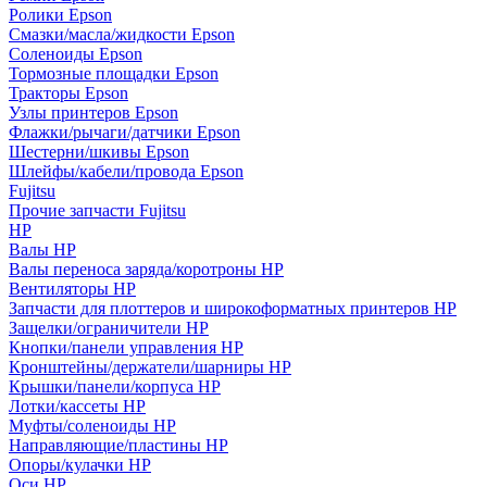
Ролики Epson
Смазки/масла/жидкости Epson
Соленоиды Epson
Тормозные площадки Epson
Тракторы Epson
Узлы принтеров Epson
Флажки/рычаги/датчики Epson
Шестерни/шкивы Epson
Шлейфы/кабели/провода Epson
Fujitsu
Прочие запчасти Fujitsu
HP
Валы HP
Валы переноса заряда/коротроны HP
Вентиляторы HP
Запчасти для плоттеров и широкоформатных принтеров HP
Защелки/ограничители HP
Кнопки/панели управления HP
Кронштейны/держатели/шарниры HP
Крышки/панели/корпуса HP
Лотки/кассеты HP
Муфты/соленоиды HP
Направляющие/пластины HP
Опоры/кулачки HP
Оси HP