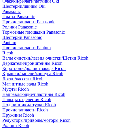
Флажки/рычаги/датчики Oki
Шестерни/шкивы Oki
Panasonic
Платы Panasonic
Прочие запчасти Panasonic
Ролики Panasonic
Тормозные площадки Panasonic
Шестерни Panasonic
Pantum
Прочие запчасти Pantum
Ricoh
Валы очистки/лезвия очистки/Щетки Ricoh
Держатели/кронштейны Ricoh
Коротроны/ролики заряда Ricoh
Крышки/панели/корпуса Ricoh
Лотки/кассеты Ricoh
Магнитные валы Ricoh
Муфты Ricoh
Направляющие/пластины Ricoh
Пальцы отделения Ricoh
Подшипники/втулки Ricoh
Прочие запчасти Ricoh
Пружины Ricoh
Редукторы/приводы/моторы Ricoh
Ролики Ricoh