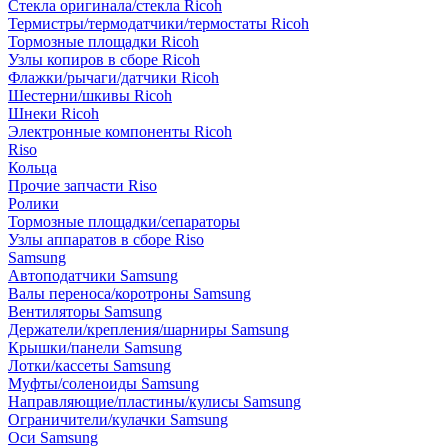
Стекла оригинала/стекла Ricoh
Термистры/термодатчики/термостаты Ricoh
Тормозные площадки Ricoh
Узлы копиров в сборе Ricoh
Флажки/рычаги/датчики Ricoh
Шестерни/шкивы Ricoh
Шнеки Ricoh
Электронные компоненты Ricoh
Riso
Кольца
Прочие запчасти Riso
Ролики
Тормозные площадки/сепараторы
Узлы аппаратов в сборе Riso
Samsung
Автоподатчики Samsung
Валы переноса/коротроны Samsung
Вентиляторы Samsung
Держатели/крепления/шарниры Samsung
Крышки/панели Samsung
Лотки/кассеты Samsung
Муфты/соленоиды Samsung
Направляющие/пластины/кулисы Samsung
Ограничители/кулачки Samsung
Оси Samsung