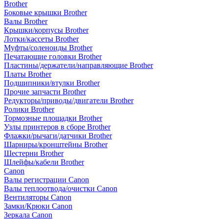
Brother
Боковые крышки Brother
Валы Brother
Крышки/корпусы Brother
Лотки/кассеты Brother
Муфты/соленоиды Brother
Печатающие головки Brother
Пластины/держатели/направляющие Brother
Платы Brother
Подшипники/втулки Brother
Прочие запчасти Brother
Редукторы/приводы/двигатели Brother
Ролики Brother
Тормозные площадки Brother
Узлы принтеров в сборе Brother
Флажки/рычаги/датчики Brother
Шарниры/кронштейны Brother
Шестерни Brother
Шлейфы/кабели Brother
Canon
Валы регистрации Canon
Валы теплоотвода/очистки Canon
Вентиляторы Canon
Замки/Крюки Canon
Зеркала Canon