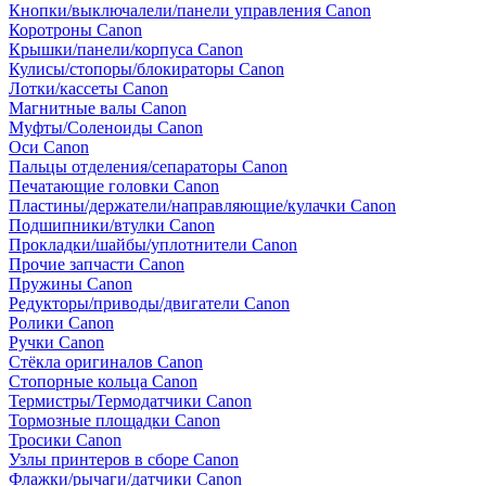
Кнопки/выключалели/панели управления Canon
Коротроны Canon
Крышки/панели/корпуса Canon
Кулисы/стопоры/блокираторы Canon
Лотки/кассеты Canon
Магнитные валы Canon
Муфты/Соленоиды Canon
Оси Canon
Пальцы отделения/сепараторы Canon
Печатающие головки Canon
Пластины/держатели/направляющие/кулачки Canon
Подшипники/втулки Canon
Прокладки/шайбы/уплотнители Canon
Прочие запчасти Canon
Пружины Canon
Редукторы/приводы/двигатели Canon
Ролики Canon
Ручки Canon
Стёкла оригиналов Canon
Стопорные кольца Canon
Термистры/Термодатчики Canon
Тормозные площадки Canon
Тросики Canon
Узлы принтеров в сборе Canon
Флажки/рычаги/датчики Canon