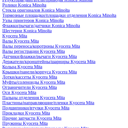
Ролики Konica Minolta
Стекла оригиналов Konica Minolta
Тормозные площадки/площадки отделения Konica Minolta
Узлы принтеров Konica Minolta
Флажки/рычаги/датчики Konica Minolta
Шестерни Konica Minolta
Kyocera Mita
Валы Kyocera Mita
Валы переноса/коротроны Kyocera Mita
Валы регистрации Kyocera Mita
Датчики/флажки/рычаги Kyocera Mita
Держатели/кронштейны/шарниры Kyocera Mita
Кольца Kyocera Mita
Крышки/панели/корпуса Kyocera Mita
Лотки/кассеты Kyocera Mita
Муфты/соленоиды Kyocera Mita
Ограничители Kyocera Mita
Оси Kyocera Mita
Пальцы отделения Kyocera Mita
Пластины/направляющие/пленки Kyocera Mita
Подшипники/втулки Kyocera Mita
Прокладки Kyocera Mita
Прочие запчасти Kyocera Mita
Пружины Kyocera Mita