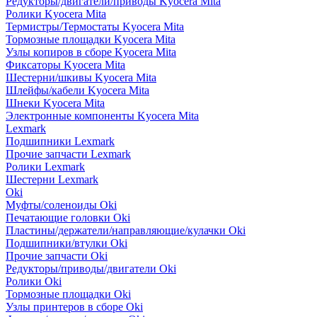
Редукторы/двигатели/приводы Kyocera Mita
Ролики Kyocera Mita
Термистры/Термостаты Kyocera Mita
Тормозные площадки Kyocera Mita
Узлы копиров в сборе Kyocera Mita
Фиксаторы Kyocera Mita
Шестерни/шкивы Kyocera Mita
Шлейфы/кабели Kyocera Mita
Шнеки Kyocera Mita
Электронные компоненты Kyocera Mita
Lexmark
Подшипники Lexmark
Прочие запчасти Lexmark
Ролики Lexmark
Шестерни Lexmark
Oki
Муфты/соленоиды Oki
Печатающие головки Oki
Пластины/держатели/направляющие/кулачки Oki
Подшипники/втулки Oki
Прочие запчасти Oki
Редукторы/приводы/двигатели Oki
Ролики Oki
Тормозные площадки Oki
Узлы принтеров в сборе Oki