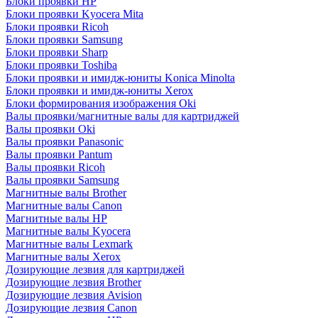
Блоки проявки HP
Блоки проявки Kyocera Mita
Блоки проявки Ricoh
Блоки проявки Samsung
Блоки проявки Sharp
Блоки проявки Toshiba
Блоки проявки и имидж-юниты Konica Minolta
Блоки проявки и имидж-юниты Xerox
Блоки формирования изображения Oki
Валы проявки/магнитные валы для картриджей
Валы проявки Oki
Валы проявки Panasonic
Валы проявки Pantum
Валы проявки Ricoh
Валы проявки Samsung
Магнитные валы Brother
Магнитные валы Canon
Магнитные валы HP
Магнитные валы Kyocera
Магнитные валы Lexmark
Магнитные валы Xerox
Дозирующие лезвия для картриджей
Дозирующие лезвия Brother
Дозирующие лезвия Avision
Дозирующие лезвия Canon