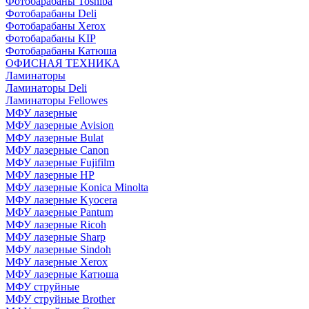
Фотобарабаны Toshiba
Фотобарабаны Deli
Фотобарабаны Xerox
Фотобарабаны KIP
Фотобарабаны Катюша
ОФИСНАЯ ТЕХНИКА
Ламинаторы
Ламинаторы Deli
Ламинаторы Fellowes
МФУ лазерные
МФУ лазерные Avision
МФУ лазерные Bulat
МФУ лазерные Canon
МФУ лазерные Fujifilm
МФУ лазерные HP
МФУ лазерные Konica Minolta
МФУ лазерные Kyocera
МФУ лазерные Pantum
МФУ лазерные Ricoh
МФУ лазерные Sharp
МФУ лазерные Sindoh
МФУ лазерные Xerox
МФУ лазерные Катюша
МФУ струйные
МФУ струйные Brother