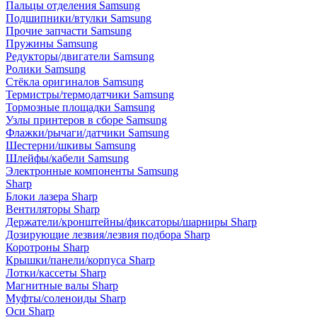
Пальцы отделения Samsung
Подшипники/втулки Samsung
Прочие запчасти Samsung
Пружины Samsung
Редукторы/двигатели Samsung
Ролики Samsung
Стёкла оригиналов Samsung
Термистры/термодатчики Samsung
Тормозные площадки Samsung
Узлы принтеров в сборе Samsung
Флажки/рычаги/датчики Samsung
Шестерни/шкивы Samsung
Шлейфы/кабели Samsung
Электронные компоненты Samsung
Sharp
Блоки лазера Sharp
Вентиляторы Sharp
Держатели/кронштейны/фиксаторы/шарниры Sharp
Дозирующие лезвия/лезвия подбора Sharp
Коротроны Sharp
Крышки/панели/корпуса Sharp
Лотки/кассеты Sharp
Магнитные валы Sharp
Муфты/соленоиды Sharp
Оси Sharp