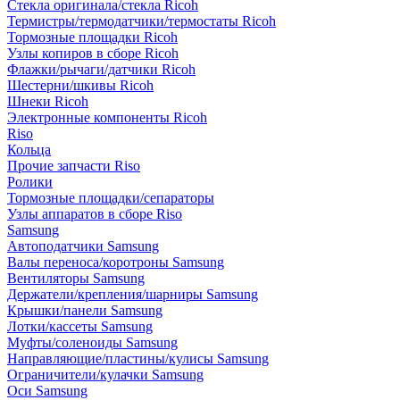
Стекла оригинала/стекла Ricoh
Термистры/термодатчики/термостаты Ricoh
Тормозные площадки Ricoh
Узлы копиров в сборе Ricoh
Флажки/рычаги/датчики Ricoh
Шестерни/шкивы Ricoh
Шнеки Ricoh
Электронные компоненты Ricoh
Riso
Кольца
Прочие запчасти Riso
Ролики
Тормозные площадки/сепараторы
Узлы аппаратов в сборе Riso
Samsung
Автоподатчики Samsung
Валы переноса/коротроны Samsung
Вентиляторы Samsung
Держатели/крепления/шарниры Samsung
Крышки/панели Samsung
Лотки/кассеты Samsung
Муфты/соленоиды Samsung
Направляющие/пластины/кулисы Samsung
Ограничители/кулачки Samsung
Оси Samsung