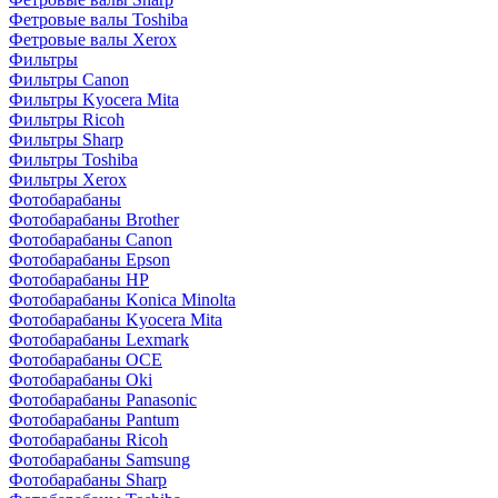
Фетровые валы Toshiba
Фетровые валы Xerox
Фильтры
Фильтры Canon
Фильтры Kyocera Mita
Фильтры Ricoh
Фильтры Sharp
Фильтры Toshiba
Фильтры Xerox
Фотобарабаны
Фотобарабаны Brother
Фотобарабаны Canon
Фотобарабаны Epson
Фотобарабаны HP
Фотобарабаны Konica Minolta
Фотобарабаны Kyocera Mita
Фотобарабаны Lexmark
Фотобарабаны OCE
Фотобарабаны Oki
Фотобарабаны Panasonic
Фотобарабаны Pantum
Фотобарабаны Ricoh
Фотобарабаны Samsung
Фотобарабаны Sharp