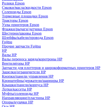
Ролики Epson
Смазки/масла/жидкости Epson
Соленоиды Epson
Тормозные площадки Epson
Тракторы Epson
Узлы принтеров Epson
Флажки/рычаги/датчики Epson
Шестерни/шкивы Epson
Шлейфы/кабели/провода Epson
Fujitsu
Прочие запчасти Fujitsu
HP
Валы HP
Валы переноса заряда/коротроны HP
Вентиляторы HP
Запчасти для плоттеров и широкоформатных принтеров HP
Защелки/ограничители HP
Кнопки/панели управления HP
Кронштейны/держатели/шарниры HP
Крышки/панели/корпуса HP
Лотки/кассеты HP
Муфты/соленоиды HP
Направляющие/пластины HP
Опоры/кулачки HP
Оси HP