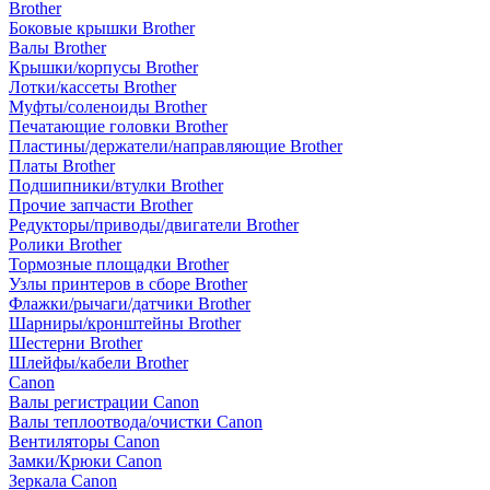
Brother
Боковые крышки Brother
Валы Brother
Крышки/корпусы Brother
Лотки/кассеты Brother
Муфты/соленоиды Brother
Печатающие головки Brother
Пластины/держатели/направляющие Brother
Платы Brother
Подшипники/втулки Brother
Прочие запчасти Brother
Редукторы/приводы/двигатели Brother
Ролики Brother
Тормозные площадки Brother
Узлы принтеров в сборе Brother
Флажки/рычаги/датчики Brother
Шарниры/кронштейны Brother
Шестерни Brother
Шлейфы/кабели Brother
Canon
Валы регистрации Canon
Валы теплоотвода/очистки Canon
Вентиляторы Canon
Замки/Крюки Canon
Зеркала Canon