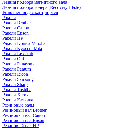
Лезвия подбора магнитного вала
Лезвия подбора тонера (Recovery Blade)
Уплотнения для картриджей
Ракели
Ракели Brother
Ракели Canon
Ракели Epson
Ракели HP
Ракели Konica Minolta
Ракели Kyocera Mita
Ракели Lexmark
Ракели Oki
Ракели Panasonic
Ракели Pantum
Ракели Ricoh
Ракели Samsung
Ракели Sharp
Ракели Toshiba
Ракели Xerox
Ракели Катюша
Резиновые валы
Резиновый вал Brother
Резиновый вал Canon
Резиновый вал Epson
Резиновый вал HP