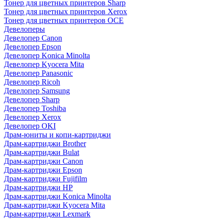
Тонер для цветных принтеров Sharp
Тонер для цветных принтеров Xerox
Тонер для цветных принтеров OCE
Девелоперы
Девелопер Canon
Девелопер Epson
Девелопер Konica Minolta
Девелопер Kyocera Mita
Девелопер Panasonic
Девелопер Ricoh
Девелопер Samsung
Девелопер Sharp
Девелопер Toshiba
Девелопер Xerox
Девелопер OKI
Драм-юниты и копи-картриджи
Драм-картриджи Brother
Драм-картриджи Bulat
Драм-картриджи Canon
Драм-картриджи Epson
Драм-картриджи Fujifilm
Драм-картриджи HP
Драм-картриджи Konica Minolta
Драм-картриджи Kyocera Mita
Драм-картриджи Lexmark