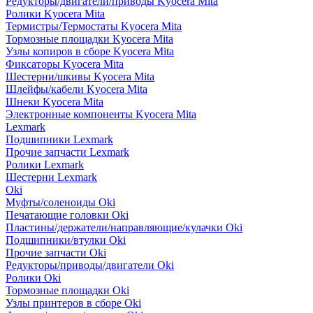
Редукторы/двигатели/приводы Kyocera Mita
Ролики Kyocera Mita
Термистры/Термостаты Kyocera Mita
Тормозные площадки Kyocera Mita
Узлы копиров в сборе Kyocera Mita
Фиксаторы Kyocera Mita
Шестерни/шкивы Kyocera Mita
Шлейфы/кабели Kyocera Mita
Шнеки Kyocera Mita
Электронные компоненты Kyocera Mita
Lexmark
Подшипники Lexmark
Прочие запчасти Lexmark
Ролики Lexmark
Шестерни Lexmark
Oki
Муфты/соленоиды Oki
Печатающие головки Oki
Пластины/держатели/направляющие/кулачки Oki
Подшипники/втулки Oki
Прочие запчасти Oki
Редукторы/приводы/двигатели Oki
Ролики Oki
Тормозные площадки Oki
Узлы принтеров в сборе Oki