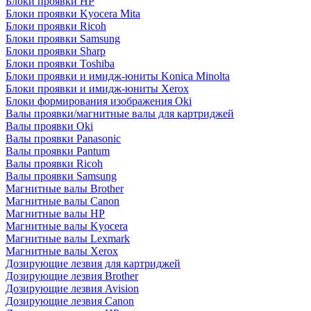
Блоки проявки HP
Блоки проявки Kyocera Mita
Блоки проявки Ricoh
Блоки проявки Samsung
Блоки проявки Sharp
Блоки проявки Toshiba
Блоки проявки и имидж-юниты Konica Minolta
Блоки проявки и имидж-юниты Xerox
Блоки формирования изображения Oki
Валы проявки/магнитные валы для картриджей
Валы проявки Oki
Валы проявки Panasonic
Валы проявки Pantum
Валы проявки Ricoh
Валы проявки Samsung
Магнитные валы Brother
Магнитные валы Canon
Магнитные валы HP
Магнитные валы Kyocera
Магнитные валы Lexmark
Магнитные валы Xerox
Дозирующие лезвия для картриджей
Дозирующие лезвия Brother
Дозирующие лезвия Avision
Дозирующие лезвия Canon