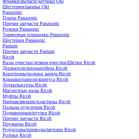
Флажки/рычаги/датчики Oki
Шестерни/шкивы Oki
Panasonic
Платы Panasonic
Прочие запчасти Panasonic
Ролики Panasonic
Тормозные площадки Panasonic
Шестерни Panasonic
Pantum
Прочие запчасти Pantum
Ricoh
Валы очистки/лезвия очистки/Щетки Ricoh
Держатели/кронштейны Ricoh
Коротроны/ролики заряда Ricoh
Крышки/панели/корпуса Ricoh
Лотки/кассеты Ricoh
Магнитные валы Ricoh
Муфты Ricoh
Направляющие/пластины Ricoh
Пальцы отделения Ricoh
Подшипники/втулки Ricoh
Прочие запчасти Ricoh
Пружины Ricoh
Редукторы/приводы/моторы Ricoh
Ролики Ricoh