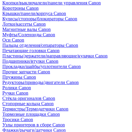
Кнопки/выключалели/панели управления Canon
Коротроны Canon
Крышки/панели/корпуса Canon
Кулисы/стопоры/блокираторы Canon
Лотки/кассеты Canon
Магнитные валы Canon
Муфты/Соленоиды Canon
Оси Canon
Пальцы отделения/сепараторы Canon
Печатающие головки Canon
Пластины/держатели/направляющие/кулачки Canon
Подшипники/втулки Canon
Прокладки/шайбы/уплотнители Canon
Прочие запчасти Canon
Пружины Canon
Редукторы/приводы/двигатели Canon
Ролики Canon
Ручки Canon
Стёкла оригиналов Canon
Стопорные кольца Canon
Термистры/Термодатчики Canon
Тормозные площадки Canon
Тросики Canon
Узлы принтеров в сборе Canon
Флажки/рычаги/датчики Canon