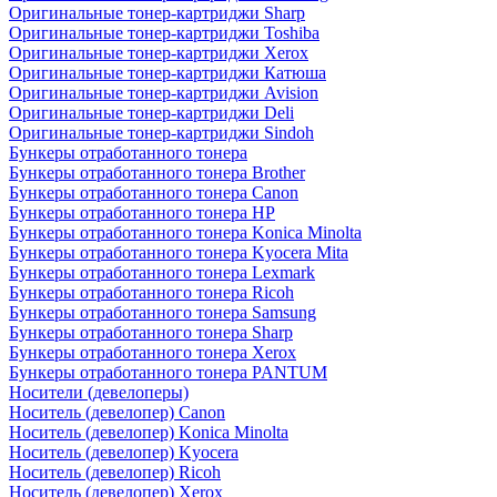
Оригинальные тонер-картриджи Sharp
Оригинальные тонер-картриджи Toshiba
Оригинальные тонер-картриджи Xerox
Оригинальные тонер-картриджи Катюша
Оригинальные тонер-картриджи Avision
Оригинальные тонер-картриджи Deli
Оригинальные тонер-картриджи Sindoh
Бункеры отработанного тонера
Бункеры отработанного тонера Brother
Бункеры отработанного тонера Canon
Бункеры отработанного тонера HP
Бункеры отработанного тонера Konica Minolta
Бункеры отработанного тонера Kyocera Mita
Бункеры отработанного тонера Lexmark
Бункеры отработанного тонера Ricoh
Бункеры отработанного тонера Samsung
Бункеры отработанного тонера Sharp
Бункеры отработанного тонера Xerox
Бункеры отработанного тонера PANTUM
Носители (девелоперы)
Носитель (девелопер) Canon
Носитель (девелопер) Konica Minolta
Носитель (девелопер) Kyocera
Носитель (девелопер) Ricoh
Носитель (девелопер) Xerox