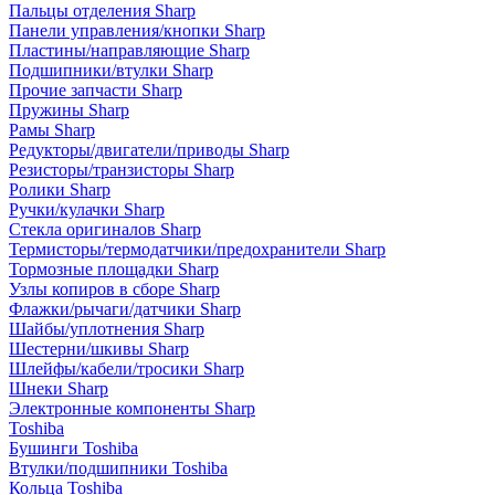
Пальцы отделения Sharp
Панели управления/кнопки Sharp
Пластины/направляющие Sharp
Подшипники/втулки Sharp
Прочие запчасти Sharp
Пружины Sharp
Рамы Sharp
Редукторы/двигатели/приводы Sharp
Резисторы/транзисторы Sharp
Ролики Sharp
Ручки/кулачки Sharp
Стекла оригиналов Sharp
Термисторы/термодатчики/предохранители Sharp
Тормозные площадки Sharp
Узлы копиров в сборе Sharp
Флажки/рычаги/датчики Sharp
Шайбы/уплотнения Sharp
Шестерни/шкивы Sharp
Шлейфы/кабели/тросики Sharp
Шнеки Sharp
Электронные компоненты Sharp
Toshiba
Бушинги Toshiba
Втулки/подшипники Toshiba
Кольца Toshiba