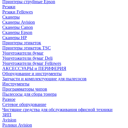
Принтеры струйные Epson
Резаки
Резаки Fellowes
Сканеры
Сканеры Avision
Сканеры Canon
Сканеры Epson
Сканеры HP
Принтеры этикеток
Принтеры этикеток TSC
Уничтожители бумаг
Уничтожители бумаг Deli
Уничтожители бумаг Fellowes
АКСЕССУАРЫ и ПЕРИФЕРИЯ
Оборудование и инструменты
Запчасти и комплектующие для пылесосов
Инструменты
Программаторы чипов
Пылесосы для сбора тонера
Разное
Сетевое оборудование
Чистящие средства для обслуживания офисной техники
ЗИП
Avision
Ролики Avision