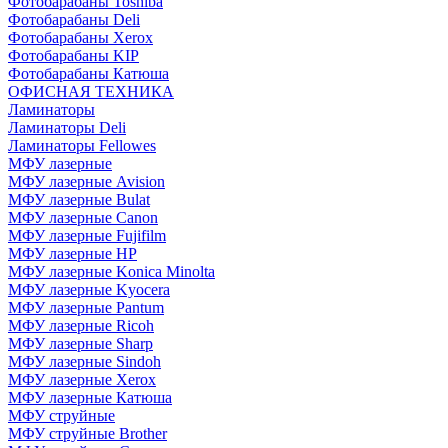
Фотобарабаны Toshiba
Фотобарабаны Deli
Фотобарабаны Xerox
Фотобарабаны KIP
Фотобарабаны Катюша
ОФИСНАЯ ТЕХНИКА
Ламинаторы
Ламинаторы Deli
Ламинаторы Fellowes
МФУ лазерные
МФУ лазерные Avision
МФУ лазерные Bulat
МФУ лазерные Canon
МФУ лазерные Fujifilm
МФУ лазерные HP
МФУ лазерные Konica Minolta
МФУ лазерные Kyocera
МФУ лазерные Pantum
МФУ лазерные Ricoh
МФУ лазерные Sharp
МФУ лазерные Sindoh
МФУ лазерные Xerox
МФУ лазерные Катюша
МФУ струйные
МФУ струйные Brother