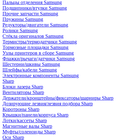
Пальцы отделения Samsung
Подшипники/втулки Samsung
Прочие запчасти Samsung
Пружины Samsung
Редукторы/двигатели Samsung
Ролики Samsung
Стёкла оригиналов Samsung
Термистры/термодатчики Samsung
Тормозные площадки Samsung
Узлы принтеров в сборе Samsung
Флажки/рычаги/датчики Samsung
Шестерни/шкивы Samsung
Шлейфы/кабели Samsung
Электронные компоненты Samsung
Sharp
Блоки лазера Sharp
Вентиляторы Sharp
Держатели/кронштейны/фиксаторы/шарниры Sharp
Дозирующие лезвия/лезвия подбора Sharp
Коротроны Sharp
Крышки/панели/корпуса Sharp
Лотки/кассеты Sharp
Магнитные валы Sharp
Муфты/соленоиды Sharp
Оси Sharp