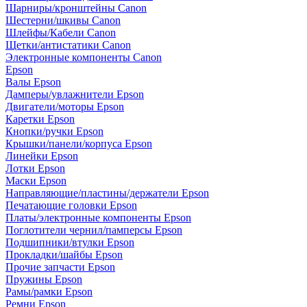
Шарниры/кронштейны Canon
Шестерни/шкивы Canon
Шлейфы/Кабели Canon
Щетки/антистатики Canon
Электронные компоненты Canon
Epson
Валы Epson
Дамперы/увлажнители Epson
Двигатели/моторы Epson
Каретки Epson
Кнопки/ручки Epson
Крышки/панели/корпуса Epson
Линейки Epson
Лотки Epson
Маски Epson
Направляющие/пластины/держатели Epson
Печатающие головки Epson
Платы/электронные компоненты Epson
Поглотители чернил/памперсы Epson
Подшипники/втулки Epson
Прокладки/шайбы Epson
Прочие запчасти Epson
Пружины Epson
Рамы/рамки Epson
Ремни Epson