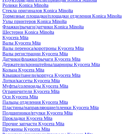
Ролики Konica Minolta
Стекла оригиналов Konica Minolta
Тормозные площадки/площадки отделения Konica Minolta
Узлы принтеров Konica Minolta
Флажки/рычаги/датчики Konica Minolta
Шестерни Konica Minolta
Kyocera Mita
Валы Kyocera Mita
Валы переноса/коротроны Kyocera Mita
Валы регистрации Kyocera Mita
Датчики/флажки/рычаги Kyocera Mita
Держатели/кронштейны/шарниры Kyocera Mita
Кольца Kyocera Mita
Крышки/панели/корпуса Kyocera Mita
Лотки/кассеты Kyocera Mita
Муфты/соленоиды Kyocera Mita
Ограничители Kyocera Mita
Оси Kyocera Mita
Пальцы отделения Kyocera Mita
Пластины/направляющие/пленки Kyocera Mita
Подшипники/втулки Kyocera Mita
Прокладки Kyocera Mita
Прочие запчасти Kyocera Mita
Пружины Kyocera Mita