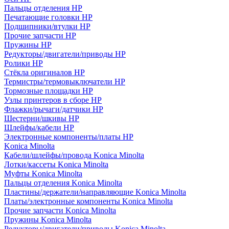
Пальцы отделения HP
Печатающие головки HP
Подшипники/втулки HP
Прочие запчасти HP
Пружины HP
Редукторы/двигатели/приводы HP
Ролики HP
Стёкла оригиналов HP
Термистры/термовыключатели HP
Тормозные площадки HP
Узлы принтеров в сборе HP
Флажки/рычаги/датчики HP
Шестерни/шкивы HP
Шлейфы/кабели HP
Электронные компоненты/платы HP
Konica Minolta
Кабели/шлейфы/провода Konica Minolta
Лотки/кассеты Konica Minolta
Муфты Konica Minolta
Пальцы отделения Konica Minolta
Пластины/держатели/направляющие Konica Minolta
Платы/электронные компоненты Konica Minolta
Прочие запчасти Konica Minolta
Пружины Konica Minolta
Редукторы/двигатели/приводы Konica Minolta