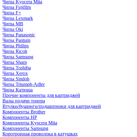
Чипы Kyocera Mita
Чипы Fujifilm
Чипы F+
Чипы Lexmark
Чипы MB
Чипы Oki
Чипы Panasonic
Чипы Pantum
Чипы Philips
Чипы Ricoh
Чипы Samsung
Чипы Sharp
Чипы Toshiba
Чипы Xerox
Чипы Sindoh
Чипы Triumph-Adler
Чипы Катюша
Прочие компоненты для картриджей
Валы подачи тонера
Втулки/бушинги/подшипники для картриджей
Компоненты Brother
Компоненты HP
Компоненты Kyocera Mita
Компоненты Samsung
Коротронная проволока в катушках