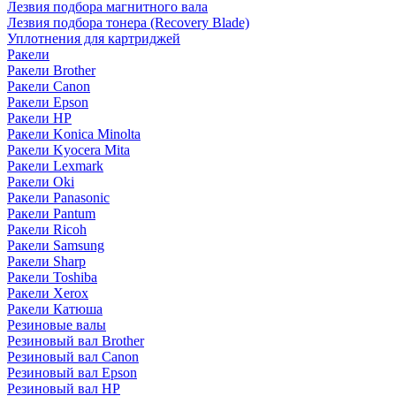
Лезвия подбора магнитного вала
Лезвия подбора тонера (Recovery Blade)
Уплотнения для картриджей
Ракели
Ракели Brother
Ракели Canon
Ракели Epson
Ракели HP
Ракели Konica Minolta
Ракели Kyocera Mita
Ракели Lexmark
Ракели Oki
Ракели Panasonic
Ракели Pantum
Ракели Ricoh
Ракели Samsung
Ракели Sharp
Ракели Toshiba
Ракели Xerox
Ракели Катюша
Резиновые валы
Резиновый вал Brother
Резиновый вал Canon
Резиновый вал Epson
Резиновый вал HP