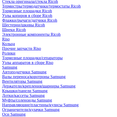
Стекла оригинала/стекла Ricoh
Термистры/термодатчики/термостаты Ricoh
Тормозные площадки Ricoh
Узлы копиров в сборе Ricoh
Флажки/рычаги/датчики Ricoh
Шестерни/шкивы Ricoh
Шнеки Ricoh
Электронные компоненты Ricoh
Riso
Кольца
Прочие запчасти Riso
Ролики
Тормозные площадки/сепараторы
Узлы аппаратов в сборе Riso
Samsung
Автоподатчики Samsung
Валы переноса/коротроны Samsung
Вентиляторы Samsung
Держатели/крепления/шарниры Samsung
Крышки/панели Samsung
Лотки/кассеты Samsung
Муфты/соленоиды Samsung
Направляющие/пластины/кулисы Samsung
Ограничители/кулачки Samsung
Оси Samsung