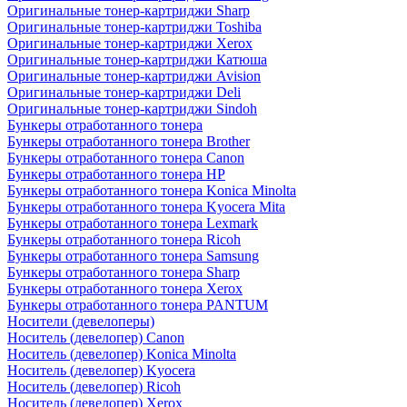
Оригинальные тонер-картриджи Sharp
Оригинальные тонер-картриджи Toshiba
Оригинальные тонер-картриджи Xerox
Оригинальные тонер-картриджи Катюша
Оригинальные тонер-картриджи Avision
Оригинальные тонер-картриджи Deli
Оригинальные тонер-картриджи Sindoh
Бункеры отработанного тонера
Бункеры отработанного тонера Brother
Бункеры отработанного тонера Canon
Бункеры отработанного тонера HP
Бункеры отработанного тонера Konica Minolta
Бункеры отработанного тонера Kyocera Mita
Бункеры отработанного тонера Lexmark
Бункеры отработанного тонера Ricoh
Бункеры отработанного тонера Samsung
Бункеры отработанного тонера Sharp
Бункеры отработанного тонера Xerox
Бункеры отработанного тонера PANTUM
Носители (девелоперы)
Носитель (девелопер) Canon
Носитель (девелопер) Konica Minolta
Носитель (девелопер) Kyocera
Носитель (девелопер) Ricoh
Носитель (девелопер) Xerox