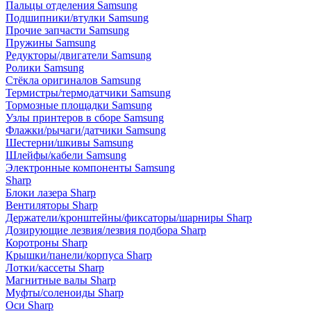
Пальцы отделения Samsung
Подшипники/втулки Samsung
Прочие запчасти Samsung
Пружины Samsung
Редукторы/двигатели Samsung
Ролики Samsung
Стёкла оригиналов Samsung
Термистры/термодатчики Samsung
Тормозные площадки Samsung
Узлы принтеров в сборе Samsung
Флажки/рычаги/датчики Samsung
Шестерни/шкивы Samsung
Шлейфы/кабели Samsung
Электронные компоненты Samsung
Sharp
Блоки лазера Sharp
Вентиляторы Sharp
Держатели/кронштейны/фиксаторы/шарниры Sharp
Дозирующие лезвия/лезвия подбора Sharp
Коротроны Sharp
Крышки/панели/корпуса Sharp
Лотки/кассеты Sharp
Магнитные валы Sharp
Муфты/соленоиды Sharp
Оси Sharp