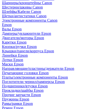
Шарниры/кронштейны Canon
Шестерни/шкивы Canon
Шлейфы/Кабели Canon
Щетки/антистатики Canon
Электронные компоненты Canon
Epson
Валы Epson
Дамперы/увлажнители Epson
Двигатели/моторы Epson
Каретки Epson
Кнопки/ручки Epson
Крышки/панели/корпуса Epson
Линейки Epson
Лотки Epson
Маски Epson
Направляющие/пластины/держатели Epson
Печатающие головки Epson
Платы/электронные компоненты Epson
Поглотители чернил/памперсы Epson
Подшипники/втулки Epson
Прокладки/шайбы Epson
Прочие запчасти Epson
Пружины Epson
Рамы/рамки Epson
Ремни Epson