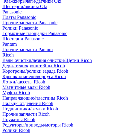
Флажки/рычаги/датчики Oki
Шестерни/шкивы Oki
Panasonic
Платы Panasonic
Прочие запчасти Panasonic
Ролики Panasonic
Тормозные площадки Panasonic
Шестерни Panasonic
Pantum
Прочие запчасти Pantum
Ricoh
Валы очистки/лезвия очистки/Щетки Ricoh
Держатели/кронштейны Ricoh
Коротроны/ролики заряда Ricoh
Крышки/панели/корпуса Ricoh
Лотки/кассеты Ricoh
Магнитные валы Ricoh
Муфты Ricoh
Направляющие/пластины Ricoh
Пальцы отделения Ricoh
Подшипники/втулки Ricoh
Прочие запчасти Ricoh
Пружины Ricoh
Редукторы/приводы/моторы Ricoh
Ролики Ricoh