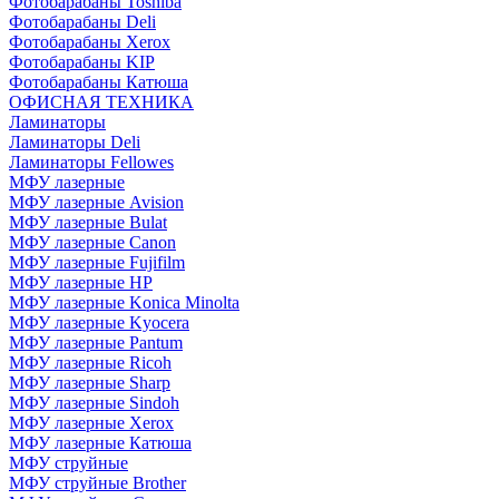
Фотобарабаны Toshiba
Фотобарабаны Deli
Фотобарабаны Xerox
Фотобарабаны KIP
Фотобарабаны Катюша
ОФИСНАЯ ТЕХНИКА
Ламинаторы
Ламинаторы Deli
Ламинаторы Fellowes
МФУ лазерные
МФУ лазерные Avision
МФУ лазерные Bulat
МФУ лазерные Canon
МФУ лазерные Fujifilm
МФУ лазерные HP
МФУ лазерные Konica Minolta
МФУ лазерные Kyocera
МФУ лазерные Pantum
МФУ лазерные Ricoh
МФУ лазерные Sharp
МФУ лазерные Sindoh
МФУ лазерные Xerox
МФУ лазерные Катюша
МФУ струйные
МФУ струйные Brother