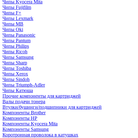
Чипы Kyocera Mita
Чипы Fujifilm
Чипы F+
Чипы Lexmark
Чипы MB
Чипы Oki
Чипы Panasonic
Чипы Pantum
Чипы Philips
Чипы Ricoh
Чипы Samsung
Чипы Sharp
Чипы Toshiba
Чипы Xerox
Чипы Sindoh
Чипы Triumph-Adler
Чипы Катюша
Прочие компоненты для картриджей
Валы подачи тонера
Втулки/бушинги/подшипники для картриджей
Компоненты Brother
Компоненты HP
Компоненты Kyocera Mita
Компоненты Samsung
Коротронная проволока в катушках