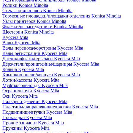
Ролики Konica Minolta
Стекла оригиналов Konica Minolta
Тормозные площадки/площадки отделения Konica Minolta
Узлы принтеров Konica Minolta
Флажки/рычаги/датчики Konica Minolta
Шестерни Konica Minolta
Kyocera Mita
Валы Kyocera Mita
Валы переноса/коротроны Kyocera Mita
Валы регистрации Kyocera Mita
Датчики/флажки/рычаги Kyocera Mita
Держатели/кронштейны/шарниры Kyocera Mita
Кольца Kyocera Mita
Крышки/панели/корпуса Kyocera Mita
Лотки/кассеты Kyocera Mita
Муфты/соленоиды Kyocera Mita
Ограничители Kyocera Mita
Оси Kyocera Mita
Пальцы отделения Kyocera Mita
Пластины/направляющие/пленки Kyocera Mita
Подшипники/втулки Kyocera Mita
Прокладки Kyocera Mita
Прочие запчасти Kyocera Mita
Пружины Kyocera Mita