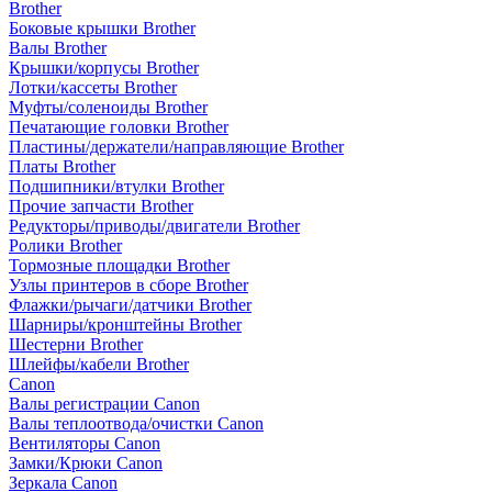
Brother
Боковые крышки Brother
Валы Brother
Крышки/корпусы Brother
Лотки/кассеты Brother
Муфты/соленоиды Brother
Печатающие головки Brother
Пластины/держатели/направляющие Brother
Платы Brother
Подшипники/втулки Brother
Прочие запчасти Brother
Редукторы/приводы/двигатели Brother
Ролики Brother
Тормозные площадки Brother
Узлы принтеров в сборе Brother
Флажки/рычаги/датчики Brother
Шарниры/кронштейны Brother
Шестерни Brother
Шлейфы/кабели Brother
Canon
Валы регистрации Canon
Валы теплоотвода/очистки Canon
Вентиляторы Canon
Замки/Крюки Canon
Зеркала Canon