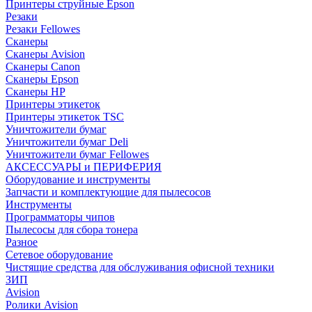
Принтеры струйные Epson
Резаки
Резаки Fellowes
Сканеры
Сканеры Avision
Сканеры Canon
Сканеры Epson
Сканеры HP
Принтеры этикеток
Принтеры этикеток TSC
Уничтожители бумаг
Уничтожители бумаг Deli
Уничтожители бумаг Fellowes
АКСЕССУАРЫ и ПЕРИФЕРИЯ
Оборудование и инструменты
Запчасти и комплектующие для пылесосов
Инструменты
Программаторы чипов
Пылесосы для сбора тонера
Разное
Сетевое оборудование
Чистящие средства для обслуживания офисной техники
ЗИП
Avision
Ролики Avision