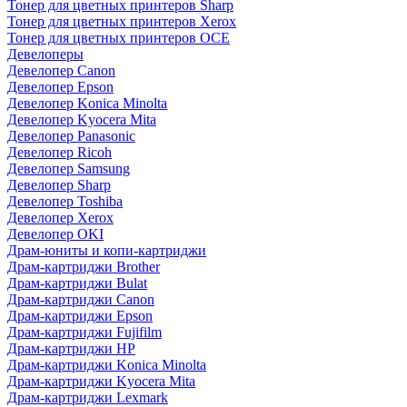
Тонер для цветных принтеров Sharp
Тонер для цветных принтеров Xerox
Тонер для цветных принтеров OCE
Девелоперы
Девелопер Canon
Девелопер Epson
Девелопер Konica Minolta
Девелопер Kyocera Mita
Девелопер Panasonic
Девелопер Ricoh
Девелопер Samsung
Девелопер Sharp
Девелопер Toshiba
Девелопер Xerox
Девелопер OKI
Драм-юниты и копи-картриджи
Драм-картриджи Brother
Драм-картриджи Bulat
Драм-картриджи Canon
Драм-картриджи Epson
Драм-картриджи Fujifilm
Драм-картриджи HP
Драм-картриджи Konica Minolta
Драм-картриджи Kyocera Mita
Драм-картриджи Lexmark