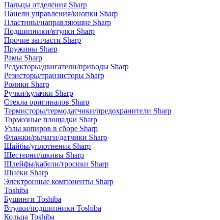
Пальцы отделения Sharp
Панели управления/кнопки Sharp
Пластины/направляющие Sharp
Подшипники/втулки Sharp
Прочие запчасти Sharp
Пружины Sharp
Рамы Sharp
Редукторы/двигатели/приводы Sharp
Резисторы/транзисторы Sharp
Ролики Sharp
Ручки/кулачки Sharp
Стекла оригиналов Sharp
Термисторы/термодатчики/предохранители Sharp
Тормозные площадки Sharp
Узлы копиров в сборе Sharp
Флажки/рычаги/датчики Sharp
Шайбы/уплотнения Sharp
Шестерни/шкивы Sharp
Шлейфы/кабели/тросики Sharp
Шнеки Sharp
Электронные компоненты Sharp
Toshiba
Бушинги Toshiba
Втулки/подшипники Toshiba
Кольца Toshiba