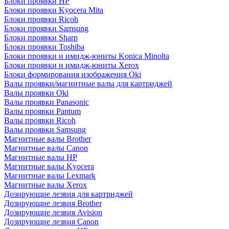
Блоки проявки HP
Блоки проявки Kyocera Mita
Блоки проявки Ricoh
Блоки проявки Samsung
Блоки проявки Sharp
Блоки проявки Toshiba
Блоки проявки и имидж-юниты Konica Minolta
Блоки проявки и имидж-юниты Xerox
Блоки формирования изображения Oki
Валы проявки/магнитные валы для картриджей
Валы проявки Oki
Валы проявки Panasonic
Валы проявки Pantum
Валы проявки Ricoh
Валы проявки Samsung
Магнитные валы Brother
Магнитные валы Canon
Магнитные валы HP
Магнитные валы Kyocera
Магнитные валы Lexmark
Магнитные валы Xerox
Дозирующие лезвия для картриджей
Дозирующие лезвия Brother
Дозирующие лезвия Avision
Дозирующие лезвия Canon