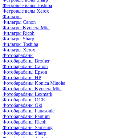
Фетровые валы Toshiba
Фетровые валы Xerox
Фильтры
Фильтры Canon
Фильтры Kyocera Mita
Фильтры Ricoh
Фильтры Sharp
Фильтры Toshiba
Фильтры Xerox
Фотобарабаны
Фотобарабаны Brother
Фотобарабаны Canon
Фотобарабаны Epson
Фотобарабаны HP
Фотобарабаны Konica Minolta
Фотобарабаны Kyocera Mita
Фотобарабаны Lexmark
Фотобарабаны OCE
Фотобарабаны Oki
Фотобарабаны Panasonic
Фотобарабаны Pantum
Фотобарабаны Ricoh
Фотобарабаны Samsung
Фотобарабаны Sharp