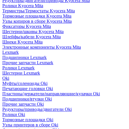
Редукторы/двигатели/приводы Kyocera Mita
Ролики Kyocera Mita
Термистры/Термостаты Kyocera Mita
Тормозные площадки Kyocera Mita
Узлы копиров в сборе Kyocera Mita
Фиксаторы Kyocera Mita
Шестерни/шкивы Kyocera Mita
Шлейфы/кабели Kyocera Mita
Шнеки Kyocera Mita
Электронные компоненты Kyocera Mita
Lexmark
Подшипники Lexmark
Прочие запчасти Lexmark
Ролики Lexmark
Шестерни Lexmark
Oki
Муфты/соленоиды Oki
Печатающие головки Oki
Пластины/держатели/направляющие/кулачки Oki
Подшипники/втулки Oki
Прочие запчасти Oki
Редукторы/приводы/двигатели Oki
Ролики Oki
Тормозные площадки Oki
Узлы принтеров в сборе Oki