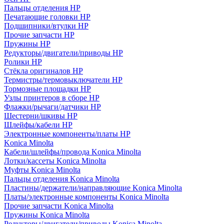
Пальцы отделения HP
Печатающие головки HP
Подшипники/втулки HP
Прочие запчасти HP
Пружины HP
Редукторы/двигатели/приводы HP
Ролики HP
Стёкла оригиналов HP
Термистры/термовыключатели HP
Тормозные площадки HP
Узлы принтеров в сборе HP
Флажки/рычаги/датчики HP
Шестерни/шкивы HP
Шлейфы/кабели HP
Электронные компоненты/платы HP
Konica Minolta
Кабели/шлейфы/провода Konica Minolta
Лотки/кассеты Konica Minolta
Муфты Konica Minolta
Пальцы отделения Konica Minolta
Пластины/держатели/направляющие Konica Minolta
Платы/электронные компоненты Konica Minolta
Прочие запчасти Konica Minolta
Пружины Konica Minolta
Редукторы/двигатели/приводы Konica Minolta