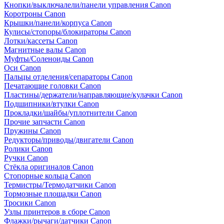
Кнопки/выключалели/панели управления Canon
Коротроны Canon
Крышки/панели/корпуса Canon
Кулисы/стопоры/блокираторы Canon
Лотки/кассеты Canon
Магнитные валы Canon
Муфты/Соленоиды Canon
Оси Canon
Пальцы отделения/сепараторы Canon
Печатающие головки Canon
Пластины/держатели/направляющие/кулачки Canon
Подшипники/втулки Canon
Прокладки/шайбы/уплотнители Canon
Прочие запчасти Canon
Пружины Canon
Редукторы/приводы/двигатели Canon
Ролики Canon
Ручки Canon
Стёкла оригиналов Canon
Стопорные кольца Canon
Термистры/Термодатчики Canon
Тормозные площадки Canon
Тросики Canon
Узлы принтеров в сборе Canon
Флажки/рычаги/датчики Canon