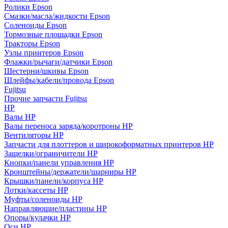
Ролики Epson
Смазки/масла/жидкости Epson
Соленоиды Epson
Тормозные площадки Epson
Тракторы Epson
Узлы принтеров Epson
Флажки/рычаги/датчики Epson
Шестерни/шкивы Epson
Шлейфы/кабели/провода Epson
Fujitsu
Прочие запчасти Fujitsu
HP
Валы HP
Валы переноса заряда/коротроны HP
Вентиляторы HP
Запчасти для плоттеров и широкоформатных принтеров HP
Защелки/ограничители HP
Кнопки/панели управления HP
Кронштейны/держатели/шарниры HP
Крышки/панели/корпуса HP
Лотки/кассеты HP
Муфты/соленоиды HP
Направляющие/пластины HP
Опоры/кулачки HP
Оси HP