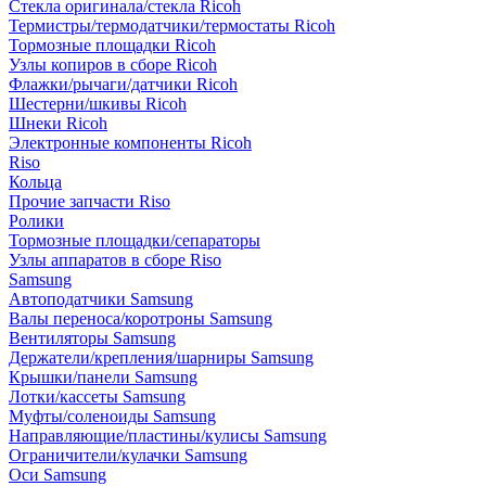
Стекла оригинала/стекла Ricoh
Термистры/термодатчики/термостаты Ricoh
Тормозные площадки Ricoh
Узлы копиров в сборе Ricoh
Флажки/рычаги/датчики Ricoh
Шестерни/шкивы Ricoh
Шнеки Ricoh
Электронные компоненты Ricoh
Riso
Кольца
Прочие запчасти Riso
Ролики
Тормозные площадки/сепараторы
Узлы аппаратов в сборе Riso
Samsung
Автоподатчики Samsung
Валы переноса/коротроны Samsung
Вентиляторы Samsung
Держатели/крепления/шарниры Samsung
Крышки/панели Samsung
Лотки/кассеты Samsung
Муфты/соленоиды Samsung
Направляющие/пластины/кулисы Samsung
Ограничители/кулачки Samsung
Оси Samsung