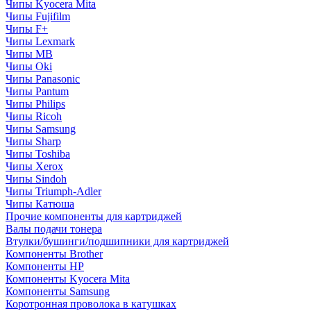
Чипы Kyocera Mita
Чипы Fujifilm
Чипы F+
Чипы Lexmark
Чипы MB
Чипы Oki
Чипы Panasonic
Чипы Pantum
Чипы Philips
Чипы Ricoh
Чипы Samsung
Чипы Sharp
Чипы Toshiba
Чипы Xerox
Чипы Sindoh
Чипы Triumph-Adler
Чипы Катюша
Прочие компоненты для картриджей
Валы подачи тонера
Втулки/бушинги/подшипники для картриджей
Компоненты Brother
Компоненты HP
Компоненты Kyocera Mita
Компоненты Samsung
Коротронная проволока в катушках