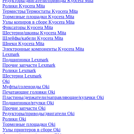
Редукторы/двигатели/приводы Kyocera Mita
Ролики Kyocera Mita
Термистры/Термостаты Kyocera Mita
Тормозные площадки Kyocera Mita
Узлы копиров в сборе Kyocera Mita
Фиксаторы Kyocera Mita
Шестерни/шкивы Kyocera Mita
Шлейфы/кабели Kyocera Mita
Шнеки Kyocera Mita
Электронные компоненты Kyocera Mita
Lexmark
Подшипники Lexmark
Прочие запчасти Lexmark
Ролики Lexmark
Шестерни Lexmark
Oki
Муфты/соленоиды Oki
Печатающие головки Oki
Пластины/держатели/направляющие/кулачки Oki
Подшипники/втулки Oki
Прочие запчасти Oki
Редукторы/приводы/двигатели Oki
Ролики Oki
Тормозные площадки Oki
Узлы принтеров в сборе Oki