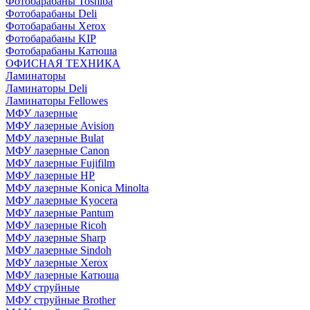
Фотобарабаны Toshiba
Фотобарабаны Deli
Фотобарабаны Xerox
Фотобарабаны KIP
Фотобарабаны Катюша
ОФИСНАЯ ТЕХНИКА
Ламинаторы
Ламинаторы Deli
Ламинаторы Fellowes
МФУ лазерные
МФУ лазерные Avision
МФУ лазерные Bulat
МФУ лазерные Canon
МФУ лазерные Fujifilm
МФУ лазерные HP
МФУ лазерные Konica Minolta
МФУ лазерные Kyocera
МФУ лазерные Pantum
МФУ лазерные Ricoh
МФУ лазерные Sharp
МФУ лазерные Sindoh
МФУ лазерные Xerox
МФУ лазерные Катюша
МФУ струйные
МФУ струйные Brother