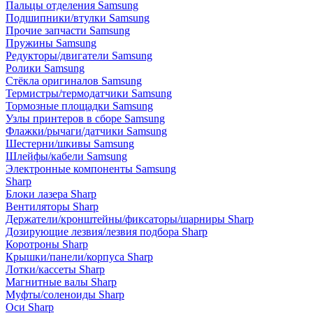
Пальцы отделения Samsung
Подшипники/втулки Samsung
Прочие запчасти Samsung
Пружины Samsung
Редукторы/двигатели Samsung
Ролики Samsung
Стёкла оригиналов Samsung
Термистры/термодатчики Samsung
Тормозные площадки Samsung
Узлы принтеров в сборе Samsung
Флажки/рычаги/датчики Samsung
Шестерни/шкивы Samsung
Шлейфы/кабели Samsung
Электронные компоненты Samsung
Sharp
Блоки лазера Sharp
Вентиляторы Sharp
Держатели/кронштейны/фиксаторы/шарниры Sharp
Дозирующие лезвия/лезвия подбора Sharp
Коротроны Sharp
Крышки/панели/корпуса Sharp
Лотки/кассеты Sharp
Магнитные валы Sharp
Муфты/соленоиды Sharp
Оси Sharp