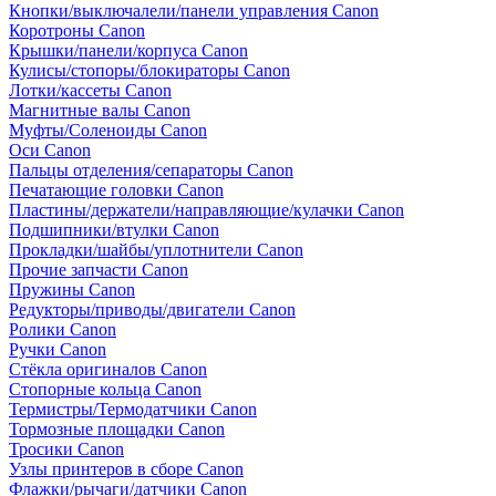
Кнопки/выключалели/панели управления Canon
Коротроны Canon
Крышки/панели/корпуса Canon
Кулисы/стопоры/блокираторы Canon
Лотки/кассеты Canon
Магнитные валы Canon
Муфты/Соленоиды Canon
Оси Canon
Пальцы отделения/сепараторы Canon
Печатающие головки Canon
Пластины/держатели/направляющие/кулачки Canon
Подшипники/втулки Canon
Прокладки/шайбы/уплотнители Canon
Прочие запчасти Canon
Пружины Canon
Редукторы/приводы/двигатели Canon
Ролики Canon
Ручки Canon
Стёкла оригиналов Canon
Стопорные кольца Canon
Термистры/Термодатчики Canon
Тормозные площадки Canon
Тросики Canon
Узлы принтеров в сборе Canon
Флажки/рычаги/датчики Canon