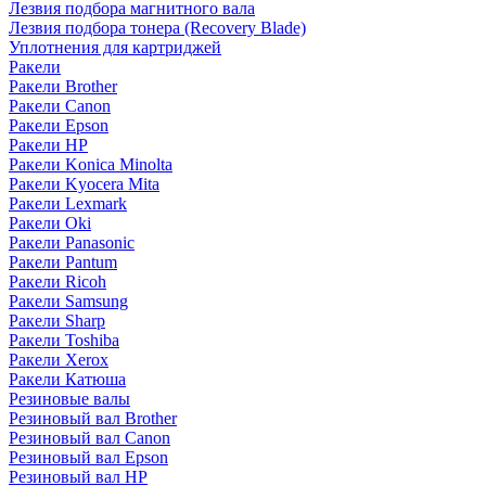
Лезвия подбора магнитного вала
Лезвия подбора тонера (Recovery Blade)
Уплотнения для картриджей
Ракели
Ракели Brother
Ракели Canon
Ракели Epson
Ракели HP
Ракели Konica Minolta
Ракели Kyocera Mita
Ракели Lexmark
Ракели Oki
Ракели Panasonic
Ракели Pantum
Ракели Ricoh
Ракели Samsung
Ракели Sharp
Ракели Toshiba
Ракели Xerox
Ракели Катюша
Резиновые валы
Резиновый вал Brother
Резиновый вал Canon
Резиновый вал Epson
Резиновый вал HP