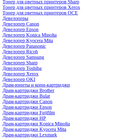
Тонер для цветных принтеров Sharp
Тонер для цветных принтеров Xerox
Тонер для цветных принтеров OCE
Девелоперы
Девелопер Canon
Девелопер Epson
Девелопер Konica Minolta
Девелопер Kyocera Mita
Девелопер Panasonic
Девелопер Ricoh
Девелопер Samsung
Девелопер Sharp
Девелопер Toshiba
Девелопер Xerox
Девелопер OKI
Драм-юниты и копи-картриджи
Драм-картриджи Brother
Драм-картриджи Bulat
Драм-картриджи Canon
Драм-картриджи Epson
Драм-картриджи Fujifilm
Драм-картриджи HP
Драм-картриджи Konica Minolta
Драм-картриджи Kyocera Mita
Драм-картриджи Lexmark