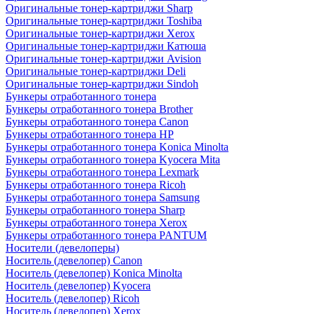
Оригинальные тонер-картриджи Sharp
Оригинальные тонер-картриджи Toshiba
Оригинальные тонер-картриджи Xerox
Оригинальные тонер-картриджи Катюша
Оригинальные тонер-картриджи Avision
Оригинальные тонер-картриджи Deli
Оригинальные тонер-картриджи Sindoh
Бункеры отработанного тонера
Бункеры отработанного тонера Brother
Бункеры отработанного тонера Canon
Бункеры отработанного тонера HP
Бункеры отработанного тонера Konica Minolta
Бункеры отработанного тонера Kyocera Mita
Бункеры отработанного тонера Lexmark
Бункеры отработанного тонера Ricoh
Бункеры отработанного тонера Samsung
Бункеры отработанного тонера Sharp
Бункеры отработанного тонера Xerox
Бункеры отработанного тонера PANTUM
Носители (девелоперы)
Носитель (девелопер) Canon
Носитель (девелопер) Konica Minolta
Носитель (девелопер) Kyocera
Носитель (девелопер) Ricoh
Носитель (девелопер) Xerox