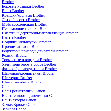
Brother
Боковые крышки Brother
Валы Brother
Крышки/корпусы Brother
Лотки/кассеты Brother
Муфты/соленоиды Brother
Печатающие головки Brother
Пластины/держатели/направляющие Brother
Платы Brother
Подшипники/втулки Brother
Прочие запчасти Brother
Редукторы/приводы/двигатели Brother
Ролики Brother
Тормозные площадки Brother
Узлы принтеров в сборе Brother
Флажки/рычаги/датчики Brother
Шарниры/кронштейны Brother
Шестерни Brother
Шлейфы/кабели Brother
Canon
Валы регистрации Canon
Валы теплоотвода/очистки Canon
Вентиляторы Canon
Замки/Крюки Canon
Зеркала Canon