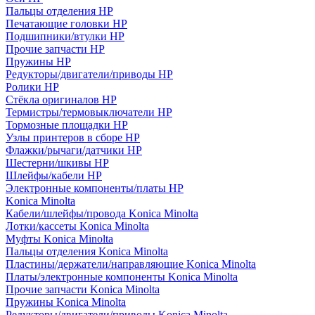
Пальцы отделения HP
Печатающие головки HP
Подшипники/втулки HP
Прочие запчасти HP
Пружины HP
Редукторы/двигатели/приводы HP
Ролики HP
Стёкла оригиналов HP
Термистры/термовыключатели HP
Тормозные площадки HP
Узлы принтеров в сборе HP
Флажки/рычаги/датчики HP
Шестерни/шкивы HP
Шлейфы/кабели HP
Электронные компоненты/платы HP
Konica Minolta
Кабели/шлейфы/провода Konica Minolta
Лотки/кассеты Konica Minolta
Муфты Konica Minolta
Пальцы отделения Konica Minolta
Пластины/держатели/направляющие Konica Minolta
Платы/электронные компоненты Konica Minolta
Прочие запчасти Konica Minolta
Пружины Konica Minolta
Редукторы/двигатели/приводы Konica Minolta