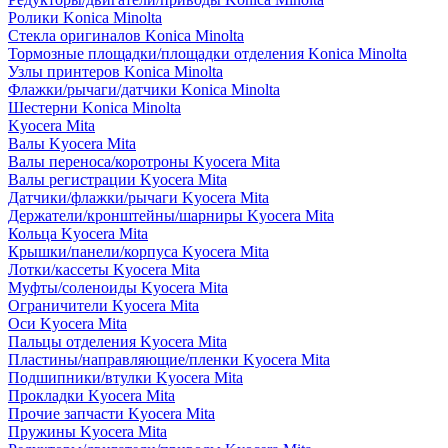
Ролики Konica Minolta
Стекла оригиналов Konica Minolta
Тормозные площадки/площадки отделения Konica Minolta
Узлы принтеров Konica Minolta
Флажки/рычаги/датчики Konica Minolta
Шестерни Konica Minolta
Kyocera Mita
Валы Kyocera Mita
Валы переноса/коротроны Kyocera Mita
Валы регистрации Kyocera Mita
Датчики/флажки/рычаги Kyocera Mita
Держатели/кронштейны/шарниры Kyocera Mita
Кольца Kyocera Mita
Крышки/панели/корпуса Kyocera Mita
Лотки/кассеты Kyocera Mita
Муфты/соленоиды Kyocera Mita
Ограничители Kyocera Mita
Оси Kyocera Mita
Пальцы отделения Kyocera Mita
Пластины/направляющие/пленки Kyocera Mita
Подшипники/втулки Kyocera Mita
Прокладки Kyocera Mita
Прочие запчасти Kyocera Mita
Пружины Kyocera Mita