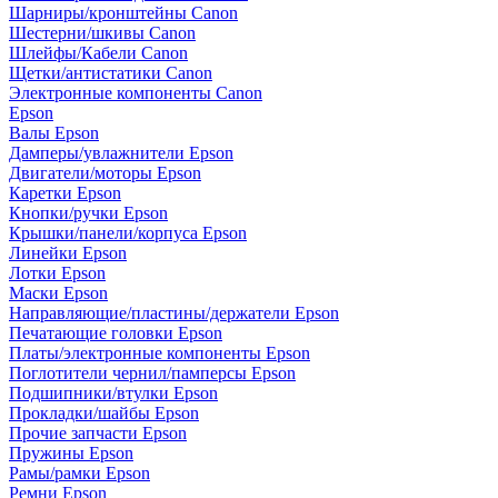
Шарниры/кронштейны Canon
Шестерни/шкивы Canon
Шлейфы/Кабели Canon
Щетки/антистатики Canon
Электронные компоненты Canon
Epson
Валы Epson
Дамперы/увлажнители Epson
Двигатели/моторы Epson
Каретки Epson
Кнопки/ручки Epson
Крышки/панели/корпуса Epson
Линейки Epson
Лотки Epson
Маски Epson
Направляющие/пластины/держатели Epson
Печатающие головки Epson
Платы/электронные компоненты Epson
Поглотители чернил/памперсы Epson
Подшипники/втулки Epson
Прокладки/шайбы Epson
Прочие запчасти Epson
Пружины Epson
Рамы/рамки Epson
Ремни Epson