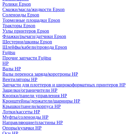
Ролики Epson
Смазки/масла/жидкости Epson
Соленоиды Epson
Тормозные площадки Epson
Тракторы Epson
Узлы принтеров Epson
Флажки/рычаги/датчики Epson
Шестерни/шкивы Epson
Шлейфы/кабели/провода Epson
Fujitsu
Прочие запчасти Fujitsu
HP
Валы HP
Валы переноса заряда/коротроны HP
Вентиляторы HP
Запчасти для плоттеров и широкоформатных принтеров HP
Защелки/ограничители HP
Кнопки/панели управления HP
Кронштейны/держатели/шарниры HP
Крышки/панели/корпуса HP
Лотки/кассеты HP
Муфты/соленоиды HP
Направляющие/пластины HP
Опоры/кулачки HP
Оси HP