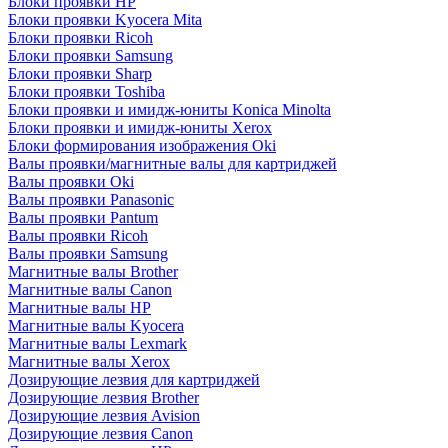
Блоки проявки HP
Блоки проявки Kyocera Mita
Блоки проявки Ricoh
Блоки проявки Samsung
Блоки проявки Sharp
Блоки проявки Toshiba
Блоки проявки и имидж-юниты Konica Minolta
Блоки проявки и имидж-юниты Xerox
Блоки формирования изображения Oki
Валы проявки/магнитные валы для картриджей
Валы проявки Oki
Валы проявки Panasonic
Валы проявки Pantum
Валы проявки Ricoh
Валы проявки Samsung
Магнитные валы Brother
Магнитные валы Canon
Магнитные валы HP
Магнитные валы Kyocera
Магнитные валы Lexmark
Магнитные валы Xerox
Дозирующие лезвия для картриджей
Дозирующие лезвия Brother
Дозирующие лезвия Avision
Дозирующие лезвия Canon