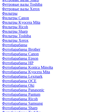
Фетровые валы Toshiba
Фетровые валы Xerox
Фильтры
Фильтры Canon
Фильтры Kyocera Mita
Фильтры Ricoh
Фильтры Sharp
Фильтры Toshiba
Фильтры Xerox
Фотобарабаны
Фотобарабаны Brother
Фотобарабаны Canon
Фотобарабаны Epson
Фотобарабаны HP
Фотобарабаны Konica Minolta
Фотобарабаны Kyocera Mita
Фотобарабаны Lexmark
Фотобарабаны OCE
Фотобарабаны Oki
Фотобарабаны Panasonic
Фотобарабаны Pantum
Фотобарабаны Ricoh
Фотобарабаны Samsung
Фотобарабаны Sharp