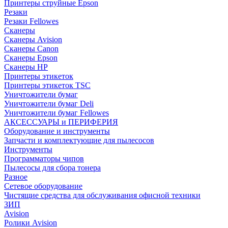
Принтеры струйные Epson
Резаки
Резаки Fellowes
Сканеры
Сканеры Avision
Сканеры Canon
Сканеры Epson
Сканеры HP
Принтеры этикеток
Принтеры этикеток TSC
Уничтожители бумаг
Уничтожители бумаг Deli
Уничтожители бумаг Fellowes
АКСЕССУАРЫ и ПЕРИФЕРИЯ
Оборудование и инструменты
Запчасти и комплектующие для пылесосов
Инструменты
Программаторы чипов
Пылесосы для сбора тонера
Разное
Сетевое оборудование
Чистящие средства для обслуживания офисной техники
ЗИП
Avision
Ролики Avision