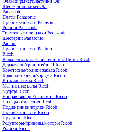
Флажки/рычаги/датчики Oki
Шестерни/шкивы Oki
Panasonic
Платы Panasonic
Прочие запчасти Panasonic
Ролики Panasonic
Тормозные площадки Panasonic
Шестерни Panasonic
Pantum
Прочие запчасти Pantum
Ricoh
Валы очистки/лезвия очистки/Щетки Ricoh
Держатели/кронштейны Ricoh
Коротроны/ролики заряда Ricoh
Крышки/панели/корпуса Ricoh
Лотки/кассеты Ricoh
Магнитные валы Ricoh
Муфты Ricoh
Направляющие/пластины Ricoh
Пальцы отделения Ricoh
Подшипники/втулки Ricoh
Прочие запчасти Ricoh
Пружины Ricoh
Редукторы/приводы/моторы Ricoh
Ролики Ricoh