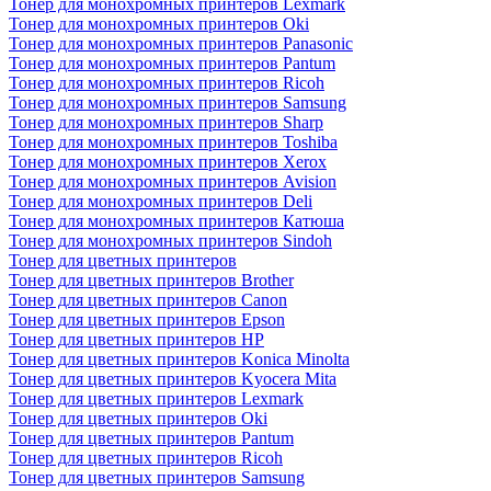
Тонер для монохромных принтеров Lexmark
Тонер для монохромных принтеров Oki
Тонер для монохромных принтеров Panasonic
Тонер для монохромных принтеров Pantum
Тонер для монохромных принтеров Ricoh
Тонер для монохромных принтеров Samsung
Тонер для монохромных принтеров Sharp
Тонер для монохромных принтеров Toshiba
Тонер для монохромных принтеров Xerox
Тонер для монохромных принтеров Avision
Тонер для монохромных принтеров Deli
Тонер для монохромных принтеров Катюша
Тонер для монохромных принтеров Sindoh
Тонер для цветных принтеров
Тонер для цветных принтеров Brother
Тонер для цветных принтеров Canon
Тонер для цветных принтеров Epson
Тонер для цветных принтеров HP
Тонер для цветных принтеров Konica Minolta
Тонер для цветных принтеров Kyocera Mita
Тонер для цветных принтеров Lexmark
Тонер для цветных принтеров Oki
Тонер для цветных принтеров Pantum
Тонер для цветных принтеров Ricoh
Тонер для цветных принтеров Samsung