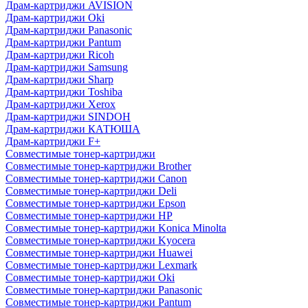
Драм-картриджи AVISION
Драм-картриджи Oki
Драм-картриджи Panasonic
Драм-картриджи Pantum
Драм-картриджи Ricoh
Драм-картриджи Samsung
Драм-картриджи Sharp
Драм-картриджи Toshiba
Драм-картриджи Xerox
Драм-картриджи SINDOH
Драм-картриджи КАТЮША
Драм-картриджи F+
Совместимые тонер-картриджи
Совместимые тонер-картриджи Brother
Совместимые тонер-картриджи Canon
Совместимые тонер-картриджи Deli
Совместимые тонер-картриджи Epson
Совместимые тонер-картриджи HP
Совместимые тонер-картриджи Konica Minolta
Совместимые тонер-картриджи Kyocera
Совместимые тонер-картриджи Huawei
Совместимые тонер-картриджи Lexmark
Совместимые тонер-картриджи Oki
Совместимые тонер-картриджи Panasonic
Совместимые тонер-картриджи Pantum