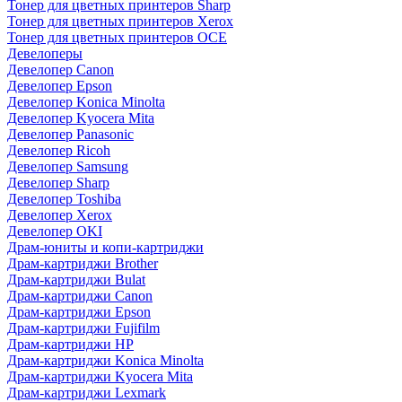
Тонер для цветных принтеров Sharp
Тонер для цветных принтеров Xerox
Тонер для цветных принтеров OCE
Девелоперы
Девелопер Canon
Девелопер Epson
Девелопер Konica Minolta
Девелопер Kyocera Mita
Девелопер Panasonic
Девелопер Ricoh
Девелопер Samsung
Девелопер Sharp
Девелопер Toshiba
Девелопер Xerox
Девелопер OKI
Драм-юниты и копи-картриджи
Драм-картриджи Brother
Драм-картриджи Bulat
Драм-картриджи Canon
Драм-картриджи Epson
Драм-картриджи Fujifilm
Драм-картриджи HP
Драм-картриджи Konica Minolta
Драм-картриджи Kyocera Mita
Драм-картриджи Lexmark