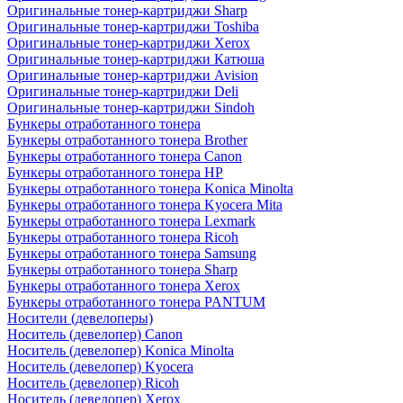
Оригинальные тонер-картриджи Sharp
Оригинальные тонер-картриджи Toshiba
Оригинальные тонер-картриджи Xerox
Оригинальные тонер-картриджи Катюша
Оригинальные тонер-картриджи Avision
Оригинальные тонер-картриджи Deli
Оригинальные тонер-картриджи Sindoh
Бункеры отработанного тонера
Бункеры отработанного тонера Brother
Бункеры отработанного тонера Canon
Бункеры отработанного тонера HP
Бункеры отработанного тонера Konica Minolta
Бункеры отработанного тонера Kyocera Mita
Бункеры отработанного тонера Lexmark
Бункеры отработанного тонера Ricoh
Бункеры отработанного тонера Samsung
Бункеры отработанного тонера Sharp
Бункеры отработанного тонера Xerox
Бункеры отработанного тонера PANTUM
Носители (девелоперы)
Носитель (девелопер) Canon
Носитель (девелопер) Konica Minolta
Носитель (девелопер) Kyocera
Носитель (девелопер) Ricoh
Носитель (девелопер) Xerox