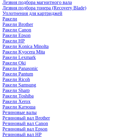
Лезвия подбора магнитного вала
Лезвия подбора тонера (Recovery Blade)
Уплотнения для картриджей
Ракели
Ракели Brother
Ракели Canon
Ракели Epson
Ракели HP
Ракели Konica Minolta
Ракели Kyocera Mita
Ракели Lexmark
Ракели Oki
Ракели Panasonic
Ракели Pantum
Ракели Ricoh
Ракели Samsung
Ракели Sharp
Ракели Toshiba
Ракели Xerox
Ракели Катюша
Резиновые валы
Резиновый вал Brother
Резиновый вал Canon
Резиновый вал Epson
Резиновый вал HP