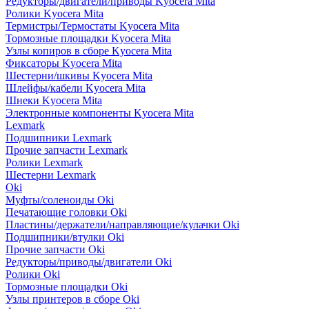
Редукторы/двигатели/приводы Kyocera Mita
Ролики Kyocera Mita
Термистры/Термостаты Kyocera Mita
Тормозные площадки Kyocera Mita
Узлы копиров в сборе Kyocera Mita
Фиксаторы Kyocera Mita
Шестерни/шкивы Kyocera Mita
Шлейфы/кабели Kyocera Mita
Шнеки Kyocera Mita
Электронные компоненты Kyocera Mita
Lexmark
Подшипники Lexmark
Прочие запчасти Lexmark
Ролики Lexmark
Шестерни Lexmark
Oki
Муфты/соленоиды Oki
Печатающие головки Oki
Пластины/держатели/направляющие/кулачки Oki
Подшипники/втулки Oki
Прочие запчасти Oki
Редукторы/приводы/двигатели Oki
Ролики Oki
Тормозные площадки Oki
Узлы принтеров в сборе Oki