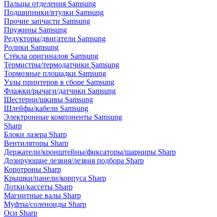
Пальцы отделения Samsung
Подшипники/втулки Samsung
Прочие запчасти Samsung
Пружины Samsung
Редукторы/двигатели Samsung
Ролики Samsung
Стёкла оригиналов Samsung
Термистры/термодатчики Samsung
Тормозные площадки Samsung
Узлы принтеров в сборе Samsung
Флажки/рычаги/датчики Samsung
Шестерни/шкивы Samsung
Шлейфы/кабели Samsung
Электронные компоненты Samsung
Sharp
Блоки лазера Sharp
Вентиляторы Sharp
Держатели/кронштейны/фиксаторы/шарниры Sharp
Дозирующие лезвия/лезвия подбора Sharp
Коротроны Sharp
Крышки/панели/корпуса Sharp
Лотки/кассеты Sharp
Магнитные валы Sharp
Муфты/соленоиды Sharp
Оси Sharp