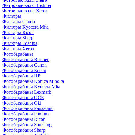
Фетровые валы Toshiba
Фетровые валы Xerox
Фильтры
Фильтры Canon
Фильтры Kyocera Mita
Фильтры Ricoh
Фильтры Sharp
Фильтры Toshiba
Фильтры Xerox
Фотобарабаны
Фотобарабаны Brother
Фотобарабаны Canon
Фотобарабаны Epson
Фотобарабаны HP
Фотобарабаны Konica Minolta
Фотобарабаны Kyocera Mita
Фотобарабаны Lexmark
Фотобарабаны OCE
Фотобарабаны Oki
Фотобарабаны Panasonic
Фотобарабаны Pantum
Фотобарабаны Ricoh
Фотобарабаны Samsung
Фотобарабаны Sharp