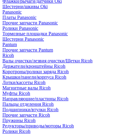
Флажки/рычаги/датчики Oki
Шестерни/шкивы Oki
Panasonic
Платы Panasonic
Прочие запчасти Panasonic
Ролики Panasonic
Тормозные площадки Panasonic
Шестерни Panasonic
Pantum
Прочие запчасти Pantum
Ricoh
Валы очистки/лезвия очистки/Щетки Ricoh
Держатели/кронштейны Ricoh
Коротроны/ролики заряда Ricoh
Крышки/панели/корпуса Ricoh
Лотки/кассеты Ricoh
Магнитные валы Ricoh
Муфты Ricoh
Направляющие/пластины Ricoh
Пальцы отделения Ricoh
Подшипники/втулки Ricoh
Прочие запчасти Ricoh
Пружины Ricoh
Редукторы/приводы/моторы Ricoh
Ролики Ricoh