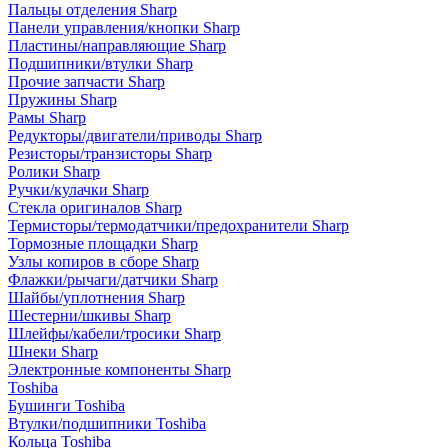
Пальцы отделения Sharp
Панели управления/кнопки Sharp
Пластины/направляющие Sharp
Подшипники/втулки Sharp
Прочие запчасти Sharp
Пружины Sharp
Рамы Sharp
Редукторы/двигатели/приводы Sharp
Резисторы/транзисторы Sharp
Ролики Sharp
Ручки/кулачки Sharp
Стекла оригиналов Sharp
Термисторы/термодатчики/предохранители Sharp
Тормозные площадки Sharp
Узлы копиров в сборе Sharp
Флажки/рычаги/датчики Sharp
Шайбы/уплотнения Sharp
Шестерни/шкивы Sharp
Шлейфы/кабели/тросики Sharp
Шнеки Sharp
Электронные компоненты Sharp
Toshiba
Бушинги Toshiba
Втулки/подшипники Toshiba
Кольца Toshiba