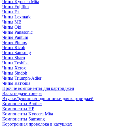
Чипы Kyocera Mita
Чипы Fujifilm
Чипы F+
Чипы Lexmark
Чипы MB
Чипы Oki
Чипы Panasonic
Чипы Pantum
Чипы Philips
Чипы Ricoh
Чипы Samsung
Чипы Sharp
Чипы Toshiba
Чипы Xerox
Чипы Sindoh
Чипы Triumph-Adler
Чипы Катюша
Прочие компоненты для картриджей
Валы подачи тонера
Втулки/бушинги/подшипники для картриджей
Компоненты Brother
Компоненты HP
Компоненты Kyocera Mita
Компоненты Samsung
Коротронная проволока в катушках