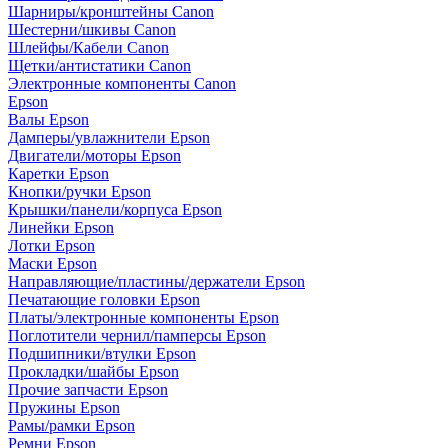
Шарниры/кронштейны Canon
Шестерни/шкивы Canon
Шлейфы/Кабели Canon
Щетки/антистатики Canon
Электронные компоненты Canon
Epson
Валы Epson
Дамперы/увлажнители Epson
Двигатели/моторы Epson
Каретки Epson
Кнопки/ручки Epson
Крышки/панели/корпуса Epson
Линейки Epson
Лотки Epson
Маски Epson
Направляющие/пластины/держатели Epson
Печатающие головки Epson
Платы/электронные компоненты Epson
Поглотители чернил/памперсы Epson
Подшипники/втулки Epson
Прокладки/шайбы Epson
Прочие запчасти Epson
Пружины Epson
Рамы/рамки Epson
Ремни Epson