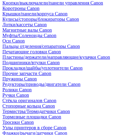
Кнопки/выключалели/панели управления Canon
Коротроны Canon
Крышки/панели/корпуса Canon
Кулисы/стопоры/блокираторы Canon
Лотки/кассеты Canon
Магнитные валы Canon
Муфты/Соленоиды Canon
Оси Canon
Пальцы отделения/сепараторы Canon
Печатающие головки Canon
Пластины/держатели/направляющие/кулачки Canon
Подшипники/втулки Canon
Прокладки/шайбы/уплотнители Canon
Прочие запчасти Canon
Пружины Canon
Редукторы/приводы/двигатели Canon
Ролики Canon
Ручки Canon
Стёкла оригиналов Canon
Стопорные кольца Canon
Термистры/Термодатчики Canon
Тормозные площадки Canon
Тросики Canon
Узлы принтеров в сборе Canon
Флажки/рычаги/датчики Canon