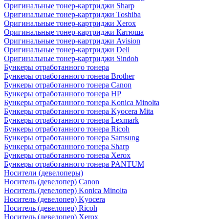
Оригинальные тонер-картриджи Sharp
Оригинальные тонер-картриджи Toshiba
Оригинальные тонер-картриджи Xerox
Оригинальные тонер-картриджи Катюша
Оригинальные тонер-картриджи Avision
Оригинальные тонер-картриджи Deli
Оригинальные тонер-картриджи Sindoh
Бункеры отработанного тонера
Бункеры отработанного тонера Brother
Бункеры отработанного тонера Canon
Бункеры отработанного тонера HP
Бункеры отработанного тонера Konica Minolta
Бункеры отработанного тонера Kyocera Mita
Бункеры отработанного тонера Lexmark
Бункеры отработанного тонера Ricoh
Бункеры отработанного тонера Samsung
Бункеры отработанного тонера Sharp
Бункеры отработанного тонера Xerox
Бункеры отработанного тонера PANTUM
Носители (девелоперы)
Носитель (девелопер) Canon
Носитель (девелопер) Konica Minolta
Носитель (девелопер) Kyocera
Носитель (девелопер) Ricoh
Носитель (девелопер) Xerox