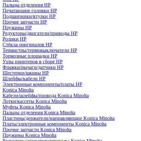
Пальцы отделения HP
Печатающие головки HP
Подшипники/втулки HP
Прочие запчасти HP
Пружины HP
Редукторы/двигатели/приводы HP
Ролики HP
Стёкла оригиналов HP
Термистры/термовыключатели HP
Тормозные площадки HP
Узлы принтеров в сборе HP
Флажки/рычаги/датчики HP
Шестерни/шкивы HP
Шлейфы/кабели HP
Электронные компоненты/платы HP
Konica Minolta
Кабели/шлейфы/провода Konica Minolta
Лотки/кассеты Konica Minolta
Муфты Konica Minolta
Пальцы отделения Konica Minolta
Пластины/держатели/направляющие Konica Minolta
Платы/электронные компоненты Konica Minolta
Прочие запчасти Konica Minolta
Пружины Konica Minolta
Редукторы/двигатели/приводы Konica Minolta