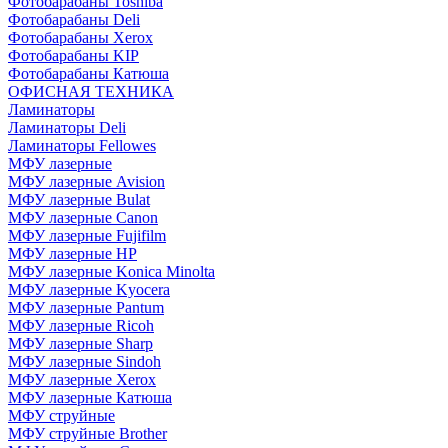
Фотобарабаны Toshiba
Фотобарабаны Deli
Фотобарабаны Xerox
Фотобарабаны KIP
Фотобарабаны Катюша
ОФИСНАЯ ТЕХНИКА
Ламинаторы
Ламинаторы Deli
Ламинаторы Fellowes
МФУ лазерные
МФУ лазерные Avision
МФУ лазерные Bulat
МФУ лазерные Canon
МФУ лазерные Fujifilm
МФУ лазерные HP
МФУ лазерные Konica Minolta
МФУ лазерные Kyocera
МФУ лазерные Pantum
МФУ лазерные Ricoh
МФУ лазерные Sharp
МФУ лазерные Sindoh
МФУ лазерные Xerox
МФУ лазерные Катюша
МФУ струйные
МФУ струйные Brother