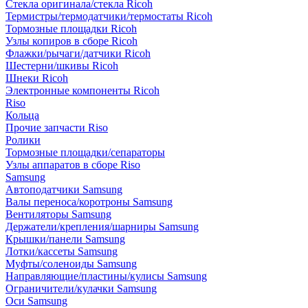
Стекла оригинала/стекла Ricoh
Термистры/термодатчики/термостаты Ricoh
Тормозные площадки Ricoh
Узлы копиров в сборе Ricoh
Флажки/рычаги/датчики Ricoh
Шестерни/шкивы Ricoh
Шнеки Ricoh
Электронные компоненты Ricoh
Riso
Кольца
Прочие запчасти Riso
Ролики
Тормозные площадки/сепараторы
Узлы аппаратов в сборе Riso
Samsung
Автоподатчики Samsung
Валы переноса/коротроны Samsung
Вентиляторы Samsung
Держатели/крепления/шарниры Samsung
Крышки/панели Samsung
Лотки/кассеты Samsung
Муфты/соленоиды Samsung
Направляющие/пластины/кулисы Samsung
Ограничители/кулачки Samsung
Оси Samsung