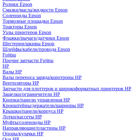
Ролики Epson
Смазки/масла/жидкости Epson
Соленоиды Epson
Тормозные площадки Epson
Тракторы Epson
Узлы принтеров Epson
Флажки/рычаги/датчики Epson
Шестерни/шкивы Epson
Шлейфы/кабели/провода Epson
Fujitsu
Прочие запчасти Fujitsu
HP
Валы HP
Валы переноса заряда/коротроны HP
Вентиляторы HP
Запчасти для плоттеров и широкоформатных принтеров HP
Защелки/ограничители HP
Кнопки/панели управления HP
Кронштейны/держатели/шарниры HP
Крышки/панели/корпуса HP
Лотки/кассеты HP
Муфты/соленоиды HP
Направляющие/пластины HP
Опоры/кулачки HP
Оси HP