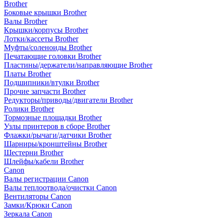
Brother
Боковые крышки Brother
Валы Brother
Крышки/корпусы Brother
Лотки/кассеты Brother
Муфты/соленоиды Brother
Печатающие головки Brother
Пластины/держатели/направляющие Brother
Платы Brother
Подшипники/втулки Brother
Прочие запчасти Brother
Редукторы/приводы/двигатели Brother
Ролики Brother
Тормозные площадки Brother
Узлы принтеров в сборе Brother
Флажки/рычаги/датчики Brother
Шарниры/кронштейны Brother
Шестерни Brother
Шлейфы/кабели Brother
Canon
Валы регистрации Canon
Валы теплоотвода/очистки Canon
Вентиляторы Canon
Замки/Крюки Canon
Зеркала Canon