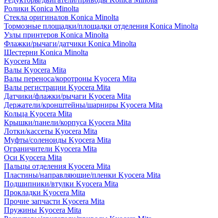
Ролики Konica Minolta
Стекла оригиналов Konica Minolta
Тормозные площадки/площадки отделения Konica Minolta
Узлы принтеров Konica Minolta
Флажки/рычаги/датчики Konica Minolta
Шестерни Konica Minolta
Kyocera Mita
Валы Kyocera Mita
Валы переноса/коротроны Kyocera Mita
Валы регистрации Kyocera Mita
Датчики/флажки/рычаги Kyocera Mita
Держатели/кронштейны/шарниры Kyocera Mita
Кольца Kyocera Mita
Крышки/панели/корпуса Kyocera Mita
Лотки/кассеты Kyocera Mita
Муфты/соленоиды Kyocera Mita
Ограничители Kyocera Mita
Оси Kyocera Mita
Пальцы отделения Kyocera Mita
Пластины/направляющие/пленки Kyocera Mita
Подшипники/втулки Kyocera Mita
Прокладки Kyocera Mita
Прочие запчасти Kyocera Mita
Пружины Kyocera Mita