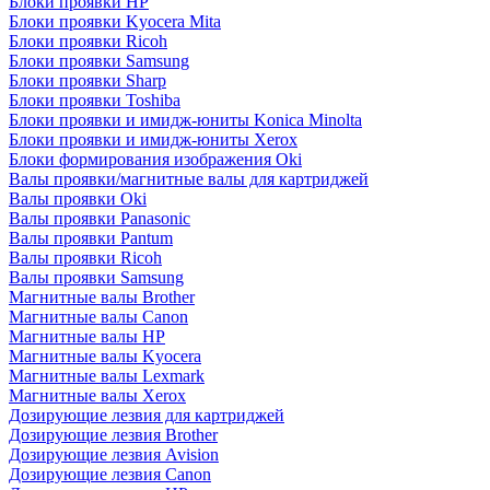
Блоки проявки HP
Блоки проявки Kyocera Mita
Блоки проявки Ricoh
Блоки проявки Samsung
Блоки проявки Sharp
Блоки проявки Toshiba
Блоки проявки и имидж-юниты Konica Minolta
Блоки проявки и имидж-юниты Xerox
Блоки формирования изображения Oki
Валы проявки/магнитные валы для картриджей
Валы проявки Oki
Валы проявки Panasonic
Валы проявки Pantum
Валы проявки Ricoh
Валы проявки Samsung
Магнитные валы Brother
Магнитные валы Canon
Магнитные валы HP
Магнитные валы Kyocera
Магнитные валы Lexmark
Магнитные валы Xerox
Дозирующие лезвия для картриджей
Дозирующие лезвия Brother
Дозирующие лезвия Avision
Дозирующие лезвия Canon