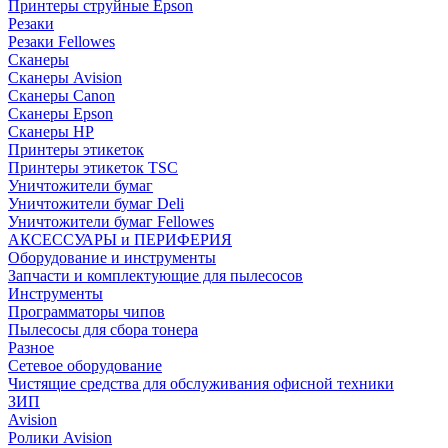
Принтеры струйные Epson
Резаки
Резаки Fellowes
Сканеры
Сканеры Avision
Сканеры Canon
Сканеры Epson
Сканеры HP
Принтеры этикеток
Принтеры этикеток TSC
Уничтожители бумаг
Уничтожители бумаг Deli
Уничтожители бумаг Fellowes
АКСЕССУАРЫ и ПЕРИФЕРИЯ
Оборудование и инструменты
Запчасти и комплектующие для пылесосов
Инструменты
Программаторы чипов
Пылесосы для сбора тонера
Разное
Сетевое оборудование
Чистящие средства для обслуживания офисной техники
ЗИП
Avision
Ролики Avision