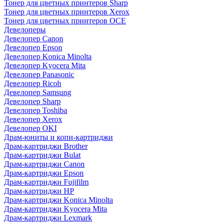
Тонер для цветных принтеров Sharp
Тонер для цветных принтеров Xerox
Тонер для цветных принтеров OCE
Девелоперы
Девелопер Canon
Девелопер Epson
Девелопер Konica Minolta
Девелопер Kyocera Mita
Девелопер Panasonic
Девелопер Ricoh
Девелопер Samsung
Девелопер Sharp
Девелопер Toshiba
Девелопер Xerox
Девелопер OKI
Драм-юниты и копи-картриджи
Драм-картриджи Brother
Драм-картриджи Bulat
Драм-картриджи Canon
Драм-картриджи Epson
Драм-картриджи Fujifilm
Драм-картриджи HP
Драм-картриджи Konica Minolta
Драм-картриджи Kyocera Mita
Драм-картриджи Lexmark