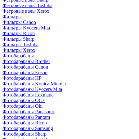
Фетровые валы Toshiba
Фетровые валы Xerox
Фильтры
Фильтры Canon
Фильтры Kyocera Mita
Фильтры Ricoh
Фильтры Sharp
Фильтры Toshiba
Фильтры Xerox
Фотобарабаны
Фотобарабаны Brother
Фотобарабаны Canon
Фотобарабаны Epson
Фотобарабаны HP
Фотобарабаны Konica Minolta
Фотобарабаны Kyocera Mita
Фотобарабаны Lexmark
Фотобарабаны OCE
Фотобарабаны Oki
Фотобарабаны Panasonic
Фотобарабаны Pantum
Фотобарабаны Ricoh
Фотобарабаны Samsung
Фотобарабаны Sharp