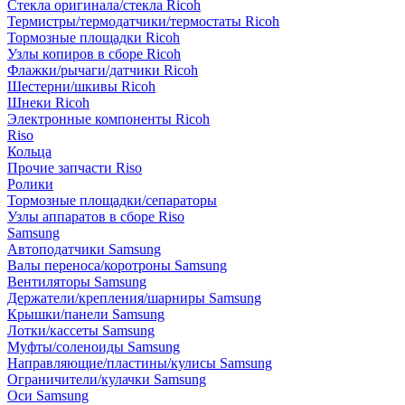
Стекла оригинала/стекла Ricoh
Термистры/термодатчики/термостаты Ricoh
Тормозные площадки Ricoh
Узлы копиров в сборе Ricoh
Флажки/рычаги/датчики Ricoh
Шестерни/шкивы Ricoh
Шнеки Ricoh
Электронные компоненты Ricoh
Riso
Кольца
Прочие запчасти Riso
Ролики
Тормозные площадки/сепараторы
Узлы аппаратов в сборе Riso
Samsung
Автоподатчики Samsung
Валы переноса/коротроны Samsung
Вентиляторы Samsung
Держатели/крепления/шарниры Samsung
Крышки/панели Samsung
Лотки/кассеты Samsung
Муфты/соленоиды Samsung
Направляющие/пластины/кулисы Samsung
Ограничители/кулачки Samsung
Оси Samsung