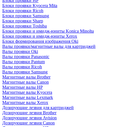
Блоки проявки HP
Блоки проявки Kyocera Mita
Блоки проявки Ricoh
Блоки проявки Samsung
Блоки проявки Sharp
Блоки проявки Toshiba
Блоки проявки и имидж-юниты Konica Minolta
Блоки проявки и имидж-юниты Xerox
Блоки формирования изображения Oki
Валы проявки/магнитные валы для картриджей
Валы проявки Oki
Валы проявки Panasonic
Валы проявки Pantum
Валы проявки Ricoh
Валы проявки Samsung
Магнитные валы Brother
Магнитные валы Canon
Магнитные валы HP
Магнитные валы Kyocera
Магнитные валы Lexmark
Магнитные валы Xerox
Дозирующие лезвия для картриджей
Дозирующие лезвия Brother
Дозирующие лезвия Avision
Дозирующие лезвия Canon