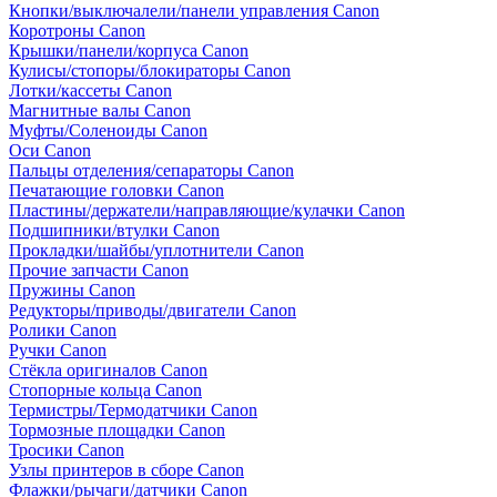
Кнопки/выключалели/панели управления Canon
Коротроны Canon
Крышки/панели/корпуса Canon
Кулисы/стопоры/блокираторы Canon
Лотки/кассеты Canon
Магнитные валы Canon
Муфты/Соленоиды Canon
Оси Canon
Пальцы отделения/сепараторы Canon
Печатающие головки Canon
Пластины/держатели/направляющие/кулачки Canon
Подшипники/втулки Canon
Прокладки/шайбы/уплотнители Canon
Прочие запчасти Canon
Пружины Canon
Редукторы/приводы/двигатели Canon
Ролики Canon
Ручки Canon
Стёкла оригиналов Canon
Стопорные кольца Canon
Термистры/Термодатчики Canon
Тормозные площадки Canon
Тросики Canon
Узлы принтеров в сборе Canon
Флажки/рычаги/датчики Canon