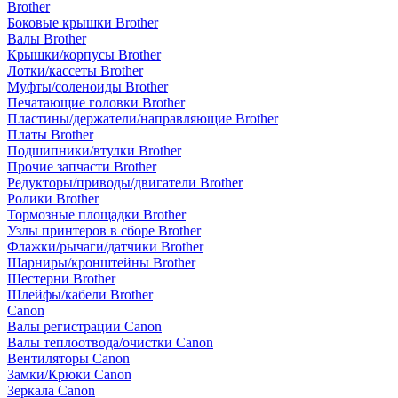
Brother
Боковые крышки Brother
Валы Brother
Крышки/корпусы Brother
Лотки/кассеты Brother
Муфты/соленоиды Brother
Печатающие головки Brother
Пластины/держатели/направляющие Brother
Платы Brother
Подшипники/втулки Brother
Прочие запчасти Brother
Редукторы/приводы/двигатели Brother
Ролики Brother
Тормозные площадки Brother
Узлы принтеров в сборе Brother
Флажки/рычаги/датчики Brother
Шарниры/кронштейны Brother
Шестерни Brother
Шлейфы/кабели Brother
Canon
Валы регистрации Canon
Валы теплоотвода/очистки Canon
Вентиляторы Canon
Замки/Крюки Canon
Зеркала Canon