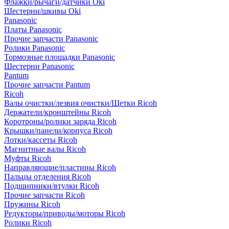
Флажки/рычаги/датчики Oki
Шестерни/шкивы Oki
Panasonic
Платы Panasonic
Прочие запчасти Panasonic
Ролики Panasonic
Тормозные площадки Panasonic
Шестерни Panasonic
Pantum
Прочие запчасти Pantum
Ricoh
Валы очистки/лезвия очистки/Щетки Ricoh
Держатели/кронштейны Ricoh
Коротроны/ролики заряда Ricoh
Крышки/панели/корпуса Ricoh
Лотки/кассеты Ricoh
Магнитные валы Ricoh
Муфты Ricoh
Направляющие/пластины Ricoh
Пальцы отделения Ricoh
Подшипники/втулки Ricoh
Прочие запчасти Ricoh
Пружины Ricoh
Редукторы/приводы/моторы Ricoh
Ролики Ricoh