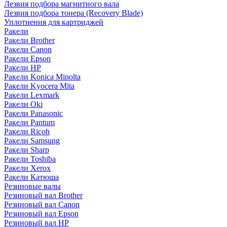
Лезвия подбора магнитного вала
Лезвия подбора тонера (Recovery Blade)
Уплотнения для картриджей
Ракели
Ракели Brother
Ракели Canon
Ракели Epson
Ракели HP
Ракели Konica Minolta
Ракели Kyocera Mita
Ракели Lexmark
Ракели Oki
Ракели Panasonic
Ракели Pantum
Ракели Ricoh
Ракели Samsung
Ракели Sharp
Ракели Toshiba
Ракели Xerox
Ракели Катюша
Резиновые валы
Резиновый вал Brother
Резиновый вал Canon
Резиновый вал Epson
Резиновый вал HP