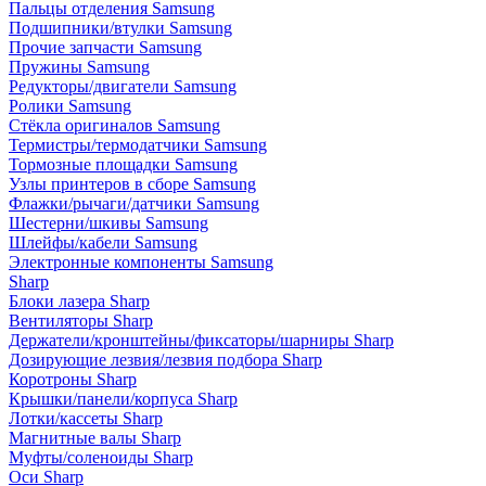
Пальцы отделения Samsung
Подшипники/втулки Samsung
Прочие запчасти Samsung
Пружины Samsung
Редукторы/двигатели Samsung
Ролики Samsung
Стёкла оригиналов Samsung
Термистры/термодатчики Samsung
Тормозные площадки Samsung
Узлы принтеров в сборе Samsung
Флажки/рычаги/датчики Samsung
Шестерни/шкивы Samsung
Шлейфы/кабели Samsung
Электронные компоненты Samsung
Sharp
Блоки лазера Sharp
Вентиляторы Sharp
Держатели/кронштейны/фиксаторы/шарниры Sharp
Дозирующие лезвия/лезвия подбора Sharp
Коротроны Sharp
Крышки/панели/корпуса Sharp
Лотки/кассеты Sharp
Магнитные валы Sharp
Муфты/соленоиды Sharp
Оси Sharp