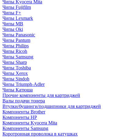
Чипы Kyocera Mita
Чипы Fujifilm
Чипы F+
Чипы Lexmark
Чипы MB
Чипы Oki
Чипы Panasonic
Чипы Pantum
Чипы Philips
Чипы Ricoh
Чипы Samsung
Чипы Sharp
Чипы Toshiba
Чипы Xerox
Чипы Sindoh
Чипы Triumph-Adler
Чипы Катюша
Прочие компоненты для картриджей
Валы подачи тонера
Втулки/бушинги/подшипники для картриджей
Компоненты Brother
Компоненты HP
Компоненты Kyocera Mita
Компоненты Samsung
Коротронная проволока в катушках