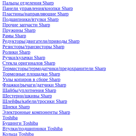
Пальцы отделения Sharp
Панели управления/кнопки Sharp
Пластины/направляющие Sharp
Подшипники/втулки Sharp
Прочие запчасти Sharp
Пружины Sharp
Рамы Sharp
Редукторы/двигатели/приводы Sharp
Резисторы/транзисторы Sharp
Ролики Sharp
Ручки/кулачки Sharp
Стекла оригиналов Sharp
Термисторы/термодатчики/предохранители Sharp
Тормозные площадки Sharp
Узлы копиров в сборе Sharp
Флажки/рычаги/датчики Sharp
Шайбы/уплотнения Sharp
Шестерни/шкивы Sharp
Шлейфы/кабели/тросики Sharp
Шнеки Sharp
Электронные компоненты Sharp
Toshiba
Бушинги Toshiba
Втулки/подшипники Toshiba
Кольца Toshiba