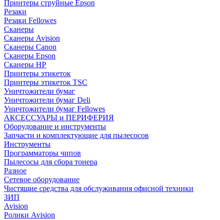
Принтеры струйные Epson
Резаки
Резаки Fellowes
Сканеры
Сканеры Avision
Сканеры Canon
Сканеры Epson
Сканеры HP
Принтеры этикеток
Принтеры этикеток TSC
Уничтожители бумаг
Уничтожители бумаг Deli
Уничтожители бумаг Fellowes
АКСЕССУАРЫ и ПЕРИФЕРИЯ
Оборудование и инструменты
Запчасти и комплектующие для пылесосов
Инструменты
Программаторы чипов
Пылесосы для сбора тонера
Разное
Сетевое оборудование
Чистящие средства для обслуживания офисной техники
ЗИП
Avision
Ролики Avision