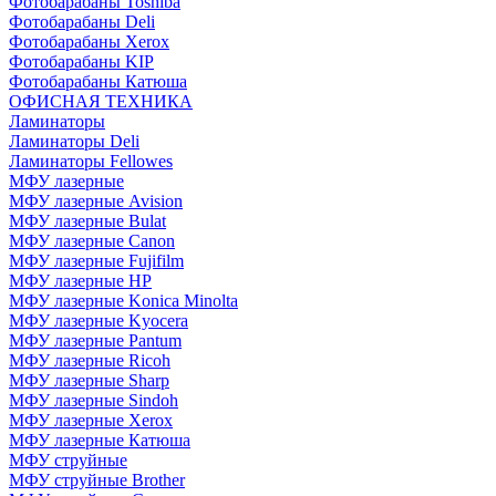
Фотобарабаны Toshiba
Фотобарабаны Deli
Фотобарабаны Xerox
Фотобарабаны KIP
Фотобарабаны Катюша
ОФИСНАЯ ТЕХНИКА
Ламинаторы
Ламинаторы Deli
Ламинаторы Fellowes
МФУ лазерные
МФУ лазерные Avision
МФУ лазерные Bulat
МФУ лазерные Canon
МФУ лазерные Fujifilm
МФУ лазерные HP
МФУ лазерные Konica Minolta
МФУ лазерные Kyocera
МФУ лазерные Pantum
МФУ лазерные Ricoh
МФУ лазерные Sharp
МФУ лазерные Sindoh
МФУ лазерные Xerox
МФУ лазерные Катюша
МФУ струйные
МФУ струйные Brother