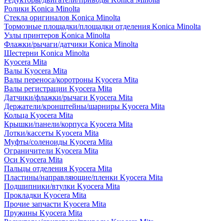
Ролики Konica Minolta
Стекла оригиналов Konica Minolta
Тормозные площадки/площадки отделения Konica Minolta
Узлы принтеров Konica Minolta
Флажки/рычаги/датчики Konica Minolta
Шестерни Konica Minolta
Kyocera Mita
Валы Kyocera Mita
Валы переноса/коротроны Kyocera Mita
Валы регистрации Kyocera Mita
Датчики/флажки/рычаги Kyocera Mita
Держатели/кронштейны/шарниры Kyocera Mita
Кольца Kyocera Mita
Крышки/панели/корпуса Kyocera Mita
Лотки/кассеты Kyocera Mita
Муфты/соленоиды Kyocera Mita
Ограничители Kyocera Mita
Оси Kyocera Mita
Пальцы отделения Kyocera Mita
Пластины/направляющие/пленки Kyocera Mita
Подшипники/втулки Kyocera Mita
Прокладки Kyocera Mita
Прочие запчасти Kyocera Mita
Пружины Kyocera Mita