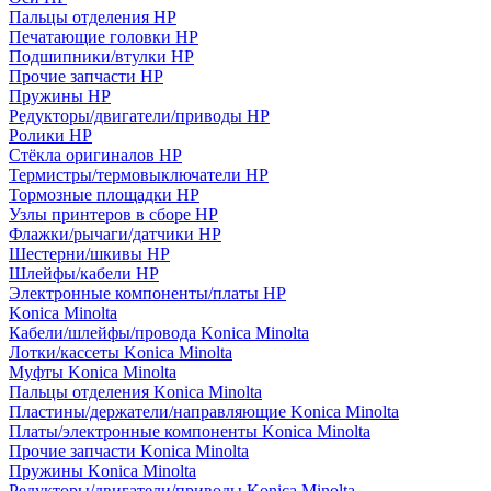
Пальцы отделения HP
Печатающие головки HP
Подшипники/втулки HP
Прочие запчасти HP
Пружины HP
Редукторы/двигатели/приводы HP
Ролики HP
Стёкла оригиналов HP
Термистры/термовыключатели HP
Тормозные площадки HP
Узлы принтеров в сборе HP
Флажки/рычаги/датчики HP
Шестерни/шкивы HP
Шлейфы/кабели HP
Электронные компоненты/платы HP
Konica Minolta
Кабели/шлейфы/провода Konica Minolta
Лотки/кассеты Konica Minolta
Муфты Konica Minolta
Пальцы отделения Konica Minolta
Пластины/держатели/направляющие Konica Minolta
Платы/электронные компоненты Konica Minolta
Прочие запчасти Konica Minolta
Пружины Konica Minolta
Редукторы/двигатели/приводы Konica Minolta