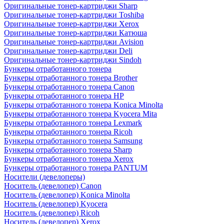
Оригинальные тонер-картриджи Sharp
Оригинальные тонер-картриджи Toshiba
Оригинальные тонер-картриджи Xerox
Оригинальные тонер-картриджи Катюша
Оригинальные тонер-картриджи Avision
Оригинальные тонер-картриджи Deli
Оригинальные тонер-картриджи Sindoh
Бункеры отработанного тонера
Бункеры отработанного тонера Brother
Бункеры отработанного тонера Canon
Бункеры отработанного тонера HP
Бункеры отработанного тонера Konica Minolta
Бункеры отработанного тонера Kyocera Mita
Бункеры отработанного тонера Lexmark
Бункеры отработанного тонера Ricoh
Бункеры отработанного тонера Samsung
Бункеры отработанного тонера Sharp
Бункеры отработанного тонера Xerox
Бункеры отработанного тонера PANTUM
Носители (девелоперы)
Носитель (девелопер) Canon
Носитель (девелопер) Konica Minolta
Носитель (девелопер) Kyocera
Носитель (девелопер) Ricoh
Носитель (девелопер) Xerox