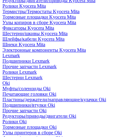
Редукторы/двигатели/приводы Kyocera Mita
Ролики Kyocera Mita
Термистры/Термостаты Kyocera Mita
Тормозные площадки Kyocera Mita
Узлы копиров в сборе Kyocera Mita
Фиксаторы Kyocera Mita
Шестерни/шкивы Kyocera Mita
Шлейфы/кабели Kyocera Mita
Шнеки Kyocera Mita
Электронные компоненты Kyocera Mita
Lexmark
Подшипники Lexmark
Прочие запчасти Lexmark
Ролики Lexmark
Шестерни Lexmark
Oki
Муфты/соленоиды Oki
Печатающие головки Oki
Пластины/держатели/направляющие/кулачки Oki
Подшипники/втулки Oki
Прочие запчасти Oki
Редукторы/приводы/двигатели Oki
Ролики Oki
Тормозные площадки Oki
Узлы принтеров в сборе Oki