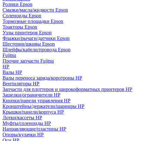
Ролики Epson
Смазки/масла/жидкости Epson
Соленоиды Epson
Тормозные площадки Epson
Тракторы Epson
Узлы принтеров Epson
Флажки/рычаги/датчики Epson
Шестерни/шкивы Epson
Шлейфы/кабели/провода Epson
Fujitsu
Прочие запчасти Fujitsu
HP
Валы HP
Валы переноса заряда/коротроны HP
Вентиляторы HP
Запчасти для плоттеров и широкоформатных принтеров HP
Защелки/ограничители HP
Кнопки/панели управления HP
Кронштейны/держатели/шарниры HP
Крышки/панели/корпуса HP
Лотки/кассеты HP
Муфты/соленоиды HP
Направляющие/пластины HP
Опоры/кулачки HP
Оси HP