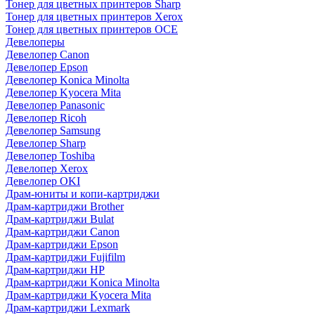
Тонер для цветных принтеров Sharp
Тонер для цветных принтеров Xerox
Тонер для цветных принтеров OCE
Девелоперы
Девелопер Canon
Девелопер Epson
Девелопер Konica Minolta
Девелопер Kyocera Mita
Девелопер Panasonic
Девелопер Ricoh
Девелопер Samsung
Девелопер Sharp
Девелопер Toshiba
Девелопер Xerox
Девелопер OKI
Драм-юниты и копи-картриджи
Драм-картриджи Brother
Драм-картриджи Bulat
Драм-картриджи Canon
Драм-картриджи Epson
Драм-картриджи Fujifilm
Драм-картриджи HP
Драм-картриджи Konica Minolta
Драм-картриджи Kyocera Mita
Драм-картриджи Lexmark