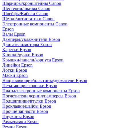
Шарниры/кронштейны Canon
Шестерни/шкивы Canon
Шлейфы/Кабели Canon
Щетки/антистатики Canon
Электронные компоненты Canon
Epson
Валы Epson
Дамперы/увлажнители Epson
Двигатели/моторы Epson
Каретки Epson
Кнопки/ручки Epson
Крышки/панели/корпуса Epson
Линейки Epson
Лотки Epson
Маски Epson
Направляющие/пластины/держатели Epson
Печатающие головки Epson
Платы/электронные компоненты Epson
Поглотители чернил/памперсы Epson
Подшипники/втулки Epson
Прокладки/шайбы Epson
Прочие запчасти Epson
Пружины Epson
Рамы/рамки Epson
Ремни Epson