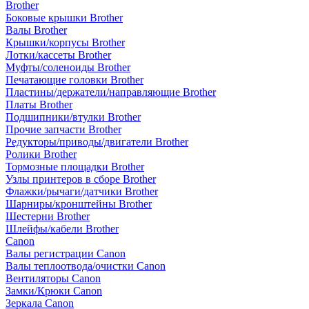
Brother
Боковые крышки Brother
Валы Brother
Крышки/корпусы Brother
Лотки/кассеты Brother
Муфты/соленоиды Brother
Печатающие головки Brother
Пластины/держатели/направляющие Brother
Платы Brother
Подшипники/втулки Brother
Прочие запчасти Brother
Редукторы/приводы/двигатели Brother
Ролики Brother
Тормозные площадки Brother
Узлы принтеров в сборе Brother
Флажки/рычаги/датчики Brother
Шарниры/кронштейны Brother
Шестерни Brother
Шлейфы/кабели Brother
Canon
Валы регистрации Canon
Валы теплоотвода/очистки Canon
Вентиляторы Canon
Замки/Крюки Canon
Зеркала Canon