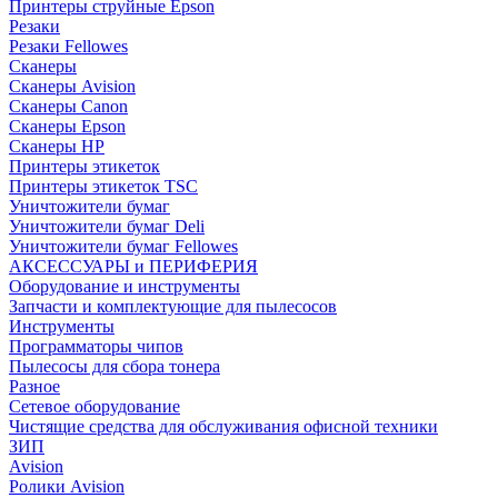
Принтеры струйные Epson
Резаки
Резаки Fellowes
Сканеры
Сканеры Avision
Сканеры Canon
Сканеры Epson
Сканеры HP
Принтеры этикеток
Принтеры этикеток TSC
Уничтожители бумаг
Уничтожители бумаг Deli
Уничтожители бумаг Fellowes
АКСЕССУАРЫ и ПЕРИФЕРИЯ
Оборудование и инструменты
Запчасти и комплектующие для пылесосов
Инструменты
Программаторы чипов
Пылесосы для сбора тонера
Разное
Сетевое оборудование
Чистящие средства для обслуживания офисной техники
ЗИП
Avision
Ролики Avision