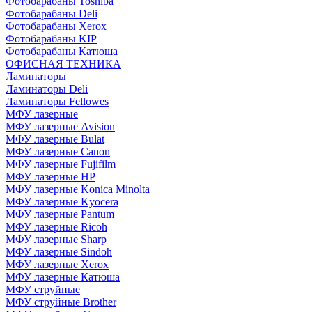
Фотобарабаны Toshiba
Фотобарабаны Deli
Фотобарабаны Xerox
Фотобарабаны KIP
Фотобарабаны Катюша
ОФИСНАЯ ТЕХНИКА
Ламинаторы
Ламинаторы Deli
Ламинаторы Fellowes
МФУ лазерные
МФУ лазерные Avision
МФУ лазерные Bulat
МФУ лазерные Canon
МФУ лазерные Fujifilm
МФУ лазерные HP
МФУ лазерные Konica Minolta
МФУ лазерные Kyocera
МФУ лазерные Pantum
МФУ лазерные Ricoh
МФУ лазерные Sharp
МФУ лазерные Sindoh
МФУ лазерные Xerox
МФУ лазерные Катюша
МФУ струйные
МФУ струйные Brother