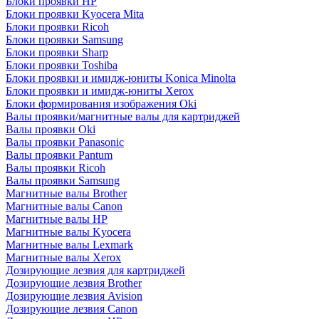
Блоки проявки HP
Блоки проявки Kyocera Mita
Блоки проявки Ricoh
Блоки проявки Samsung
Блоки проявки Sharp
Блоки проявки Toshiba
Блоки проявки и имидж-юниты Konica Minolta
Блоки проявки и имидж-юниты Xerox
Блоки формирования изображения Oki
Валы проявки/магнитные валы для картриджей
Валы проявки Oki
Валы проявки Panasonic
Валы проявки Pantum
Валы проявки Ricoh
Валы проявки Samsung
Магнитные валы Brother
Магнитные валы Canon
Магнитные валы HP
Магнитные валы Kyocera
Магнитные валы Lexmark
Магнитные валы Xerox
Дозирующие лезвия для картриджей
Дозирующие лезвия Brother
Дозирующие лезвия Avision
Дозирующие лезвия Canon