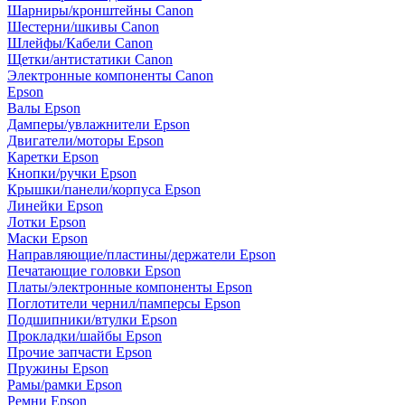
Шарниры/кронштейны Canon
Шестерни/шкивы Canon
Шлейфы/Кабели Canon
Щетки/антистатики Canon
Электронные компоненты Canon
Epson
Валы Epson
Дамперы/увлажнители Epson
Двигатели/моторы Epson
Каретки Epson
Кнопки/ручки Epson
Крышки/панели/корпуса Epson
Линейки Epson
Лотки Epson
Маски Epson
Направляющие/пластины/держатели Epson
Печатающие головки Epson
Платы/электронные компоненты Epson
Поглотители чернил/памперсы Epson
Подшипники/втулки Epson
Прокладки/шайбы Epson
Прочие запчасти Epson
Пружины Epson
Рамы/рамки Epson
Ремни Epson