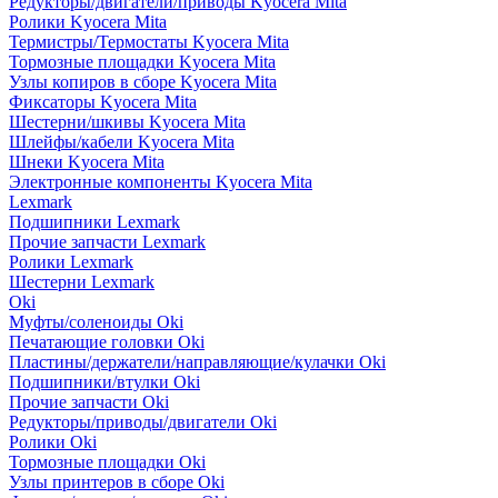
Редукторы/двигатели/приводы Kyocera Mita
Ролики Kyocera Mita
Термистры/Термостаты Kyocera Mita
Тормозные площадки Kyocera Mita
Узлы копиров в сборе Kyocera Mita
Фиксаторы Kyocera Mita
Шестерни/шкивы Kyocera Mita
Шлейфы/кабели Kyocera Mita
Шнеки Kyocera Mita
Электронные компоненты Kyocera Mita
Lexmark
Подшипники Lexmark
Прочие запчасти Lexmark
Ролики Lexmark
Шестерни Lexmark
Oki
Муфты/соленоиды Oki
Печатающие головки Oki
Пластины/держатели/направляющие/кулачки Oki
Подшипники/втулки Oki
Прочие запчасти Oki
Редукторы/приводы/двигатели Oki
Ролики Oki
Тормозные площадки Oki
Узлы принтеров в сборе Oki