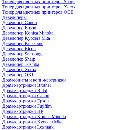
Тонер для цветных принтеров Sharp
Тонер для цветных принтеров Xerox
Тонер для цветных принтеров OCE
Девелоперы
Девелопер Canon
Девелопер Epson
Девелопер Konica Minolta
Девелопер Kyocera Mita
Девелопер Panasonic
Девелопер Ricoh
Девелопер Samsung
Девелопер Sharp
Девелопер Toshiba
Девелопер Xerox
Девелопер OKI
Драм-юниты и копи-картриджи
Драм-картриджи Brother
Драм-картриджи Bulat
Драм-картриджи Canon
Драм-картриджи Epson
Драм-картриджи Fujifilm
Драм-картриджи HP
Драм-картриджи Konica Minolta
Драм-картриджи Kyocera Mita
Драм-картриджи Lexmark