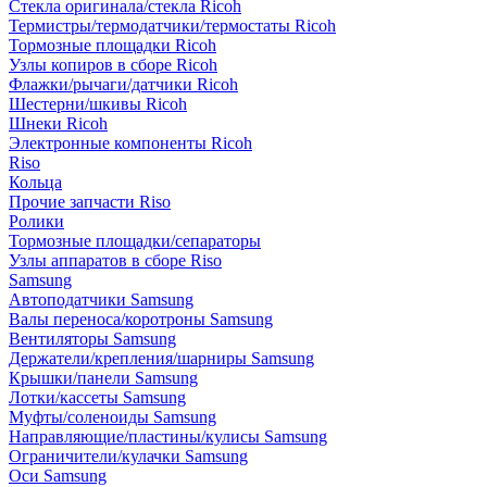
Стекла оригинала/стекла Ricoh
Термистры/термодатчики/термостаты Ricoh
Тормозные площадки Ricoh
Узлы копиров в сборе Ricoh
Флажки/рычаги/датчики Ricoh
Шестерни/шкивы Ricoh
Шнеки Ricoh
Электронные компоненты Ricoh
Riso
Кольца
Прочие запчасти Riso
Ролики
Тормозные площадки/сепараторы
Узлы аппаратов в сборе Riso
Samsung
Автоподатчики Samsung
Валы переноса/коротроны Samsung
Вентиляторы Samsung
Держатели/крепления/шарниры Samsung
Крышки/панели Samsung
Лотки/кассеты Samsung
Муфты/соленоиды Samsung
Направляющие/пластины/кулисы Samsung
Ограничители/кулачки Samsung
Оси Samsung