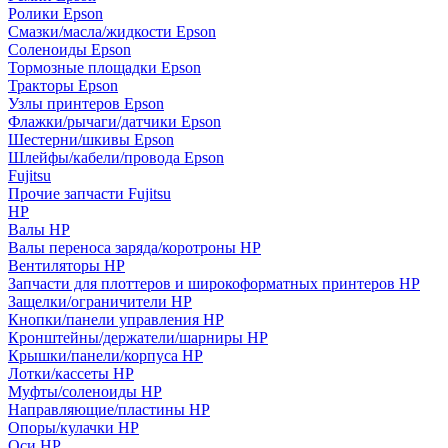
Ролики Epson
Смазки/масла/жидкости Epson
Соленоиды Epson
Тормозные площадки Epson
Тракторы Epson
Узлы принтеров Epson
Флажки/рычаги/датчики Epson
Шестерни/шкивы Epson
Шлейфы/кабели/провода Epson
Fujitsu
Прочие запчасти Fujitsu
HP
Валы HP
Валы переноса заряда/коротроны HP
Вентиляторы HP
Запчасти для плоттеров и широкоформатных принтеров HP
Защелки/ограничители HP
Кнопки/панели управления HP
Кронштейны/держатели/шарниры HP
Крышки/панели/корпуса HP
Лотки/кассеты HP
Муфты/соленоиды HP
Направляющие/пластины HP
Опоры/кулачки HP
Оси HP