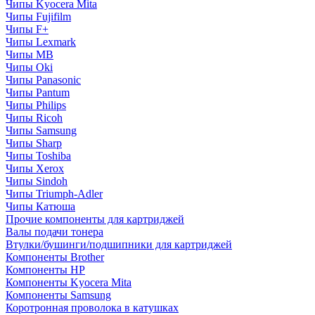
Чипы Kyocera Mita
Чипы Fujifilm
Чипы F+
Чипы Lexmark
Чипы MB
Чипы Oki
Чипы Panasonic
Чипы Pantum
Чипы Philips
Чипы Ricoh
Чипы Samsung
Чипы Sharp
Чипы Toshiba
Чипы Xerox
Чипы Sindoh
Чипы Triumph-Adler
Чипы Катюша
Прочие компоненты для картриджей
Валы подачи тонера
Втулки/бушинги/подшипники для картриджей
Компоненты Brother
Компоненты HP
Компоненты Kyocera Mita
Компоненты Samsung
Коротронная проволока в катушках