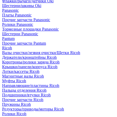
Флажки/рычаги/датчики Oki
Шестерни/шкивы Oki
Panasonic
Платы Panasonic
Прочие запчасти Panasonic
Ролики Panasonic
Тормозные площадки Panasonic
Шестерни Panasonic
Pantum
Прочие запчасти Pantum
Ricoh
Валы очистки/лезвия очистки/Щетки Ricoh
Держатели/кронштейны Ricoh
Коротроны/ролики заряда Ricoh
Крышки/панели/корпуса Ricoh
Лотки/кассеты Ricoh
Магнитные валы Ricoh
Муфты Ricoh
Направляющие/пластины Ricoh
Пальцы отделения Ricoh
Подшипники/втулки Ricoh
Прочие запчасти Ricoh
Пружины Ricoh
Редукторы/приводы/моторы Ricoh
Ролики Ricoh