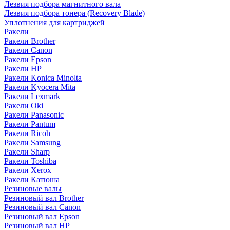
Лезвия подбора магнитного вала
Лезвия подбора тонера (Recovery Blade)
Уплотнения для картриджей
Ракели
Ракели Brother
Ракели Canon
Ракели Epson
Ракели HP
Ракели Konica Minolta
Ракели Kyocera Mita
Ракели Lexmark
Ракели Oki
Ракели Panasonic
Ракели Pantum
Ракели Ricoh
Ракели Samsung
Ракели Sharp
Ракели Toshiba
Ракели Xerox
Ракели Катюша
Резиновые валы
Резиновый вал Brother
Резиновый вал Canon
Резиновый вал Epson
Резиновый вал HP