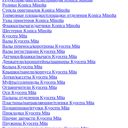
Ролики Konica Minolta
Стекла оригиналов Konica Minolta
Тормозные площадки/площадки отделения Konica Minolta
Узлы принтеров Konica Minolta
Флажки/рычаги/датчики Konica Minolta
Шестерни Konica Minolta
Kyocera Mita
Валы Kyocera Mita
Валы переноса/коротроны Kyocera Mita
Валы регистрации Kyocera Mita
Датчики/флажки/рычаги Kyocera Mita
Держатели/кронштейны/шарниры Kyocera Mita
Кольца Kyocera Mita
Крышки/панели/корпуса Kyocera Mita
Лотки/кассеты Kyocera Mita
Муфты/соленоиды Kyocera Mita
Ограничители Kyocera Mita
Оси Kyocera Mita
Пальцы отделения Kyocera Mita
Пластины/направляющие/пленки Kyocera Mita
Подшипники/втулки Kyocera Mita
Прокладки Kyocera Mita
Прочие запчасти Kyocera Mita
Пружины Kyocera Mita