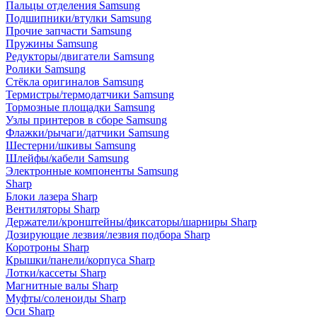
Пальцы отделения Samsung
Подшипники/втулки Samsung
Прочие запчасти Samsung
Пружины Samsung
Редукторы/двигатели Samsung
Ролики Samsung
Стёкла оригиналов Samsung
Термистры/термодатчики Samsung
Тормозные площадки Samsung
Узлы принтеров в сборе Samsung
Флажки/рычаги/датчики Samsung
Шестерни/шкивы Samsung
Шлейфы/кабели Samsung
Электронные компоненты Samsung
Sharp
Блоки лазера Sharp
Вентиляторы Sharp
Держатели/кронштейны/фиксаторы/шарниры Sharp
Дозирующие лезвия/лезвия подбора Sharp
Коротроны Sharp
Крышки/панели/корпуса Sharp
Лотки/кассеты Sharp
Магнитные валы Sharp
Муфты/соленоиды Sharp
Оси Sharp