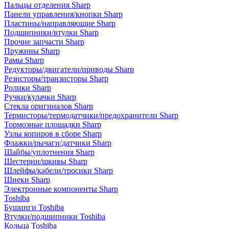
Пальцы отделения Sharp
Панели управления/кнопки Sharp
Пластины/направляющие Sharp
Подшипники/втулки Sharp
Прочие запчасти Sharp
Пружины Sharp
Рамы Sharp
Редукторы/двигатели/приводы Sharp
Резисторы/транзисторы Sharp
Ролики Sharp
Ручки/кулачки Sharp
Стекла оригиналов Sharp
Термисторы/термодатчики/предохранители Sharp
Тормозные площадки Sharp
Узлы копиров в сборе Sharp
Флажки/рычаги/датчики Sharp
Шайбы/уплотнения Sharp
Шестерни/шкивы Sharp
Шлейфы/кабели/тросики Sharp
Шнеки Sharp
Электронные компоненты Sharp
Toshiba
Бушинги Toshiba
Втулки/подшипники Toshiba
Кольца Toshiba