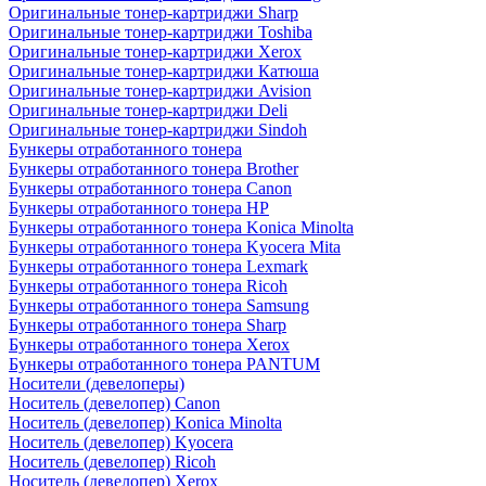
Оригинальные тонер-картриджи Sharp
Оригинальные тонер-картриджи Toshiba
Оригинальные тонер-картриджи Xerox
Оригинальные тонер-картриджи Катюша
Оригинальные тонер-картриджи Avision
Оригинальные тонер-картриджи Deli
Оригинальные тонер-картриджи Sindoh
Бункеры отработанного тонера
Бункеры отработанного тонера Brother
Бункеры отработанного тонера Canon
Бункеры отработанного тонера HP
Бункеры отработанного тонера Konica Minolta
Бункеры отработанного тонера Kyocera Mita
Бункеры отработанного тонера Lexmark
Бункеры отработанного тонера Ricoh
Бункеры отработанного тонера Samsung
Бункеры отработанного тонера Sharp
Бункеры отработанного тонера Xerox
Бункеры отработанного тонера PANTUM
Носители (девелоперы)
Носитель (девелопер) Canon
Носитель (девелопер) Konica Minolta
Носитель (девелопер) Kyocera
Носитель (девелопер) Ricoh
Носитель (девелопер) Xerox