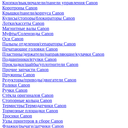
Кнопки/выключалели/панели управления Canon
Коротроны Canon
Крышки/панели/корпуса Canon
Кулисы/стопоры/блокираторы Canon
Лотки/кассеты Canon
Магнитные валы Canon
Муфты/Соленоиды Canon
Оси Canon
Пальцы отделения/сепараторы Canon
Печатающие головки Canon
Пластины/держатели/направляющие/кулачки Canon
Подшипники/втулки Canon
Прокладки/шайбы/уплотнители Canon
Прочие запчасти Canon
Пружины Canon
Редукторы/приводы/двигатели Canon
Ролики Canon
Ручки Canon
Стёкла оригиналов Canon
Стопорные кольца Canon
Термистры/Термодатчики Canon
Тормозные площадки Canon
Тросики Canon
Узлы принтеров в сборе Canon
Флажки/рычаги/датчики Canon