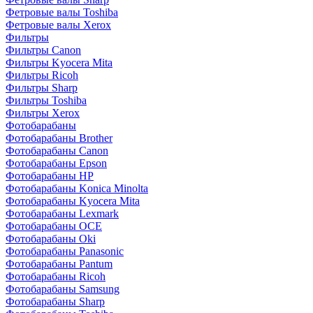
Фетровые валы Toshiba
Фетровые валы Xerox
Фильтры
Фильтры Canon
Фильтры Kyocera Mita
Фильтры Ricoh
Фильтры Sharp
Фильтры Toshiba
Фильтры Xerox
Фотобарабаны
Фотобарабаны Brother
Фотобарабаны Canon
Фотобарабаны Epson
Фотобарабаны HP
Фотобарабаны Konica Minolta
Фотобарабаны Kyocera Mita
Фотобарабаны Lexmark
Фотобарабаны OCE
Фотобарабаны Oki
Фотобарабаны Panasonic
Фотобарабаны Pantum
Фотобарабаны Ricoh
Фотобарабаны Samsung
Фотобарабаны Sharp