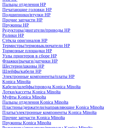
Пальцы отделения HP
Печатающие головки HP
Подшипники/втулки HP
Прочие запчасти HP
Пружины HP
Редукторы/двигатели/приводы HP
Ролики HP
Стёкла оригиналов HP
Термистры/термовыключатели HP
Тормозные площадки HP
Узлы принтеров в сборе HP
Флажки/рычаги/датчики HP
Шестерни/шкивы HP
Шлейфы/кабели HP
Электронные компоненты/платы HP
Konica Minolta
Кабели/шлейфы/провода Konica Minolta
Лотки/кассеты Konica Minolta
Муфты Konica Minolta
Пальцы отделения Konica Minolta
Пластины/держатели/направляющие Konica Minolta
Платы/электронные компоненты Konica Minolta
Прочие запчасти Konica Minolta
Пружины Konica Minolta
Редукторы/двигатели/приводы Konica Minolta