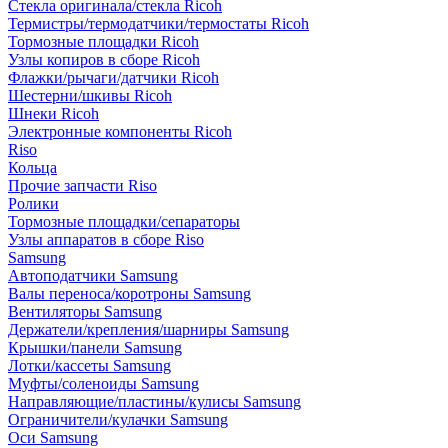
Стекла оригинала/стекла Ricoh
Термистры/термодатчики/термостаты Ricoh
Тормозные площадки Ricoh
Узлы копиров в сборе Ricoh
Флажки/рычаги/датчики Ricoh
Шестерни/шкивы Ricoh
Шнеки Ricoh
Электронные компоненты Ricoh
Riso
Кольца
Прочие запчасти Riso
Ролики
Тормозные площадки/сепараторы
Узлы аппаратов в сборе Riso
Samsung
Автоподатчики Samsung
Валы переноса/коротроны Samsung
Вентиляторы Samsung
Держатели/крепления/шарниры Samsung
Крышки/панели Samsung
Лотки/кассеты Samsung
Муфты/соленоиды Samsung
Направляющие/пластины/кулисы Samsung
Ограничители/кулачки Samsung
Оси Samsung