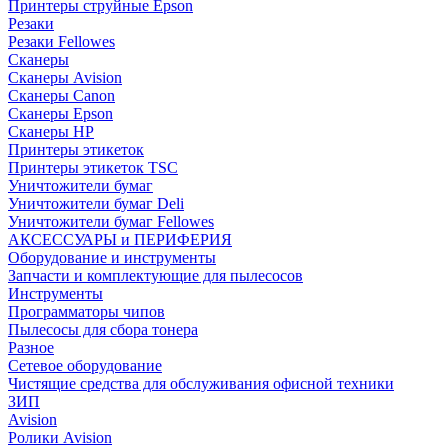
Принтеры струйные Epson
Резаки
Резаки Fellowes
Сканеры
Сканеры Avision
Сканеры Canon
Сканеры Epson
Сканеры HP
Принтеры этикеток
Принтеры этикеток TSC
Уничтожители бумаг
Уничтожители бумаг Deli
Уничтожители бумаг Fellowes
АКСЕССУАРЫ и ПЕРИФЕРИЯ
Оборудование и инструменты
Запчасти и комплектующие для пылесосов
Инструменты
Программаторы чипов
Пылесосы для сбора тонера
Разное
Сетевое оборудование
Чистящие средства для обслуживания офисной техники
ЗИП
Avision
Ролики Avision