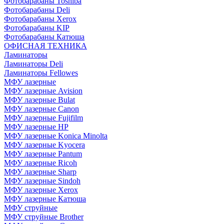
Фотобарабаны Toshiba
Фотобарабаны Deli
Фотобарабаны Xerox
Фотобарабаны KIP
Фотобарабаны Катюша
ОФИСНАЯ ТЕХНИКА
Ламинаторы
Ламинаторы Deli
Ламинаторы Fellowes
МФУ лазерные
МФУ лазерные Avision
МФУ лазерные Bulat
МФУ лазерные Canon
МФУ лазерные Fujifilm
МФУ лазерные HP
МФУ лазерные Konica Minolta
МФУ лазерные Kyocera
МФУ лазерные Pantum
МФУ лазерные Ricoh
МФУ лазерные Sharp
МФУ лазерные Sindoh
МФУ лазерные Xerox
МФУ лазерные Катюша
МФУ струйные
МФУ струйные Brother