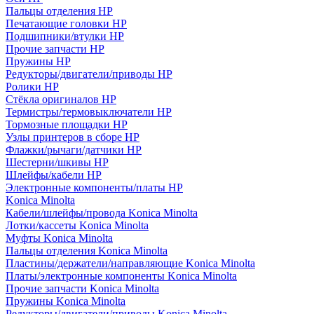
Пальцы отделения HP
Печатающие головки HP
Подшипники/втулки HP
Прочие запчасти HP
Пружины HP
Редукторы/двигатели/приводы HP
Ролики HP
Стёкла оригиналов HP
Термистры/термовыключатели HP
Тормозные площадки HP
Узлы принтеров в сборе HP
Флажки/рычаги/датчики HP
Шестерни/шкивы HP
Шлейфы/кабели HP
Электронные компоненты/платы HP
Konica Minolta
Кабели/шлейфы/провода Konica Minolta
Лотки/кассеты Konica Minolta
Муфты Konica Minolta
Пальцы отделения Konica Minolta
Пластины/держатели/направляющие Konica Minolta
Платы/электронные компоненты Konica Minolta
Прочие запчасти Konica Minolta
Пружины Konica Minolta
Редукторы/двигатели/приводы Konica Minolta