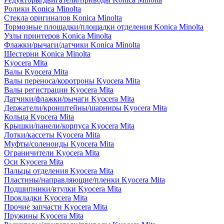
Ролики Konica Minolta
Стекла оригиналов Konica Minolta
Тормозные площадки/площадки отделения Konica Minolta
Узлы принтеров Konica Minolta
Флажки/рычаги/датчики Konica Minolta
Шестерни Konica Minolta
Kyocera Mita
Валы Kyocera Mita
Валы переноса/коротроны Kyocera Mita
Валы регистрации Kyocera Mita
Датчики/флажки/рычаги Kyocera Mita
Держатели/кронштейны/шарниры Kyocera Mita
Кольца Kyocera Mita
Крышки/панели/корпуса Kyocera Mita
Лотки/кассеты Kyocera Mita
Муфты/соленоиды Kyocera Mita
Ограничители Kyocera Mita
Оси Kyocera Mita
Пальцы отделения Kyocera Mita
Пластины/направляющие/пленки Kyocera Mita
Подшипники/втулки Kyocera Mita
Прокладки Kyocera Mita
Прочие запчасти Kyocera Mita
Пружины Kyocera Mita