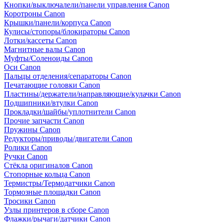
Кнопки/выключалели/панели управления Canon
Коротроны Canon
Крышки/панели/корпуса Canon
Кулисы/стопоры/блокираторы Canon
Лотки/кассеты Canon
Магнитные валы Canon
Муфты/Соленоиды Canon
Оси Canon
Пальцы отделения/сепараторы Canon
Печатающие головки Canon
Пластины/держатели/направляющие/кулачки Canon
Подшипники/втулки Canon
Прокладки/шайбы/уплотнители Canon
Прочие запчасти Canon
Пружины Canon
Редукторы/приводы/двигатели Canon
Ролики Canon
Ручки Canon
Стёкла оригиналов Canon
Стопорные кольца Canon
Термистры/Термодатчики Canon
Тормозные площадки Canon
Тросики Canon
Узлы принтеров в сборе Canon
Флажки/рычаги/датчики Canon