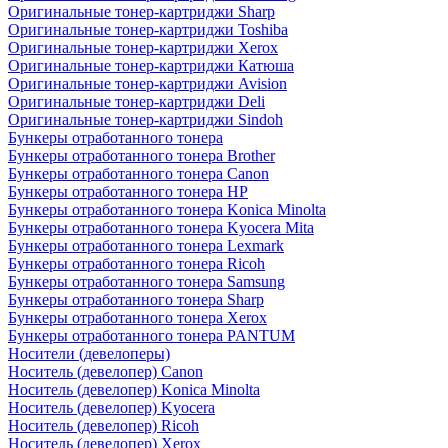
Оригинальные тонер-картриджи Sharp
Оригинальные тонер-картриджи Toshiba
Оригинальные тонер-картриджи Xerox
Оригинальные тонер-картриджи Катюша
Оригинальные тонер-картриджи Avision
Оригинальные тонер-картриджи Deli
Оригинальные тонер-картриджи Sindoh
Бункеры отработанного тонера
Бункеры отработанного тонера Brother
Бункеры отработанного тонера Canon
Бункеры отработанного тонера HP
Бункеры отработанного тонера Konica Minolta
Бункеры отработанного тонера Kyocera Mita
Бункеры отработанного тонера Lexmark
Бункеры отработанного тонера Ricoh
Бункеры отработанного тонера Samsung
Бункеры отработанного тонера Sharp
Бункеры отработанного тонера Xerox
Бункеры отработанного тонера PANTUM
Носители (девелоперы)
Носитель (девелопер) Canon
Носитель (девелопер) Konica Minolta
Носитель (девелопер) Kyocera
Носитель (девелопер) Ricoh
Носитель (девелопер) Xerox