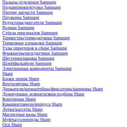
Пальцы отделения Samsung
Подшипники/втулки Samsung
Прочие запчасти Samsung
Пружины Samsung
Редукторы/двигатели Samsung
Ролики Samsung
Стёкла оригиналов Samsung
Термистры/термодатчики Samsung
Тормозные площадки Samsung
Узлы принтеров в сборе Samsung
Флажки/рычаги/датчики Samsung
Шестерни/шкивы Samsung
Шлейфы/кабели Samsung
Электронные компоненты Samsung
Sharp
Блоки лазера Sharp
Вентиляторы Sharp
Держатели/кронштейны/фиксаторы/шарниры Sharp
Дозирующие лезвия/лезвия подбора Sharp
Коротроны Sharp
Крышки/панели/корпуса Sharp
Лотки/кассеты Sharp
Магнитные валы Sharp
Муфты/соленоиды Sharp
Оси Sharp