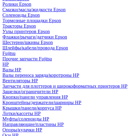
Ролики Epson
Смазки/масла/жидкости Epson
Соленоиды Epson
Тормозные площадки Epson
Тракторы Epson
Узлы принтеров Epson
Флажки/рычаги/датчики Epson
Шестерни/шкивы Epson
Шлейфы/кабели/провода Epson
Fujitsu
Прочие запчасти Fujitsu
HP
Валы HP
Валы переноса заряда/коротроны HP
Вентиляторы HP
Запчасти для плоттеров и широкоформатных принтеров HP
Защелки/ограничители HP
Кнопки/панели управления HP
Кронштейны/держатели/шарниры HP
Крышки/панели/корпуса HP
Лотки/кассеты HP
Муфты/соленоиды HP
Направляющие/пластины HP
Опоры/кулачки HP
Оси HP