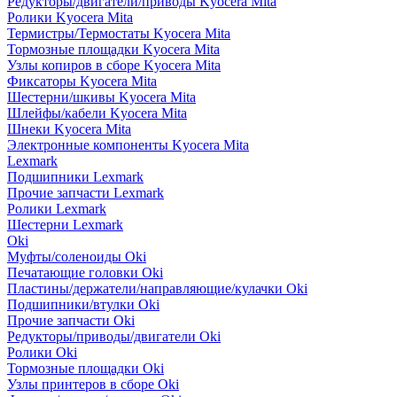
Редукторы/двигатели/приводы Kyocera Mita
Ролики Kyocera Mita
Термистры/Термостаты Kyocera Mita
Тормозные площадки Kyocera Mita
Узлы копиров в сборе Kyocera Mita
Фиксаторы Kyocera Mita
Шестерни/шкивы Kyocera Mita
Шлейфы/кабели Kyocera Mita
Шнеки Kyocera Mita
Электронные компоненты Kyocera Mita
Lexmark
Подшипники Lexmark
Прочие запчасти Lexmark
Ролики Lexmark
Шестерни Lexmark
Oki
Муфты/соленоиды Oki
Печатающие головки Oki
Пластины/держатели/направляющие/кулачки Oki
Подшипники/втулки Oki
Прочие запчасти Oki
Редукторы/приводы/двигатели Oki
Ролики Oki
Тормозные площадки Oki
Узлы принтеров в сборе Oki