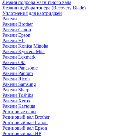
Лезвия подбора магнитного вала
Лезвия подбора тонера (Recovery Blade)
Уплотнения для картриджей
Ракели
Ракели Brother
Ракели Canon
Ракели Epson
Ракели HP
Ракели Konica Minolta
Ракели Kyocera Mita
Ракели Lexmark
Ракели Oki
Ракели Panasonic
Ракели Pantum
Ракели Ricoh
Ракели Samsung
Ракели Sharp
Ракели Toshiba
Ракели Xerox
Ракели Катюша
Резиновые валы
Резиновый вал Brother
Резиновый вал Canon
Резиновый вал Epson
Резиновый вал HP