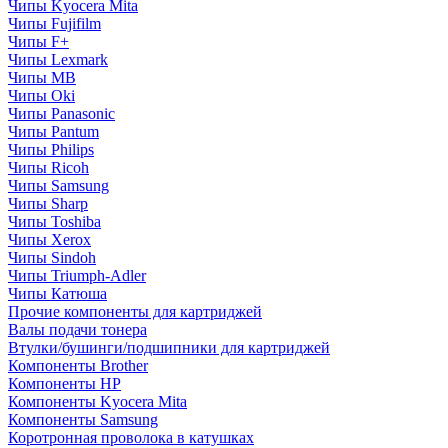
Чипы Kyocera Mita
Чипы Fujifilm
Чипы F+
Чипы Lexmark
Чипы MB
Чипы Oki
Чипы Panasonic
Чипы Pantum
Чипы Philips
Чипы Ricoh
Чипы Samsung
Чипы Sharp
Чипы Toshiba
Чипы Xerox
Чипы Sindoh
Чипы Triumph-Adler
Чипы Катюша
Прочие компоненты для картриджей
Валы подачи тонера
Втулки/бушинги/подшипники для картриджей
Компоненты Brother
Компоненты HP
Компоненты Kyocera Mita
Компоненты Samsung
Коротронная проволока в катушках