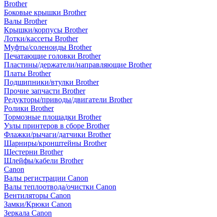
Brother
Боковые крышки Brother
Валы Brother
Крышки/корпусы Brother
Лотки/кассеты Brother
Муфты/соленоиды Brother
Печатающие головки Brother
Пластины/держатели/направляющие Brother
Платы Brother
Подшипники/втулки Brother
Прочие запчасти Brother
Редукторы/приводы/двигатели Brother
Ролики Brother
Тормозные площадки Brother
Узлы принтеров в сборе Brother
Флажки/рычаги/датчики Brother
Шарниры/кронштейны Brother
Шестерни Brother
Шлейфы/кабели Brother
Canon
Валы регистрации Canon
Валы теплоотвода/очистки Canon
Вентиляторы Canon
Замки/Крюки Canon
Зеркала Canon