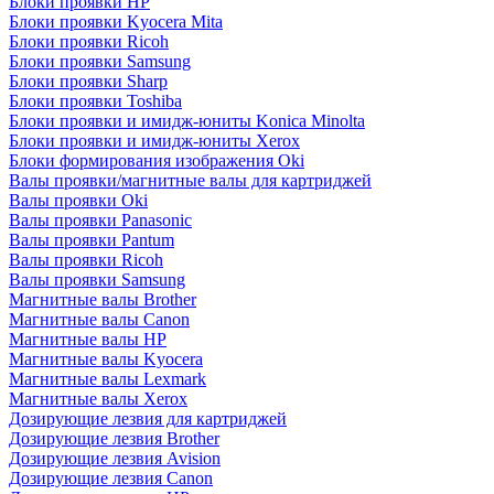
Блоки проявки HP
Блоки проявки Kyocera Mita
Блоки проявки Ricoh
Блоки проявки Samsung
Блоки проявки Sharp
Блоки проявки Toshiba
Блоки проявки и имидж-юниты Konica Minolta
Блоки проявки и имидж-юниты Xerox
Блоки формирования изображения Oki
Валы проявки/магнитные валы для картриджей
Валы проявки Oki
Валы проявки Panasonic
Валы проявки Pantum
Валы проявки Ricoh
Валы проявки Samsung
Магнитные валы Brother
Магнитные валы Canon
Магнитные валы HP
Магнитные валы Kyocera
Магнитные валы Lexmark
Магнитные валы Xerox
Дозирующие лезвия для картриджей
Дозирующие лезвия Brother
Дозирующие лезвия Avision
Дозирующие лезвия Canon