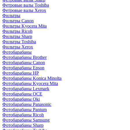
Фетровые валы Toshiba
Фетровые валы Xerox
Фильтры
Фильтры Canon
Фильтры Kyocera Mita
Фильтры Ricoh
Фильтры Sharp
Фильтры Toshiba
Фильтры Xerox
Фотобарабаны
Фотобарабаны Brother
Фотобарабаны Canon
Фотобарабаны Epson
Фотобарабаны HP
Фотобарабаны Konica Minolta
Фотобарабаны Kyocera Mita
Фотобарабаны Lexmark
Фотобарабаны OCE
Фотобарабаны Oki
Фотобарабаны Panasonic
Фотобарабаны Pantum
Фотобарабаны Ricoh
Фотобарабаны Samsung
Фотобарабаны Sharp