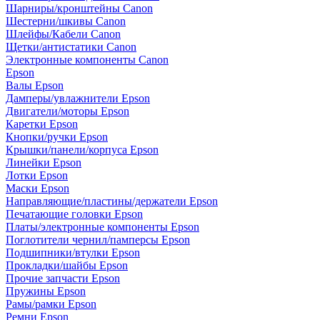
Шарниры/кронштейны Canon
Шестерни/шкивы Canon
Шлейфы/Кабели Canon
Щетки/антистатики Canon
Электронные компоненты Canon
Epson
Валы Epson
Дамперы/увлажнители Epson
Двигатели/моторы Epson
Каретки Epson
Кнопки/ручки Epson
Крышки/панели/корпуса Epson
Линейки Epson
Лотки Epson
Маски Epson
Направляющие/пластины/держатели Epson
Печатающие головки Epson
Платы/электронные компоненты Epson
Поглотители чернил/памперсы Epson
Подшипники/втулки Epson
Прокладки/шайбы Epson
Прочие запчасти Epson
Пружины Epson
Рамы/рамки Epson
Ремни Epson