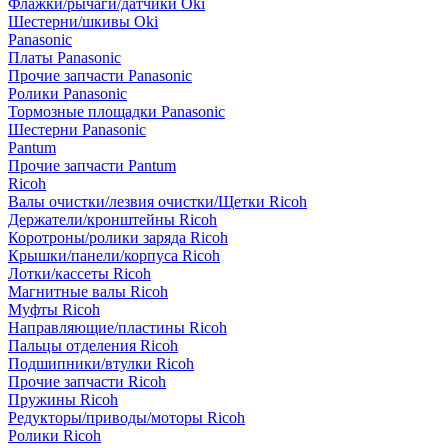
Флажки/рычаги/датчики Oki
Шестерни/шкивы Oki
Panasonic
Платы Panasonic
Прочие запчасти Panasonic
Ролики Panasonic
Тормозные площадки Panasonic
Шестерни Panasonic
Pantum
Прочие запчасти Pantum
Ricoh
Валы очистки/лезвия очистки/Щетки Ricoh
Держатели/кронштейны Ricoh
Коротроны/ролики заряда Ricoh
Крышки/панели/корпуса Ricoh
Лотки/кассеты Ricoh
Магнитные валы Ricoh
Муфты Ricoh
Направляющие/пластины Ricoh
Пальцы отделения Ricoh
Подшипники/втулки Ricoh
Прочие запчасти Ricoh
Пружины Ricoh
Редукторы/приводы/моторы Ricoh
Ролики Ricoh