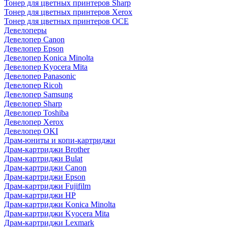
Тонер для цветных принтеров Sharp
Тонер для цветных принтеров Xerox
Тонер для цветных принтеров OCE
Девелоперы
Девелопер Canon
Девелопер Epson
Девелопер Konica Minolta
Девелопер Kyocera Mita
Девелопер Panasonic
Девелопер Ricoh
Девелопер Samsung
Девелопер Sharp
Девелопер Toshiba
Девелопер Xerox
Девелопер OKI
Драм-юниты и копи-картриджи
Драм-картриджи Brother
Драм-картриджи Bulat
Драм-картриджи Canon
Драм-картриджи Epson
Драм-картриджи Fujifilm
Драм-картриджи HP
Драм-картриджи Konica Minolta
Драм-картриджи Kyocera Mita
Драм-картриджи Lexmark