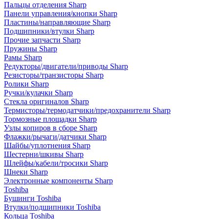
Пальцы отделения Sharp
Панели управления/кнопки Sharp
Пластины/направляющие Sharp
Подшипники/втулки Sharp
Прочие запчасти Sharp
Пружины Sharp
Рамы Sharp
Редукторы/двигатели/приводы Sharp
Резисторы/транзисторы Sharp
Ролики Sharp
Ручки/кулачки Sharp
Стекла оригиналов Sharp
Термисторы/термодатчики/предохранители Sharp
Тормозные площадки Sharp
Узлы копиров в сборе Sharp
Флажки/рычаги/датчики Sharp
Шайбы/уплотнения Sharp
Шестерни/шкивы Sharp
Шлейфы/кабели/тросики Sharp
Шнеки Sharp
Электронные компоненты Sharp
Toshiba
Бушинги Toshiba
Втулки/подшипники Toshiba
Кольца Toshiba