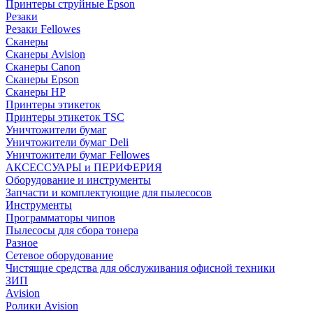
Принтеры струйные Epson
Резаки
Резаки Fellowes
Сканеры
Сканеры Avision
Сканеры Canon
Сканеры Epson
Сканеры HP
Принтеры этикеток
Принтеры этикеток TSC
Уничтожители бумаг
Уничтожители бумаг Deli
Уничтожители бумаг Fellowes
АКСЕССУАРЫ и ПЕРИФЕРИЯ
Оборудование и инструменты
Запчасти и комплектующие для пылесосов
Инструменты
Программаторы чипов
Пылесосы для сбора тонера
Разное
Сетевое оборудование
Чистящие средства для обслуживания офисной техники
ЗИП
Avision
Ролики Avision