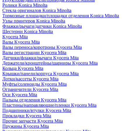
Ролики Konica Minolta
Стекла оригиналов Konica Minolta
Тормозные площадки/площадки отделения Konica Minolta
Узлы принтеров Konica Minolta
Флажки/рычаги/датчики Konica Minolta
Шестерни Konica Minolta
Kyocera Mita
Валы Kyocera Mita
Валы переноса/коротроны Kyocera Mita
Валы регистрации Kyocera Mita
Датчики/флажки/рычаги Kyocera Mita
Держатели/кронштейны/шарниры Kyocera Mita
Кольца Kyocera Mita
Крышки/панели/корпуса Kyocera Mita
Лотки/кассеты Kyocera Mita
Муфты/соленоиды Kyocera Mita
Ограничители Kyocera Mita
Оси Kyocera Mita
Пальцы отделения Kyocera Mita
Пластины/направляющие/пленки Kyocera Mita
Подшипники/втулки Kyocera Mita
Прокладки Kyocera Mita
Прочие запчасти Kyocera Mita
Пружины Kyocera Mita