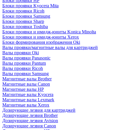
Блоки проявки HP
Блоки проявки Kyocera Mita
Блоки проявки Ricoh
Блоки проявки Samsung
Блоки проявки Sharp
Блоки проявки Toshiba
Блоки проявки и имидж-юниты Konica Minolta
Блоки проявки и имидж-юниты Xerox
Блоки формирования изображения Oki
Валы проявки/магнитные валы для картриджей
Валы проявки Oki
Валы проявки Panasonic
Валы проявки Pantum
Валы проявки Ricoh
Валы проявки Samsung
Магнитные валы Brother
Магнитные валы Canon
Магнитные валы HP
Магнитные валы Kyocera
Магнитные валы Lexmark
Магнитные валы Xerox
Дозирующие лезвия для картриджей
Дозирующие лезвия Brother
Дозирующие лезвия Avision
Дозирующие лезвия Canon