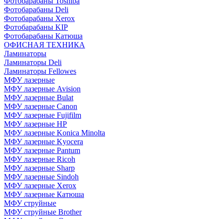
Фотобарабаны Toshiba
Фотобарабаны Deli
Фотобарабаны Xerox
Фотобарабаны KIP
Фотобарабаны Катюша
ОФИСНАЯ ТЕХНИКА
Ламинаторы
Ламинаторы Deli
Ламинаторы Fellowes
МФУ лазерные
МФУ лазерные Avision
МФУ лазерные Bulat
МФУ лазерные Canon
МФУ лазерные Fujifilm
МФУ лазерные HP
МФУ лазерные Konica Minolta
МФУ лазерные Kyocera
МФУ лазерные Pantum
МФУ лазерные Ricoh
МФУ лазерные Sharp
МФУ лазерные Sindoh
МФУ лазерные Xerox
МФУ лазерные Катюша
МФУ струйные
МФУ струйные Brother