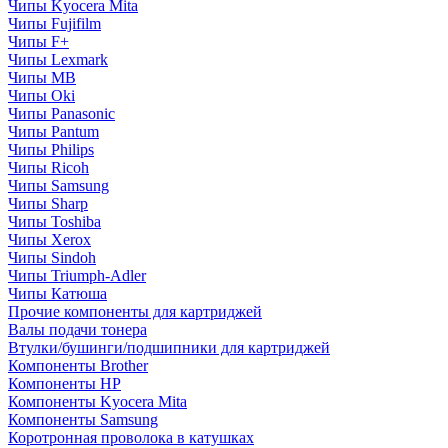
Чипы Kyocera Mita
Чипы Fujifilm
Чипы F+
Чипы Lexmark
Чипы MB
Чипы Oki
Чипы Panasonic
Чипы Pantum
Чипы Philips
Чипы Ricoh
Чипы Samsung
Чипы Sharp
Чипы Toshiba
Чипы Xerox
Чипы Sindoh
Чипы Triumph-Adler
Чипы Катюша
Прочие компоненты для картриджей
Валы подачи тонера
Втулки/бушинги/подшипники для картриджей
Компоненты Brother
Компоненты HP
Компоненты Kyocera Mita
Компоненты Samsung
Коротронная проволока в катушках