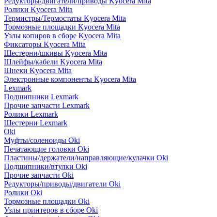
Редукторы/двигатели/приводы Kyocera Mita
Ролики Kyocera Mita
Термистры/Термостаты Kyocera Mita
Тормозные площадки Kyocera Mita
Узлы копиров в сборе Kyocera Mita
Фиксаторы Kyocera Mita
Шестерни/шкивы Kyocera Mita
Шлейфы/кабели Kyocera Mita
Шнеки Kyocera Mita
Электронные компоненты Kyocera Mita
Lexmark
Подшипники Lexmark
Прочие запчасти Lexmark
Ролики Lexmark
Шестерни Lexmark
Oki
Муфты/соленоиды Oki
Печатающие головки Oki
Пластины/держатели/направляющие/кулачки Oki
Подшипники/втулки Oki
Прочие запчасти Oki
Редукторы/приводы/двигатели Oki
Ролики Oki
Тормозные площадки Oki
Узлы принтеров в сборе Oki