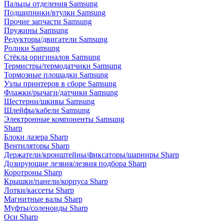
Пальцы отделения Samsung
Подшипники/втулки Samsung
Прочие запчасти Samsung
Пружины Samsung
Редукторы/двигатели Samsung
Ролики Samsung
Стёкла оригиналов Samsung
Термистры/термодатчики Samsung
Тормозные площадки Samsung
Узлы принтеров в сборе Samsung
Флажки/рычаги/датчики Samsung
Шестерни/шкивы Samsung
Шлейфы/кабели Samsung
Электронные компоненты Samsung
Sharp
Блоки лазера Sharp
Вентиляторы Sharp
Держатели/кронштейны/фиксаторы/шарниры Sharp
Дозирующие лезвия/лезвия подбора Sharp
Коротроны Sharp
Крышки/панели/корпуса Sharp
Лотки/кассеты Sharp
Магнитные валы Sharp
Муфты/соленоиды Sharp
Оси Sharp