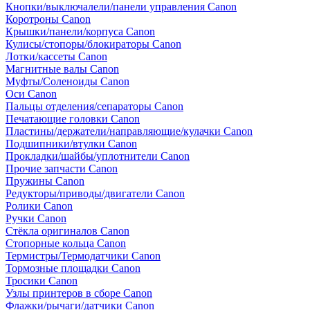
Кнопки/выключалели/панели управления Canon
Коротроны Canon
Крышки/панели/корпуса Canon
Кулисы/стопоры/блокираторы Canon
Лотки/кассеты Canon
Магнитные валы Canon
Муфты/Соленоиды Canon
Оси Canon
Пальцы отделения/сепараторы Canon
Печатающие головки Canon
Пластины/держатели/направляющие/кулачки Canon
Подшипники/втулки Canon
Прокладки/шайбы/уплотнители Canon
Прочие запчасти Canon
Пружины Canon
Редукторы/приводы/двигатели Canon
Ролики Canon
Ручки Canon
Стёкла оригиналов Canon
Стопорные кольца Canon
Термистры/Термодатчики Canon
Тормозные площадки Canon
Тросики Canon
Узлы принтеров в сборе Canon
Флажки/рычаги/датчики Canon