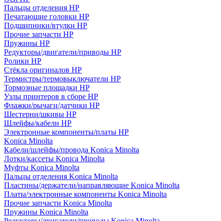
Пальцы отделения HP
Печатающие головки HP
Подшипники/втулки HP
Прочие запчасти HP
Пружины HP
Редукторы/двигатели/приводы HP
Ролики HP
Стёкла оригиналов HP
Термистры/термовыключатели HP
Тормозные площадки HP
Узлы принтеров в сборе HP
Флажки/рычаги/датчики HP
Шестерни/шкивы HP
Шлейфы/кабели HP
Электронные компоненты/платы HP
Konica Minolta
Кабели/шлейфы/провода Konica Minolta
Лотки/кассеты Konica Minolta
Муфты Konica Minolta
Пальцы отделения Konica Minolta
Пластины/держатели/направляющие Konica Minolta
Платы/электронные компоненты Konica Minolta
Прочие запчасти Konica Minolta
Пружины Konica Minolta
Редукторы/двигатели/приводы Konica Minolta