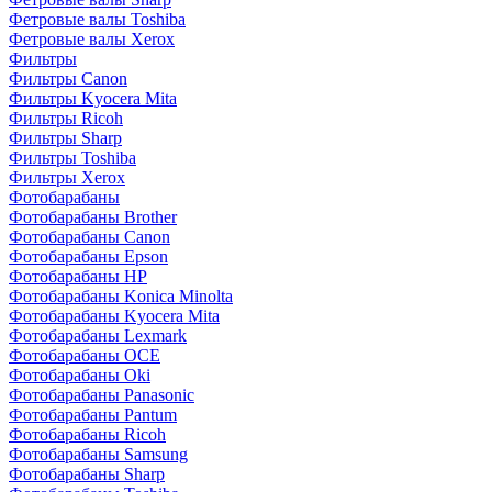
Фетровые валы Toshiba
Фетровые валы Xerox
Фильтры
Фильтры Canon
Фильтры Kyocera Mita
Фильтры Ricoh
Фильтры Sharp
Фильтры Toshiba
Фильтры Xerox
Фотобарабаны
Фотобарабаны Brother
Фотобарабаны Canon
Фотобарабаны Epson
Фотобарабаны HP
Фотобарабаны Konica Minolta
Фотобарабаны Kyocera Mita
Фотобарабаны Lexmark
Фотобарабаны OCE
Фотобарабаны Oki
Фотобарабаны Panasonic
Фотобарабаны Pantum
Фотобарабаны Ricoh
Фотобарабаны Samsung
Фотобарабаны Sharp