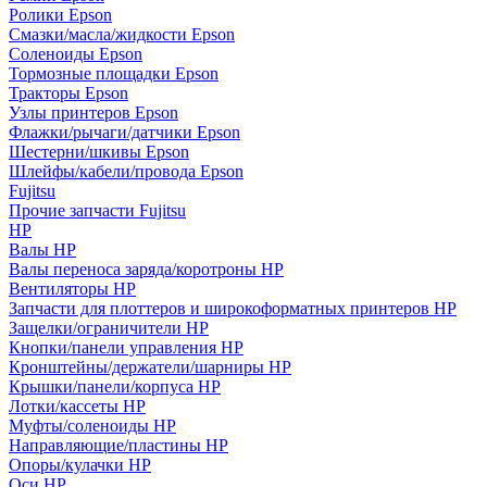
Ролики Epson
Смазки/масла/жидкости Epson
Соленоиды Epson
Тормозные площадки Epson
Тракторы Epson
Узлы принтеров Epson
Флажки/рычаги/датчики Epson
Шестерни/шкивы Epson
Шлейфы/кабели/провода Epson
Fujitsu
Прочие запчасти Fujitsu
HP
Валы HP
Валы переноса заряда/коротроны HP
Вентиляторы HP
Запчасти для плоттеров и широкоформатных принтеров HP
Защелки/ограничители HP
Кнопки/панели управления HP
Кронштейны/держатели/шарниры HP
Крышки/панели/корпуса HP
Лотки/кассеты HP
Муфты/соленоиды HP
Направляющие/пластины HP
Опоры/кулачки HP
Оси HP