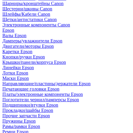
Шарниры/кронштейны Canon
Шестерни/шкивы Canon
Шлейфы/Кабели Canon
Щетки/антистатики Canon
Электронные компоненты Canon
Epson
Валы Epson
Дамперы/увлажнители Epson
Двигатели/моторы Epson
Каретки Epson
Кнопки/ручки Epson
Крышки/панели/корпуса Epson
Линейки Epson
Лотки Epson
Маски Epson
Направляющие/пластины/держатели Epson
Печатающие головки Epson
Платы/электронные компоненты Epson
Поглотители чернил/памперсы Epson
Подшипники/втулки Epson
Прокладки/шайбы Epson
Прочие запчасти Epson
Пружины Epson
Рамы/рамки Epson
Ремни Epson