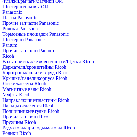
Флажки/рычаги/датчики Oki
Шестерни/шкивы Oki
Panasonic
Платы Panasonic
Прочие запчасти Panasonic
Ролики Panasonic
Тормозные площадки Panasonic
Шестерни Panasonic
Pantum
Прочие запчасти Pantum
Ricoh
Валы очистки/лезвия очистки/Щетки Ricoh
Держатели/кронштейны Ricoh
Коротроны/ролики заряда Ricoh
Крышки/панели/корпуса Ricoh
Лотки/кассеты Ricoh
Магнитные валы Ricoh
Муфты Ricoh
Направляющие/пластины Ricoh
Пальцы отделения Ricoh
Подшипники/втулки Ricoh
Прочие запчасти Ricoh
Пружины Ricoh
Редукторы/приводы/моторы Ricoh
Ролики Ricoh