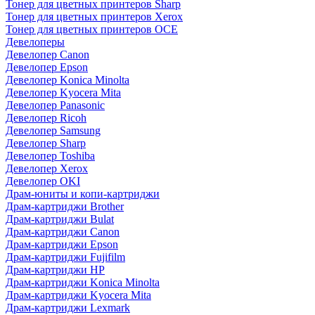
Тонер для цветных принтеров Sharp
Тонер для цветных принтеров Xerox
Тонер для цветных принтеров OCE
Девелоперы
Девелопер Canon
Девелопер Epson
Девелопер Konica Minolta
Девелопер Kyocera Mita
Девелопер Panasonic
Девелопер Ricoh
Девелопер Samsung
Девелопер Sharp
Девелопер Toshiba
Девелопер Xerox
Девелопер OKI
Драм-юниты и копи-картриджи
Драм-картриджи Brother
Драм-картриджи Bulat
Драм-картриджи Canon
Драм-картриджи Epson
Драм-картриджи Fujifilm
Драм-картриджи HP
Драм-картриджи Konica Minolta
Драм-картриджи Kyocera Mita
Драм-картриджи Lexmark