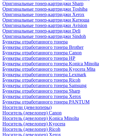
Оригинальные тонер-картриджи Sharp
Оригинальные тонер-картриджи Toshiba
Оригинальные тонер-картриджи Xerox
Оригинальные тонер-картриджи Катюша
Оригинальные тонер-картриджи Avision
Оригинальные тонер-картриджи Deli
Оригинальные тонер-картриджи Sindoh
Бункеры отработанного тонера
Бункеры отработанного тонера Brother
Бункеры отработанного тонера Canon
Бункеры отработанного тонера HP
Бункеры отработанного тонера Konica Minolta
Бункеры отработанного тонера Kyocera Mita
Бункеры отработанного тонера Lexmark
Бункеры отработанного тонера Ricoh
Бункеры отработанного тонера Samsung
Бункеры отработанного тонера Sharp
Бункеры отработанного тонера Xerox
Бункеры отработанного тонера PANTUM
Носители (девелоперы)
Носитель (девелопер) Canon
Носитель (девелопер) Konica Minolta
Носитель (девелопер) Kyocera
Носитель (девелопер) Ricoh
Носитель (девелопер) Xerox