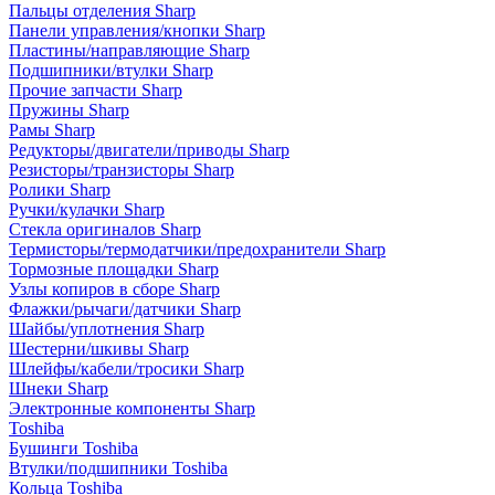
Пальцы отделения Sharp
Панели управления/кнопки Sharp
Пластины/направляющие Sharp
Подшипники/втулки Sharp
Прочие запчасти Sharp
Пружины Sharp
Рамы Sharp
Редукторы/двигатели/приводы Sharp
Резисторы/транзисторы Sharp
Ролики Sharp
Ручки/кулачки Sharp
Стекла оригиналов Sharp
Термисторы/термодатчики/предохранители Sharp
Тормозные площадки Sharp
Узлы копиров в сборе Sharp
Флажки/рычаги/датчики Sharp
Шайбы/уплотнения Sharp
Шестерни/шкивы Sharp
Шлейфы/кабели/тросики Sharp
Шнеки Sharp
Электронные компоненты Sharp
Toshiba
Бушинги Toshiba
Втулки/подшипники Toshiba
Кольца Toshiba