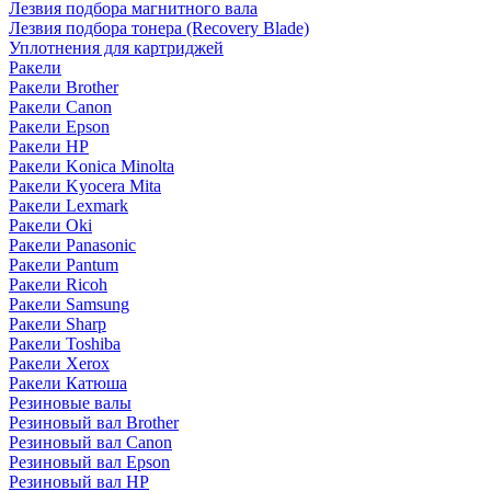
Лезвия подбора магнитного вала
Лезвия подбора тонера (Recovery Blade)
Уплотнения для картриджей
Ракели
Ракели Brother
Ракели Canon
Ракели Epson
Ракели HP
Ракели Konica Minolta
Ракели Kyocera Mita
Ракели Lexmark
Ракели Oki
Ракели Panasonic
Ракели Pantum
Ракели Ricoh
Ракели Samsung
Ракели Sharp
Ракели Toshiba
Ракели Xerox
Ракели Катюша
Резиновые валы
Резиновый вал Brother
Резиновый вал Canon
Резиновый вал Epson
Резиновый вал HP