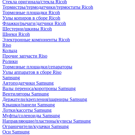
Стекла оригинала/стекла Ricoh
Термистры/термодатчики/термостаты Ricoh
Тормозные площадки Ricoh
Узлы копиров в сборе Ricoh
Флажки/рычаги/датчики Ricoh
Шестерни/шкивы Ricoh
Шнеки Ricoh
Электронные компоненты Ricoh
Riso
Кольца
Прочие запчасти Riso
Ролики
Тормозные площадки/сепараторы
Узлы аппаратов в сборе Riso
Samsung
Автоподатчики Samsung
Валы переноса/коротроны Samsung
Вентиляторы Samsung
Держатели/крепления/шарниры Samsung
Крышки/панели Samsung
Лотки/кассеты Samsung
Муфты/соленоиды Samsung
Направляющие/пластины/кулисы Samsung
Ограничители/кулачки Samsung
Оси Samsung