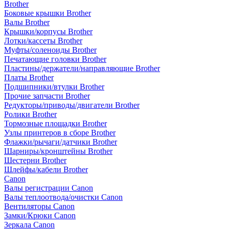
Brother
Боковые крышки Brother
Валы Brother
Крышки/корпусы Brother
Лотки/кассеты Brother
Муфты/соленоиды Brother
Печатающие головки Brother
Пластины/держатели/направляющие Brother
Платы Brother
Подшипники/втулки Brother
Прочие запчасти Brother
Редукторы/приводы/двигатели Brother
Ролики Brother
Тормозные площадки Brother
Узлы принтеров в сборе Brother
Флажки/рычаги/датчики Brother
Шарниры/кронштейны Brother
Шестерни Brother
Шлейфы/кабели Brother
Canon
Валы регистрации Canon
Валы теплоотвода/очистки Canon
Вентиляторы Canon
Замки/Крюки Canon
Зеркала Canon