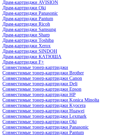
Драм-картриджи AVISION
Драм-картриджи Oki
Драм-картриджи Panasonic
Драм-картриджи Pantum
Драм-картриджи Ricoh
Драм-картриджи Samsung
Драм-картриджи Sharp
Драм-картриджи Toshiba
Драм-картриджи Xerox
Драм-картриджи SINDOH
Драм-картриджи КАТЮША
Драм-картриджи F+
Совместимые тонер-картриджи
Совместимые тонер-картриджи Brother
Совместимые тонер-картриджи Canon
Совместимые тонер-картриджи Deli
Совместимые тонер-картриджи Epson
Совместимые тонер-картриджи HP
Совместимые тонер-картриджи Konica Minolta
Совместимые тонер-картриджи Kyocera
Совместимые тонер-картриджи Huawei
Совместимые тонер-картриджи Lexmark
Совместимые тонер-картриджи Oki
Совместимые тонер-картриджи Panasonic
Совместимые тонер-картриджи Pantum