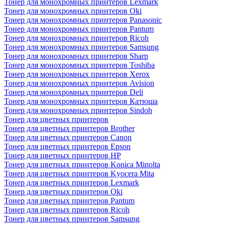
Тонер для монохромных принтеров Lexmark
Тонер для монохромных принтеров Oki
Тонер для монохромных принтеров Panasonic
Тонер для монохромных принтеров Pantum
Тонер для монохромных принтеров Ricoh
Тонер для монохромных принтеров Samsung
Тонер для монохромных принтеров Sharp
Тонер для монохромных принтеров Toshiba
Тонер для монохромных принтеров Xerox
Тонер для монохромных принтеров Avision
Тонер для монохромных принтеров Deli
Тонер для монохромных принтеров Катюша
Тонер для монохромных принтеров Sindoh
Тонер для цветных принтеров
Тонер для цветных принтеров Brother
Тонер для цветных принтеров Canon
Тонер для цветных принтеров Epson
Тонер для цветных принтеров HP
Тонер для цветных принтеров Konica Minolta
Тонер для цветных принтеров Kyocera Mita
Тонер для цветных принтеров Lexmark
Тонер для цветных принтеров Oki
Тонер для цветных принтеров Pantum
Тонер для цветных принтеров Ricoh
Тонер для цветных принтеров Samsung