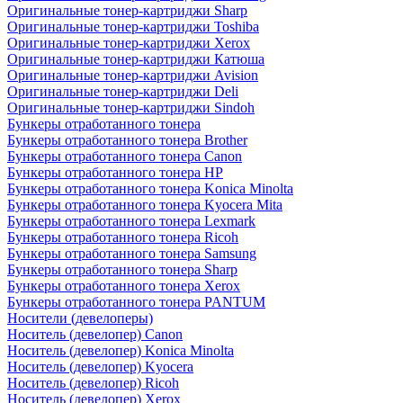
Оригинальные тонер-картриджи Sharp
Оригинальные тонер-картриджи Toshiba
Оригинальные тонер-картриджи Xerox
Оригинальные тонер-картриджи Катюша
Оригинальные тонер-картриджи Avision
Оригинальные тонер-картриджи Deli
Оригинальные тонер-картриджи Sindoh
Бункеры отработанного тонера
Бункеры отработанного тонера Brother
Бункеры отработанного тонера Canon
Бункеры отработанного тонера HP
Бункеры отработанного тонера Konica Minolta
Бункеры отработанного тонера Kyocera Mita
Бункеры отработанного тонера Lexmark
Бункеры отработанного тонера Ricoh
Бункеры отработанного тонера Samsung
Бункеры отработанного тонера Sharp
Бункеры отработанного тонера Xerox
Бункеры отработанного тонера PANTUM
Носители (девелоперы)
Носитель (девелопер) Canon
Носитель (девелопер) Konica Minolta
Носитель (девелопер) Kyocera
Носитель (девелопер) Ricoh
Носитель (девелопер) Xerox