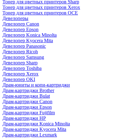
Тонер для цветных принтеров Sharp
Тонер для цветных принтеров Xerox
Тонер для цветных принтеров OCE
Девелоперы
Девелопер Canon
Девелопер Epson
Девелопер Konica Minolta
Девелопер Kyocera Mita
Девелопер Panasonic
Девелопер Ricoh
Девелопер Samsung
Девелопер Sharp
Девелопер Toshiba
Девелопер Xerox
Девелопер OKI
Драм-юниты и копи-картриджи
Драм-картриджи Brother
Драм-картриджи Bulat
Драм-картриджи Canon
Драм-картриджи Epson
Драм-картриджи Fujifilm
Драм-картриджи HP
Драм-картриджи Konica Minolta
Драм-картриджи Kyocera Mita
Драм-картриджи Lexmark