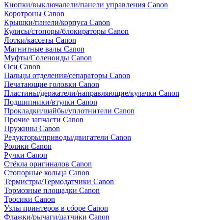
Кнопки/выключалели/панели управления Canon
Коротроны Canon
Крышки/панели/корпуса Canon
Кулисы/стопоры/блокираторы Canon
Лотки/кассеты Canon
Магнитные валы Canon
Муфты/Соленоиды Canon
Оси Canon
Пальцы отделения/сепараторы Canon
Печатающие головки Canon
Пластины/держатели/направляющие/кулачки Canon
Подшипники/втулки Canon
Прокладки/шайбы/уплотнители Canon
Прочие запчасти Canon
Пружины Canon
Редукторы/приводы/двигатели Canon
Ролики Canon
Ручки Canon
Стёкла оригиналов Canon
Стопорные кольца Canon
Термистры/Термодатчики Canon
Тормозные площадки Canon
Тросики Canon
Узлы принтеров в сборе Canon
Флажки/рычаги/датчики Canon