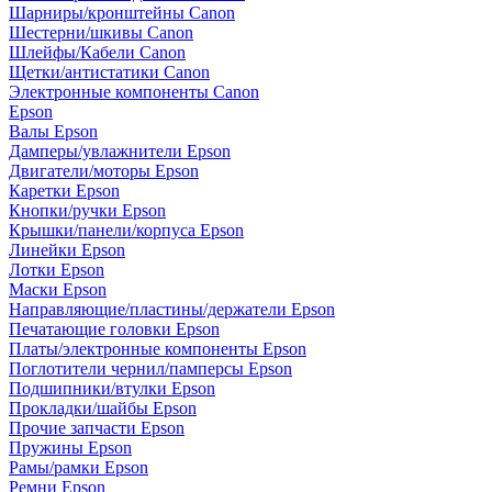
Шарниры/кронштейны Canon
Шестерни/шкивы Canon
Шлейфы/Кабели Canon
Щетки/антистатики Canon
Электронные компоненты Canon
Epson
Валы Epson
Дамперы/увлажнители Epson
Двигатели/моторы Epson
Каретки Epson
Кнопки/ручки Epson
Крышки/панели/корпуса Epson
Линейки Epson
Лотки Epson
Маски Epson
Направляющие/пластины/держатели Epson
Печатающие головки Epson
Платы/электронные компоненты Epson
Поглотители чернил/памперсы Epson
Подшипники/втулки Epson
Прокладки/шайбы Epson
Прочие запчасти Epson
Пружины Epson
Рамы/рамки Epson
Ремни Epson