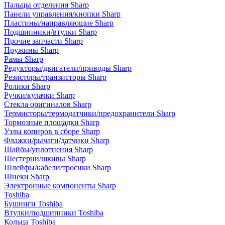
Пальцы отделения Sharp
Панели управления/кнопки Sharp
Пластины/направляющие Sharp
Подшипники/втулки Sharp
Прочие запчасти Sharp
Пружины Sharp
Рамы Sharp
Редукторы/двигатели/приводы Sharp
Резисторы/транзисторы Sharp
Ролики Sharp
Ручки/кулачки Sharp
Стекла оригиналов Sharp
Термисторы/термодатчики/предохранители Sharp
Тормозные площадки Sharp
Узлы копиров в сборе Sharp
Флажки/рычаги/датчики Sharp
Шайбы/уплотнения Sharp
Шестерни/шкивы Sharp
Шлейфы/кабели/тросики Sharp
Шнеки Sharp
Электронные компоненты Sharp
Toshiba
Бушинги Toshiba
Втулки/подшипники Toshiba
Кольца Toshiba