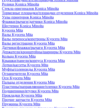
Ролики Konica Minolta
Стекла оригиналов Konica Minolta
Тормозные площадки/площадки отделения Konica Minolta
Узлы принтеров Konica Minolta
Флажки/рычаги/датчики Konica Minolta
Шестерни Konica Minolta
Kyocera Mita
Валы Kyocera Mita
Валы переноса/коротроны Kyocera Mita
Валы регистрации Kyocera Mita
Датчики/флажки/рычаги Kyocera Mita
Держатели/кронштейны/шарниры Kyocera Mita
Кольца Kyocera Mita
Крышки/панели/корпуса Kyocera Mita
Лотки/кассеты Kyocera Mita
Муфты/соленоиды Kyocera Mita
Ограничители Kyocera Mita
Оси Kyocera Mita
Пальцы отделения Kyocera Mita
Пластины/направляющие/пленки Kyocera Mita
Подшипники/втулки Kyocera Mita
Прокладки Kyocera Mita
Прочие запчасти Kyocera Mita
Пружины Kyocera Mita