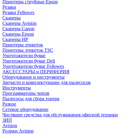
Принтеры струйные Epson
Резаки
Резаки Fellowes
Сканеры
Сканеры Avision
Сканеры Canon
Сканеры Epson
Сканеры HP
Принтеры этикеток
Принтеры этикеток TSC
Уничтожители бумаг
Уничтожители бумаг Deli
Уничтожители бумаг Fellowes
АКСЕССУАРЫ и ПЕРИФЕРИЯ
Оборудование и инструменты
Запчасти и комплектующие для пылесосов
Инструменты
Программаторы чипов
Пылесосы для сбора тонера
Разное
Сетевое оборудование
Чистящие средства для обслуживания офисной техники
ЗИП
Avision
Ролики Avision