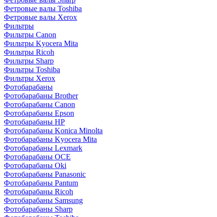
Фетровые валы Toshiba
Фетровые валы Xerox
Фильтры
Фильтры Canon
Фильтры Kyocera Mita
Фильтры Ricoh
Фильтры Sharp
Фильтры Toshiba
Фильтры Xerox
Фотобарабаны
Фотобарабаны Brother
Фотобарабаны Canon
Фотобарабаны Epson
Фотобарабаны HP
Фотобарабаны Konica Minolta
Фотобарабаны Kyocera Mita
Фотобарабаны Lexmark
Фотобарабаны OCE
Фотобарабаны Oki
Фотобарабаны Panasonic
Фотобарабаны Pantum
Фотобарабаны Ricoh
Фотобарабаны Samsung
Фотобарабаны Sharp