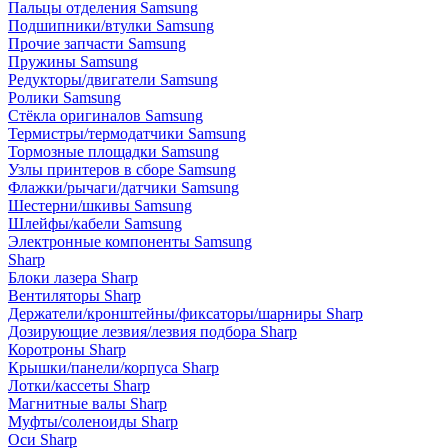
Пальцы отделения Samsung
Подшипники/втулки Samsung
Прочие запчасти Samsung
Пружины Samsung
Редукторы/двигатели Samsung
Ролики Samsung
Стёкла оригиналов Samsung
Термистры/термодатчики Samsung
Тормозные площадки Samsung
Узлы принтеров в сборе Samsung
Флажки/рычаги/датчики Samsung
Шестерни/шкивы Samsung
Шлейфы/кабели Samsung
Электронные компоненты Samsung
Sharp
Блоки лазера Sharp
Вентиляторы Sharp
Держатели/кронштейны/фиксаторы/шарниры Sharp
Дозирующие лезвия/лезвия подбора Sharp
Коротроны Sharp
Крышки/панели/корпуса Sharp
Лотки/кассеты Sharp
Магнитные валы Sharp
Муфты/соленоиды Sharp
Оси Sharp