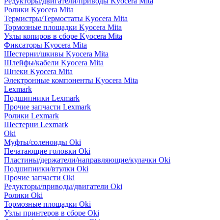
Редукторы/двигатели/приводы Kyocera Mita
Ролики Kyocera Mita
Термистры/Термостаты Kyocera Mita
Тормозные площадки Kyocera Mita
Узлы копиров в сборе Kyocera Mita
Фиксаторы Kyocera Mita
Шестерни/шкивы Kyocera Mita
Шлейфы/кабели Kyocera Mita
Шнеки Kyocera Mita
Электронные компоненты Kyocera Mita
Lexmark
Подшипники Lexmark
Прочие запчасти Lexmark
Ролики Lexmark
Шестерни Lexmark
Oki
Муфты/соленоиды Oki
Печатающие головки Oki
Пластины/держатели/направляющие/кулачки Oki
Подшипники/втулки Oki
Прочие запчасти Oki
Редукторы/приводы/двигатели Oki
Ролики Oki
Тормозные площадки Oki
Узлы принтеров в сборе Oki