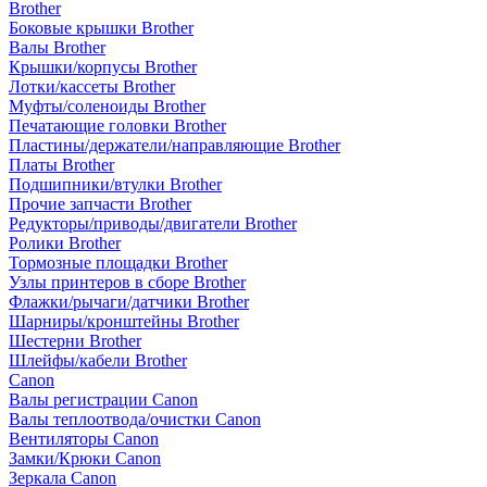
Brother
Боковые крышки Brother
Валы Brother
Крышки/корпусы Brother
Лотки/кассеты Brother
Муфты/соленоиды Brother
Печатающие головки Brother
Пластины/держатели/направляющие Brother
Платы Brother
Подшипники/втулки Brother
Прочие запчасти Brother
Редукторы/приводы/двигатели Brother
Ролики Brother
Тормозные площадки Brother
Узлы принтеров в сборе Brother
Флажки/рычаги/датчики Brother
Шарниры/кронштейны Brother
Шестерни Brother
Шлейфы/кабели Brother
Canon
Валы регистрации Canon
Валы теплоотвода/очистки Canon
Вентиляторы Canon
Замки/Крюки Canon
Зеркала Canon