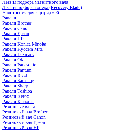
Лезвия подбора магнитного вала
Лезвия подбора тонера (Recovery Blade)
Уплотнения для картриджей
Ракели
Ракели Brother
Ракели Canon
Ракели Epson
Ракели HP
Ракели Konica Minolta
Ракели Kyocera Mita
Ракели Lexmark
Ракели Oki
Ракели Panasonic
Ракели Pantum
Ракели Ricoh
Ракели Samsung
Ракели Sharp
Ракели Toshiba
Ракели Xerox
Ракели Катюша
Резиновые валы
Резиновый вал Brother
Резиновый вал Canon
Резиновый вал Epson
Резиновый вал HP