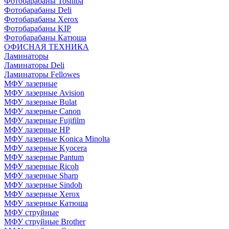
Фотобарабаны Toshiba
Фотобарабаны Deli
Фотобарабаны Xerox
Фотобарабаны KIP
Фотобарабаны Катюша
ОФИСНАЯ ТЕХНИКА
Ламинаторы
Ламинаторы Deli
Ламинаторы Fellowes
МФУ лазерные
МФУ лазерные Avision
МФУ лазерные Bulat
МФУ лазерные Canon
МФУ лазерные Fujifilm
МФУ лазерные HP
МФУ лазерные Konica Minolta
МФУ лазерные Kyocera
МФУ лазерные Pantum
МФУ лазерные Ricoh
МФУ лазерные Sharp
МФУ лазерные Sindoh
МФУ лазерные Xerox
МФУ лазерные Катюша
МФУ струйные
МФУ струйные Brother