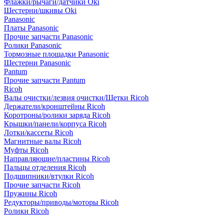
Флажки/рычаги/датчики Oki
Шестерни/шкивы Oki
Panasonic
Платы Panasonic
Прочие запчасти Panasonic
Ролики Panasonic
Тормозные площадки Panasonic
Шестерни Panasonic
Pantum
Прочие запчасти Pantum
Ricoh
Валы очистки/лезвия очистки/Щетки Ricoh
Держатели/кронштейны Ricoh
Коротроны/ролики заряда Ricoh
Крышки/панели/корпуса Ricoh
Лотки/кассеты Ricoh
Магнитные валы Ricoh
Муфты Ricoh
Направляющие/пластины Ricoh
Пальцы отделения Ricoh
Подшипники/втулки Ricoh
Прочие запчасти Ricoh
Пружины Ricoh
Редукторы/приводы/моторы Ricoh
Ролики Ricoh