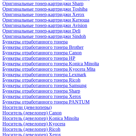
Оригинальные тонер-картриджи Sharp
Оригинальные тонер-картриджи Toshiba
Оригинальные тонер-картриджи Xerox
Оригинальные тонер-картриджи Катюша
Оригинальные тонер-картриджи Avision
Оригинальные тонер-картриджи Deli
Оригинальные тонер-картриджи Sindoh
Бункеры отработанного тонера
Бункеры отработанного тонера Brother
Бункеры отработанного тонера Canon
Бункеры отработанного тонера HP
Бункеры отработанного тонера Konica Minolta
Бункеры отработанного тонера Kyocera Mita
Бункеры отработанного тонера Lexmark
Бункеры отработанного тонера Ricoh
Бункеры отработанного тонера Samsung
Бункеры отработанного тонера Sharp
Бункеры отработанного тонера Xerox
Бункеры отработанного тонера PANTUM
Носители (девелоперы)
Носитель (девелопер) Canon
Носитель (девелопер) Konica Minolta
Носитель (девелопер) Kyocera
Носитель (девелопер) Ricoh
Носитель (девелопер) Xerox