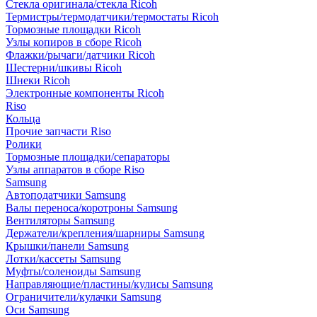
Стекла оригинала/стекла Ricoh
Термистры/термодатчики/термостаты Ricoh
Тормозные площадки Ricoh
Узлы копиров в сборе Ricoh
Флажки/рычаги/датчики Ricoh
Шестерни/шкивы Ricoh
Шнеки Ricoh
Электронные компоненты Ricoh
Riso
Кольца
Прочие запчасти Riso
Ролики
Тормозные площадки/сепараторы
Узлы аппаратов в сборе Riso
Samsung
Автоподатчики Samsung
Валы переноса/коротроны Samsung
Вентиляторы Samsung
Держатели/крепления/шарниры Samsung
Крышки/панели Samsung
Лотки/кассеты Samsung
Муфты/соленоиды Samsung
Направляющие/пластины/кулисы Samsung
Ограничители/кулачки Samsung
Оси Samsung