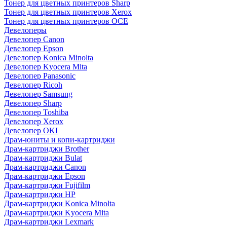
Тонер для цветных принтеров Sharp
Тонер для цветных принтеров Xerox
Тонер для цветных принтеров OCE
Девелоперы
Девелопер Canon
Девелопер Epson
Девелопер Konica Minolta
Девелопер Kyocera Mita
Девелопер Panasonic
Девелопер Ricoh
Девелопер Samsung
Девелопер Sharp
Девелопер Toshiba
Девелопер Xerox
Девелопер OKI
Драм-юниты и копи-картриджи
Драм-картриджи Brother
Драм-картриджи Bulat
Драм-картриджи Canon
Драм-картриджи Epson
Драм-картриджи Fujifilm
Драм-картриджи HP
Драм-картриджи Konica Minolta
Драм-картриджи Kyocera Mita
Драм-картриджи Lexmark