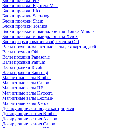
Блоки проявки HP
Блоки проявки Kyocera Mita
Блоки проявки Ricoh
Блоки проявки Samsung
Блоки проявки Sharp
Блоки проявки Toshiba
Блоки проявки и имидж-юниты Konica Minolta
Блоки проявки и имидж-юниты Xerox
Блоки формирования изображения Oki
Валы проявки/магнитные валы для картриджей
Валы проявки Oki
Валы проявки Panasonic
Валы проявки Pantum
Валы проявки Ricoh
Валы проявки Samsung
Магнитные валы Brother
Магнитные валы Canon
Магнитные валы HP
Магнитные валы Kyocera
Магнитные валы Lexmark
Магнитные валы Xerox
Дозирующие лезвия для картриджей
Дозирующие лезвия Brother
Дозирующие лезвия Avision
Дозирующие лезвия Canon