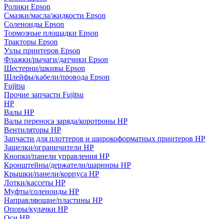
Ролики Epson
Смазки/масла/жидкости Epson
Соленоиды Epson
Тормозные площадки Epson
Тракторы Epson
Узлы принтеров Epson
Флажки/рычаги/датчики Epson
Шестерни/шкивы Epson
Шлейфы/кабели/провода Epson
Fujitsu
Прочие запчасти Fujitsu
HP
Валы HP
Валы переноса заряда/коротроны HP
Вентиляторы HP
Запчасти для плоттеров и широкоформатных принтеров HP
Защелки/ограничители HP
Кнопки/панели управления HP
Кронштейны/держатели/шарниры HP
Крышки/панели/корпуса HP
Лотки/кассеты HP
Муфты/соленоиды HP
Направляющие/пластины HP
Опоры/кулачки HP
Оси HP