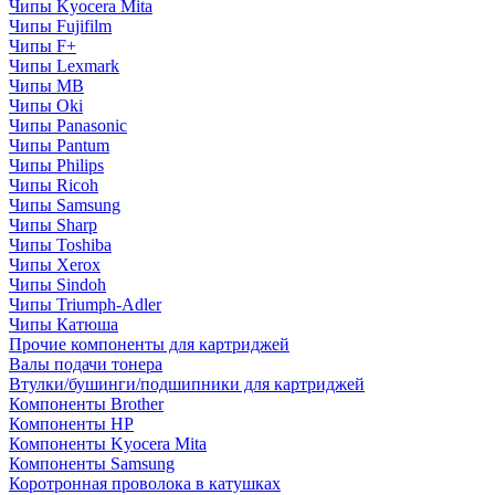
Чипы Kyocera Mita
Чипы Fujifilm
Чипы F+
Чипы Lexmark
Чипы MB
Чипы Oki
Чипы Panasonic
Чипы Pantum
Чипы Philips
Чипы Ricoh
Чипы Samsung
Чипы Sharp
Чипы Toshiba
Чипы Xerox
Чипы Sindoh
Чипы Triumph-Adler
Чипы Катюша
Прочие компоненты для картриджей
Валы подачи тонера
Втулки/бушинги/подшипники для картриджей
Компоненты Brother
Компоненты HP
Компоненты Kyocera Mita
Компоненты Samsung
Коротронная проволока в катушках