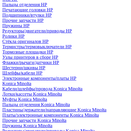
Пальцы отделения HP
Печатающие головки HP
Подшипники/втулки HP
Прочие запчасти HP
Пружины HP
Редукторы/двигатели/приводы HP
Ролики HP
Стёкла оригиналов HP
Термистры/термовыключатели HP
Тормозные площадки HP
Узлы принтеров в сборе HP
Флажки/рычаги/датчики HP
Шестерни/шкивы HP
Шлейфы/кабели HP
Электронные компоненты/платы HP
Konica Minolta
Кабели/шлейфы/провода Konica Minolta
Лотки/кассеты Konica Minolta
Муфты Konica Minolta
Пальцы отделения Konica Minolta
Пластины/держатели/направляющие Konica Minolta
Платы/электронные компоненты Konica Minolta
Прочие запчасти Konica Minolta
Пружины Konica Minolta
Редукторы/двигатели/приводы Konica Minolta