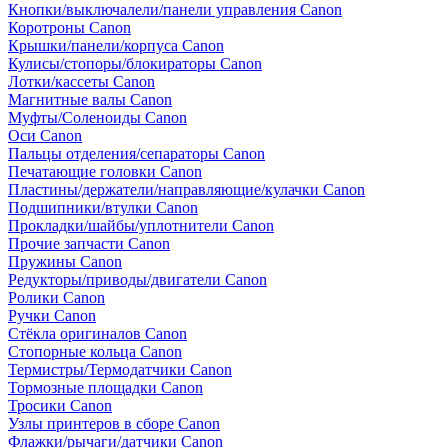
Кнопки/выключалели/панели управления Canon
Коротроны Canon
Крышки/панели/корпуса Canon
Кулисы/стопоры/блокираторы Canon
Лотки/кассеты Canon
Магнитные валы Canon
Муфты/Соленоиды Canon
Оси Canon
Пальцы отделения/сепараторы Canon
Печатающие головки Canon
Пластины/держатели/направляющие/кулачки Canon
Подшипники/втулки Canon
Прокладки/шайбы/уплотнители Canon
Прочие запчасти Canon
Пружины Canon
Редукторы/приводы/двигатели Canon
Ролики Canon
Ручки Canon
Стёкла оригиналов Canon
Стопорные кольца Canon
Термистры/Термодатчики Canon
Тормозные площадки Canon
Тросики Canon
Узлы принтеров в сборе Canon
Флажки/рычаги/датчики Canon