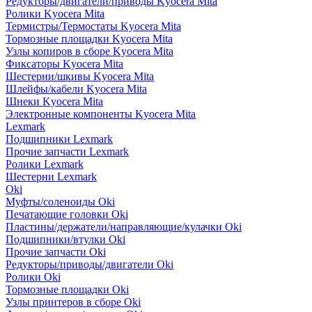
Редукторы/двигатели/приводы Kyocera Mita
Ролики Kyocera Mita
Термистры/Термостаты Kyocera Mita
Тормозные площадки Kyocera Mita
Узлы копиров в сборе Kyocera Mita
Фиксаторы Kyocera Mita
Шестерни/шкивы Kyocera Mita
Шлейфы/кабели Kyocera Mita
Шнеки Kyocera Mita
Электронные компоненты Kyocera Mita
Lexmark
Подшипники Lexmark
Прочие запчасти Lexmark
Ролики Lexmark
Шестерни Lexmark
Oki
Муфты/соленоиды Oki
Печатающие головки Oki
Пластины/держатели/направляющие/кулачки Oki
Подшипники/втулки Oki
Прочие запчасти Oki
Редукторы/приводы/двигатели Oki
Ролики Oki
Тормозные площадки Oki
Узлы принтеров в сборе Oki