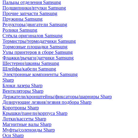
Пальцы отделения Samsung
Подшипники/втулки Samsung
Прочие запчасти Samsung
Пружины Samsung
Редукторы/двигатели Samsung
Ролики Samsung
Стёкла оригиналов Samsung
Термистры/термодатчики Samsung
Тормозные площадки Samsung
Узлы принтеров в сборе Samsung
Флажки/рычаги/датчики Samsung
Шестерни/шкивы Samsung
Шлейфы/кабели Samsung
Электронные компоненты Samsung
Sharp
Блоки лазера Sharp
Вентиляторы Sharp
Держатели/кронштейны/фиксаторы/шарниры Sharp
Дозирующие лезвия/лезвия подбора Sharp
Коротроны Sharp
Крышки/панели/корпуса Sharp
Лотки/кассеты Sharp
Магнитные валы Sharp
Муфты/соленоиды Sharp
Оси Sharp