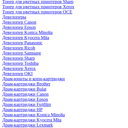
Тонер для цветных принтеров Sharp
Тонер для цветных принтеров Xerox
Тонер для цветных принтеров OCE
Девелоперы
Девелопер Canon
Девелопер Epson
Девелопер Konica Minolta
Девелопер Kyocera Mita
Девелопер Panasonic
Девелопер Ricoh
Девелопер Samsung
Девелопер Sharp
Девелопер Toshiba
Девелопер Xerox
Девелопер OKI
Драм-юниты и копи-картриджи
Драм-картриджи Brother
Драм-картриджи Bulat
Драм-картриджи Canon
Драм-картриджи Epson
Драм-картриджи Fujifilm
Драм-картриджи HP
Драм-картриджи Konica Minolta
Драм-картриджи Kyocera Mita
Драм-картриджи Lexmark