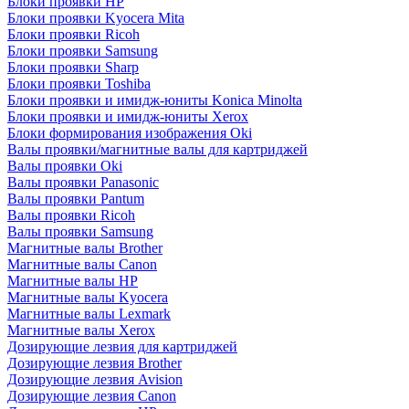
Блоки проявки HP
Блоки проявки Kyocera Mita
Блоки проявки Ricoh
Блоки проявки Samsung
Блоки проявки Sharp
Блоки проявки Toshiba
Блоки проявки и имидж-юниты Konica Minolta
Блоки проявки и имидж-юниты Xerox
Блоки формирования изображения Oki
Валы проявки/магнитные валы для картриджей
Валы проявки Oki
Валы проявки Panasonic
Валы проявки Pantum
Валы проявки Ricoh
Валы проявки Samsung
Магнитные валы Brother
Магнитные валы Canon
Магнитные валы HP
Магнитные валы Kyocera
Магнитные валы Lexmark
Магнитные валы Xerox
Дозирующие лезвия для картриджей
Дозирующие лезвия Brother
Дозирующие лезвия Avision
Дозирующие лезвия Canon