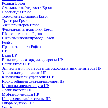
Ролики Epson
Смазки/масла/жидкости Epson
Соленоиды Epson
Тормозные площадки Epson
Тракторы Epson
Узлы принтеров Epson
Флажки/рычаги/датчики Epson
Шестерни/шкивы Epson
Шлейфы/кабели/провода Epson
Fujitsu
Прочие запчасти Fujitsu
HP
Валы HP
Валы переноса заряда/коротроны HP
Вентиляторы HP
Запчасти для плоттеров и широкоформатных принтеров HP
Защелки/ограничители HP
Кнопки/панели управления HP
Кронштейны/держатели/шарниры HP
Крышки/панели/корпуса HP
Лотки/кассеты HP
Муфты/соленоиды HP
Направляющие/пластины HP
Опоры/кулачки HP
Оси HP