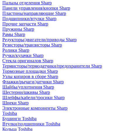
Пальцы отделения Sharp
Панели управления/кнопки Sharp
Пластины/направляющие Sharp
Подшипники/втулки Sharp
Прочие запчасти Sharp
Пружины Sharp
Рамы Sharp
Редукторы/двигатели/приводы Sharp
Резисторы/транзисторы Sharp
Ролики Sharp
Ручки/кулачки Sharp
Стекла оригиналов Sharp
Термисторы/термодатчики/предохранители Sharp
Тормозные площадки Sharp
Узлы копиров в сборе Sharp
Флажки/рычаги/датчики Sharp
Шайбы/уплотнения Sharp
Шестерни/шкивы Sharp
Шлейфы/кабели/тросики Sharp
Шнеки Sharp
Электронные компоненты Sharp
Toshiba
Бушинги Toshiba
Втулки/подшипники Toshiba
Кольца Toshiba