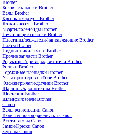
Brother
Боковые крышки Brother
Валы Brother
Крышки/корпусы Brother
Лотки/кассеты Brother
Муфты/соленоиды Brother
Печатающие головки Brother
Пластины/держатели/направляющие Brother
Платы Brother
Подшипники/втулки Brother
Прочие запчасти Brother
Редукторы/приводы/двигатели Brother
Ролики Brother
Тормозные площадки Brother
Узлы принтеров в сборе Brother
Флажки/рычаги/датчики Brother
Шарниры/кронштейны Brother
Шестерни Brother
Шлейфы/кабели Brother
Canon
Валы регистрации Canon
Валы теплоотвода/очистки Canon
Вентиляторы Canon
Замки/Крюки Canon
Зеркала Canon