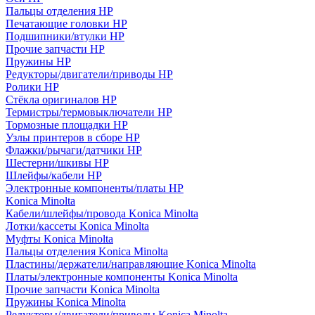
Пальцы отделения HP
Печатающие головки HP
Подшипники/втулки HP
Прочие запчасти HP
Пружины HP
Редукторы/двигатели/приводы HP
Ролики HP
Стёкла оригиналов HP
Термистры/термовыключатели HP
Тормозные площадки HP
Узлы принтеров в сборе HP
Флажки/рычаги/датчики HP
Шестерни/шкивы HP
Шлейфы/кабели HP
Электронные компоненты/платы HP
Konica Minolta
Кабели/шлейфы/провода Konica Minolta
Лотки/кассеты Konica Minolta
Муфты Konica Minolta
Пальцы отделения Konica Minolta
Пластины/держатели/направляющие Konica Minolta
Платы/электронные компоненты Konica Minolta
Прочие запчасти Konica Minolta
Пружины Konica Minolta
Редукторы/двигатели/приводы Konica Minolta