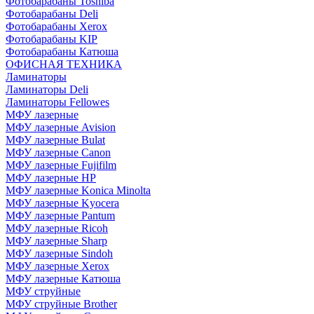
Фотобарабаны Toshiba
Фотобарабаны Deli
Фотобарабаны Xerox
Фотобарабаны KIP
Фотобарабаны Катюша
ОФИСНАЯ ТЕХНИКА
Ламинаторы
Ламинаторы Deli
Ламинаторы Fellowes
МФУ лазерные
МФУ лазерные Avision
МФУ лазерные Bulat
МФУ лазерные Canon
МФУ лазерные Fujifilm
МФУ лазерные HP
МФУ лазерные Konica Minolta
МФУ лазерные Kyocera
МФУ лазерные Pantum
МФУ лазерные Ricoh
МФУ лазерные Sharp
МФУ лазерные Sindoh
МФУ лазерные Xerox
МФУ лазерные Катюша
МФУ струйные
МФУ струйные Brother