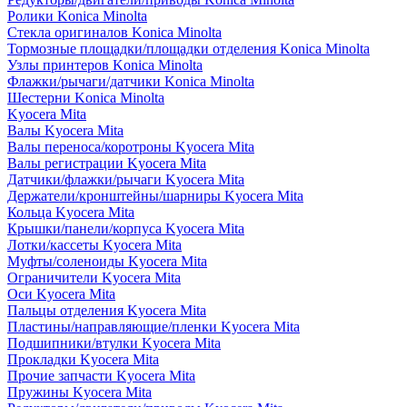
Ролики Konica Minolta
Стекла оригиналов Konica Minolta
Тормозные площадки/площадки отделения Konica Minolta
Узлы принтеров Konica Minolta
Флажки/рычаги/датчики Konica Minolta
Шестерни Konica Minolta
Kyocera Mita
Валы Kyocera Mita
Валы переноса/коротроны Kyocera Mita
Валы регистрации Kyocera Mita
Датчики/флажки/рычаги Kyocera Mita
Держатели/кронштейны/шарниры Kyocera Mita
Кольца Kyocera Mita
Крышки/панели/корпуса Kyocera Mita
Лотки/кассеты Kyocera Mita
Муфты/соленоиды Kyocera Mita
Ограничители Kyocera Mita
Оси Kyocera Mita
Пальцы отделения Kyocera Mita
Пластины/направляющие/пленки Kyocera Mita
Подшипники/втулки Kyocera Mita
Прокладки Kyocera Mita
Прочие запчасти Kyocera Mita
Пружины Kyocera Mita