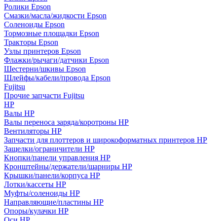
Ролики Epson
Смазки/масла/жидкости Epson
Соленоиды Epson
Тормозные площадки Epson
Тракторы Epson
Узлы принтеров Epson
Флажки/рычаги/датчики Epson
Шестерни/шкивы Epson
Шлейфы/кабели/провода Epson
Fujitsu
Прочие запчасти Fujitsu
HP
Валы HP
Валы переноса заряда/коротроны HP
Вентиляторы HP
Запчасти для плоттеров и широкоформатных принтеров HP
Защелки/ограничители HP
Кнопки/панели управления HP
Кронштейны/держатели/шарниры HP
Крышки/панели/корпуса HP
Лотки/кассеты HP
Муфты/соленоиды HP
Направляющие/пластины HP
Опоры/кулачки HP
Оси HP