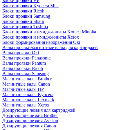
Блоки проявки HP
Блоки проявки Kyocera Mita
Блоки проявки Ricoh
Блоки проявки Samsung
Блоки проявки Sharp
Блоки проявки Toshiba
Блоки проявки и имидж-юниты Konica Minolta
Блоки проявки и имидж-юниты Xerox
Блоки формирования изображения Oki
Валы проявки/магнитные валы для картриджей
Валы проявки Oki
Валы проявки Panasonic
Валы проявки Pantum
Валы проявки Ricoh
Валы проявки Samsung
Магнитные валы Brother
Магнитные валы Canon
Магнитные валы HP
Магнитные валы Kyocera
Магнитные валы Lexmark
Магнитные валы Xerox
Дозирующие лезвия для картриджей
Дозирующие лезвия Brother
Дозирующие лезвия Avision
Дозирующие лезвия Canon