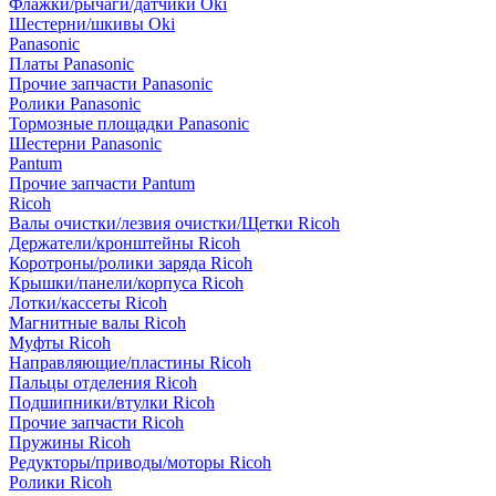
Флажки/рычаги/датчики Oki
Шестерни/шкивы Oki
Panasonic
Платы Panasonic
Прочие запчасти Panasonic
Ролики Panasonic
Тормозные площадки Panasonic
Шестерни Panasonic
Pantum
Прочие запчасти Pantum
Ricoh
Валы очистки/лезвия очистки/Щетки Ricoh
Держатели/кронштейны Ricoh
Коротроны/ролики заряда Ricoh
Крышки/панели/корпуса Ricoh
Лотки/кассеты Ricoh
Магнитные валы Ricoh
Муфты Ricoh
Направляющие/пластины Ricoh
Пальцы отделения Ricoh
Подшипники/втулки Ricoh
Прочие запчасти Ricoh
Пружины Ricoh
Редукторы/приводы/моторы Ricoh
Ролики Ricoh