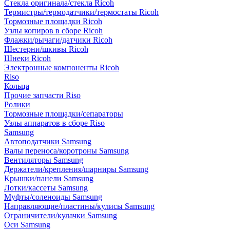
Стекла оригинала/стекла Ricoh
Термистры/термодатчики/термостаты Ricoh
Тормозные площадки Ricoh
Узлы копиров в сборе Ricoh
Флажки/рычаги/датчики Ricoh
Шестерни/шкивы Ricoh
Шнеки Ricoh
Электронные компоненты Ricoh
Riso
Кольца
Прочие запчасти Riso
Ролики
Тормозные площадки/сепараторы
Узлы аппаратов в сборе Riso
Samsung
Автоподатчики Samsung
Валы переноса/коротроны Samsung
Вентиляторы Samsung
Держатели/крепления/шарниры Samsung
Крышки/панели Samsung
Лотки/кассеты Samsung
Муфты/соленоиды Samsung
Направляющие/пластины/кулисы Samsung
Ограничители/кулачки Samsung
Оси Samsung