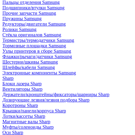
Пальцы отделения Samsung
Подшипники/втулки Samsung
Прочие запчасти Samsung
Пружины Samsung
Редукторы/двигатели Samsung
Ролики Samsung
Стёкла оригиналов Samsung
Термистры/термодатчики Samsung
Тормозные площадки Samsung
Узлы принтеров в сборе Samsung
Флажки/рычаги/датчики Samsung
Шестерни/шкивы Samsung
Шлейфы/кабели Samsung
Электронные компоненты Samsung
Sharp
Блоки лазера Sharp
Вентиляторы Sharp
Держатели/кронштейны/фиксаторы/шарниры Sharp
Дозирующие лезвия/лезвия подбора Sharp
Коротроны Sharp
Крышки/панели/корпуса Sharp
Лотки/кассеты Sharp
Магнитные валы Sharp
Муфты/соленоиды Sharp
Оси Sharp