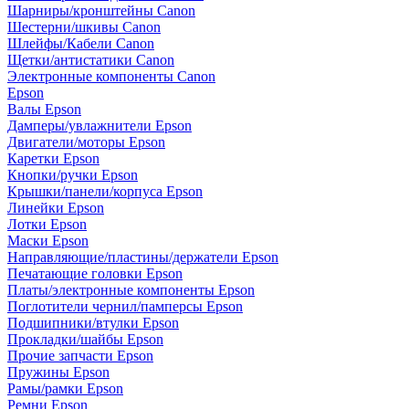
Шарниры/кронштейны Canon
Шестерни/шкивы Canon
Шлейфы/Кабели Canon
Щетки/антистатики Canon
Электронные компоненты Canon
Epson
Валы Epson
Дамперы/увлажнители Epson
Двигатели/моторы Epson
Каретки Epson
Кнопки/ручки Epson
Крышки/панели/корпуса Epson
Линейки Epson
Лотки Epson
Маски Epson
Направляющие/пластины/держатели Epson
Печатающие головки Epson
Платы/электронные компоненты Epson
Поглотители чернил/памперсы Epson
Подшипники/втулки Epson
Прокладки/шайбы Epson
Прочие запчасти Epson
Пружины Epson
Рамы/рамки Epson
Ремни Epson