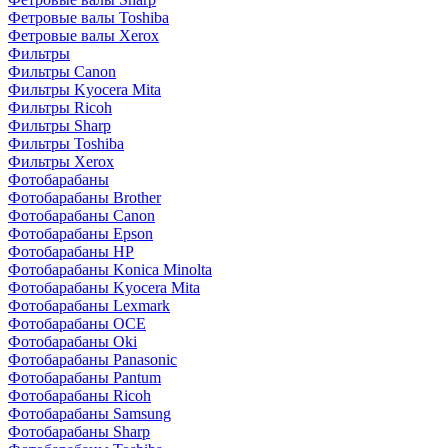
Фетровые валы Toshiba
Фетровые валы Xerox
Фильтры
Фильтры Canon
Фильтры Kyocera Mita
Фильтры Ricoh
Фильтры Sharp
Фильтры Toshiba
Фильтры Xerox
Фотобарабаны
Фотобарабаны Brother
Фотобарабаны Canon
Фотобарабаны Epson
Фотобарабаны HP
Фотобарабаны Konica Minolta
Фотобарабаны Kyocera Mita
Фотобарабаны Lexmark
Фотобарабаны OCE
Фотобарабаны Oki
Фотобарабаны Panasonic
Фотобарабаны Pantum
Фотобарабаны Ricoh
Фотобарабаны Samsung
Фотобарабаны Sharp