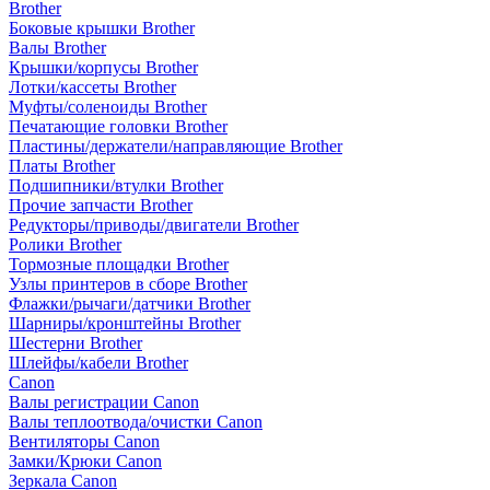
Brother
Боковые крышки Brother
Валы Brother
Крышки/корпусы Brother
Лотки/кассеты Brother
Муфты/соленоиды Brother
Печатающие головки Brother
Пластины/держатели/направляющие Brother
Платы Brother
Подшипники/втулки Brother
Прочие запчасти Brother
Редукторы/приводы/двигатели Brother
Ролики Brother
Тормозные площадки Brother
Узлы принтеров в сборе Brother
Флажки/рычаги/датчики Brother
Шарниры/кронштейны Brother
Шестерни Brother
Шлейфы/кабели Brother
Canon
Валы регистрации Canon
Валы теплоотвода/очистки Canon
Вентиляторы Canon
Замки/Крюки Canon
Зеркала Canon