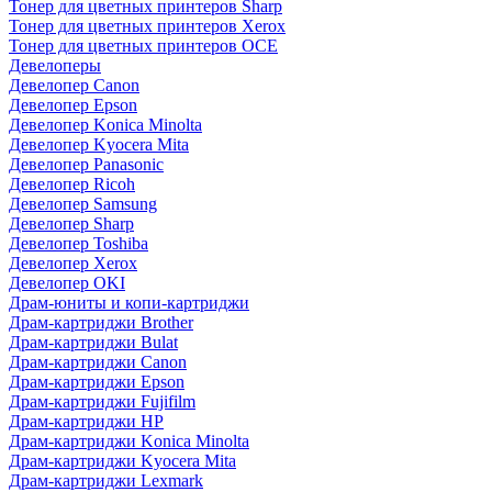
Тонер для цветных принтеров Sharp
Тонер для цветных принтеров Xerox
Тонер для цветных принтеров OCE
Девелоперы
Девелопер Canon
Девелопер Epson
Девелопер Konica Minolta
Девелопер Kyocera Mita
Девелопер Panasonic
Девелопер Ricoh
Девелопер Samsung
Девелопер Sharp
Девелопер Toshiba
Девелопер Xerox
Девелопер OKI
Драм-юниты и копи-картриджи
Драм-картриджи Brother
Драм-картриджи Bulat
Драм-картриджи Canon
Драм-картриджи Epson
Драм-картриджи Fujifilm
Драм-картриджи HP
Драм-картриджи Konica Minolta
Драм-картриджи Kyocera Mita
Драм-картриджи Lexmark