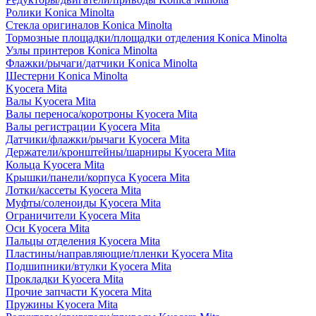
Ролики Konica Minolta
Стекла оригиналов Konica Minolta
Тормозные площадки/площадки отделения Konica Minolta
Узлы принтеров Konica Minolta
Флажки/рычаги/датчики Konica Minolta
Шестерни Konica Minolta
Kyocera Mita
Валы Kyocera Mita
Валы переноса/коротроны Kyocera Mita
Валы регистрации Kyocera Mita
Датчики/флажки/рычаги Kyocera Mita
Держатели/кронштейны/шарниры Kyocera Mita
Кольца Kyocera Mita
Крышки/панели/корпуса Kyocera Mita
Лотки/кассеты Kyocera Mita
Муфты/соленоиды Kyocera Mita
Ограничители Kyocera Mita
Оси Kyocera Mita
Пальцы отделения Kyocera Mita
Пластины/направляющие/пленки Kyocera Mita
Подшипники/втулки Kyocera Mita
Прокладки Kyocera Mita
Прочие запчасти Kyocera Mita
Пружины Kyocera Mita