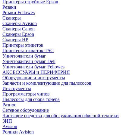
Принтеры струйные Epson
Резаки
Резаки Fellowes
Сканеры
Сканеры Avision
Сканеры Canon
Сканеры Epson
Сканеры HP
Принтеры этикеток
Принтеры этикеток TSC
Уничтожители бумаг
Уничтожители бумаг Deli
Уничтожители бумаг Fellowes
АКСЕССУАРЫ и ПЕРИФЕРИЯ
Оборудование и инструменты
Запчасти и комплектующие для пылесосов
Инструменты
Программаторы чипов
Пылесосы для сбора тонера
Разное
Сетевое оборудование
Чистящие средства для обслуживания офисной техники
ЗИП
Avision
Ролики Avision