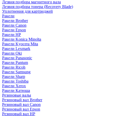
Лезвия подбора магнитного вала
Лезвия подбора тонера (Recovery Blade)
Уплотнения для картриджей
Ракели
Ракели Brother
Ракели Canon
Ракели Epson
Ракели HP
Ракели Konica Minolta
Ракели Kyocera Mita
Ракели Lexmark
Ракели Oki
Ракели Panasonic
Ракели Pantum
Ракели Ricoh
Ракели Samsung
Ракели Sharp
Ракели Toshiba
Ракели Xerox
Ракели Катюша
Резиновые валы
Резиновый вал Brother
Резиновый вал Canon
Резиновый вал Epson
Резиновый вал HP