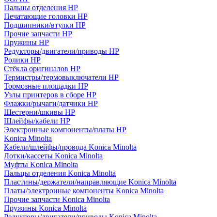
Пальцы отделения HP
Печатающие головки HP
Подшипники/втулки HP
Прочие запчасти HP
Пружины HP
Редукторы/двигатели/приводы HP
Ролики HP
Стёкла оригиналов HP
Термистры/термовыключатели HP
Тормозные площадки HP
Узлы принтеров в сборе HP
Флажки/рычаги/датчики HP
Шестерни/шкивы HP
Шлейфы/кабели HP
Электронные компоненты/платы HP
Konica Minolta
Кабели/шлейфы/провода Konica Minolta
Лотки/кассеты Konica Minolta
Муфты Konica Minolta
Пальцы отделения Konica Minolta
Пластины/держатели/направляющие Konica Minolta
Платы/электронные компоненты Konica Minolta
Прочие запчасти Konica Minolta
Пружины Konica Minolta
Редукторы/двигатели/приводы Konica Minolta