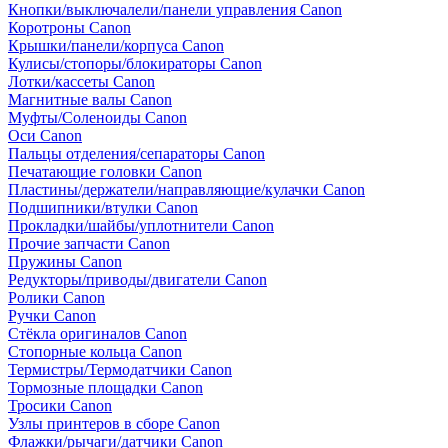
Кнопки/выключалели/панели управления Canon
Коротроны Canon
Крышки/панели/корпуса Canon
Кулисы/стопоры/блокираторы Canon
Лотки/кассеты Canon
Магнитные валы Canon
Муфты/Соленоиды Canon
Оси Canon
Пальцы отделения/сепараторы Canon
Печатающие головки Canon
Пластины/держатели/направляющие/кулачки Canon
Подшипники/втулки Canon
Прокладки/шайбы/уплотнители Canon
Прочие запчасти Canon
Пружины Canon
Редукторы/приводы/двигатели Canon
Ролики Canon
Ручки Canon
Стёкла оригиналов Canon
Стопорные кольца Canon
Термистры/Термодатчики Canon
Тормозные площадки Canon
Тросики Canon
Узлы принтеров в сборе Canon
Флажки/рычаги/датчики Canon