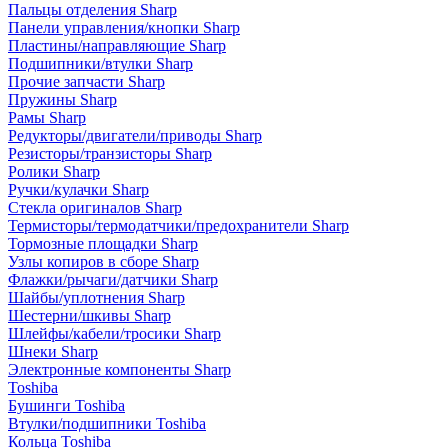
Пальцы отделения Sharp
Панели управления/кнопки Sharp
Пластины/направляющие Sharp
Подшипники/втулки Sharp
Прочие запчасти Sharp
Пружины Sharp
Рамы Sharp
Редукторы/двигатели/приводы Sharp
Резисторы/транзисторы Sharp
Ролики Sharp
Ручки/кулачки Sharp
Стекла оригиналов Sharp
Термисторы/термодатчики/предохранители Sharp
Тормозные площадки Sharp
Узлы копиров в сборе Sharp
Флажки/рычаги/датчики Sharp
Шайбы/уплотнения Sharp
Шестерни/шкивы Sharp
Шлейфы/кабели/тросики Sharp
Шнеки Sharp
Электронные компоненты Sharp
Toshiba
Бушинги Toshiba
Втулки/подшипники Toshiba
Кольца Toshiba