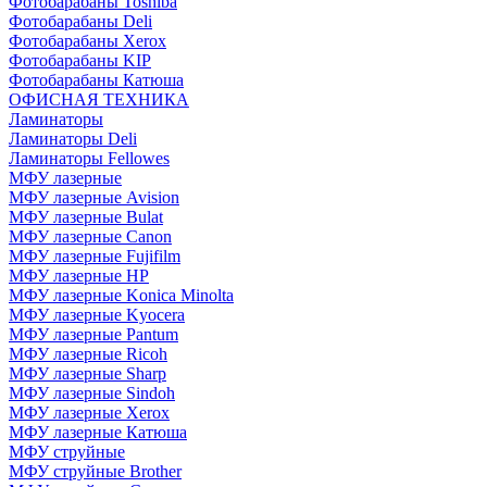
Фотобарабаны Toshiba
Фотобарабаны Deli
Фотобарабаны Xerox
Фотобарабаны KIP
Фотобарабаны Катюша
ОФИСНАЯ ТЕХНИКА
Ламинаторы
Ламинаторы Deli
Ламинаторы Fellowes
МФУ лазерные
МФУ лазерные Avision
МФУ лазерные Bulat
МФУ лазерные Canon
МФУ лазерные Fujifilm
МФУ лазерные HP
МФУ лазерные Konica Minolta
МФУ лазерные Kyocera
МФУ лазерные Pantum
МФУ лазерные Ricoh
МФУ лазерные Sharp
МФУ лазерные Sindoh
МФУ лазерные Xerox
МФУ лазерные Катюша
МФУ струйные
МФУ струйные Brother