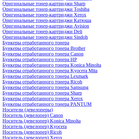
Оригинальные тонер-картриджи Sharp
Оригинальные тонер-картриджи Toshiba
Оригинальные тонер-картриджи Xerox
Оригинальные тонер-картриджи Катюша
Оригинальные тонер-картриджи Avision
Оригинальные тонер-картриджи Deli
Оригинальные тонер-картриджи Sindoh
Бункеры отработанного тонера
Бункеры отработанного тонера Brother
Бункеры отработанного тонера Canon
Бункеры отработанного тонера HP
Бункеры отработанного тонера Konica Minolta
Бункеры отработанного тонера Kyocera Mita
Бункеры отработанного тонера Lexmark
Бункеры отработанного тонера Ricoh
Бункеры отработанного тонера Samsung
Бункеры отработанного тонера Sharp
Бункеры отработанного тонера Xerox
Бункеры отработанного тонера PANTUM
Носители (девелоперы)
Носитель (девелопер) Canon
Носитель (девелопер) Konica Minolta
Носитель (девелопер) Kyocera
Носитель (девелопер) Ricoh
Носитель (девелопер) Xerox