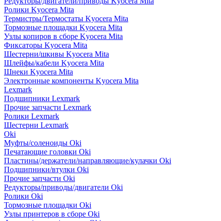
Редукторы/двигатели/приводы Kyocera Mita
Ролики Kyocera Mita
Термистры/Термостаты Kyocera Mita
Тормозные площадки Kyocera Mita
Узлы копиров в сборе Kyocera Mita
Фиксаторы Kyocera Mita
Шестерни/шкивы Kyocera Mita
Шлейфы/кабели Kyocera Mita
Шнеки Kyocera Mita
Электронные компоненты Kyocera Mita
Lexmark
Подшипники Lexmark
Прочие запчасти Lexmark
Ролики Lexmark
Шестерни Lexmark
Oki
Муфты/соленоиды Oki
Печатающие головки Oki
Пластины/держатели/направляющие/кулачки Oki
Подшипники/втулки Oki
Прочие запчасти Oki
Редукторы/приводы/двигатели Oki
Ролики Oki
Тормозные площадки Oki
Узлы принтеров в сборе Oki