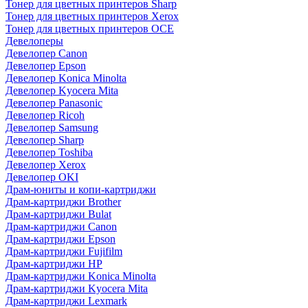
Тонер для цветных принтеров Sharp
Тонер для цветных принтеров Xerox
Тонер для цветных принтеров OCE
Девелоперы
Девелопер Canon
Девелопер Epson
Девелопер Konica Minolta
Девелопер Kyocera Mita
Девелопер Panasonic
Девелопер Ricoh
Девелопер Samsung
Девелопер Sharp
Девелопер Toshiba
Девелопер Xerox
Девелопер OKI
Драм-юниты и копи-картриджи
Драм-картриджи Brother
Драм-картриджи Bulat
Драм-картриджи Canon
Драм-картриджи Epson
Драм-картриджи Fujifilm
Драм-картриджи HP
Драм-картриджи Konica Minolta
Драм-картриджи Kyocera Mita
Драм-картриджи Lexmark