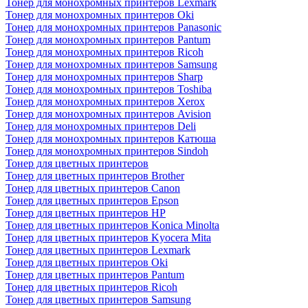
Тонер для монохромных принтеров Lexmark
Тонер для монохромных принтеров Oki
Тонер для монохромных принтеров Panasonic
Тонер для монохромных принтеров Pantum
Тонер для монохромных принтеров Ricoh
Тонер для монохромных принтеров Samsung
Тонер для монохромных принтеров Sharp
Тонер для монохромных принтеров Toshiba
Тонер для монохромных принтеров Xerox
Тонер для монохромных принтеров Avision
Тонер для монохромных принтеров Deli
Тонер для монохромных принтеров Катюша
Тонер для монохромных принтеров Sindoh
Тонер для цветных принтеров
Тонер для цветных принтеров Brother
Тонер для цветных принтеров Canon
Тонер для цветных принтеров Epson
Тонер для цветных принтеров HP
Тонер для цветных принтеров Konica Minolta
Тонер для цветных принтеров Kyocera Mita
Тонер для цветных принтеров Lexmark
Тонер для цветных принтеров Oki
Тонер для цветных принтеров Pantum
Тонер для цветных принтеров Ricoh
Тонер для цветных принтеров Samsung