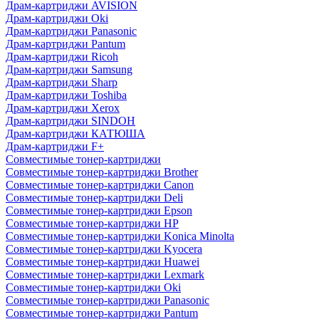
Драм-картриджи AVISION
Драм-картриджи Oki
Драм-картриджи Panasonic
Драм-картриджи Pantum
Драм-картриджи Ricoh
Драм-картриджи Samsung
Драм-картриджи Sharp
Драм-картриджи Toshiba
Драм-картриджи Xerox
Драм-картриджи SINDOH
Драм-картриджи КАТЮША
Драм-картриджи F+
Совместимые тонер-картриджи
Совместимые тонер-картриджи Brother
Совместимые тонер-картриджи Canon
Совместимые тонер-картриджи Deli
Совместимые тонер-картриджи Epson
Совместимые тонер-картриджи HP
Совместимые тонер-картриджи Konica Minolta
Совместимые тонер-картриджи Kyocera
Совместимые тонер-картриджи Huawei
Совместимые тонер-картриджи Lexmark
Совместимые тонер-картриджи Oki
Совместимые тонер-картриджи Panasonic
Совместимые тонер-картриджи Pantum