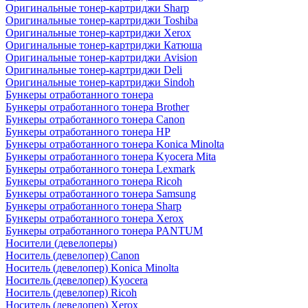
Оригинальные тонер-картриджи Sharp
Оригинальные тонер-картриджи Toshiba
Оригинальные тонер-картриджи Xerox
Оригинальные тонер-картриджи Катюша
Оригинальные тонер-картриджи Avision
Оригинальные тонер-картриджи Deli
Оригинальные тонер-картриджи Sindoh
Бункеры отработанного тонера
Бункеры отработанного тонера Brother
Бункеры отработанного тонера Canon
Бункеры отработанного тонера HP
Бункеры отработанного тонера Konica Minolta
Бункеры отработанного тонера Kyocera Mita
Бункеры отработанного тонера Lexmark
Бункеры отработанного тонера Ricoh
Бункеры отработанного тонера Samsung
Бункеры отработанного тонера Sharp
Бункеры отработанного тонера Xerox
Бункеры отработанного тонера PANTUM
Носители (девелоперы)
Носитель (девелопер) Canon
Носитель (девелопер) Konica Minolta
Носитель (девелопер) Kyocera
Носитель (девелопер) Ricoh
Носитель (девелопер) Xerox