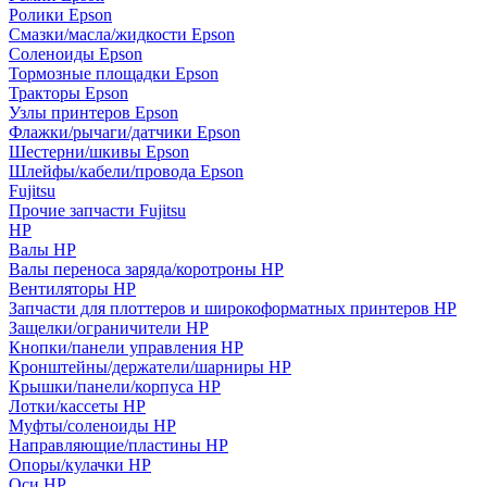
Ролики Epson
Смазки/масла/жидкости Epson
Соленоиды Epson
Тормозные площадки Epson
Тракторы Epson
Узлы принтеров Epson
Флажки/рычаги/датчики Epson
Шестерни/шкивы Epson
Шлейфы/кабели/провода Epson
Fujitsu
Прочие запчасти Fujitsu
HP
Валы HP
Валы переноса заряда/коротроны HP
Вентиляторы HP
Запчасти для плоттеров и широкоформатных принтеров HP
Защелки/ограничители HP
Кнопки/панели управления HP
Кронштейны/держатели/шарниры HP
Крышки/панели/корпуса HP
Лотки/кассеты HP
Муфты/соленоиды HP
Направляющие/пластины HP
Опоры/кулачки HP
Оси HP