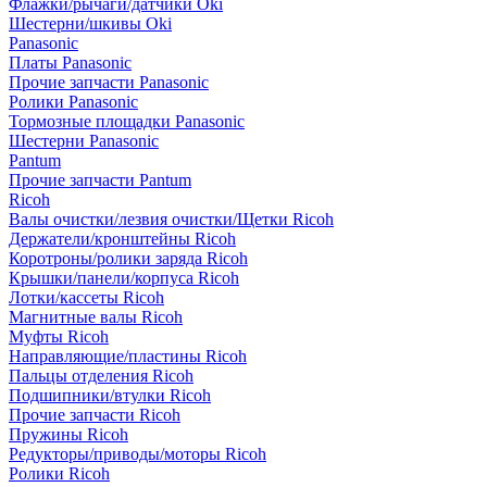
Флажки/рычаги/датчики Oki
Шестерни/шкивы Oki
Panasonic
Платы Panasonic
Прочие запчасти Panasonic
Ролики Panasonic
Тормозные площадки Panasonic
Шестерни Panasonic
Pantum
Прочие запчасти Pantum
Ricoh
Валы очистки/лезвия очистки/Щетки Ricoh
Держатели/кронштейны Ricoh
Коротроны/ролики заряда Ricoh
Крышки/панели/корпуса Ricoh
Лотки/кассеты Ricoh
Магнитные валы Ricoh
Муфты Ricoh
Направляющие/пластины Ricoh
Пальцы отделения Ricoh
Подшипники/втулки Ricoh
Прочие запчасти Ricoh
Пружины Ricoh
Редукторы/приводы/моторы Ricoh
Ролики Ricoh