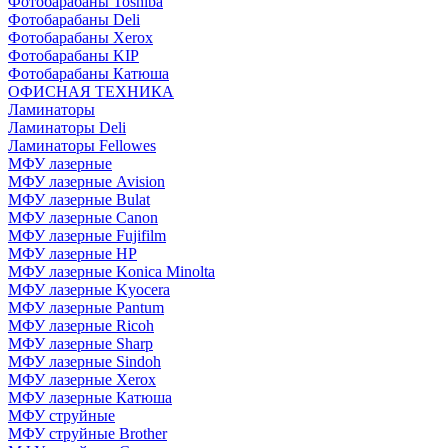
Фотобарабаны Toshiba
Фотобарабаны Deli
Фотобарабаны Xerox
Фотобарабаны KIP
Фотобарабаны Катюша
ОФИСНАЯ ТЕХНИКА
Ламинаторы
Ламинаторы Deli
Ламинаторы Fellowes
МФУ лазерные
МФУ лазерные Avision
МФУ лазерные Bulat
МФУ лазерные Canon
МФУ лазерные Fujifilm
МФУ лазерные HP
МФУ лазерные Konica Minolta
МФУ лазерные Kyocera
МФУ лазерные Pantum
МФУ лазерные Ricoh
МФУ лазерные Sharp
МФУ лазерные Sindoh
МФУ лазерные Xerox
МФУ лазерные Катюша
МФУ струйные
МФУ струйные Brother