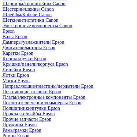
Шарниры/кронштейны Canon
Шестерни/шкивы Canon
Шлейфы/Кабели Canon
Щетки/антистатики Canon
Электронные компоненты Canon
Epson
Валы Epson
Дамперы/увлажнители Epson
Двигатели/моторы Epson
Каретки Epson
Кнопки/ручки Epson
Крышки/панели/корпуса Epson
Линейки Epson
Лотки Epson
Маски Epson
Направляющие/пластины/держатели Epson
Печатающие головки Epson
Платы/электронные компоненты Epson
Поглотители чернил/памперсы Epson
Подшипники/втулки Epson
Прокладки/шайбы Epson
Прочие запчасти Epson
Пружины Epson
Рамы/рамки Epson
Ремни Epson