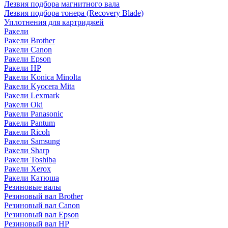
Лезвия подбора магнитного вала
Лезвия подбора тонера (Recovery Blade)
Уплотнения для картриджей
Ракели
Ракели Brother
Ракели Canon
Ракели Epson
Ракели HP
Ракели Konica Minolta
Ракели Kyocera Mita
Ракели Lexmark
Ракели Oki
Ракели Panasonic
Ракели Pantum
Ракели Ricoh
Ракели Samsung
Ракели Sharp
Ракели Toshiba
Ракели Xerox
Ракели Катюша
Резиновые валы
Резиновый вал Brother
Резиновый вал Canon
Резиновый вал Epson
Резиновый вал HP