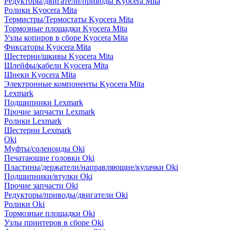
Редукторы/двигатели/приводы Kyocera Mita
Ролики Kyocera Mita
Термистры/Термостаты Kyocera Mita
Тормозные площадки Kyocera Mita
Узлы копиров в сборе Kyocera Mita
Фиксаторы Kyocera Mita
Шестерни/шкивы Kyocera Mita
Шлейфы/кабели Kyocera Mita
Шнеки Kyocera Mita
Электронные компоненты Kyocera Mita
Lexmark
Подшипники Lexmark
Прочие запчасти Lexmark
Ролики Lexmark
Шестерни Lexmark
Oki
Муфты/соленоиды Oki
Печатающие головки Oki
Пластины/держатели/направляющие/кулачки Oki
Подшипники/втулки Oki
Прочие запчасти Oki
Редукторы/приводы/двигатели Oki
Ролики Oki
Тормозные площадки Oki
Узлы принтеров в сборе Oki