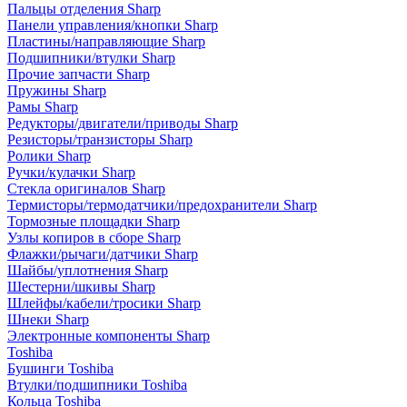
Пальцы отделения Sharp
Панели управления/кнопки Sharp
Пластины/направляющие Sharp
Подшипники/втулки Sharp
Прочие запчасти Sharp
Пружины Sharp
Рамы Sharp
Редукторы/двигатели/приводы Sharp
Резисторы/транзисторы Sharp
Ролики Sharp
Ручки/кулачки Sharp
Стекла оригиналов Sharp
Термисторы/термодатчики/предохранители Sharp
Тормозные площадки Sharp
Узлы копиров в сборе Sharp
Флажки/рычаги/датчики Sharp
Шайбы/уплотнения Sharp
Шестерни/шкивы Sharp
Шлейфы/кабели/тросики Sharp
Шнеки Sharp
Электронные компоненты Sharp
Toshiba
Бушинги Toshiba
Втулки/подшипники Toshiba
Кольца Toshiba