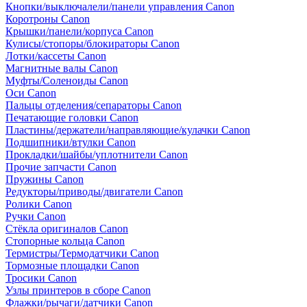
Кнопки/выключалели/панели управления Canon
Коротроны Canon
Крышки/панели/корпуса Canon
Кулисы/стопоры/блокираторы Canon
Лотки/кассеты Canon
Магнитные валы Canon
Муфты/Соленоиды Canon
Оси Canon
Пальцы отделения/сепараторы Canon
Печатающие головки Canon
Пластины/держатели/направляющие/кулачки Canon
Подшипники/втулки Canon
Прокладки/шайбы/уплотнители Canon
Прочие запчасти Canon
Пружины Canon
Редукторы/приводы/двигатели Canon
Ролики Canon
Ручки Canon
Стёкла оригиналов Canon
Стопорные кольца Canon
Термистры/Термодатчики Canon
Тормозные площадки Canon
Тросики Canon
Узлы принтеров в сборе Canon
Флажки/рычаги/датчики Canon