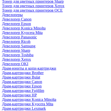
Тонер для цветных принтеров Sharp
Тонер для цветных принтеров Xerox
Тонер для цветных принтеров OCE
Девелоперы
Девелопер Canon
Девелопер Epson
Девелопер Konica Minolta
Девелопер Kyocera Mita
Девелопер Panasonic
Девелопер Ricoh
Девелопер Samsung
Девелопер Sharp
Девелопер Toshiba
Девелопер Xerox
Девелопер OKI
Драм-юниты и копи-картриджи
Драм-картриджи Brother
Драм-картриджи Bulat
Драм-картриджи Canon
Драм-картриджи Epson
Драм-картриджи Fujifilm
Драм-картриджи HP
Драм-картриджи Konica Minolta
Драм-картриджи Kyocera Mita
Драм-картриджи Lexmark