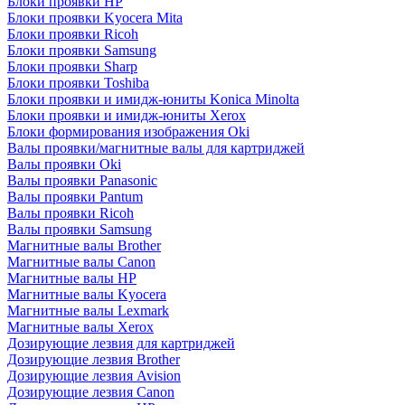
Блоки проявки HP
Блоки проявки Kyocera Mita
Блоки проявки Ricoh
Блоки проявки Samsung
Блоки проявки Sharp
Блоки проявки Toshiba
Блоки проявки и имидж-юниты Konica Minolta
Блоки проявки и имидж-юниты Xerox
Блоки формирования изображения Oki
Валы проявки/магнитные валы для картриджей
Валы проявки Oki
Валы проявки Panasonic
Валы проявки Pantum
Валы проявки Ricoh
Валы проявки Samsung
Магнитные валы Brother
Магнитные валы Canon
Магнитные валы HP
Магнитные валы Kyocera
Магнитные валы Lexmark
Магнитные валы Xerox
Дозирующие лезвия для картриджей
Дозирующие лезвия Brother
Дозирующие лезвия Avision
Дозирующие лезвия Canon