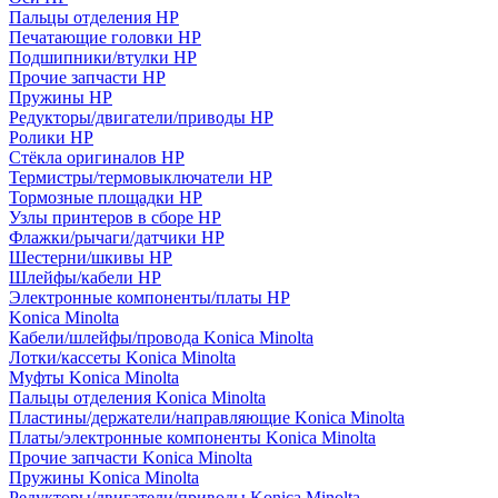
Пальцы отделения HP
Печатающие головки HP
Подшипники/втулки HP
Прочие запчасти HP
Пружины HP
Редукторы/двигатели/приводы HP
Ролики HP
Стёкла оригиналов HP
Термистры/термовыключатели HP
Тормозные площадки HP
Узлы принтеров в сборе HP
Флажки/рычаги/датчики HP
Шестерни/шкивы HP
Шлейфы/кабели HP
Электронные компоненты/платы HP
Konica Minolta
Кабели/шлейфы/провода Konica Minolta
Лотки/кассеты Konica Minolta
Муфты Konica Minolta
Пальцы отделения Konica Minolta
Пластины/держатели/направляющие Konica Minolta
Платы/электронные компоненты Konica Minolta
Прочие запчасти Konica Minolta
Пружины Konica Minolta
Редукторы/двигатели/приводы Konica Minolta