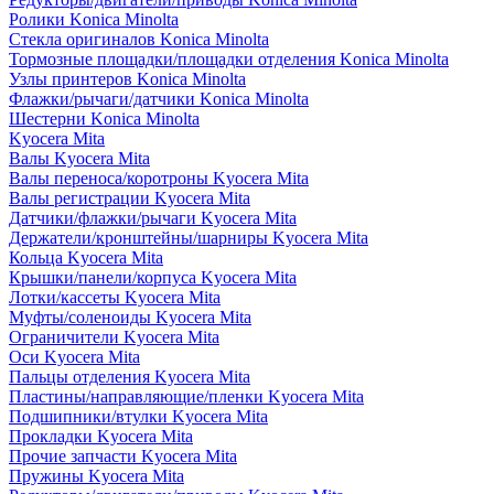
Ролики Konica Minolta
Стекла оригиналов Konica Minolta
Тормозные площадки/площадки отделения Konica Minolta
Узлы принтеров Konica Minolta
Флажки/рычаги/датчики Konica Minolta
Шестерни Konica Minolta
Kyocera Mita
Валы Kyocera Mita
Валы переноса/коротроны Kyocera Mita
Валы регистрации Kyocera Mita
Датчики/флажки/рычаги Kyocera Mita
Держатели/кронштейны/шарниры Kyocera Mita
Кольца Kyocera Mita
Крышки/панели/корпуса Kyocera Mita
Лотки/кассеты Kyocera Mita
Муфты/соленоиды Kyocera Mita
Ограничители Kyocera Mita
Оси Kyocera Mita
Пальцы отделения Kyocera Mita
Пластины/направляющие/пленки Kyocera Mita
Подшипники/втулки Kyocera Mita
Прокладки Kyocera Mita
Прочие запчасти Kyocera Mita
Пружины Kyocera Mita