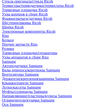
Стекла оригинала/стекла Ricoh
Термистры/термодатчики/термостаты Ricoh
Тормозные площадки Ricoh
Узлы копиров в сборе Ricoh
Флажки/рычаги/датчики Ricoh
Шестерни/шкивы Ricoh
Шнеки Ricoh
Электронные компоненты Ricoh
Riso
Кольца
Прочие запчасти Riso
Ролики
Тормозные площадки/сепараторы
Узлы аппаратов в сборе Riso
Samsung
Автоподатчики Samsung
Валы переноса/коротроны Samsung
Вентиляторы Samsung
Держатели/крепления/шарниры Samsung
Крышки/панели Samsung
Лотки/кассеты Samsung
Муфты/соленоиды Samsung
Направляющие/пластины/кулисы Samsung
Ограничители/кулачки Samsung
Оси Samsung