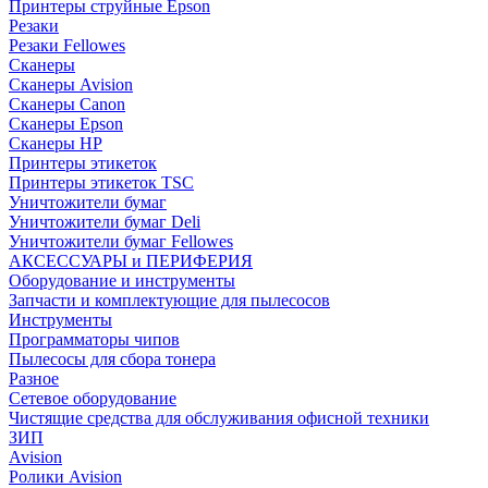
Принтеры струйные Epson
Резаки
Резаки Fellowes
Сканеры
Сканеры Avision
Сканеры Canon
Сканеры Epson
Сканеры HP
Принтеры этикеток
Принтеры этикеток TSC
Уничтожители бумаг
Уничтожители бумаг Deli
Уничтожители бумаг Fellowes
АКСЕССУАРЫ и ПЕРИФЕРИЯ
Оборудование и инструменты
Запчасти и комплектующие для пылесосов
Инструменты
Программаторы чипов
Пылесосы для сбора тонера
Разное
Сетевое оборудование
Чистящие средства для обслуживания офисной техники
ЗИП
Avision
Ролики Avision