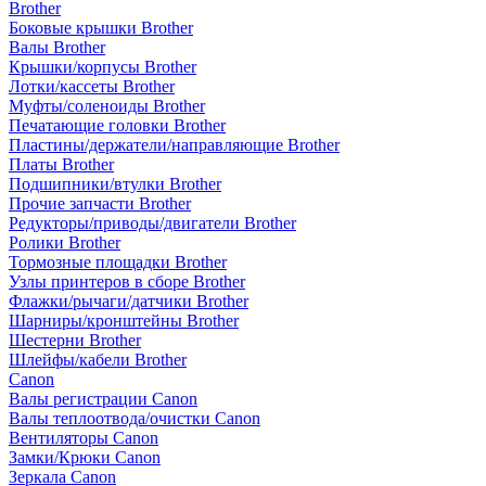
Brother
Боковые крышки Brother
Валы Brother
Крышки/корпусы Brother
Лотки/кассеты Brother
Муфты/соленоиды Brother
Печатающие головки Brother
Пластины/держатели/направляющие Brother
Платы Brother
Подшипники/втулки Brother
Прочие запчасти Brother
Редукторы/приводы/двигатели Brother
Ролики Brother
Тормозные площадки Brother
Узлы принтеров в сборе Brother
Флажки/рычаги/датчики Brother
Шарниры/кронштейны Brother
Шестерни Brother
Шлейфы/кабели Brother
Canon
Валы регистрации Canon
Валы теплоотвода/очистки Canon
Вентиляторы Canon
Замки/Крюки Canon
Зеркала Canon