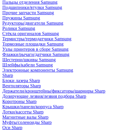
Пальцы отделения Samsung
Подшипники/втулки Samsung
Прочие запчасти Samsung
Пружины Samsung
Редукторы/двигатели Samsung
Ролики Samsung
Стёкла оригиналов Samsung
Термистры/термодатчики Samsung
Тормозные площадки Samsung
Узлы принтеров в сборе Samsung
Флажки/рычаги/датчики Samsung
Шестерни/шкивы Samsung
Шлейфы/кабели Samsung
Электронные компоненты Samsung
Sharp
Блоки лазера Sharp
Вентиляторы Sharp
Держатели/кронштейны/фиксаторы/шарниры Sharp
Дозирующие лезвия/лезвия подбора Sharp
Коротроны Sharp
Крышки/панели/корпуса Sharp
Лотки/кассеты Sharp
Магнитные валы Sharp
Муфты/соленоиды Sharp
Оси Sharp