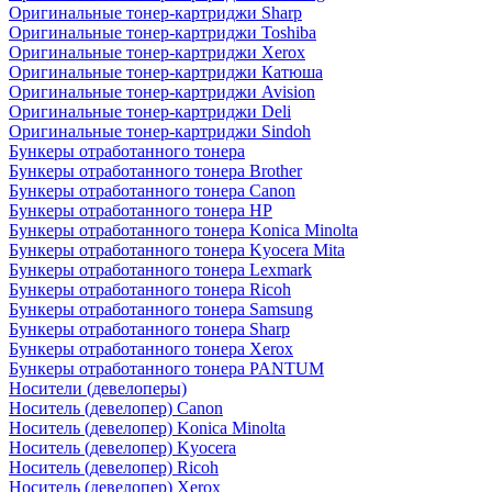
Оригинальные тонер-картриджи Sharp
Оригинальные тонер-картриджи Toshiba
Оригинальные тонер-картриджи Xerox
Оригинальные тонер-картриджи Катюша
Оригинальные тонер-картриджи Avision
Оригинальные тонер-картриджи Deli
Оригинальные тонер-картриджи Sindoh
Бункеры отработанного тонера
Бункеры отработанного тонера Brother
Бункеры отработанного тонера Canon
Бункеры отработанного тонера HP
Бункеры отработанного тонера Konica Minolta
Бункеры отработанного тонера Kyocera Mita
Бункеры отработанного тонера Lexmark
Бункеры отработанного тонера Ricoh
Бункеры отработанного тонера Samsung
Бункеры отработанного тонера Sharp
Бункеры отработанного тонера Xerox
Бункеры отработанного тонера PANTUM
Носители (девелоперы)
Носитель (девелопер) Canon
Носитель (девелопер) Konica Minolta
Носитель (девелопер) Kyocera
Носитель (девелопер) Ricoh
Носитель (девелопер) Xerox