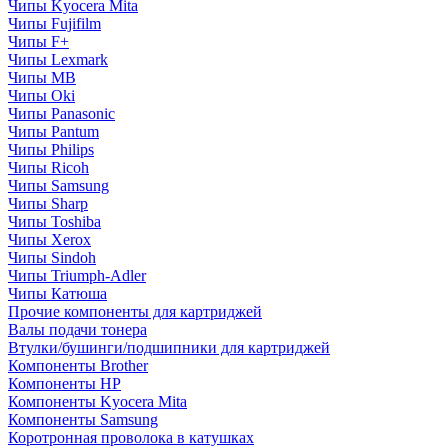
Чипы Kyocera Mita
Чипы Fujifilm
Чипы F+
Чипы Lexmark
Чипы MB
Чипы Oki
Чипы Panasonic
Чипы Pantum
Чипы Philips
Чипы Ricoh
Чипы Samsung
Чипы Sharp
Чипы Toshiba
Чипы Xerox
Чипы Sindoh
Чипы Triumph-Adler
Чипы Катюша
Прочие компоненты для картриджей
Валы подачи тонера
Втулки/бушинги/подшипники для картриджей
Компоненты Brother
Компоненты HP
Компоненты Kyocera Mita
Компоненты Samsung
Коротронная проволока в катушках