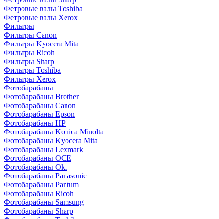
Фетровые валы Toshiba
Фетровые валы Xerox
Фильтры
Фильтры Canon
Фильтры Kyocera Mita
Фильтры Ricoh
Фильтры Sharp
Фильтры Toshiba
Фильтры Xerox
Фотобарабаны
Фотобарабаны Brother
Фотобарабаны Canon
Фотобарабаны Epson
Фотобарабаны HP
Фотобарабаны Konica Minolta
Фотобарабаны Kyocera Mita
Фотобарабаны Lexmark
Фотобарабаны OCE
Фотобарабаны Oki
Фотобарабаны Panasonic
Фотобарабаны Pantum
Фотобарабаны Ricoh
Фотобарабаны Samsung
Фотобарабаны Sharp