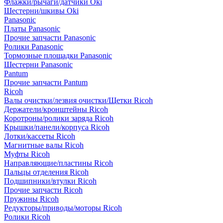
Флажки/рычаги/датчики Oki
Шестерни/шкивы Oki
Panasonic
Платы Panasonic
Прочие запчасти Panasonic
Ролики Panasonic
Тормозные площадки Panasonic
Шестерни Panasonic
Pantum
Прочие запчасти Pantum
Ricoh
Валы очистки/лезвия очистки/Щетки Ricoh
Держатели/кронштейны Ricoh
Коротроны/ролики заряда Ricoh
Крышки/панели/корпуса Ricoh
Лотки/кассеты Ricoh
Магнитные валы Ricoh
Муфты Ricoh
Направляющие/пластины Ricoh
Пальцы отделения Ricoh
Подшипники/втулки Ricoh
Прочие запчасти Ricoh
Пружины Ricoh
Редукторы/приводы/моторы Ricoh
Ролики Ricoh