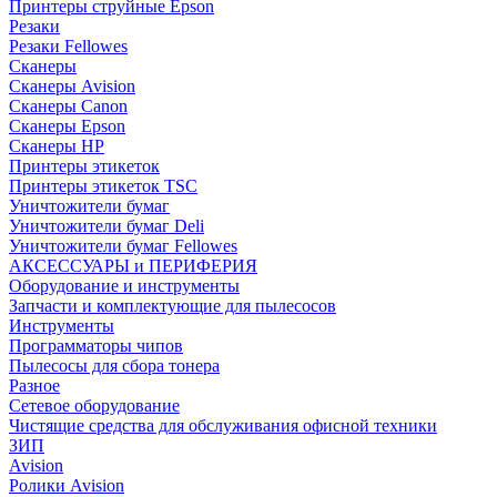
Принтеры струйные Epson
Резаки
Резаки Fellowes
Сканеры
Сканеры Avision
Сканеры Canon
Сканеры Epson
Сканеры HP
Принтеры этикеток
Принтеры этикеток TSC
Уничтожители бумаг
Уничтожители бумаг Deli
Уничтожители бумаг Fellowes
АКСЕССУАРЫ и ПЕРИФЕРИЯ
Оборудование и инструменты
Запчасти и комплектующие для пылесосов
Инструменты
Программаторы чипов
Пылесосы для сбора тонера
Разное
Сетевое оборудование
Чистящие средства для обслуживания офисной техники
ЗИП
Avision
Ролики Avision