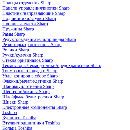
Пальцы отделения Sharp
Панели управления/кнопки Sharp
Пластины/направляющие Sharp
Подшипники/втулки Sharp
Прочие запчасти Sharp
Пружины Sharp
Рамы Sharp
Редукторы/двигатели/приводы Sharp
Резисторы/транзисторы Sharp
Ролики Sharp
Ручки/кулачки Sharp
Стекла оригиналов Sharp
Термисторы/термодатчики/предохранители Sharp
Тормозные площадки Sharp
Узлы копиров в сборе Sharp
Флажки/рычаги/датчики Sharp
Шайбы/уплотнения Sharp
Шестерни/шкивы Sharp
Шлейфы/кабели/тросики Sharp
Шнеки Sharp
Электронные компоненты Sharp
Toshiba
Бушинги Toshiba
Втулки/подшипники Toshiba
Кольца Toshiba