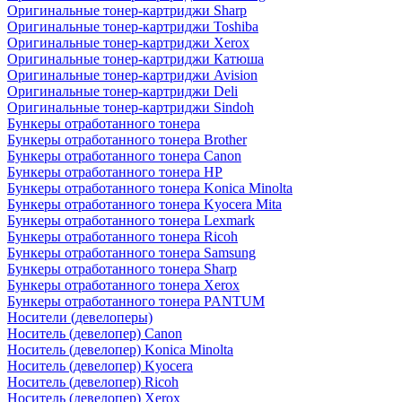
Оригинальные тонер-картриджи Sharp
Оригинальные тонер-картриджи Toshiba
Оригинальные тонер-картриджи Xerox
Оригинальные тонер-картриджи Катюша
Оригинальные тонер-картриджи Avision
Оригинальные тонер-картриджи Deli
Оригинальные тонер-картриджи Sindoh
Бункеры отработанного тонера
Бункеры отработанного тонера Brother
Бункеры отработанного тонера Canon
Бункеры отработанного тонера HP
Бункеры отработанного тонера Konica Minolta
Бункеры отработанного тонера Kyocera Mita
Бункеры отработанного тонера Lexmark
Бункеры отработанного тонера Ricoh
Бункеры отработанного тонера Samsung
Бункеры отработанного тонера Sharp
Бункеры отработанного тонера Xerox
Бункеры отработанного тонера PANTUM
Носители (девелоперы)
Носитель (девелопер) Canon
Носитель (девелопер) Konica Minolta
Носитель (девелопер) Kyocera
Носитель (девелопер) Ricoh
Носитель (девелопер) Xerox