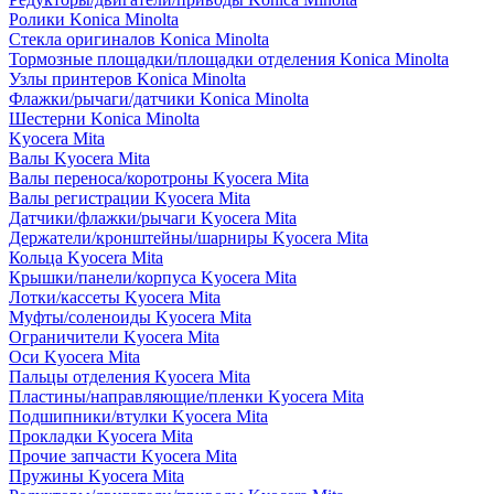
Ролики Konica Minolta
Стекла оригиналов Konica Minolta
Тормозные площадки/площадки отделения Konica Minolta
Узлы принтеров Konica Minolta
Флажки/рычаги/датчики Konica Minolta
Шестерни Konica Minolta
Kyocera Mita
Валы Kyocera Mita
Валы переноса/коротроны Kyocera Mita
Валы регистрации Kyocera Mita
Датчики/флажки/рычаги Kyocera Mita
Держатели/кронштейны/шарниры Kyocera Mita
Кольца Kyocera Mita
Крышки/панели/корпуса Kyocera Mita
Лотки/кассеты Kyocera Mita
Муфты/соленоиды Kyocera Mita
Ограничители Kyocera Mita
Оси Kyocera Mita
Пальцы отделения Kyocera Mita
Пластины/направляющие/пленки Kyocera Mita
Подшипники/втулки Kyocera Mita
Прокладки Kyocera Mita
Прочие запчасти Kyocera Mita
Пружины Kyocera Mita