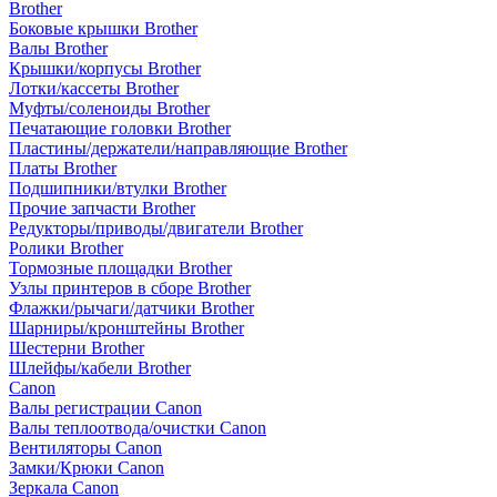
Brother
Боковые крышки Brother
Валы Brother
Крышки/корпусы Brother
Лотки/кассеты Brother
Муфты/соленоиды Brother
Печатающие головки Brother
Пластины/держатели/направляющие Brother
Платы Brother
Подшипники/втулки Brother
Прочие запчасти Brother
Редукторы/приводы/двигатели Brother
Ролики Brother
Тормозные площадки Brother
Узлы принтеров в сборе Brother
Флажки/рычаги/датчики Brother
Шарниры/кронштейны Brother
Шестерни Brother
Шлейфы/кабели Brother
Canon
Валы регистрации Canon
Валы теплоотвода/очистки Canon
Вентиляторы Canon
Замки/Крюки Canon
Зеркала Canon