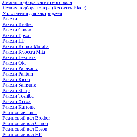
Лезвия подбора магнитного вала
Лезвия подбора тонера (Recovery Blade)
Уплотнения для картриджей
Ракели
Ракели Brother
Ракели Canon
Ракели Epson
Ракели HP
Ракели Konica Minolta
Ракели Kyocera Mita
Ракели Lexmark
Ракели Oki
Ракели Panasonic
Ракели Pantum
Ракели Ricoh
Ракели Samsung
Ракели Sharp
Ракели Toshiba
Ракели Xerox
Ракели Катюша
Резиновые валы
Резиновый вал Brother
Резиновый вал Canon
Резиновый вал Epson
Резиновый вал HP