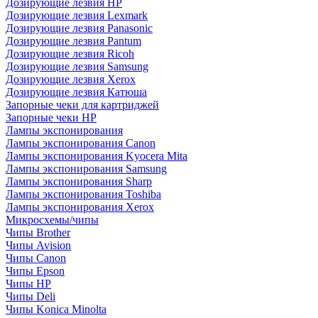
Дозирующие лезвия HP
Дозирующие лезвия Lexmark
Дозирующие лезвия Panasonic
Дозирующие лезвия Pantum
Дозирующие лезвия Ricoh
Дозирующие лезвия Samsung
Дозирующие лезвия Xerox
Дозирующие лезвия Катюша
Запорные чеки для картриджей
Запорные чеки HP
Лампы экспонирования
Лампы экспонирования Canon
Лампы экспонирования Kyocera Mita
Лампы экспонирования Samsung
Лампы экспонирования Sharp
Лампы экспонирования Toshiba
Лампы экспонирования Xerox
Микросхемы/чипы
Чипы Brother
Чипы Avision
Чипы Canon
Чипы Epson
Чипы HP
Чипы Deli
Чипы Konica Minolta