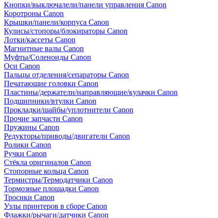
Кнопки/выключалели/панели управления Canon
Коротроны Canon
Крышки/панели/корпуса Canon
Кулисы/стопоры/блокираторы Canon
Лотки/кассеты Canon
Магнитные валы Canon
Муфты/Соленоиды Canon
Оси Canon
Пальцы отделения/сепараторы Canon
Печатающие головки Canon
Пластины/держатели/направляющие/кулачки Canon
Подшипники/втулки Canon
Прокладки/шайбы/уплотнители Canon
Прочие запчасти Canon
Пружины Canon
Редукторы/приводы/двигатели Canon
Ролики Canon
Ручки Canon
Стёкла оригиналов Canon
Стопорные кольца Canon
Термистры/Термодатчики Canon
Тормозные площадки Canon
Тросики Canon
Узлы принтеров в сборе Canon
Флажки/рычаги/датчики Canon