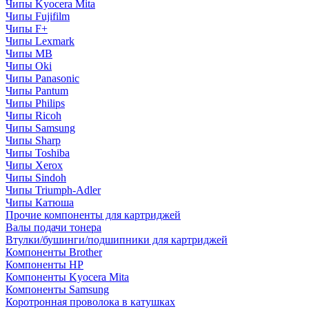
Чипы Kyocera Mita
Чипы Fujifilm
Чипы F+
Чипы Lexmark
Чипы MB
Чипы Oki
Чипы Panasonic
Чипы Pantum
Чипы Philips
Чипы Ricoh
Чипы Samsung
Чипы Sharp
Чипы Toshiba
Чипы Xerox
Чипы Sindoh
Чипы Triumph-Adler
Чипы Катюша
Прочие компоненты для картриджей
Валы подачи тонера
Втулки/бушинги/подшипники для картриджей
Компоненты Brother
Компоненты HP
Компоненты Kyocera Mita
Компоненты Samsung
Коротронная проволока в катушках