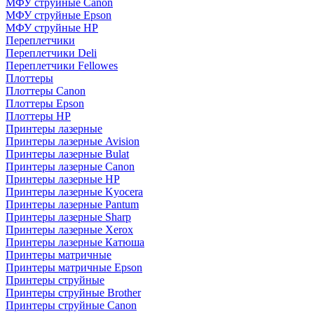
МФУ струйные Canon
МФУ струйные Epson
МФУ струйные HP
Переплетчики
Переплетчики Deli
Переплетчики Fellowes
Плоттеры
Плоттеры Canon
Плоттеры Epson
Плоттеры HP
Принтеры лазерные
Принтеры лазерные Avision
Принтеры лазерные Bulat
Принтеры лазерные Canon
Принтеры лазерные HP
Принтеры лазерные Kyocera
Принтеры лазерные Pantum
Принтеры лазерные Sharp
Принтеры лазерные Xerox
Принтеры лазерные Катюша
Принтеры матричные
Принтеры матричные Epson
Принтеры струйные
Принтеры струйные Brother
Принтеры струйные Canon