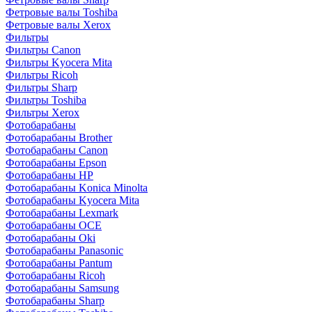
Фетровые валы Toshiba
Фетровые валы Xerox
Фильтры
Фильтры Canon
Фильтры Kyocera Mita
Фильтры Ricoh
Фильтры Sharp
Фильтры Toshiba
Фильтры Xerox
Фотобарабаны
Фотобарабаны Brother
Фотобарабаны Canon
Фотобарабаны Epson
Фотобарабаны HP
Фотобарабаны Konica Minolta
Фотобарабаны Kyocera Mita
Фотобарабаны Lexmark
Фотобарабаны OCE
Фотобарабаны Oki
Фотобарабаны Panasonic
Фотобарабаны Pantum
Фотобарабаны Ricoh
Фотобарабаны Samsung
Фотобарабаны Sharp