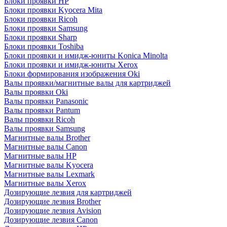
Блоки проявки HP
Блоки проявки Kyocera Mita
Блоки проявки Ricoh
Блоки проявки Samsung
Блоки проявки Sharp
Блоки проявки Toshiba
Блоки проявки и имидж-юниты Konica Minolta
Блоки проявки и имидж-юниты Xerox
Блоки формирования изображения Oki
Валы проявки/магнитные валы для картриджей
Валы проявки Oki
Валы проявки Panasonic
Валы проявки Pantum
Валы проявки Ricoh
Валы проявки Samsung
Магнитные валы Brother
Магнитные валы Canon
Магнитные валы HP
Магнитные валы Kyocera
Магнитные валы Lexmark
Магнитные валы Xerox
Дозирующие лезвия для картриджей
Дозирующие лезвия Brother
Дозирующие лезвия Avision
Дозирующие лезвия Canon