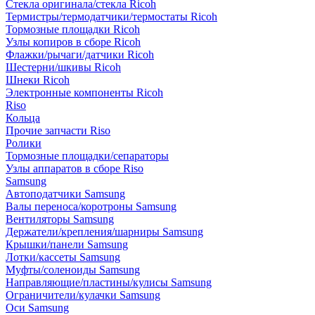
Стекла оригинала/стекла Ricoh
Термистры/термодатчики/термостаты Ricoh
Тормозные площадки Ricoh
Узлы копиров в сборе Ricoh
Флажки/рычаги/датчики Ricoh
Шестерни/шкивы Ricoh
Шнеки Ricoh
Электронные компоненты Ricoh
Riso
Кольца
Прочие запчасти Riso
Ролики
Тормозные площадки/сепараторы
Узлы аппаратов в сборе Riso
Samsung
Автоподатчики Samsung
Валы переноса/коротроны Samsung
Вентиляторы Samsung
Держатели/крепления/шарниры Samsung
Крышки/панели Samsung
Лотки/кассеты Samsung
Муфты/соленоиды Samsung
Направляющие/пластины/кулисы Samsung
Ограничители/кулачки Samsung
Оси Samsung