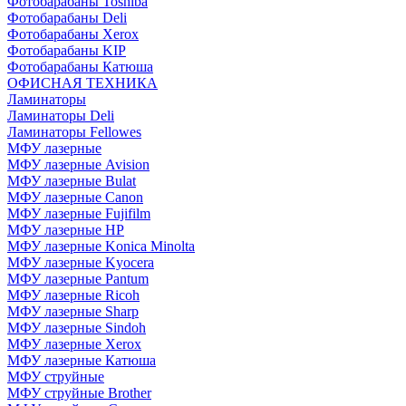
Фотобарабаны Toshiba
Фотобарабаны Deli
Фотобарабаны Xerox
Фотобарабаны KIP
Фотобарабаны Катюша
ОФИСНАЯ ТЕХНИКА
Ламинаторы
Ламинаторы Deli
Ламинаторы Fellowes
МФУ лазерные
МФУ лазерные Avision
МФУ лазерные Bulat
МФУ лазерные Canon
МФУ лазерные Fujifilm
МФУ лазерные HP
МФУ лазерные Konica Minolta
МФУ лазерные Kyocera
МФУ лазерные Pantum
МФУ лазерные Ricoh
МФУ лазерные Sharp
МФУ лазерные Sindoh
МФУ лазерные Xerox
МФУ лазерные Катюша
МФУ струйные
МФУ струйные Brother