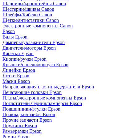
Шарниры/кронштейны Canon
Шестерни/шкивы Canon
Шлейфы/Кабели Canon
Щетки/антистатики Canon
Электронные компоненты Canon
Epson
Валы Epson
Дамперы/увлажнители Epson
Двигатели/моторы Epson
Каретки Epson
Кнопки/ручки Epson
Крышки/панели/корпуса Epson
Линейки Epson
Лотки Epson
Маски Epson
Направляющие/пластины/держатели Epson
Печатающие головки Epson
Платы/электронные компоненты Epson
Поглотители чернил/памперсы Epson
Подшипники/втулки Epson
Прокладки/шайбы Epson
Прочие запчасти Epson
Пружины Epson
Рамы/рамки Epson
Ремни Epson