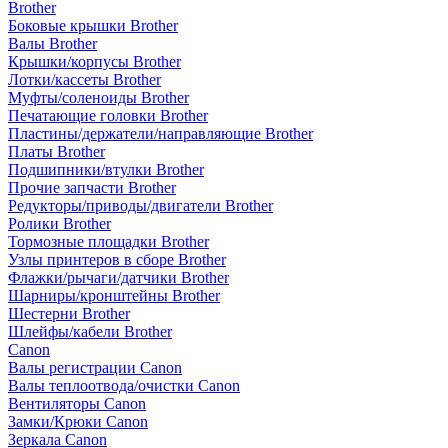
Brother
Боковые крышки Brother
Валы Brother
Крышки/корпусы Brother
Лотки/кассеты Brother
Муфты/соленоиды Brother
Печатающие головки Brother
Пластины/держатели/направляющие Brother
Платы Brother
Подшипники/втулки Brother
Прочие запчасти Brother
Редукторы/приводы/двигатели Brother
Ролики Brother
Тормозные площадки Brother
Узлы принтеров в сборе Brother
Флажки/рычаги/датчики Brother
Шарниры/кронштейны Brother
Шестерни Brother
Шлейфы/кабели Brother
Canon
Валы регистрации Canon
Валы теплоотвода/очистки Canon
Вентиляторы Canon
Замки/Крюки Canon
Зеркала Canon