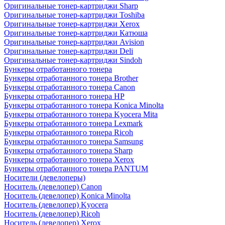
Оригинальные тонер-картриджи Sharp
Оригинальные тонер-картриджи Toshiba
Оригинальные тонер-картриджи Xerox
Оригинальные тонер-картриджи Катюша
Оригинальные тонер-картриджи Avision
Оригинальные тонер-картриджи Deli
Оригинальные тонер-картриджи Sindoh
Бункеры отработанного тонера
Бункеры отработанного тонера Brother
Бункеры отработанного тонера Canon
Бункеры отработанного тонера HP
Бункеры отработанного тонера Konica Minolta
Бункеры отработанного тонера Kyocera Mita
Бункеры отработанного тонера Lexmark
Бункеры отработанного тонера Ricoh
Бункеры отработанного тонера Samsung
Бункеры отработанного тонера Sharp
Бункеры отработанного тонера Xerox
Бункеры отработанного тонера PANTUM
Носители (девелоперы)
Носитель (девелопер) Canon
Носитель (девелопер) Konica Minolta
Носитель (девелопер) Kyocera
Носитель (девелопер) Ricoh
Носитель (девелопер) Xerox