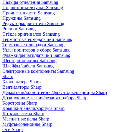
Пальцы отделения Samsung
Подшипники/втулки Samsung
Прочие запчасти Samsung
Пружины Samsung
Редукторы/двигатели Samsung
Ролики Samsung
Стёкла оригиналов Samsung
Термистры/термодатчики Samsung
Тормозные площадки Samsung
Узлы принтеров в сборе Samsung
Флажки/рычаги/датчики Samsung
Шестерни/шкивы Samsung
Шлейфы/кабели Samsung
Электронные компоненты Samsung
Sharp
Блоки лазера Sharp
Вентиляторы Sharp
Держатели/кронштейны/фиксаторы/шарниры Sharp
Дозирующие лезвия/лезвия подбора Sharp
Коротроны Sharp
Крышки/панели/корпуса Sharp
Лотки/кассеты Sharp
Магнитные валы Sharp
Муфты/соленоиды Sharp
Оси Sharp