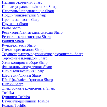
Пальцы отделения Sharp
Панели управления/кнопки Sharp
Пластины/направляющие Sharp
Подшипники/втулки Sharp
Прочие запчасти Sharp
Пружины Sharp
Рамы Sharp
Редукторы/двигатели/приводы Sharp
Резисторы/транзисторы Sharp
Ролики Sharp
Ручки/кулачки Sharp
Стекла оригиналов Sharp
Термисторы/термодатчики/предохранители Sharp
Тормозные площадки Sharp
Узлы копиров в сборе Sharp
Флажки/рычаги/датчики Sharp
Шайбы/уплотнения Sharp
Шестерни/шкивы Sharp
Шлейфы/кабели/тросики Sharp
Шнеки Sharp
Электронные компоненты Sharp
Toshiba
Бушинги Toshiba
Втулки/подшипники Toshiba
Кольца Toshiba