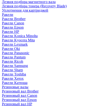
Лезвия подбора магнитного вала
Лезвия подбора тонера (Recovery Blade)
Уплотнения для картриджей
Ракели
Ракели Brother
Ракели Canon
Ракели Epson
Ракели HP
Ракели Konica Minolta
Ракели Kyocera Mita
Ракели Lexmark
Ракели Oki
Ракели Panasonic
Ракели Pantum
Ракели Ricoh
Ракели Samsung
Ракели Sharp
Ракели Toshiba
Ракели Xerox
Ракели Катюша
Резиновые валы
Резиновый вал Brother
Резиновый вал Canon
Резиновый вал Epson
Резиновый вал HP