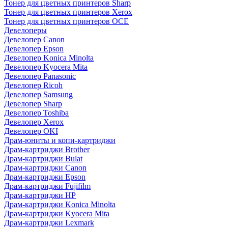
Тонер для цветных принтеров Sharp
Тонер для цветных принтеров Xerox
Тонер для цветных принтеров OCE
Девелоперы
Девелопер Canon
Девелопер Epson
Девелопер Konica Minolta
Девелопер Kyocera Mita
Девелопер Panasonic
Девелопер Ricoh
Девелопер Samsung
Девелопер Sharp
Девелопер Toshiba
Девелопер Xerox
Девелопер OKI
Драм-юниты и копи-картриджи
Драм-картриджи Brother
Драм-картриджи Bulat
Драм-картриджи Canon
Драм-картриджи Epson
Драм-картриджи Fujifilm
Драм-картриджи HP
Драм-картриджи Konica Minolta
Драм-картриджи Kyocera Mita
Драм-картриджи Lexmark