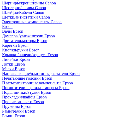
Шарниры/кронштейны Canon
Шестерни/шкивы Canon
Шлейфы/Кабели Canon
Щетки/антистатики Canon
Электронные компоненты Canon
Epson
Валы Epson
Дамперы/увлажнители Epson
Двигатели/моторы Epson
Каретки Epson
Кнопки/ручки Epson
Крышки/панели/корпуса Epson
Линейки Epson
Лотки Epson
Маски Epson
Направляющие/пластины/держатели Epson
Печатающие головки Epson
Платы/электронные компоненты Epson
Поглотители чернил/памперсы Epson
Подшипники/втулки Epson
Прокладки/шайбы Epson
Прочие запчасти Epson
Пружины Epson
Рамы/рамки Epson
Ремни Epson