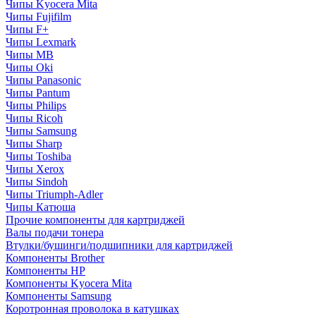
Чипы Kyocera Mita
Чипы Fujifilm
Чипы F+
Чипы Lexmark
Чипы MB
Чипы Oki
Чипы Panasonic
Чипы Pantum
Чипы Philips
Чипы Ricoh
Чипы Samsung
Чипы Sharp
Чипы Toshiba
Чипы Xerox
Чипы Sindoh
Чипы Triumph-Adler
Чипы Катюша
Прочие компоненты для картриджей
Валы подачи тонера
Втулки/бушинги/подшипники для картриджей
Компоненты Brother
Компоненты HP
Компоненты Kyocera Mita
Компоненты Samsung
Коротронная проволока в катушках