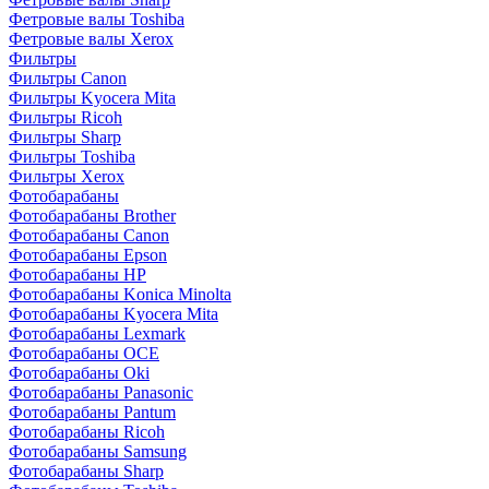
Фетровые валы Toshiba
Фетровые валы Xerox
Фильтры
Фильтры Canon
Фильтры Kyocera Mita
Фильтры Ricoh
Фильтры Sharp
Фильтры Toshiba
Фильтры Xerox
Фотобарабаны
Фотобарабаны Brother
Фотобарабаны Canon
Фотобарабаны Epson
Фотобарабаны HP
Фотобарабаны Konica Minolta
Фотобарабаны Kyocera Mita
Фотобарабаны Lexmark
Фотобарабаны OCE
Фотобарабаны Oki
Фотобарабаны Panasonic
Фотобарабаны Pantum
Фотобарабаны Ricoh
Фотобарабаны Samsung
Фотобарабаны Sharp