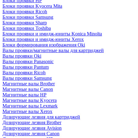
Блоки проявки HP
Блоки проявки Kyocera Mita
Блоки проявки Ricoh
Блоки проявки Samsung
Блоки проявки Sharp
Блоки проявки Toshiba
Блоки проявки и имидж-юниты Konica Minolta
Блоки проявки и имидж-юниты Xerox
Блоки формирования изображения Oki
Валы проявки/магнитные валы для картриджей
Валы проявки Oki
Валы проявки Panasonic
Валы проявки Pantum
Валы проявки Ricoh
Валы проявки Samsung
Магнитные валы Brother
Магнитные валы Canon
Магнитные валы HP
Магнитные валы Kyocera
Магнитные валы Lexmark
Магнитные валы Xerox
Дозирующие лезвия для картриджей
Дозирующие лезвия Brother
Дозирующие лезвия Avision
Дозирующие лезвия Canon