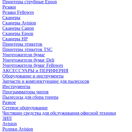
Принтеры струйные Epson
Резаки
Резаки Fellowes
Сканеры
Сканеры Avision
Сканеры Canon
Сканеры Epson
Сканеры HP
Принтеры этикеток
Принтеры этикеток TSC
Уничтожители бумаг
Уничтожители бумаг Deli
Уничтожители бумаг Fellowes
АКСЕССУАРЫ и ПЕРИФЕРИЯ
Оборудование и инструменты
Запчасти и комплектующие для пылесосов
Инструменты
Программаторы чипов
Пылесосы для сбора тонера
Разное
Сетевое оборудование
Чистящие средства для обслуживания офисной техники
ЗИП
Avision
Ролики Avision