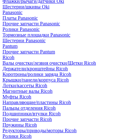
Флажки/рычаги/датчики Oki
Шестерни/шкивы Oki
Panasonic
Платы Panasonic
Прочие запчасти Panasonic
Ролики Panasonic
Тормозные площадки Panasonic
Шестерни Panasonic
Pantum
Прочие запчасти Pantum
Ricoh
Валы очистки/лезвия очистки/Щетки Ricoh
Держатели/кронштейны Ricoh
Коротроны/ролики заряда Ricoh
Крышки/панели/корпуса Ricoh
Лотки/кассеты Ricoh
Магнитные валы Ricoh
Муфты Ricoh
Направляющие/пластины Ricoh
Пальцы отделения Ricoh
Подшипники/втулки Ricoh
Прочие запчасти Ricoh
Пружины Ricoh
Редукторы/приводы/моторы Ricoh
Ролики Ricoh