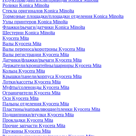
Ролики Konica Minolta
Стекла оригиналов Konica Minolta
Тормозные площадки/площадки отделения Konica Minolta
Узлы принтеров Konica Minolta
Флажки/рычаги/датчики Konica Minolta
Шестерни Konica Minolta
Kyocera Mita
Валы Kyocera Mita
Валы переноса/коротроны Kyocera Mita
Валы регистрации Kyocera Mita
Датчики/флажки/рычаги Kyocera Mita
Держатели/кронштейны/шарниры Kyocera Mita
Кольца Kyocera Mita
Крышки/панели/корпуса Kyocera Mita
Лотки/кассеты Kyocera Mita
Муфты/соленоиды Kyocera Mita
Ограничители Kyocera Mita
Оси Kyocera Mita
Пальцы отделения Kyocera Mita
Пластины/направляющие/пленки Kyocera Mita
Подшипники/втулки Kyocera Mita
Прокладки Kyocera Mita
Прочие запчасти Kyocera Mita
Пружины Kyocera Mita