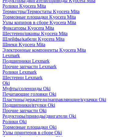
Редукторы/двигатели/приводы Kyocera Mita
Ролики Kyocera Mita
Термистры/Термостаты Kyocera Mita
Тормозные площадки Kyocera Mita
Узлы копиров в сборе Kyocera Mita
Фиксаторы Kyocera Mita
Шестерни/шкивы Kyocera Mita
Шлейфы/кабели Kyocera Mita
Шнеки Kyocera Mita
Электронные компоненты Kyocera Mita
Lexmark
Подшипники Lexmark
Прочие запчасти Lexmark
Ролики Lexmark
Шестерни Lexmark
Oki
Муфты/соленоиды Oki
Печатающие головки Oki
Пластины/держатели/направляющие/кулачки Oki
Подшипники/втулки Oki
Прочие запчасти Oki
Редукторы/приводы/двигатели Oki
Ролики Oki
Тормозные площадки Oki
Узлы принтеров в сборе Oki