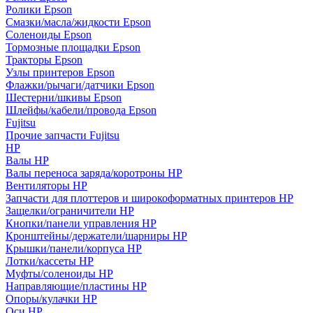
Ролики Epson
Смазки/масла/жидкости Epson
Соленоиды Epson
Тормозные площадки Epson
Тракторы Epson
Узлы принтеров Epson
Флажки/рычаги/датчики Epson
Шестерни/шкивы Epson
Шлейфы/кабели/провода Epson
Fujitsu
Прочие запчасти Fujitsu
HP
Валы HP
Валы переноса заряда/коротроны HP
Вентиляторы HP
Запчасти для плоттеров и широкоформатных принтеров HP
Защелки/ограничители HP
Кнопки/панели управления HP
Кронштейны/держатели/шарниры HP
Крышки/панели/корпуса HP
Лотки/кассеты HP
Муфты/соленоиды HP
Направляющие/пластины HP
Опоры/кулачки HP
Оси HP