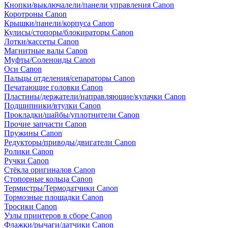
Кнопки/выключалели/панели управления Canon
Коротроны Canon
Крышки/панели/корпуса Canon
Кулисы/стопоры/блокираторы Canon
Лотки/кассеты Canon
Магнитные валы Canon
Муфты/Соленоиды Canon
Оси Canon
Пальцы отделения/сепараторы Canon
Печатающие головки Canon
Пластины/держатели/направляющие/кулачки Canon
Подшипники/втулки Canon
Прокладки/шайбы/уплотнители Canon
Прочие запчасти Canon
Пружины Canon
Редукторы/приводы/двигатели Canon
Ролики Canon
Ручки Canon
Стёкла оригиналов Canon
Стопорные кольца Canon
Термистры/Термодатчики Canon
Тормозные площадки Canon
Тросики Canon
Узлы принтеров в сборе Canon
Флажки/рычаги/датчики Canon