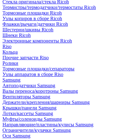
Стекла оригинала/стекла Ricoh
Термистры/термодатчики/термостаты Ricoh
Тормозные площадки Ricoh
Узлы копиров в сборе Ricoh
Флажки/рычаги/датчики Ricoh
Шестерни/шкивы Ricoh
Шнеки Ricoh
Электронные компоненты Ricoh
Riso
Кольца
Прочие запчасти Riso
Ролики
Тормозные площадки/сепараторы
Узлы аппаратов в сборе Riso
Samsung
Автоподатчики Samsung
Валы переноса/коротроны Samsung
Вентиляторы Samsung
Держатели/крепления/шарниры Samsung
Крышки/панели Samsung
Лотки/кассеты Samsung
Муфты/соленоиды Samsung
Направляющие/пластины/кулисы Samsung
Ограничители/кулачки Samsung
Оси Samsung