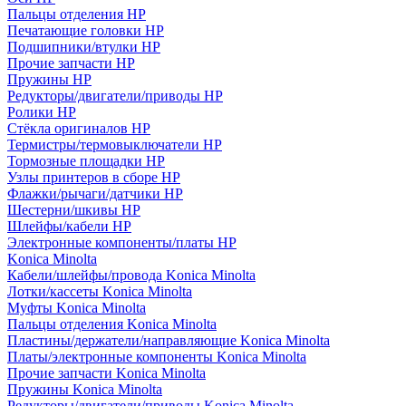
Пальцы отделения HP
Печатающие головки HP
Подшипники/втулки HP
Прочие запчасти HP
Пружины HP
Редукторы/двигатели/приводы HP
Ролики HP
Стёкла оригиналов HP
Термистры/термовыключатели HP
Тормозные площадки HP
Узлы принтеров в сборе HP
Флажки/рычаги/датчики HP
Шестерни/шкивы HP
Шлейфы/кабели HP
Электронные компоненты/платы HP
Konica Minolta
Кабели/шлейфы/провода Konica Minolta
Лотки/кассеты Konica Minolta
Муфты Konica Minolta
Пальцы отделения Konica Minolta
Пластины/держатели/направляющие Konica Minolta
Платы/электронные компоненты Konica Minolta
Прочие запчасти Konica Minolta
Пружины Konica Minolta
Редукторы/двигатели/приводы Konica Minolta