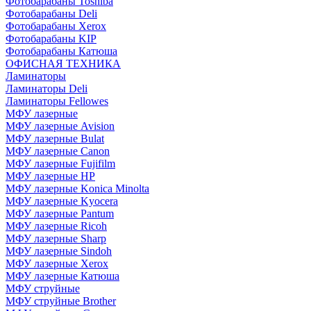
Фотобарабаны Toshiba
Фотобарабаны Deli
Фотобарабаны Xerox
Фотобарабаны KIP
Фотобарабаны Катюша
ОФИСНАЯ ТЕХНИКА
Ламинаторы
Ламинаторы Deli
Ламинаторы Fellowes
МФУ лазерные
МФУ лазерные Avision
МФУ лазерные Bulat
МФУ лазерные Canon
МФУ лазерные Fujifilm
МФУ лазерные HP
МФУ лазерные Konica Minolta
МФУ лазерные Kyocera
МФУ лазерные Pantum
МФУ лазерные Ricoh
МФУ лазерные Sharp
МФУ лазерные Sindoh
МФУ лазерные Xerox
МФУ лазерные Катюша
МФУ струйные
МФУ струйные Brother