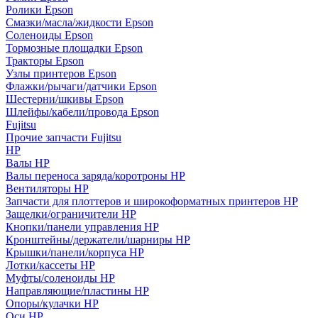
Ролики Epson
Смазки/масла/жидкости Epson
Соленоиды Epson
Тормозные площадки Epson
Тракторы Epson
Узлы принтеров Epson
Флажки/рычаги/датчики Epson
Шестерни/шкивы Epson
Шлейфы/кабели/провода Epson
Fujitsu
Прочие запчасти Fujitsu
HP
Валы HP
Валы переноса заряда/коротроны HP
Вентиляторы HP
Запчасти для плоттеров и широкоформатных принтеров HP
Защелки/ограничители HP
Кнопки/панели управления HP
Кронштейны/держатели/шарниры HP
Крышки/панели/корпуса HP
Лотки/кассеты HP
Муфты/соленоиды HP
Направляющие/пластины HP
Опоры/кулачки HP
Оси HP