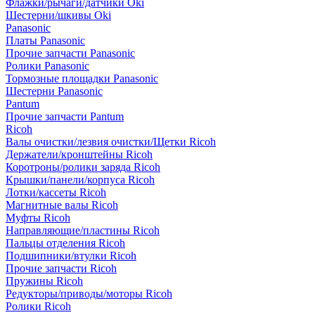
Флажки/рычаги/датчики Oki
Шестерни/шкивы Oki
Panasonic
Платы Panasonic
Прочие запчасти Panasonic
Ролики Panasonic
Тормозные площадки Panasonic
Шестерни Panasonic
Pantum
Прочие запчасти Pantum
Ricoh
Валы очистки/лезвия очистки/Щетки Ricoh
Держатели/кронштейны Ricoh
Коротроны/ролики заряда Ricoh
Крышки/панели/корпуса Ricoh
Лотки/кассеты Ricoh
Магнитные валы Ricoh
Муфты Ricoh
Направляющие/пластины Ricoh
Пальцы отделения Ricoh
Подшипники/втулки Ricoh
Прочие запчасти Ricoh
Пружины Ricoh
Редукторы/приводы/моторы Ricoh
Ролики Ricoh