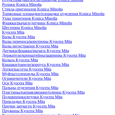
Ролики Konica Minolta
Стекла оригиналов Konica Minolta
Тормозные площадки/площадки отделения Konica Minolta
Узлы принтеров Konica Minolta
Флажки/рычаги/датчики Konica Minolta
Шестерни Konica Minolta
Kyocera Mita
Валы Kyocera Mita
Валы переноса/коротроны Kyocera Mita
Валы регистрации Kyocera Mita
Датчики/флажки/рычаги Kyocera Mita
Держатели/кронштейны/шарниры Kyocera Mita
Кольца Kyocera Mita
Крышки/панели/корпуса Kyocera Mita
Лотки/кассеты Kyocera Mita
Муфты/соленоиды Kyocera Mita
Ограничители Kyocera Mita
Оси Kyocera Mita
Пальцы отделения Kyocera Mita
Пластины/направляющие/пленки Kyocera Mita
Подшипники/втулки Kyocera Mita
Прокладки Kyocera Mita
Прочие запчасти Kyocera Mita
Пружины Kyocera Mita