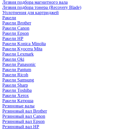
Лезвия подбора магнитного вала
Лезвия подбора тонера (Recovery Blade)
Уплотнения для картриджей
Ракели
Ракели Brother
Ракели Canon
Ракели Epson
Ракели HP
Ракели Konica Minolta
Ракели Kyocera Mita
Ракели Lexmark
Ракели Oki
Ракели Panasonic
Ракели Pantum
Ракели Ricoh
Ракели Samsung
Ракели Sharp
Ракели Toshiba
Ракели Xerox
Ракели Катюша
Резиновые валы
Резиновый вал Brother
Резиновый вал Canon
Резиновый вал Epson
Резиновый вал HP