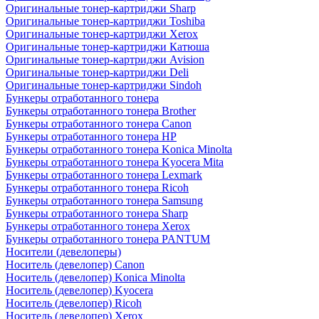
Оригинальные тонер-картриджи Sharp
Оригинальные тонер-картриджи Toshiba
Оригинальные тонер-картриджи Xerox
Оригинальные тонер-картриджи Катюша
Оригинальные тонер-картриджи Avision
Оригинальные тонер-картриджи Deli
Оригинальные тонер-картриджи Sindoh
Бункеры отработанного тонера
Бункеры отработанного тонера Brother
Бункеры отработанного тонера Canon
Бункеры отработанного тонера HP
Бункеры отработанного тонера Konica Minolta
Бункеры отработанного тонера Kyocera Mita
Бункеры отработанного тонера Lexmark
Бункеры отработанного тонера Ricoh
Бункеры отработанного тонера Samsung
Бункеры отработанного тонера Sharp
Бункеры отработанного тонера Xerox
Бункеры отработанного тонера PANTUM
Носители (девелоперы)
Носитель (девелопер) Canon
Носитель (девелопер) Konica Minolta
Носитель (девелопер) Kyocera
Носитель (девелопер) Ricoh
Носитель (девелопер) Xerox