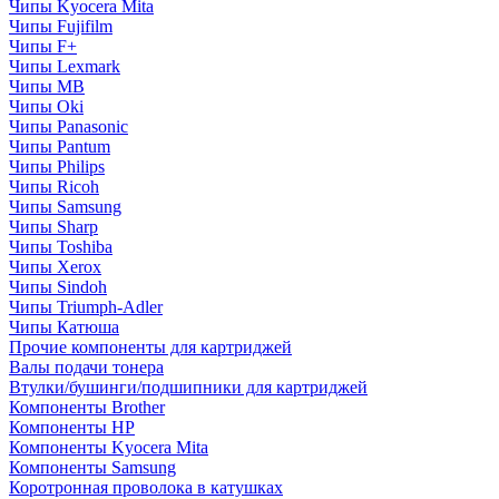
Чипы Kyocera Mita
Чипы Fujifilm
Чипы F+
Чипы Lexmark
Чипы MB
Чипы Oki
Чипы Panasonic
Чипы Pantum
Чипы Philips
Чипы Ricoh
Чипы Samsung
Чипы Sharp
Чипы Toshiba
Чипы Xerox
Чипы Sindoh
Чипы Triumph-Adler
Чипы Катюша
Прочие компоненты для картриджей
Валы подачи тонера
Втулки/бушинги/подшипники для картриджей
Компоненты Brother
Компоненты HP
Компоненты Kyocera Mita
Компоненты Samsung
Коротронная проволока в катушках