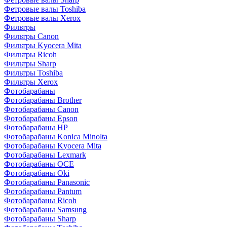
Фетровые валы Toshiba
Фетровые валы Xerox
Фильтры
Фильтры Canon
Фильтры Kyocera Mita
Фильтры Ricoh
Фильтры Sharp
Фильтры Toshiba
Фильтры Xerox
Фотобарабаны
Фотобарабаны Brother
Фотобарабаны Canon
Фотобарабаны Epson
Фотобарабаны HP
Фотобарабаны Konica Minolta
Фотобарабаны Kyocera Mita
Фотобарабаны Lexmark
Фотобарабаны OCE
Фотобарабаны Oki
Фотобарабаны Panasonic
Фотобарабаны Pantum
Фотобарабаны Ricoh
Фотобарабаны Samsung
Фотобарабаны Sharp