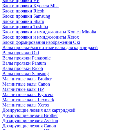
Блоки проявки HP
Блоки проявки Kyocera Mita
Блоки проявки Ricoh
Блоки проявки Samsung
Блоки проявки Sharp
Блоки проявки Toshiba
Блоки проявки и имидж-юниты Konica Minolta
Блоки проявки и имидж-юниты Xerox
Блоки формирования изображения Oki
Валы проявки/магнитные валы для картриджей
Валы проявки Oki
Валы проявки Panasonic
Валы проявки Pantum
Валы проявки Ricoh
Валы проявки Samsung
Магнитные валы Brother
Магнитные валы Canon
Магнитные валы HP
Магнитные валы Kyocera
Магнитные валы Lexmark
Магнитные валы Xerox
Дозирующие лезвия для картриджей
Дозирующие лезвия Brother
Дозирующие лезвия Avision
Дозирующие лезвия Canon