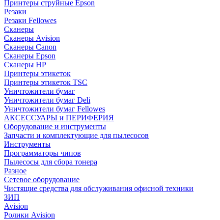
Принтеры струйные Epson
Резаки
Резаки Fellowes
Сканеры
Сканеры Avision
Сканеры Canon
Сканеры Epson
Сканеры HP
Принтеры этикеток
Принтеры этикеток TSC
Уничтожители бумаг
Уничтожители бумаг Deli
Уничтожители бумаг Fellowes
АКСЕССУАРЫ и ПЕРИФЕРИЯ
Оборудование и инструменты
Запчасти и комплектующие для пылесосов
Инструменты
Программаторы чипов
Пылесосы для сбора тонера
Разное
Сетевое оборудование
Чистящие средства для обслуживания офисной техники
ЗИП
Avision
Ролики Avision