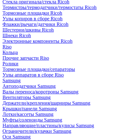
Стекла оригинала/стекла Ricoh
Термистры/термодатчики/термостаты Ricoh
Тормозные площадки Ricoh
Узлы копиров в сборе Ricoh
Флажки/рычаги/датчики Ricoh
Шестерни/шкивы Ricoh
Шнеки Ricoh
Электронные компоненты Ricoh
Riso
Кольца
Прочие запчасти Riso
Ролики
Тормозные площадки/сепараторы
Узлы аппаратов в сборе Riso
Samsung
Автоподатчики Samsung
Валы переноса/коротроны Samsung
Вентиляторы Samsung
Держатели/крепления/шарниры Samsung
Крышки/панели Samsung
Лотки/кассеты Samsung
Муфты/соленоиды Samsung
Направляющие/пластины/кулисы Samsung
Ограничители/кулачки Samsung
Оси Samsung