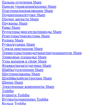
Пальцы отделения Sharp
Панели управления/кнопки Sharp
Пластины/направляющие Sharp
Подшипники/втулки Sharp
Прочие запчасти Sharp
Пружины Sharp
Рамы Sharp
Редукторы/двигатели/приводы Sharp
Резисторы/транзисторы Sharp
Ролики Sharp
Ручки/кулачки Sharp
Стекла оригиналов Sharp
Термисторы/термодатчики/предохранители Sharp
Тормозные площадки Sharp
Узлы копиров в сборе Sharp
Флажки/рычаги/датчики Sharp
Шайбы/уплотнения Sharp
Шестерни/шкивы Sharp
Шлейфы/кабели/тросики Sharp
Шнеки Sharp
Электронные компоненты Sharp
Toshiba
Бушинги Toshiba
Втулки/подшипники Toshiba
Кольца Toshiba