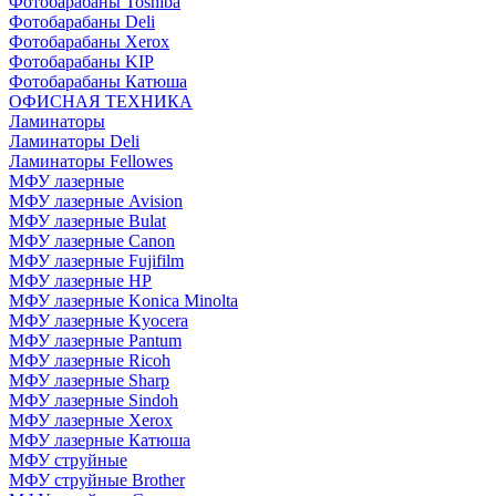
Фотобарабаны Toshiba
Фотобарабаны Deli
Фотобарабаны Xerox
Фотобарабаны KIP
Фотобарабаны Катюша
ОФИСНАЯ ТЕХНИКА
Ламинаторы
Ламинаторы Deli
Ламинаторы Fellowes
МФУ лазерные
МФУ лазерные Avision
МФУ лазерные Bulat
МФУ лазерные Canon
МФУ лазерные Fujifilm
МФУ лазерные HP
МФУ лазерные Konica Minolta
МФУ лазерные Kyocera
МФУ лазерные Pantum
МФУ лазерные Ricoh
МФУ лазерные Sharp
МФУ лазерные Sindoh
МФУ лазерные Xerox
МФУ лазерные Катюша
МФУ струйные
МФУ струйные Brother