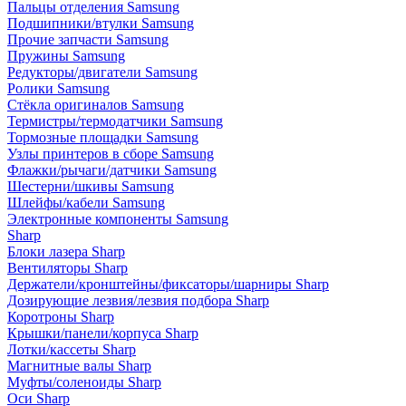
Пальцы отделения Samsung
Подшипники/втулки Samsung
Прочие запчасти Samsung
Пружины Samsung
Редукторы/двигатели Samsung
Ролики Samsung
Стёкла оригиналов Samsung
Термистры/термодатчики Samsung
Тормозные площадки Samsung
Узлы принтеров в сборе Samsung
Флажки/рычаги/датчики Samsung
Шестерни/шкивы Samsung
Шлейфы/кабели Samsung
Электронные компоненты Samsung
Sharp
Блоки лазера Sharp
Вентиляторы Sharp
Держатели/кронштейны/фиксаторы/шарниры Sharp
Дозирующие лезвия/лезвия подбора Sharp
Коротроны Sharp
Крышки/панели/корпуса Sharp
Лотки/кассеты Sharp
Магнитные валы Sharp
Муфты/соленоиды Sharp
Оси Sharp