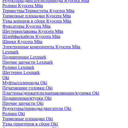
Редукторы/двигатели/приводы Kyocera Mita
Ролики Kyocera Mita
Термистры/Термостаты Kyocera Mita
Тормозные площадки Kyocera Mita
Узлы копиров в сборе Kyocera Mita
Фиксаторы Kyocera Mita
Шестерни/шкивы Kyocera Mita
Шлейфы/кабели Kyocera Mita
Шнеки Kyocera Mita
Электронные компоненты Kyocera Mita
Lexmark
Подшипники Lexmark
Прочие запчасти Lexmark
Ролики Lexmark
Шестерни Lexmark
Oki
Муфты/соленоиды Oki
Печатающие головки Oki
Пластины/держатели/направляющие/кулачки Oki
Подшипники/втулки Oki
Прочие запчасти Oki
Редукторы/приводы/двигатели Oki
Ролики Oki
Тормозные площадки Oki
Узлы принтеров в сборе Oki