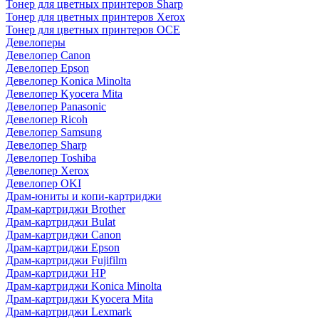
Тонер для цветных принтеров Sharp
Тонер для цветных принтеров Xerox
Тонер для цветных принтеров OCE
Девелоперы
Девелопер Canon
Девелопер Epson
Девелопер Konica Minolta
Девелопер Kyocera Mita
Девелопер Panasonic
Девелопер Ricoh
Девелопер Samsung
Девелопер Sharp
Девелопер Toshiba
Девелопер Xerox
Девелопер OKI
Драм-юниты и копи-картриджи
Драм-картриджи Brother
Драм-картриджи Bulat
Драм-картриджи Canon
Драм-картриджи Epson
Драм-картриджи Fujifilm
Драм-картриджи HP
Драм-картриджи Konica Minolta
Драм-картриджи Kyocera Mita
Драм-картриджи Lexmark