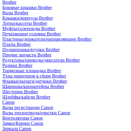
Brother
Боковые крышки Brother
Валы Brother
Крышки/корпусы Brother
Лотки/кассеты Brother
Муфты/соленоиды Brother
Печатающие головки Brother
Пластины/держатели/направляющие Brother
Платы Brother
Подшипники/втулки Brother
Прочие запчасти Brother
Редукторы/приводы/двигатели Brother
Ролики Brother
Тормозные площадки Brother
Узлы принтеров в сборе Brother
Флажки/рычаги/датчики Brother
Шарниры/кронштейны Brother
Шестерни Brother
Шлейфы/кабели Brother
Canon
Валы регистрации Canon
Валы теплоотвода/очистки Canon
Вентиляторы Canon
Замки/Крюки Canon
Зеркала Canon