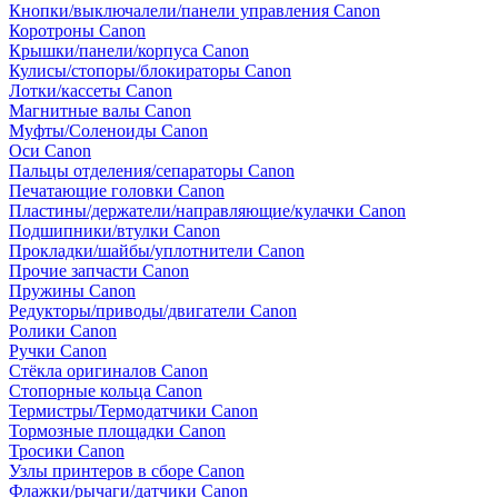
Кнопки/выключалели/панели управления Canon
Коротроны Canon
Крышки/панели/корпуса Canon
Кулисы/стопоры/блокираторы Canon
Лотки/кассеты Canon
Магнитные валы Canon
Муфты/Соленоиды Canon
Оси Canon
Пальцы отделения/сепараторы Canon
Печатающие головки Canon
Пластины/держатели/направляющие/кулачки Canon
Подшипники/втулки Canon
Прокладки/шайбы/уплотнители Canon
Прочие запчасти Canon
Пружины Canon
Редукторы/приводы/двигатели Canon
Ролики Canon
Ручки Canon
Стёкла оригиналов Canon
Стопорные кольца Canon
Термистры/Термодатчики Canon
Тормозные площадки Canon
Тросики Canon
Узлы принтеров в сборе Canon
Флажки/рычаги/датчики Canon