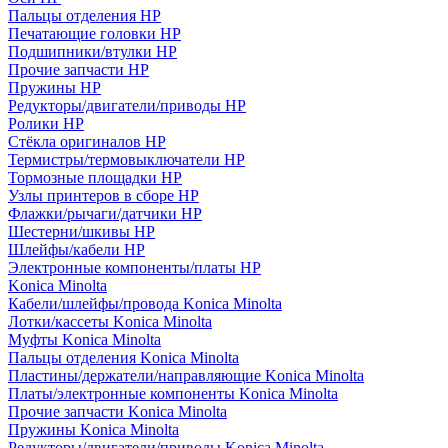
Пальцы отделения HP
Печатающие головки HP
Подшипники/втулки HP
Прочие запчасти HP
Пружины HP
Редукторы/двигатели/приводы HP
Ролики HP
Стёкла оригиналов HP
Термистры/термовыключатели HP
Тормозные площадки HP
Узлы принтеров в сборе HP
Флажки/рычаги/датчики HP
Шестерни/шкивы HP
Шлейфы/кабели HP
Электронные компоненты/платы HP
Konica Minolta
Кабели/шлейфы/провода Konica Minolta
Лотки/кассеты Konica Minolta
Муфты Konica Minolta
Пальцы отделения Konica Minolta
Пластины/держатели/направляющие Konica Minolta
Платы/электронные компоненты Konica Minolta
Прочие запчасти Konica Minolta
Пружины Konica Minolta
Редукторы/двигатели/приводы Konica Minolta