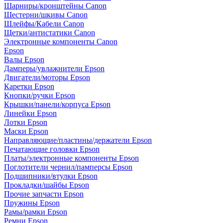
Шарниры/кронштейны Canon
Шестерни/шкивы Canon
Шлейфы/Кабели Canon
Щетки/антистатики Canon
Электронные компоненты Canon
Epson
Валы Epson
Дамперы/увлажнители Epson
Двигатели/моторы Epson
Каретки Epson
Кнопки/ручки Epson
Крышки/панели/корпуса Epson
Линейки Epson
Лотки Epson
Маски Epson
Направляющие/пластины/держатели Epson
Печатающие головки Epson
Платы/электронные компоненты Epson
Поглотители чернил/памперсы Epson
Подшипники/втулки Epson
Прокладки/шайбы Epson
Прочие запчасти Epson
Пружины Epson
Рамы/рамки Epson
Ремни Epson