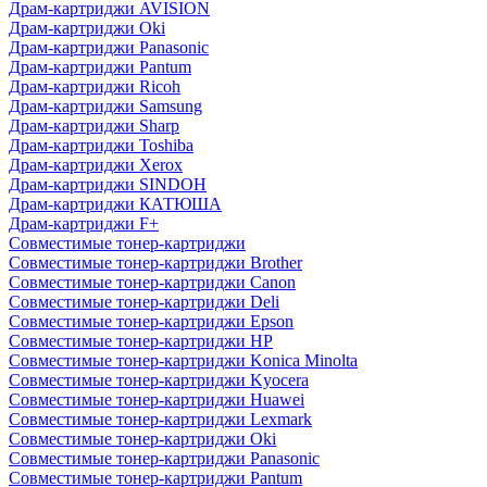
Драм-картриджи AVISION
Драм-картриджи Oki
Драм-картриджи Panasonic
Драм-картриджи Pantum
Драм-картриджи Ricoh
Драм-картриджи Samsung
Драм-картриджи Sharp
Драм-картриджи Toshiba
Драм-картриджи Xerox
Драм-картриджи SINDOH
Драм-картриджи КАТЮША
Драм-картриджи F+
Совместимые тонер-картриджи
Совместимые тонер-картриджи Brother
Совместимые тонер-картриджи Canon
Совместимые тонер-картриджи Deli
Совместимые тонер-картриджи Epson
Совместимые тонер-картриджи HP
Совместимые тонер-картриджи Konica Minolta
Совместимые тонер-картриджи Kyocera
Совместимые тонер-картриджи Huawei
Совместимые тонер-картриджи Lexmark
Совместимые тонер-картриджи Oki
Совместимые тонер-картриджи Panasonic
Совместимые тонер-картриджи Pantum