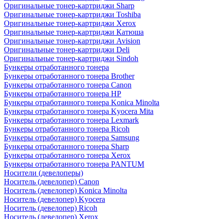
Оригинальные тонер-картриджи Sharp
Оригинальные тонер-картриджи Toshiba
Оригинальные тонер-картриджи Xerox
Оригинальные тонер-картриджи Катюша
Оригинальные тонер-картриджи Avision
Оригинальные тонер-картриджи Deli
Оригинальные тонер-картриджи Sindoh
Бункеры отработанного тонера
Бункеры отработанного тонера Brother
Бункеры отработанного тонера Canon
Бункеры отработанного тонера HP
Бункеры отработанного тонера Konica Minolta
Бункеры отработанного тонера Kyocera Mita
Бункеры отработанного тонера Lexmark
Бункеры отработанного тонера Ricoh
Бункеры отработанного тонера Samsung
Бункеры отработанного тонера Sharp
Бункеры отработанного тонера Xerox
Бункеры отработанного тонера PANTUM
Носители (девелоперы)
Носитель (девелопер) Canon
Носитель (девелопер) Konica Minolta
Носитель (девелопер) Kyocera
Носитель (девелопер) Ricoh
Носитель (девелопер) Xerox