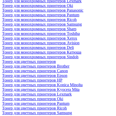
Тонер для монохромных принтеров Lexmark
Тонер для монохромных принтеров Oki
Тонер для монохромных принтеров Panasonic
Тонер для монохромных принтеров Pantum
Тонер для монохромных принтеров Ricoh
Тонер для монохромных принтеров Samsung
Тонер для монохромных принтеров Sharp
Тонер для монохромных принтеров Toshiba
Тонер для монохромных принтеров Xerox
Тонер для монохромных принтеров Avision
Тонер для монохромных принтеров Deli
Тонер для монохромных принтеров Катюша
Тонер для монохромных принтеров Sindoh
Тонер для цветных принтеров
Тонер для цветных принтеров Brother
Тонер для цветных принтеров Canon
Тонер для цветных принтеров Epson
Тонер для цветных принтеров HP
Тонер для цветных принтеров Konica Minolta
Тонер для цветных принтеров Kyocera Mita
Тонер для цветных принтеров Lexmark
Тонер для цветных принтеров Oki
Тонер для цветных принтеров Pantum
Тонер для цветных принтеров Ricoh
Тонер для цветных принтеров Samsung