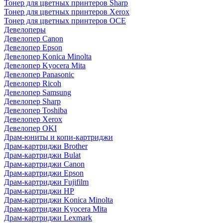
Тонер для цветных принтеров Sharp
Тонер для цветных принтеров Xerox
Тонер для цветных принтеров OCE
Девелоперы
Девелопер Canon
Девелопер Epson
Девелопер Konica Minolta
Девелопер Kyocera Mita
Девелопер Panasonic
Девелопер Ricoh
Девелопер Samsung
Девелопер Sharp
Девелопер Toshiba
Девелопер Xerox
Девелопер OKI
Драм-юниты и копи-картриджи
Драм-картриджи Brother
Драм-картриджи Bulat
Драм-картриджи Canon
Драм-картриджи Epson
Драм-картриджи Fujifilm
Драм-картриджи HP
Драм-картриджи Konica Minolta
Драм-картриджи Kyocera Mita
Драм-картриджи Lexmark