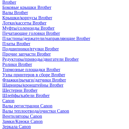
Brother
Боковые крышки Brother
Валы Brother
Крышки/корпусы Brother
Лотки/кассеты Brother
Муфты/соленоиды Brother
Печатающие головки Brother
Пластины/держатели/направляющие Brother
Платы Brother
Подшипники/втулки Brother
Прочие запчасти Brother
Редукторы/приводы/двигатели Brother
Ролики Brother
Тормозные площадки Brother
Узлы принтеров в сборе Brother
Флажки/рычаги/датчики Brother
Шарниры/кронштейны Brother
Шестерни Brother
Шлейфы/кабели Brother
Canon
Валы регистрации Canon
Валы теплоотвода/очистки Canon
Вентиляторы Canon
Замки/Крюки Canon
Зеркала Canon