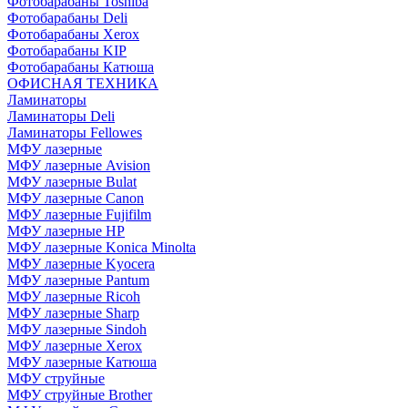
Фотобарабаны Toshiba
Фотобарабаны Deli
Фотобарабаны Xerox
Фотобарабаны KIP
Фотобарабаны Катюша
ОФИСНАЯ ТЕХНИКА
Ламинаторы
Ламинаторы Deli
Ламинаторы Fellowes
МФУ лазерные
МФУ лазерные Avision
МФУ лазерные Bulat
МФУ лазерные Canon
МФУ лазерные Fujifilm
МФУ лазерные HP
МФУ лазерные Konica Minolta
МФУ лазерные Kyocera
МФУ лазерные Pantum
МФУ лазерные Ricoh
МФУ лазерные Sharp
МФУ лазерные Sindoh
МФУ лазерные Xerox
МФУ лазерные Катюша
МФУ струйные
МФУ струйные Brother