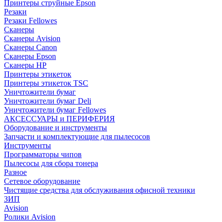
Принтеры струйные Epson
Резаки
Резаки Fellowes
Сканеры
Сканеры Avision
Сканеры Canon
Сканеры Epson
Сканеры HP
Принтеры этикеток
Принтеры этикеток TSC
Уничтожители бумаг
Уничтожители бумаг Deli
Уничтожители бумаг Fellowes
АКСЕССУАРЫ и ПЕРИФЕРИЯ
Оборудование и инструменты
Запчасти и комплектующие для пылесосов
Инструменты
Программаторы чипов
Пылесосы для сбора тонера
Разное
Сетевое оборудование
Чистящие средства для обслуживания офисной техники
ЗИП
Avision
Ролики Avision