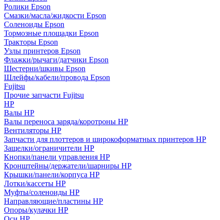
Ролики Epson
Смазки/масла/жидкости Epson
Соленоиды Epson
Тормозные площадки Epson
Тракторы Epson
Узлы принтеров Epson
Флажки/рычаги/датчики Epson
Шестерни/шкивы Epson
Шлейфы/кабели/провода Epson
Fujitsu
Прочие запчасти Fujitsu
HP
Валы HP
Валы переноса заряда/коротроны HP
Вентиляторы HP
Запчасти для плоттеров и широкоформатных принтеров HP
Защелки/ограничители HP
Кнопки/панели управления HP
Кронштейны/держатели/шарниры HP
Крышки/панели/корпуса HP
Лотки/кассеты HP
Муфты/соленоиды HP
Направляющие/пластины HP
Опоры/кулачки HP
Оси HP