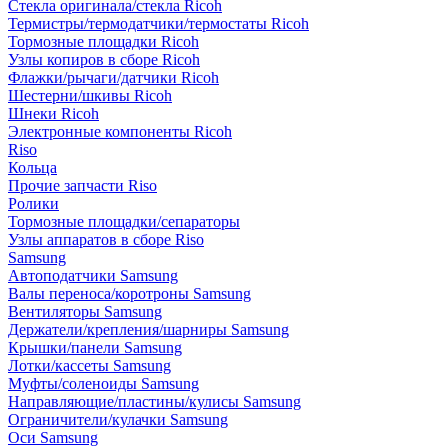
Стекла оригинала/стекла Ricoh
Термистры/термодатчики/термостаты Ricoh
Тормозные площадки Ricoh
Узлы копиров в сборе Ricoh
Флажки/рычаги/датчики Ricoh
Шестерни/шкивы Ricoh
Шнеки Ricoh
Электронные компоненты Ricoh
Riso
Кольца
Прочие запчасти Riso
Ролики
Тормозные площадки/сепараторы
Узлы аппаратов в сборе Riso
Samsung
Автоподатчики Samsung
Валы переноса/коротроны Samsung
Вентиляторы Samsung
Держатели/крепления/шарниры Samsung
Крышки/панели Samsung
Лотки/кассеты Samsung
Муфты/соленоиды Samsung
Направляющие/пластины/кулисы Samsung
Ограничители/кулачки Samsung
Оси Samsung