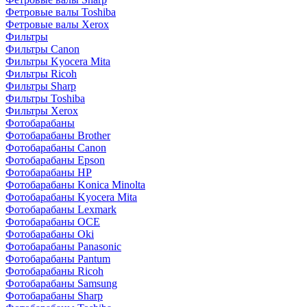
Фетровые валы Toshiba
Фетровые валы Xerox
Фильтры
Фильтры Canon
Фильтры Kyocera Mita
Фильтры Ricoh
Фильтры Sharp
Фильтры Toshiba
Фильтры Xerox
Фотобарабаны
Фотобарабаны Brother
Фотобарабаны Canon
Фотобарабаны Epson
Фотобарабаны HP
Фотобарабаны Konica Minolta
Фотобарабаны Kyocera Mita
Фотобарабаны Lexmark
Фотобарабаны OCE
Фотобарабаны Oki
Фотобарабаны Panasonic
Фотобарабаны Pantum
Фотобарабаны Ricoh
Фотобарабаны Samsung
Фотобарабаны Sharp