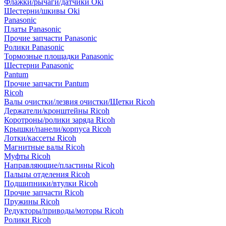
Флажки/рычаги/датчики Oki
Шестерни/шкивы Oki
Panasonic
Платы Panasonic
Прочие запчасти Panasonic
Ролики Panasonic
Тормозные площадки Panasonic
Шестерни Panasonic
Pantum
Прочие запчасти Pantum
Ricoh
Валы очистки/лезвия очистки/Щетки Ricoh
Держатели/кронштейны Ricoh
Коротроны/ролики заряда Ricoh
Крышки/панели/корпуса Ricoh
Лотки/кассеты Ricoh
Магнитные валы Ricoh
Муфты Ricoh
Направляющие/пластины Ricoh
Пальцы отделения Ricoh
Подшипники/втулки Ricoh
Прочие запчасти Ricoh
Пружины Ricoh
Редукторы/приводы/моторы Ricoh
Ролики Ricoh