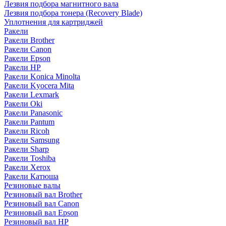
Лезвия подбора магнитного вала
Лезвия подбора тонера (Recovery Blade)
Уплотнения для картриджей
Ракели
Ракели Brother
Ракели Canon
Ракели Epson
Ракели HP
Ракели Konica Minolta
Ракели Kyocera Mita
Ракели Lexmark
Ракели Oki
Ракели Panasonic
Ракели Pantum
Ракели Ricoh
Ракели Samsung
Ракели Sharp
Ракели Toshiba
Ракели Xerox
Ракели Катюша
Резиновые валы
Резиновый вал Brother
Резиновый вал Canon
Резиновый вал Epson
Резиновый вал HP