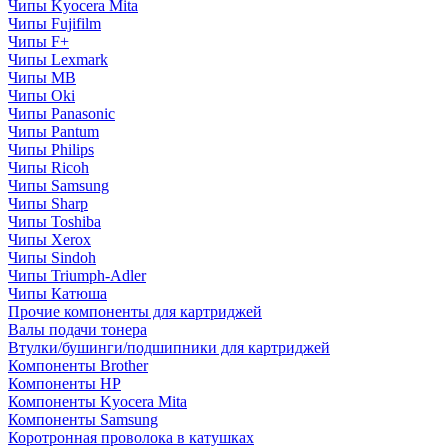
Чипы Kyocera Mita
Чипы Fujifilm
Чипы F+
Чипы Lexmark
Чипы MB
Чипы Oki
Чипы Panasonic
Чипы Pantum
Чипы Philips
Чипы Ricoh
Чипы Samsung
Чипы Sharp
Чипы Toshiba
Чипы Xerox
Чипы Sindoh
Чипы Triumph-Adler
Чипы Катюша
Прочие компоненты для картриджей
Валы подачи тонера
Втулки/бушинги/подшипники для картриджей
Компоненты Brother
Компоненты HP
Компоненты Kyocera Mita
Компоненты Samsung
Коротронная проволока в катушках