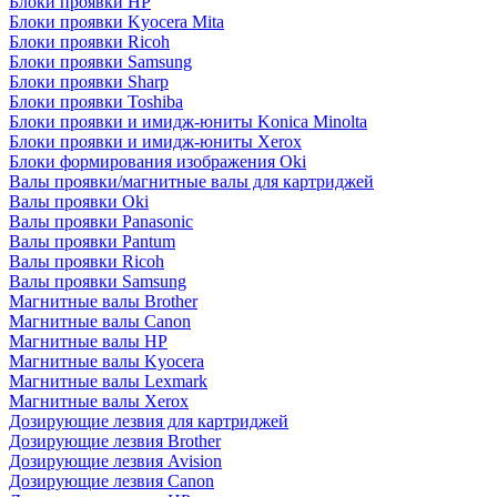
Блоки проявки HP
Блоки проявки Kyocera Mita
Блоки проявки Ricoh
Блоки проявки Samsung
Блоки проявки Sharp
Блоки проявки Toshiba
Блоки проявки и имидж-юниты Konica Minolta
Блоки проявки и имидж-юниты Xerox
Блоки формирования изображения Oki
Валы проявки/магнитные валы для картриджей
Валы проявки Oki
Валы проявки Panasonic
Валы проявки Pantum
Валы проявки Ricoh
Валы проявки Samsung
Магнитные валы Brother
Магнитные валы Canon
Магнитные валы HP
Магнитные валы Kyocera
Магнитные валы Lexmark
Магнитные валы Xerox
Дозирующие лезвия для картриджей
Дозирующие лезвия Brother
Дозирующие лезвия Avision
Дозирующие лезвия Canon