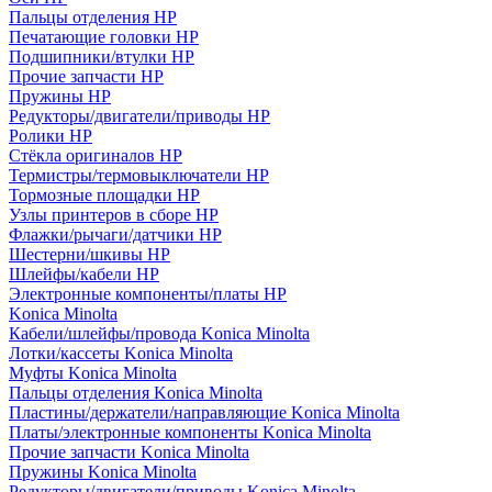
Пальцы отделения HP
Печатающие головки HP
Подшипники/втулки HP
Прочие запчасти HP
Пружины HP
Редукторы/двигатели/приводы HP
Ролики HP
Стёкла оригиналов HP
Термистры/термовыключатели HP
Тормозные площадки HP
Узлы принтеров в сборе HP
Флажки/рычаги/датчики HP
Шестерни/шкивы HP
Шлейфы/кабели HP
Электронные компоненты/платы HP
Konica Minolta
Кабели/шлейфы/провода Konica Minolta
Лотки/кассеты Konica Minolta
Муфты Konica Minolta
Пальцы отделения Konica Minolta
Пластины/держатели/направляющие Konica Minolta
Платы/электронные компоненты Konica Minolta
Прочие запчасти Konica Minolta
Пружины Konica Minolta
Редукторы/двигатели/приводы Konica Minolta