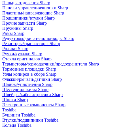
Пальцы отделения Sharp
Панели управления/кнопки Sharp
Пластины/направляющие Sharp
Подшипники/втулки Sharp
Прочие запчасти Sharp
Пружины Sharp
Рамы Sharp
Редукторы/двигатели/приводы Sharp
Резисторы/транзисторы Sharp
Ролики Sharp
Ручки/кулачки Sharp
Стекла оригиналов Sharp
Термисторы/термодатчики/предохранители Sharp
Тормозные площадки Sharp
Узлы копиров в сборе Sharp
Флажки/рычаги/датчики Sharp
Шайбы/уплотнения Sharp
Шестерни/шкивы Sharp
Шлейфы/кабели/тросики Sharp
Шнеки Sharp
Электронные компоненты Sharp
Toshiba
Бушинги Toshiba
Втулки/подшипники Toshiba
Кольца Toshiba