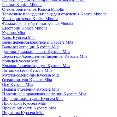
Ролики Konica Minolta
Стекла оригиналов Konica Minolta
Тормозные площадки/площадки отделения Konica Minolta
Узлы принтеров Konica Minolta
Флажки/рычаги/датчики Konica Minolta
Шестерни Konica Minolta
Kyocera Mita
Валы Kyocera Mita
Валы переноса/коротроны Kyocera Mita
Валы регистрации Kyocera Mita
Датчики/флажки/рычаги Kyocera Mita
Держатели/кронштейны/шарниры Kyocera Mita
Кольца Kyocera Mita
Крышки/панели/корпуса Kyocera Mita
Лотки/кассеты Kyocera Mita
Муфты/соленоиды Kyocera Mita
Ограничители Kyocera Mita
Оси Kyocera Mita
Пальцы отделения Kyocera Mita
Пластины/направляющие/пленки Kyocera Mita
Подшипники/втулки Kyocera Mita
Прокладки Kyocera Mita
Прочие запчасти Kyocera Mita
Пружины Kyocera Mita