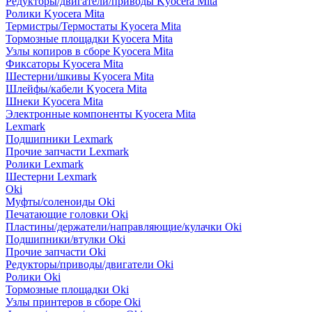
Редукторы/двигатели/приводы Kyocera Mita
Ролики Kyocera Mita
Термистры/Термостаты Kyocera Mita
Тормозные площадки Kyocera Mita
Узлы копиров в сборе Kyocera Mita
Фиксаторы Kyocera Mita
Шестерни/шкивы Kyocera Mita
Шлейфы/кабели Kyocera Mita
Шнеки Kyocera Mita
Электронные компоненты Kyocera Mita
Lexmark
Подшипники Lexmark
Прочие запчасти Lexmark
Ролики Lexmark
Шестерни Lexmark
Oki
Муфты/соленоиды Oki
Печатающие головки Oki
Пластины/держатели/направляющие/кулачки Oki
Подшипники/втулки Oki
Прочие запчасти Oki
Редукторы/приводы/двигатели Oki
Ролики Oki
Тормозные площадки Oki
Узлы принтеров в сборе Oki