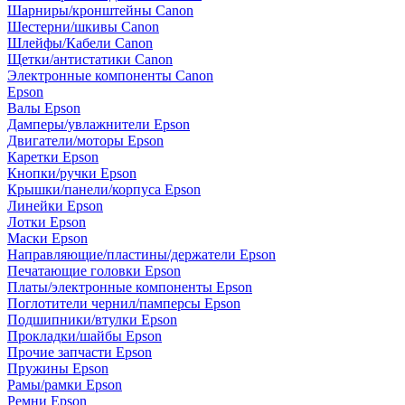
Шарниры/кронштейны Canon
Шестерни/шкивы Canon
Шлейфы/Кабели Canon
Щетки/антистатики Canon
Электронные компоненты Canon
Epson
Валы Epson
Дамперы/увлажнители Epson
Двигатели/моторы Epson
Каретки Epson
Кнопки/ручки Epson
Крышки/панели/корпуса Epson
Линейки Epson
Лотки Epson
Маски Epson
Направляющие/пластины/держатели Epson
Печатающие головки Epson
Платы/электронные компоненты Epson
Поглотители чернил/памперсы Epson
Подшипники/втулки Epson
Прокладки/шайбы Epson
Прочие запчасти Epson
Пружины Epson
Рамы/рамки Epson
Ремни Epson