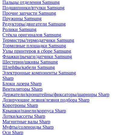
Пальцы отделения Samsung
Подшипники/втулки Samsung
Прочие запчасти Samsung
Пружины Samsung
Редукторы/двигатели Samsung
Ролики Samsung
Стёкла оригиналов Samsung
Термистры/термодатчики Samsung
Тормозные площадки Samsung
Узлы принтеров в сборе Samsung
Флажки/рычаги/датчики Samsung
Шестерни/шкивы Samsung
Шлейфы/кабели Samsung
Электронные компоненты Samsung
Sharp
Блоки лазера Sharp
Вентиляторы Sharp
Держатели/кронштейны/фиксаторы/шарниры Sharp
Дозирующие лезвия/лезвия подбора Sharp
Коротроны Sharp
Крышки/панели/корпуса Sharp
Лотки/кассеты Sharp
Магнитные валы Sharp
Муфты/соленоиды Sharp
Оси Sharp