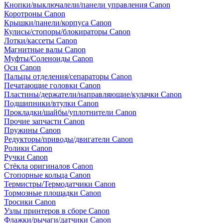
Кнопки/выключалели/панели управления Canon
Коротроны Canon
Крышки/панели/корпуса Canon
Кулисы/стопоры/блокираторы Canon
Лотки/кассеты Canon
Магнитные валы Canon
Муфты/Соленоиды Canon
Оси Canon
Пальцы отделения/сепараторы Canon
Печатающие головки Canon
Пластины/держатели/направляющие/кулачки Canon
Подшипники/втулки Canon
Прокладки/шайбы/уплотнители Canon
Прочие запчасти Canon
Пружины Canon
Редукторы/приводы/двигатели Canon
Ролики Canon
Ручки Canon
Стёкла оригиналов Canon
Стопорные кольца Canon
Термистры/Термодатчики Canon
Тормозные площадки Canon
Тросики Canon
Узлы принтеров в сборе Canon
Флажки/рычаги/датчики Canon