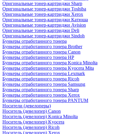
Оригинальные тонер-картриджи Sharp
Оригинальные тонер-картриджи Toshiba
Оригинальные тонер-картриджи Xerox
Оригинальные тонер-картриджи Катюша
Оригинальные тонер-картриджи Avision
Оригинальные тонер-картриджи Deli
Оригинальные тонер-картриджи Sindoh
Бункеры отработанного тонера
Бункеры отработанного тонера Brother
Бункеры отработанного тонера Canon
Бункеры отработанного тонера HP
Бункеры отработанного тонера Konica Minolta
Бункеры отработанного тонера Kyocera Mita
Бункеры отработанного тонера Lexmark
Бункеры отработанного тонера Ricoh
Бункеры отработанного тонера Samsung
Бункеры отработанного тонера Sharp
Бункеры отработанного тонера Xerox
Бункеры отработанного тонера PANTUM
Носители (девелоперы)
Носитель (девелопер) Canon
Носитель (девелопер) Konica Minolta
Носитель (девелопер) Kyocera
Носитель (девелопер) Ricoh
Носитель (девелопер) Xerox