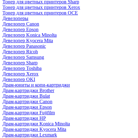
Тонер для цветных принтеров Sharp
Тонер для цветных принтеров Xerox
Тонер для цветных принтеров OCE
Девелоперы
Девелопер Canon
Девелопер Epson
Девелопер Konica Minolta
Девелопер Kyocera Mita
Девелопер Panasonic
Девелопер Ricoh
Девелопер Samsung
Девелопер Sharp
Девелопер Toshiba
Девелопер Xerox
Девелопер OKI
Драм-юниты и копи-картриджи
Драм-картриджи Brother
Драм-картриджи Bulat
Драм-картриджи Canon
Драм-картриджи Epson
Драм-картриджи Fujifilm
Драм-картриджи HP
Драм-картриджи Konica Minolta
Драм-картриджи Kyocera Mita
Драм-картриджи Lexmark