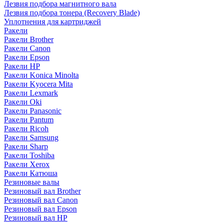
Лезвия подбора магнитного вала
Лезвия подбора тонера (Recovery Blade)
Уплотнения для картриджей
Ракели
Ракели Brother
Ракели Canon
Ракели Epson
Ракели HP
Ракели Konica Minolta
Ракели Kyocera Mita
Ракели Lexmark
Ракели Oki
Ракели Panasonic
Ракели Pantum
Ракели Ricoh
Ракели Samsung
Ракели Sharp
Ракели Toshiba
Ракели Xerox
Ракели Катюша
Резиновые валы
Резиновый вал Brother
Резиновый вал Canon
Резиновый вал Epson
Резиновый вал HP