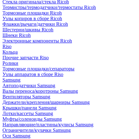
Стекла оригинала/стекла Ricoh
Термистры/термодатчики/термостаты Ricoh
Тормозные площадки Ricoh
Узлы копиров в сборе Ricoh
Флажки/рычаги/датчики Ricoh
Шестерни/шкивы Ricoh
Шнеки Ricoh
Электронные компоненты Ricoh
Riso
Кольца
Прочие запчасти Riso
Ролики
Тормозные площадки/сепараторы
Узлы аппаратов в сборе Riso
Samsung
Автоподатчики Samsung
Валы переноса/коротроны Samsung
Вентиляторы Samsung
Держатели/крепления/шарниры Samsung
Крышки/панели Samsung
Лотки/кассеты Samsung
Муфты/соленоиды Samsung
Направляющие/пластины/кулисы Samsung
Ограничители/кулачки Samsung
Оси Samsung