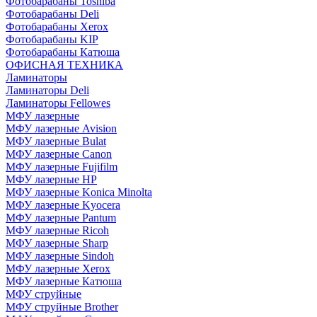
Фотобарабаны Toshiba
Фотобарабаны Deli
Фотобарабаны Xerox
Фотобарабаны KIP
Фотобарабаны Катюша
ОФИСНАЯ ТЕХНИКА
Ламинаторы
Ламинаторы Deli
Ламинаторы Fellowes
МФУ лазерные
МФУ лазерные Avision
МФУ лазерные Bulat
МФУ лазерные Canon
МФУ лазерные Fujifilm
МФУ лазерные HP
МФУ лазерные Konica Minolta
МФУ лазерные Kyocera
МФУ лазерные Pantum
МФУ лазерные Ricoh
МФУ лазерные Sharp
МФУ лазерные Sindoh
МФУ лазерные Xerox
МФУ лазерные Катюша
МФУ струйные
МФУ струйные Brother