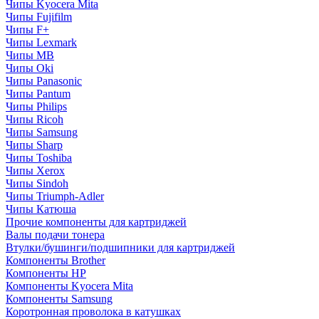
Чипы Kyocera Mita
Чипы Fujifilm
Чипы F+
Чипы Lexmark
Чипы MB
Чипы Oki
Чипы Panasonic
Чипы Pantum
Чипы Philips
Чипы Ricoh
Чипы Samsung
Чипы Sharp
Чипы Toshiba
Чипы Xerox
Чипы Sindoh
Чипы Triumph-Adler
Чипы Катюша
Прочие компоненты для картриджей
Валы подачи тонера
Втулки/бушинги/подшипники для картриджей
Компоненты Brother
Компоненты HP
Компоненты Kyocera Mita
Компоненты Samsung
Коротронная проволока в катушках