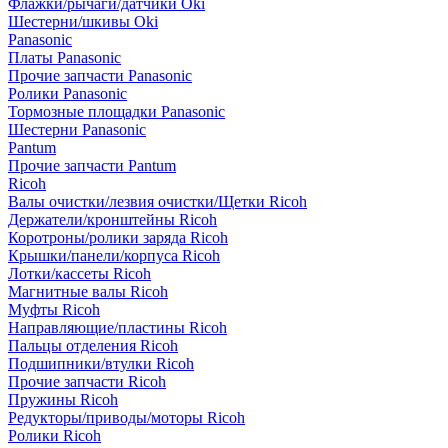
Флажки/рычаги/датчики Oki
Шестерни/шкивы Oki
Panasonic
Платы Panasonic
Прочие запчасти Panasonic
Ролики Panasonic
Тормозные площадки Panasonic
Шестерни Panasonic
Pantum
Прочие запчасти Pantum
Ricoh
Валы очистки/лезвия очистки/Щетки Ricoh
Держатели/кронштейны Ricoh
Коротроны/ролики заряда Ricoh
Крышки/панели/корпуса Ricoh
Лотки/кассеты Ricoh
Магнитные валы Ricoh
Муфты Ricoh
Направляющие/пластины Ricoh
Пальцы отделения Ricoh
Подшипники/втулки Ricoh
Прочие запчасти Ricoh
Пружины Ricoh
Редукторы/приводы/моторы Ricoh
Ролики Ricoh