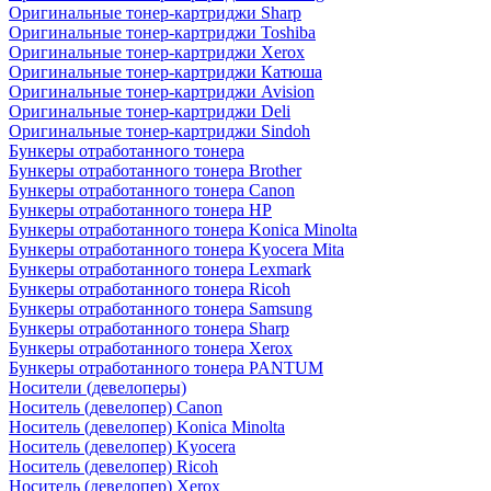
Оригинальные тонер-картриджи Sharp
Оригинальные тонер-картриджи Toshiba
Оригинальные тонер-картриджи Xerox
Оригинальные тонер-картриджи Катюша
Оригинальные тонер-картриджи Avision
Оригинальные тонер-картриджи Deli
Оригинальные тонер-картриджи Sindoh
Бункеры отработанного тонера
Бункеры отработанного тонера Brother
Бункеры отработанного тонера Canon
Бункеры отработанного тонера HP
Бункеры отработанного тонера Konica Minolta
Бункеры отработанного тонера Kyocera Mita
Бункеры отработанного тонера Lexmark
Бункеры отработанного тонера Ricoh
Бункеры отработанного тонера Samsung
Бункеры отработанного тонера Sharp
Бункеры отработанного тонера Xerox
Бункеры отработанного тонера PANTUM
Носители (девелоперы)
Носитель (девелопер) Canon
Носитель (девелопер) Konica Minolta
Носитель (девелопер) Kyocera
Носитель (девелопер) Ricoh
Носитель (девелопер) Xerox