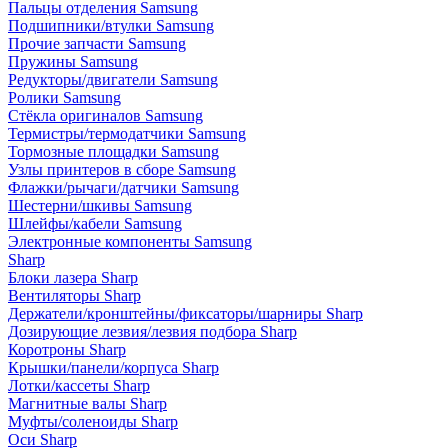
Пальцы отделения Samsung
Подшипники/втулки Samsung
Прочие запчасти Samsung
Пружины Samsung
Редукторы/двигатели Samsung
Ролики Samsung
Стёкла оригиналов Samsung
Термистры/термодатчики Samsung
Тормозные площадки Samsung
Узлы принтеров в сборе Samsung
Флажки/рычаги/датчики Samsung
Шестерни/шкивы Samsung
Шлейфы/кабели Samsung
Электронные компоненты Samsung
Sharp
Блоки лазера Sharp
Вентиляторы Sharp
Держатели/кронштейны/фиксаторы/шарниры Sharp
Дозирующие лезвия/лезвия подбора Sharp
Коротроны Sharp
Крышки/панели/корпуса Sharp
Лотки/кассеты Sharp
Магнитные валы Sharp
Муфты/соленоиды Sharp
Оси Sharp