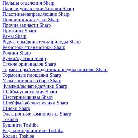
Пальцы отделения Sharp
Панели управления/кнопки Sharp
Пластины/направляющие Sharp
Подшипники/втулки Sharp
Прочие запчасти Sharp
Пружины Sharp
Рамы Sharp
Редукторы/двигатели/приводы Sharp
Резисторы/транзисторы Sharp
Ролики Sharp
Ручки/кулачки Sharp
Стекла оригиналов Sharp
Термисторы/термодатчики/предохранители Sharp
Тормозные площадки Sharp
Узлы копиров в сборе Sharp
Флажки/рычаги/датчики Sharp
Шайбы/уплотнения Sharp
Шестерни/шкивы Sharp
Шлейфы/кабели/тросики Sharp
Шнеки Sharp
Электронные компоненты Sharp
Toshiba
Бушинги Toshiba
Втулки/подшипники Toshiba
Кольца Toshiba