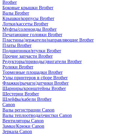
Brother
Боковые крышки Brother
Валы Brother
Крышки/корпусы Brother
Лотки/кассеты Brother
Муфты/соленоиды Brother
Печатающие головки Brother
Пластины/держатели/направляющие Brother
Платы Brother
Подшипники/втулки Brother
Прочие запчасти Brother
Редукторы/приводы/двигатели Brother
Ролики Brother
Тормозные площадки Brother
Узлы принтеров в сборе Brother
Флажки/рычаги/датчики Brother
Шарниры/кронштейны Brother
Шестерни Brother
Шлейфы/кабели Brother
Canon
Валы регистрации Canon
Валы теплоотвода/очистки Canon
Вентиляторы Canon
Замки/Крюки Canon
Зеркала Canon