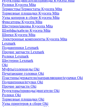
Редукторы/двигатели/приводы Kyocera Mita
Ролики Kyocera Mita
Термистры/Термостаты Kyocera Mita
Тормозные площадки Kyocera Mita
Узлы копиров в сборе Kyocera Mita
Фиксаторы Kyocera Mita
Шестерни/шкивы Kyocera Mita
Шлейфы/кабели Kyocera Mita
Шнеки Kyocera Mita
Электронные компоненты Kyocera Mita
Lexmark
Подшипники Lexmark
Прочие запчасти Lexmark
Ролики Lexmark
Шестерни Lexmark
Oki
Муфты/соленоиды Oki
Печатающие головки Oki
Пластины/держатели/направляющие/кулачки Oki
Подшипники/втулки Oki
Прочие запчасти Oki
Редукторы/приводы/двигатели Oki
Ролики Oki
Тормозные площадки Oki
Узлы принтеров в сборе Oki