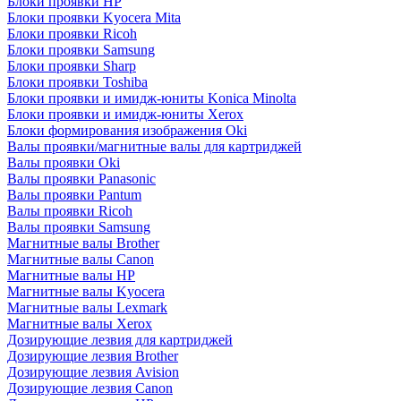
Блоки проявки HP
Блоки проявки Kyocera Mita
Блоки проявки Ricoh
Блоки проявки Samsung
Блоки проявки Sharp
Блоки проявки Toshiba
Блоки проявки и имидж-юниты Konica Minolta
Блоки проявки и имидж-юниты Xerox
Блоки формирования изображения Oki
Валы проявки/магнитные валы для картриджей
Валы проявки Oki
Валы проявки Panasonic
Валы проявки Pantum
Валы проявки Ricoh
Валы проявки Samsung
Магнитные валы Brother
Магнитные валы Canon
Магнитные валы HP
Магнитные валы Kyocera
Магнитные валы Lexmark
Магнитные валы Xerox
Дозирующие лезвия для картриджей
Дозирующие лезвия Brother
Дозирующие лезвия Avision
Дозирующие лезвия Canon