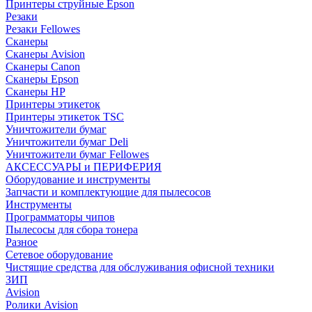
Принтеры струйные Epson
Резаки
Резаки Fellowes
Сканеры
Сканеры Avision
Сканеры Canon
Сканеры Epson
Сканеры HP
Принтеры этикеток
Принтеры этикеток TSC
Уничтожители бумаг
Уничтожители бумаг Deli
Уничтожители бумаг Fellowes
АКСЕССУАРЫ и ПЕРИФЕРИЯ
Оборудование и инструменты
Запчасти и комплектующие для пылесосов
Инструменты
Программаторы чипов
Пылесосы для сбора тонера
Разное
Сетевое оборудование
Чистящие средства для обслуживания офисной техники
ЗИП
Avision
Ролики Avision