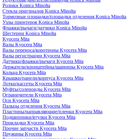
Ролики Konica Minolta
Стекла оригиналов Konica Minolta
Тормозные площадки/площадки отделения Konica Minolta
Узлы принтеров Konica Minolta
Флажки/рычаги/датчики Konica Minolta
Шестерни Konica Minolta
Kyocera Mita
Валы Kyocera Mita
Валы переноса/коротроны Kyocera Mita
Валы регистрации Kyocera Mita
Датчики/флажки/рычаги Kyocera Mita
Держатели/кронштейны/шарниры Kyocera Mita
Кольца Kyocera Mita
Крышки/панели/корпуса Kyocera Mita
Лотки/кассеты Kyocera Mita
Муфты/соленоиды Kyocera Mita
Ограничители Kyocera Mita
Оси Kyocera Mita
Пальцы отделения Kyocera Mita
Пластины/направляющие/пленки Kyocera Mita
Подшипники/втулки Kyocera Mita
Прокладки Kyocera Mita
Прочие запчасти Kyocera Mita
Пружины Kyocera Mita