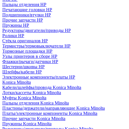
Пальцы отделения HP
Печатающие головки HP
Подшипники/втулки HP
Прочие запчасти HP
Пружины HP
Редукторы/двигатели/приводы HP
Ролики HP
Стёкла оригиналов HP
Термистры/термовыключатели HP
Тормозные площадки HP
Узлы принтеров в сборе HP
Флажки/рычаги/датчики HP
Шестерни/шкивы HP
Шлейфы/кабели HP
Электронные компоненты/платы HP
Konica Minolta
Кабели/шлейфы/провода Konica Minolta
Лотки/кассеты Konica Minolta
Муфты Konica Minolta
Пальцы отделения Konica Minolta
Пластины/держатели/направляющие Konica Minolta
Платы/электронные компоненты Konica Minolta
Прочие запчасти Konica Minolta
Пружины Konica Minolta
Редукторы/двигатели/приводы Konica Minolta