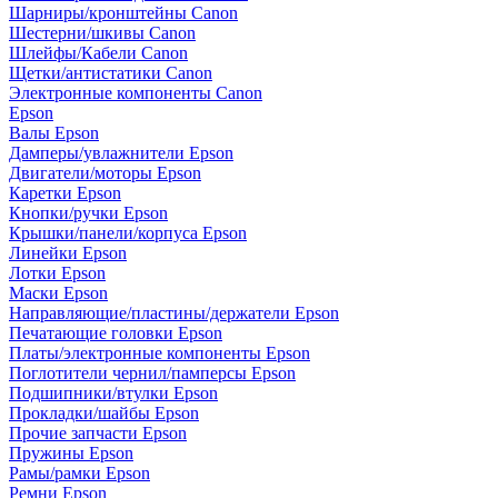
Шарниры/кронштейны Canon
Шестерни/шкивы Canon
Шлейфы/Кабели Canon
Щетки/антистатики Canon
Электронные компоненты Canon
Epson
Валы Epson
Дамперы/увлажнители Epson
Двигатели/моторы Epson
Каретки Epson
Кнопки/ручки Epson
Крышки/панели/корпуса Epson
Линейки Epson
Лотки Epson
Маски Epson
Направляющие/пластины/держатели Epson
Печатающие головки Epson
Платы/электронные компоненты Epson
Поглотители чернил/памперсы Epson
Подшипники/втулки Epson
Прокладки/шайбы Epson
Прочие запчасти Epson
Пружины Epson
Рамы/рамки Epson
Ремни Epson