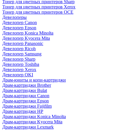
Тонер для цветных принтеров Sharp
Тонер для цветных принтеров Xerox
Тонер для цветных принтеров OCE
Девелоперы
Девелопер Canon
Девелопер Epson
Девелопер Konica Minolta
Девелопер Kyocera Mita
Девелопер Panasonic
Девелопер Ricoh
Девелопер Samsung
Девелопер Sharp
Девелопер Toshiba
Девелопер Xerox
Девелопер OKI
Драм-юниты и копи-картриджи
Драм-картриджи Brother
Драм-картриджи Bulat
Драм-картриджи Canon
Драм-картриджи Epson
Драм-картриджи Fujifilm
Драм-картриджи HP
Драм-картриджи Konica Minolta
Драм-картриджи Kyocera Mita
Драм-картриджи Lexmark