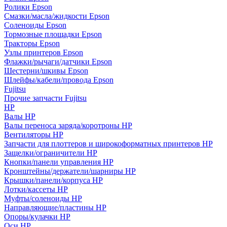
Ролики Epson
Смазки/масла/жидкости Epson
Соленоиды Epson
Тормозные площадки Epson
Тракторы Epson
Узлы принтеров Epson
Флажки/рычаги/датчики Epson
Шестерни/шкивы Epson
Шлейфы/кабели/провода Epson
Fujitsu
Прочие запчасти Fujitsu
HP
Валы HP
Валы переноса заряда/коротроны HP
Вентиляторы HP
Запчасти для плоттеров и широкоформатных принтеров HP
Защелки/ограничители HP
Кнопки/панели управления HP
Кронштейны/держатели/шарниры HP
Крышки/панели/корпуса HP
Лотки/кассеты HP
Муфты/соленоиды HP
Направляющие/пластины HP
Опоры/кулачки HP
Оси HP