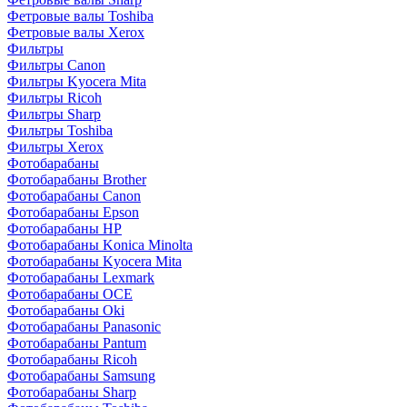
Фетровые валы Toshiba
Фетровые валы Xerox
Фильтры
Фильтры Canon
Фильтры Kyocera Mita
Фильтры Ricoh
Фильтры Sharp
Фильтры Toshiba
Фильтры Xerox
Фотобарабаны
Фотобарабаны Brother
Фотобарабаны Canon
Фотобарабаны Epson
Фотобарабаны HP
Фотобарабаны Konica Minolta
Фотобарабаны Kyocera Mita
Фотобарабаны Lexmark
Фотобарабаны OCE
Фотобарабаны Oki
Фотобарабаны Panasonic
Фотобарабаны Pantum
Фотобарабаны Ricoh
Фотобарабаны Samsung
Фотобарабаны Sharp