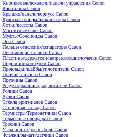
Кнопки/выключалели/панели управления Canon
Коротроны Canon
Крышки/панели/корпуса Canon
Кулисы/стопоры/блокираторы Canon
Лотки/кассеты Canon
Магнитные валы Canon
Муфты/Соленоиды Canon
Оси Canon
Пальцы отделения/сепараторы Canon
Печатающие головки Canon
Пластины/держатели/направляющие/кулачки Canon
Подшипники/втулки Canon
Прокладки/шайбы/уплотнители Canon
Прочие запчасти Canon
Пружины Canon
Редукторы/приводы/двигатели Canon
Ролики Canon
Ручки Canon
Стёкла оригиналов Canon
Стопорные кольца Canon
Термистры/Термодатчики Canon
Тормозные площадки Canon
Тросики Canon
Узлы принтеров в сборе Canon
Флажки/рычаги/датчики Canon