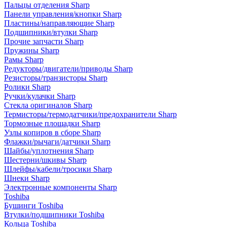
Пальцы отделения Sharp
Панели управления/кнопки Sharp
Пластины/направляющие Sharp
Подшипники/втулки Sharp
Прочие запчасти Sharp
Пружины Sharp
Рамы Sharp
Редукторы/двигатели/приводы Sharp
Резисторы/транзисторы Sharp
Ролики Sharp
Ручки/кулачки Sharp
Стекла оригиналов Sharp
Термисторы/термодатчики/предохранители Sharp
Тормозные площадки Sharp
Узлы копиров в сборе Sharp
Флажки/рычаги/датчики Sharp
Шайбы/уплотнения Sharp
Шестерни/шкивы Sharp
Шлейфы/кабели/тросики Sharp
Шнеки Sharp
Электронные компоненты Sharp
Toshiba
Бушинги Toshiba
Втулки/подшипники Toshiba
Кольца Toshiba