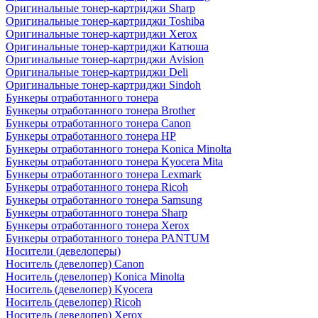
Оригинальные тонер-картриджи Sharp
Оригинальные тонер-картриджи Toshiba
Оригинальные тонер-картриджи Xerox
Оригинальные тонер-картриджи Катюша
Оригинальные тонер-картриджи Avision
Оригинальные тонер-картриджи Deli
Оригинальные тонер-картриджи Sindoh
Бункеры отработанного тонера
Бункеры отработанного тонера Brother
Бункеры отработанного тонера Canon
Бункеры отработанного тонера HP
Бункеры отработанного тонера Konica Minolta
Бункеры отработанного тонера Kyocera Mita
Бункеры отработанного тонера Lexmark
Бункеры отработанного тонера Ricoh
Бункеры отработанного тонера Samsung
Бункеры отработанного тонера Sharp
Бункеры отработанного тонера Xerox
Бункеры отработанного тонера PANTUM
Носители (девелоперы)
Носитель (девелопер) Canon
Носитель (девелопер) Konica Minolta
Носитель (девелопер) Kyocera
Носитель (девелопер) Ricoh
Носитель (девелопер) Xerox