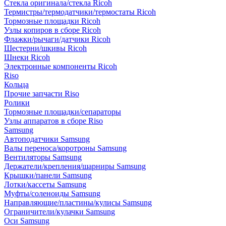
Стекла оригинала/стекла Ricoh
Термистры/термодатчики/термостаты Ricoh
Тормозные площадки Ricoh
Узлы копиров в сборе Ricoh
Флажки/рычаги/датчики Ricoh
Шестерни/шкивы Ricoh
Шнеки Ricoh
Электронные компоненты Ricoh
Riso
Кольца
Прочие запчасти Riso
Ролики
Тормозные площадки/сепараторы
Узлы аппаратов в сборе Riso
Samsung
Автоподатчики Samsung
Валы переноса/коротроны Samsung
Вентиляторы Samsung
Держатели/крепления/шарниры Samsung
Крышки/панели Samsung
Лотки/кассеты Samsung
Муфты/соленоиды Samsung
Направляющие/пластины/кулисы Samsung
Ограничители/кулачки Samsung
Оси Samsung