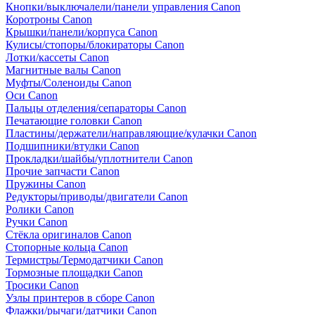
Кнопки/выключалели/панели управления Canon
Коротроны Canon
Крышки/панели/корпуса Canon
Кулисы/стопоры/блокираторы Canon
Лотки/кассеты Canon
Магнитные валы Canon
Муфты/Соленоиды Canon
Оси Canon
Пальцы отделения/сепараторы Canon
Печатающие головки Canon
Пластины/держатели/направляющие/кулачки Canon
Подшипники/втулки Canon
Прокладки/шайбы/уплотнители Canon
Прочие запчасти Canon
Пружины Canon
Редукторы/приводы/двигатели Canon
Ролики Canon
Ручки Canon
Стёкла оригиналов Canon
Стопорные кольца Canon
Термистры/Термодатчики Canon
Тормозные площадки Canon
Тросики Canon
Узлы принтеров в сборе Canon
Флажки/рычаги/датчики Canon