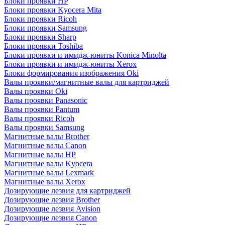
Блоки проявки HP
Блоки проявки Kyocera Mita
Блоки проявки Ricoh
Блоки проявки Samsung
Блоки проявки Sharp
Блоки проявки Toshiba
Блоки проявки и имидж-юниты Konica Minolta
Блоки проявки и имидж-юниты Xerox
Блоки формирования изображения Oki
Валы проявки/магнитные валы для картриджей
Валы проявки Oki
Валы проявки Panasonic
Валы проявки Pantum
Валы проявки Ricoh
Валы проявки Samsung
Магнитные валы Brother
Магнитные валы Canon
Магнитные валы HP
Магнитные валы Kyocera
Магнитные валы Lexmark
Магнитные валы Xerox
Дозирующие лезвия для картриджей
Дозирующие лезвия Brother
Дозирующие лезвия Avision
Дозирующие лезвия Canon