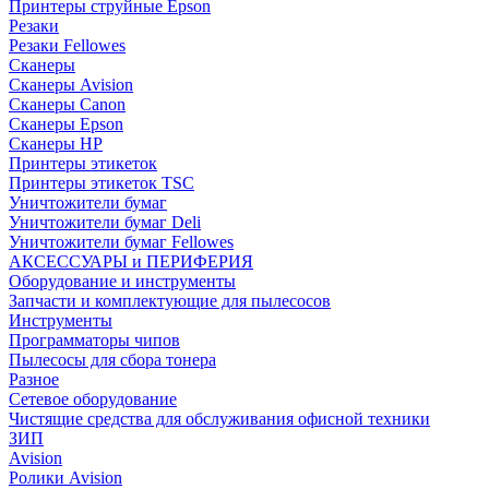
Принтеры струйные Epson
Резаки
Резаки Fellowes
Сканеры
Сканеры Avision
Сканеры Canon
Сканеры Epson
Сканеры HP
Принтеры этикеток
Принтеры этикеток TSC
Уничтожители бумаг
Уничтожители бумаг Deli
Уничтожители бумаг Fellowes
АКСЕССУАРЫ и ПЕРИФЕРИЯ
Оборудование и инструменты
Запчасти и комплектующие для пылесосов
Инструменты
Программаторы чипов
Пылесосы для сбора тонера
Разное
Сетевое оборудование
Чистящие средства для обслуживания офисной техники
ЗИП
Avision
Ролики Avision