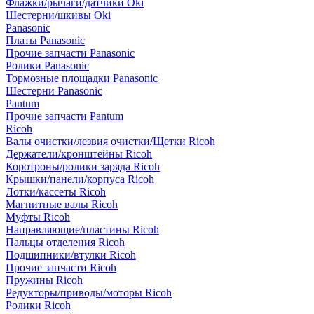
Флажки/рычаги/датчики Oki
Шестерни/шкивы Oki
Panasonic
Платы Panasonic
Прочие запчасти Panasonic
Ролики Panasonic
Тормозные площадки Panasonic
Шестерни Panasonic
Pantum
Прочие запчасти Pantum
Ricoh
Валы очистки/лезвия очистки/Щетки Ricoh
Держатели/кронштейны Ricoh
Коротроны/ролики заряда Ricoh
Крышки/панели/корпуса Ricoh
Лотки/кассеты Ricoh
Магнитные валы Ricoh
Муфты Ricoh
Направляющие/пластины Ricoh
Пальцы отделения Ricoh
Подшипники/втулки Ricoh
Прочие запчасти Ricoh
Пружины Ricoh
Редукторы/приводы/моторы Ricoh
Ролики Ricoh