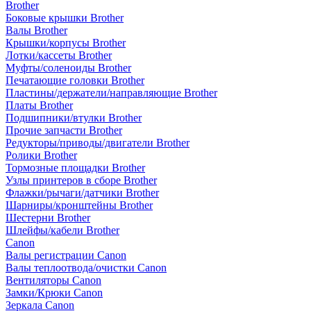
Brother
Боковые крышки Brother
Валы Brother
Крышки/корпусы Brother
Лотки/кассеты Brother
Муфты/соленоиды Brother
Печатающие головки Brother
Пластины/держатели/направляющие Brother
Платы Brother
Подшипники/втулки Brother
Прочие запчасти Brother
Редукторы/приводы/двигатели Brother
Ролики Brother
Тормозные площадки Brother
Узлы принтеров в сборе Brother
Флажки/рычаги/датчики Brother
Шарниры/кронштейны Brother
Шестерни Brother
Шлейфы/кабели Brother
Canon
Валы регистрации Canon
Валы теплоотвода/очистки Canon
Вентиляторы Canon
Замки/Крюки Canon
Зеркала Canon