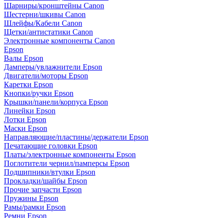
Шарниры/кронштейны Canon
Шестерни/шкивы Canon
Шлейфы/Кабели Canon
Щетки/антистатики Canon
Электронные компоненты Canon
Epson
Валы Epson
Дамперы/увлажнители Epson
Двигатели/моторы Epson
Каретки Epson
Кнопки/ручки Epson
Крышки/панели/корпуса Epson
Линейки Epson
Лотки Epson
Маски Epson
Направляющие/пластины/держатели Epson
Печатающие головки Epson
Платы/электронные компоненты Epson
Поглотители чернил/памперсы Epson
Подшипники/втулки Epson
Прокладки/шайбы Epson
Прочие запчасти Epson
Пружины Epson
Рамы/рамки Epson
Ремни Epson