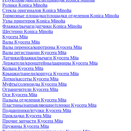
Ролики Konica Minolta
Стекла оригиналов Konica Minolta
Тормозные площадки/площадки отделения Konica Minolta
Узлы принтеров Konica Minolta
Флажки/рычаги/датчики Konica Minolta
Шестерни Konica Minolta
Kyocera Mita
Валы Kyocera Mita
Валы переноса/коротроны Kyocera Mita
Валы регистрации Kyocera Mita
Датчики/флажки/рычаги Kyocera Mita
Держатели/кронштейны/шарниры Kyocera Mita
Кольца Kyocera Mita
Крышки/панели/корпуса Kyocera Mita
Лотки/кассеты Kyocera Mita
Муфты/соленоиды Kyocera Mita
Ограничители Kyocera Mita
Оси Kyocera Mita
Пальцы отделения Kyocera Mita
Пластины/направляющие/пленки Kyocera Mita
Подшипники/втулки Kyocera Mita
Прокладки Kyocera Mita
Прочие запчасти Kyocera Mita
Пружины Kyocera Mita