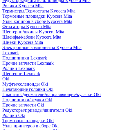
Редукторы/двигатели/приводы Kyocera Mita
Ролики Kyocera Mita
Термистры/Термостаты Kyocera Mita
Тормозные площадки Kyocera Mita
Узлы копиров в сборе Kyocera Mita
Фиксаторы Kyocera Mita
Шестерни/шкивы Kyocera Mita
Шлейфы/кабели Kyocera Mita
Шнеки Kyocera Mita
Электронные компоненты Kyocera Mita
Lexmark
Подшипники Lexmark
Прочие запчасти Lexmark
Ролики Lexmark
Шестерни Lexmark
Oki
Муфты/соленоиды Oki
Печатающие головки Oki
Пластины/держатели/направляющие/кулачки Oki
Подшипники/втулки Oki
Прочие запчасти Oki
Редукторы/приводы/двигатели Oki
Ролики Oki
Тормозные площадки Oki
Узлы принтеров в сборе Oki