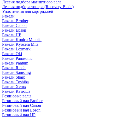
Лезвия подбора магнитного вала
Лезвия подбора тонера (Recovery Blade)
Уплотнения для картриджей
Ракели
Ракели Brother
Ракели Canon
Ракели Epson
Ракели HP
Ракели Konica Minolta
Ракели Kyocera Mita
Ракели Lexmark
Ракели Oki
Ракели Panasonic
Ракели Pantum
Ракели Ricoh
Ракели Samsung
Ракели Sharp
Ракели Toshiba
Ракели Xerox
Ракели Катюша
Резиновые валы
Резиновый вал Brother
Резиновый вал Canon
Резиновый вал Epson
Резиновый вал HP