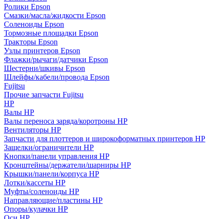
Ролики Epson
Смазки/масла/жидкости Epson
Соленоиды Epson
Тормозные площадки Epson
Тракторы Epson
Узлы принтеров Epson
Флажки/рычаги/датчики Epson
Шестерни/шкивы Epson
Шлейфы/кабели/провода Epson
Fujitsu
Прочие запчасти Fujitsu
HP
Валы HP
Валы переноса заряда/коротроны HP
Вентиляторы HP
Запчасти для плоттеров и широкоформатных принтеров HP
Защелки/ограничители HP
Кнопки/панели управления HP
Кронштейны/держатели/шарниры HP
Крышки/панели/корпуса HP
Лотки/кассеты HP
Муфты/соленоиды HP
Направляющие/пластины HP
Опоры/кулачки HP
Оси HP