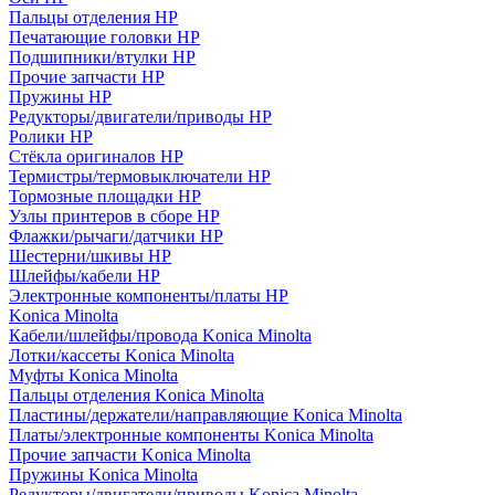
Пальцы отделения HP
Печатающие головки HP
Подшипники/втулки HP
Прочие запчасти HP
Пружины HP
Редукторы/двигатели/приводы HP
Ролики HP
Стёкла оригиналов HP
Термистры/термовыключатели HP
Тормозные площадки HP
Узлы принтеров в сборе HP
Флажки/рычаги/датчики HP
Шестерни/шкивы HP
Шлейфы/кабели HP
Электронные компоненты/платы HP
Konica Minolta
Кабели/шлейфы/провода Konica Minolta
Лотки/кассеты Konica Minolta
Муфты Konica Minolta
Пальцы отделения Konica Minolta
Пластины/держатели/направляющие Konica Minolta
Платы/электронные компоненты Konica Minolta
Прочие запчасти Konica Minolta
Пружины Konica Minolta
Редукторы/двигатели/приводы Konica Minolta