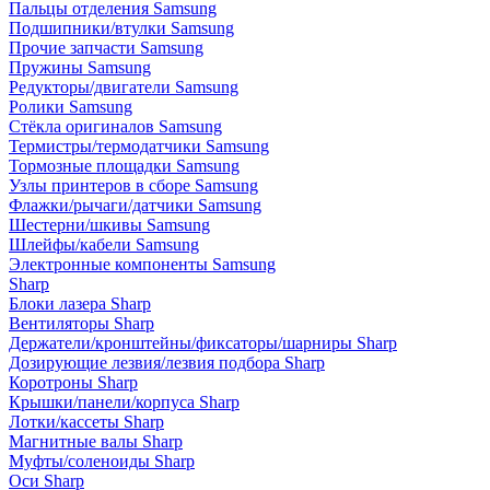
Пальцы отделения Samsung
Подшипники/втулки Samsung
Прочие запчасти Samsung
Пружины Samsung
Редукторы/двигатели Samsung
Ролики Samsung
Стёкла оригиналов Samsung
Термистры/термодатчики Samsung
Тормозные площадки Samsung
Узлы принтеров в сборе Samsung
Флажки/рычаги/датчики Samsung
Шестерни/шкивы Samsung
Шлейфы/кабели Samsung
Электронные компоненты Samsung
Sharp
Блоки лазера Sharp
Вентиляторы Sharp
Держатели/кронштейны/фиксаторы/шарниры Sharp
Дозирующие лезвия/лезвия подбора Sharp
Коротроны Sharp
Крышки/панели/корпуса Sharp
Лотки/кассеты Sharp
Магнитные валы Sharp
Муфты/соленоиды Sharp
Оси Sharp