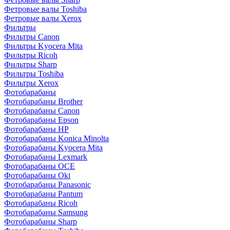
Фетровые валы Toshiba
Фетровые валы Xerox
Фильтры
Фильтры Canon
Фильтры Kyocera Mita
Фильтры Ricoh
Фильтры Sharp
Фильтры Toshiba
Фильтры Xerox
Фотобарабаны
Фотобарабаны Brother
Фотобарабаны Canon
Фотобарабаны Epson
Фотобарабаны HP
Фотобарабаны Konica Minolta
Фотобарабаны Kyocera Mita
Фотобарабаны Lexmark
Фотобарабаны OCE
Фотобарабаны Oki
Фотобарабаны Panasonic
Фотобарабаны Pantum
Фотобарабаны Ricoh
Фотобарабаны Samsung
Фотобарабаны Sharp