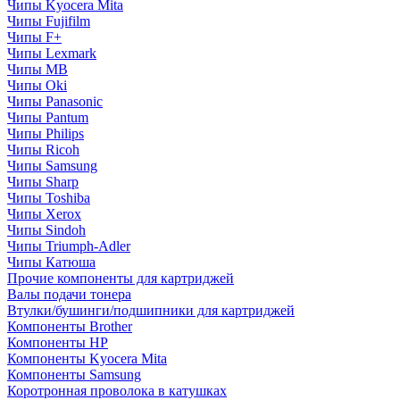
Чипы Kyocera Mita
Чипы Fujifilm
Чипы F+
Чипы Lexmark
Чипы MB
Чипы Oki
Чипы Panasonic
Чипы Pantum
Чипы Philips
Чипы Ricoh
Чипы Samsung
Чипы Sharp
Чипы Toshiba
Чипы Xerox
Чипы Sindoh
Чипы Triumph-Adler
Чипы Катюша
Прочие компоненты для картриджей
Валы подачи тонера
Втулки/бушинги/подшипники для картриджей
Компоненты Brother
Компоненты HP
Компоненты Kyocera Mita
Компоненты Samsung
Коротронная проволока в катушках