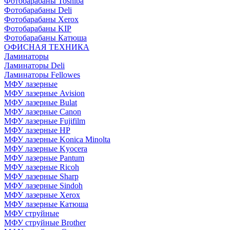
Фотобарабаны Toshiba
Фотобарабаны Deli
Фотобарабаны Xerox
Фотобарабаны KIP
Фотобарабаны Катюша
ОФИСНАЯ ТЕХНИКА
Ламинаторы
Ламинаторы Deli
Ламинаторы Fellowes
МФУ лазерные
МФУ лазерные Avision
МФУ лазерные Bulat
МФУ лазерные Canon
МФУ лазерные Fujifilm
МФУ лазерные HP
МФУ лазерные Konica Minolta
МФУ лазерные Kyocera
МФУ лазерные Pantum
МФУ лазерные Ricoh
МФУ лазерные Sharp
МФУ лазерные Sindoh
МФУ лазерные Xerox
МФУ лазерные Катюша
МФУ струйные
МФУ струйные Brother