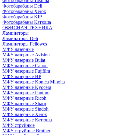
Фотобарабаны Toshiba
Фотобарабаны Deli
Фотобарабаны Xerox
Фотобарабаны KIP
Фотобарабаны Катюша
ОФИСНАЯ ТЕХНИКА
Ламинаторы
Ламинаторы Deli
Ламинаторы Fellowes
МФУ лазерные
МФУ лазерные Avision
МФУ лазерные Bulat
МФУ лазерные Canon
МФУ лазерные Fujifilm
МФУ лазерные HP
МФУ лазерные Konica Minolta
МФУ лазерные Kyocera
МФУ лазерные Pantum
МФУ лазерные Ricoh
МФУ лазерные Sharp
МФУ лазерные Sindoh
МФУ лазерные Xerox
МФУ лазерные Катюша
МФУ струйные
МФУ струйные Brother