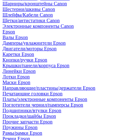
Шарниры/кронштейны Canon
Шестерни/шкивы Canon
Шлейфы/Кабели Canon
Щетки/антистатики Canon
Электронные компоненты Canon
Epson
Валы Epson
Дамперы/увлажнители Epson
Двигатели/моторы Epson
Каретки Epson
Кнопки/ручки Epson
Крышки/панели/корпуса Epson
Линейки Epson
Лотки Epson
Маски Epson
Направляющие/пластины/держатели Epson
Печатающие головки Epson
Платы/электронные компоненты Epson
Поглотители чернил/памперсы Epson
Подшипники/втулки Epson
Прокладки/шайбы Epson
Прочие запчасти Epson
Пружины Epson
Рамы/рамки Epson
Ремни Epson