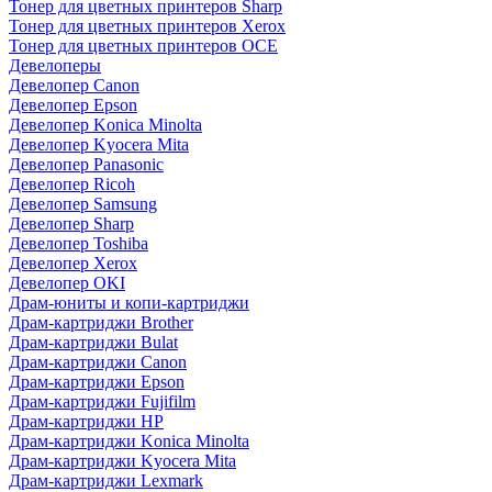
Тонер для цветных принтеров Sharp
Тонер для цветных принтеров Xerox
Тонер для цветных принтеров OCE
Девелоперы
Девелопер Canon
Девелопер Epson
Девелопер Konica Minolta
Девелопер Kyocera Mita
Девелопер Panasonic
Девелопер Ricoh
Девелопер Samsung
Девелопер Sharp
Девелопер Toshiba
Девелопер Xerox
Девелопер OKI
Драм-юниты и копи-картриджи
Драм-картриджи Brother
Драм-картриджи Bulat
Драм-картриджи Canon
Драм-картриджи Epson
Драм-картриджи Fujifilm
Драм-картриджи HP
Драм-картриджи Konica Minolta
Драм-картриджи Kyocera Mita
Драм-картриджи Lexmark