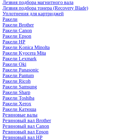
Лезвия подбора магнитного вала
Лезвия подбора тонера (Recovery Blade)
Уплотнения для картриджей
Ракели
Ракели Brother
Ракели Canon
Ракели Epson
Ракели HP
Ракели Konica Minolta
Ракели Kyocera Mita
Ракели Lexmark
Ракели Oki
Ракели Panasonic
Ракели Pantum
Ракели Ricoh
Ракели Samsung
Ракели Sharp
Ракели Toshiba
Ракели Xerox
Ракели Катюша
Резиновые валы
Резиновый вал Brother
Резиновый вал Canon
Резиновый вал Epson
Резиновый вал HP