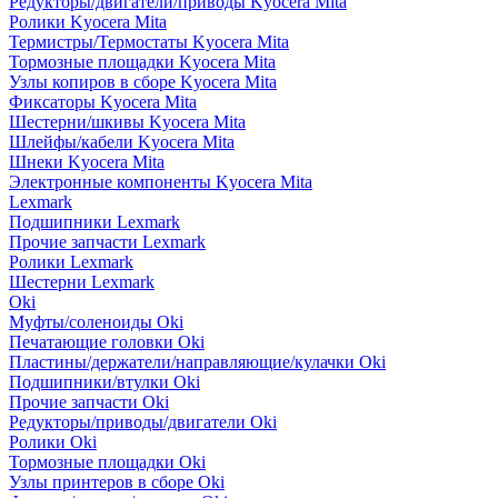
Редукторы/двигатели/приводы Kyocera Mita
Ролики Kyocera Mita
Термистры/Термостаты Kyocera Mita
Тормозные площадки Kyocera Mita
Узлы копиров в сборе Kyocera Mita
Фиксаторы Kyocera Mita
Шестерни/шкивы Kyocera Mita
Шлейфы/кабели Kyocera Mita
Шнеки Kyocera Mita
Электронные компоненты Kyocera Mita
Lexmark
Подшипники Lexmark
Прочие запчасти Lexmark
Ролики Lexmark
Шестерни Lexmark
Oki
Муфты/соленоиды Oki
Печатающие головки Oki
Пластины/держатели/направляющие/кулачки Oki
Подшипники/втулки Oki
Прочие запчасти Oki
Редукторы/приводы/двигатели Oki
Ролики Oki
Тормозные площадки Oki
Узлы принтеров в сборе Oki