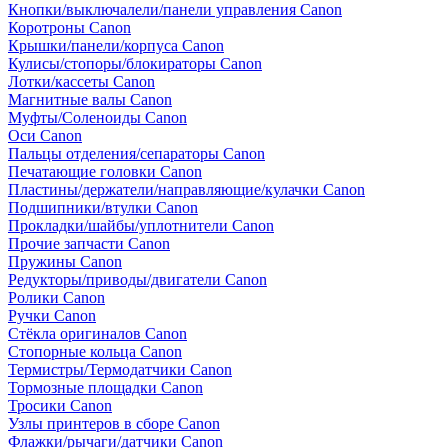
Кнопки/выключалели/панели управления Canon
Коротроны Canon
Крышки/панели/корпуса Canon
Кулисы/стопоры/блокираторы Canon
Лотки/кассеты Canon
Магнитные валы Canon
Муфты/Соленоиды Canon
Оси Canon
Пальцы отделения/сепараторы Canon
Печатающие головки Canon
Пластины/держатели/направляющие/кулачки Canon
Подшипники/втулки Canon
Прокладки/шайбы/уплотнители Canon
Прочие запчасти Canon
Пружины Canon
Редукторы/приводы/двигатели Canon
Ролики Canon
Ручки Canon
Стёкла оригиналов Canon
Стопорные кольца Canon
Термистры/Термодатчики Canon
Тормозные площадки Canon
Тросики Canon
Узлы принтеров в сборе Canon
Флажки/рычаги/датчики Canon