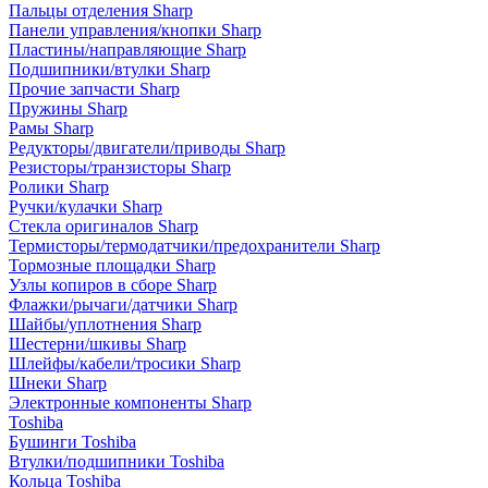
Пальцы отделения Sharp
Панели управления/кнопки Sharp
Пластины/направляющие Sharp
Подшипники/втулки Sharp
Прочие запчасти Sharp
Пружины Sharp
Рамы Sharp
Редукторы/двигатели/приводы Sharp
Резисторы/транзисторы Sharp
Ролики Sharp
Ручки/кулачки Sharp
Стекла оригиналов Sharp
Термисторы/термодатчики/предохранители Sharp
Тормозные площадки Sharp
Узлы копиров в сборе Sharp
Флажки/рычаги/датчики Sharp
Шайбы/уплотнения Sharp
Шестерни/шкивы Sharp
Шлейфы/кабели/тросики Sharp
Шнеки Sharp
Электронные компоненты Sharp
Toshiba
Бушинги Toshiba
Втулки/подшипники Toshiba
Кольца Toshiba