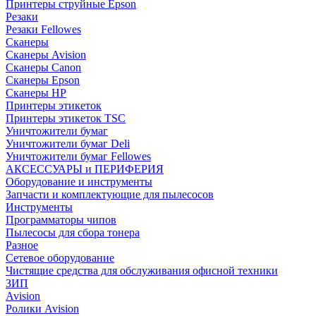
Принтеры струйные Epson
Резаки
Резаки Fellowes
Сканеры
Сканеры Avision
Сканеры Canon
Сканеры Epson
Сканеры HP
Принтеры этикеток
Принтеры этикеток TSC
Уничтожители бумаг
Уничтожители бумаг Deli
Уничтожители бумаг Fellowes
АКСЕССУАРЫ и ПЕРИФЕРИЯ
Оборудование и инструменты
Запчасти и комплектующие для пылесосов
Инструменты
Программаторы чипов
Пылесосы для сбора тонера
Разное
Сетевое оборудование
Чистящие средства для обслуживания офисной техники
ЗИП
Avision
Ролики Avision