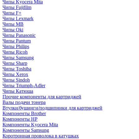
Чипы Kyocera Mita
Чипы Fujifilm
Чипы F+
Чипы Lexmark
Чипы MB
Чипы Oki
Чипы Panasonic
Чипы Pantum
Чипы Philips
Чипы Ricoh
Чипы Samsung
Чипы Sharp
Чипы Toshiba
Чипы Xerox
Чипы Sindoh
Чипы Triumph-Adler
Чипы Катюша
Прочие компоненты для картриджей
Валы подачи тонера
Втулки/бушинги/подшипники для картриджей
Компоненты Brother
Компоненты HP
Компоненты Kyocera Mita
Компоненты Samsung
Коротронная проволока в катушках