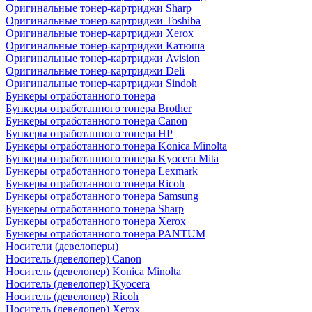
Оригинальные тонер-картриджи Sharp
Оригинальные тонер-картриджи Toshiba
Оригинальные тонер-картриджи Xerox
Оригинальные тонер-картриджи Катюша
Оригинальные тонер-картриджи Avision
Оригинальные тонер-картриджи Deli
Оригинальные тонер-картриджи Sindoh
Бункеры отработанного тонера
Бункеры отработанного тонера Brother
Бункеры отработанного тонера Canon
Бункеры отработанного тонера HP
Бункеры отработанного тонера Konica Minolta
Бункеры отработанного тонера Kyocera Mita
Бункеры отработанного тонера Lexmark
Бункеры отработанного тонера Ricoh
Бункеры отработанного тонера Samsung
Бункеры отработанного тонера Sharp
Бункеры отработанного тонера Xerox
Бункеры отработанного тонера PANTUM
Носители (девелоперы)
Носитель (девелопер) Canon
Носитель (девелопер) Konica Minolta
Носитель (девелопер) Kyocera
Носитель (девелопер) Ricoh
Носитель (девелопер) Xerox