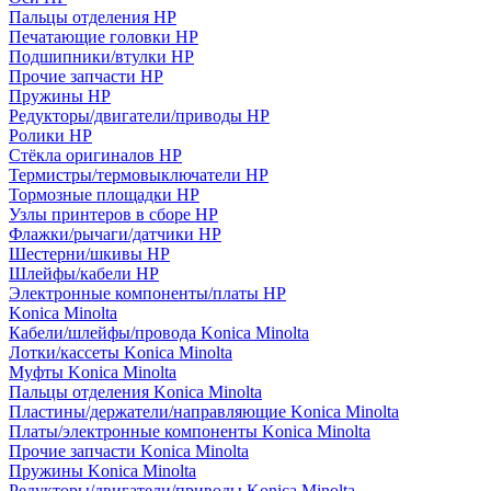
Пальцы отделения HP
Печатающие головки HP
Подшипники/втулки HP
Прочие запчасти HP
Пружины HP
Редукторы/двигатели/приводы HP
Ролики HP
Стёкла оригиналов HP
Термистры/термовыключатели HP
Тормозные площадки HP
Узлы принтеров в сборе HP
Флажки/рычаги/датчики HP
Шестерни/шкивы HP
Шлейфы/кабели HP
Электронные компоненты/платы HP
Konica Minolta
Кабели/шлейфы/провода Konica Minolta
Лотки/кассеты Konica Minolta
Муфты Konica Minolta
Пальцы отделения Konica Minolta
Пластины/держатели/направляющие Konica Minolta
Платы/электронные компоненты Konica Minolta
Прочие запчасти Konica Minolta
Пружины Konica Minolta
Редукторы/двигатели/приводы Konica Minolta