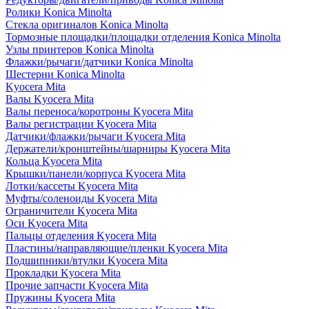
Ролики Konica Minolta
Стекла оригиналов Konica Minolta
Тормозные площадки/площадки отделения Konica Minolta
Узлы принтеров Konica Minolta
Флажки/рычаги/датчики Konica Minolta
Шестерни Konica Minolta
Kyocera Mita
Валы Kyocera Mita
Валы переноса/коротроны Kyocera Mita
Валы регистрации Kyocera Mita
Датчики/флажки/рычаги Kyocera Mita
Держатели/кронштейны/шарниры Kyocera Mita
Кольца Kyocera Mita
Крышки/панели/корпуса Kyocera Mita
Лотки/кассеты Kyocera Mita
Муфты/соленоиды Kyocera Mita
Ограничители Kyocera Mita
Оси Kyocera Mita
Пальцы отделения Kyocera Mita
Пластины/направляющие/пленки Kyocera Mita
Подшипники/втулки Kyocera Mita
Прокладки Kyocera Mita
Прочие запчасти Kyocera Mita
Пружины Kyocera Mita