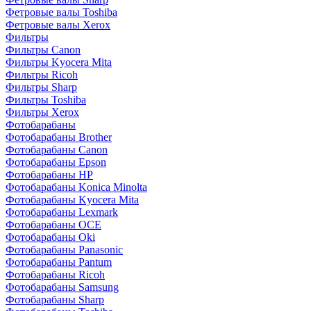
Фетровые валы Toshiba
Фетровые валы Xerox
Фильтры
Фильтры Canon
Фильтры Kyocera Mita
Фильтры Ricoh
Фильтры Sharp
Фильтры Toshiba
Фильтры Xerox
Фотобарабаны
Фотобарабаны Brother
Фотобарабаны Canon
Фотобарабаны Epson
Фотобарабаны HP
Фотобарабаны Konica Minolta
Фотобарабаны Kyocera Mita
Фотобарабаны Lexmark
Фотобарабаны OCE
Фотобарабаны Oki
Фотобарабаны Panasonic
Фотобарабаны Pantum
Фотобарабаны Ricoh
Фотобарабаны Samsung
Фотобарабаны Sharp