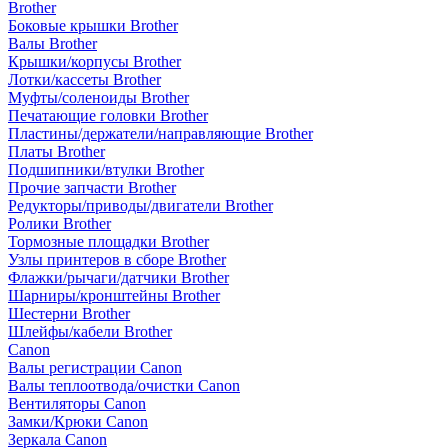
Brother
Боковые крышки Brother
Валы Brother
Крышки/корпусы Brother
Лотки/кассеты Brother
Муфты/соленоиды Brother
Печатающие головки Brother
Пластины/держатели/направляющие Brother
Платы Brother
Подшипники/втулки Brother
Прочие запчасти Brother
Редукторы/приводы/двигатели Brother
Ролики Brother
Тормозные площадки Brother
Узлы принтеров в сборе Brother
Флажки/рычаги/датчики Brother
Шарниры/кронштейны Brother
Шестерни Brother
Шлейфы/кабели Brother
Canon
Валы регистрации Canon
Валы теплоотвода/очистки Canon
Вентиляторы Canon
Замки/Крюки Canon
Зеркала Canon