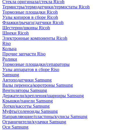
Стекла оригинала/стекла Ricoh
Термистры/термодатчики/термостаты Ricoh
Тормозные площадки Ricoh
Узлы копиров в сборе Ricoh
Флажки/рычаги/датчики Ricoh
Шестерни/шкивы Ricoh
Шнеки Ricoh
Электронные компоненты Ricoh
Riso
Кольца
Прочие запчасти Riso
Ролики
Тормозные площадки/сепараторы
Узлы аппаратов в сборе Riso
Samsung
Автоподатчики Samsung
Валы переноса/коротроны Samsung
Вентиляторы Samsung
Держатели/крепления/шарниры Samsung
Крышки/панели Samsung
Лотки/кассеты Samsung
Муфты/соленоиды Samsung
Направляющие/пластины/кулисы Samsung
Ограничители/кулачки Samsung
Оси Samsung