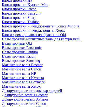
Блоки проявки HP
Блоки проявки Kyocera Mita
Блоки проявки Ricoh
Блоки проявки Samsung
Блоки проявки Sharp
Блоки проявки Toshiba
Блоки проявки и имидж-юниты Konica Minolta
Блоки проявки и имидж-юниты Xerox
Блоки формирования изображения Oki
Валы проявки/магнитные валы для картриджей
Валы проявки Oki
Валы проявки Panasonic
Валы проявки Pantum
Валы проявки Ricoh
Валы проявки Samsung
Магнитные валы Brother
Магнитные валы Canon
Магнитные валы HP
Магнитные валы Kyocera
Магнитные валы Lexmark
Магнитные валы Xerox
Дозирующие лезвия для картриджей
Дозирующие лезвия Brother
Дозирующие лезвия Avision
Дозирующие лезвия Canon