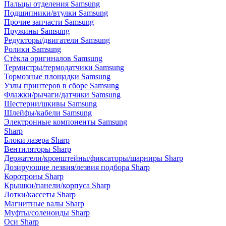
Пальцы отделения Samsung
Подшипники/втулки Samsung
Прочие запчасти Samsung
Пружины Samsung
Редукторы/двигатели Samsung
Ролики Samsung
Стёкла оригиналов Samsung
Термистры/термодатчики Samsung
Тормозные площадки Samsung
Узлы принтеров в сборе Samsung
Флажки/рычаги/датчики Samsung
Шестерни/шкивы Samsung
Шлейфы/кабели Samsung
Электронные компоненты Samsung
Sharp
Блоки лазера Sharp
Вентиляторы Sharp
Держатели/кронштейны/фиксаторы/шарниры Sharp
Дозирующие лезвия/лезвия подбора Sharp
Коротроны Sharp
Крышки/панели/корпуса Sharp
Лотки/кассеты Sharp
Магнитные валы Sharp
Муфты/соленоиды Sharp
Оси Sharp