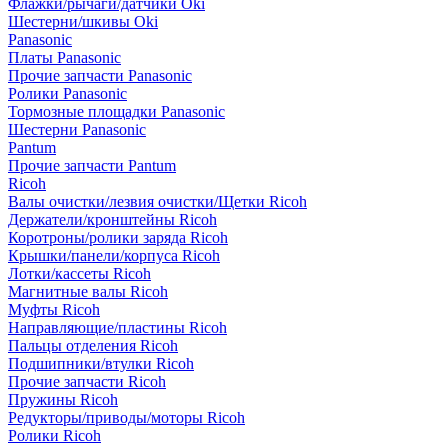
Флажки/рычаги/датчики Oki
Шестерни/шкивы Oki
Panasonic
Платы Panasonic
Прочие запчасти Panasonic
Ролики Panasonic
Тормозные площадки Panasonic
Шестерни Panasonic
Pantum
Прочие запчасти Pantum
Ricoh
Валы очистки/лезвия очистки/Щетки Ricoh
Держатели/кронштейны Ricoh
Коротроны/ролики заряда Ricoh
Крышки/панели/корпуса Ricoh
Лотки/кассеты Ricoh
Магнитные валы Ricoh
Муфты Ricoh
Направляющие/пластины Ricoh
Пальцы отделения Ricoh
Подшипники/втулки Ricoh
Прочие запчасти Ricoh
Пружины Ricoh
Редукторы/приводы/моторы Ricoh
Ролики Ricoh