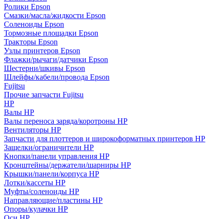
Ролики Epson
Смазки/масла/жидкости Epson
Соленоиды Epson
Тормозные площадки Epson
Тракторы Epson
Узлы принтеров Epson
Флажки/рычаги/датчики Epson
Шестерни/шкивы Epson
Шлейфы/кабели/провода Epson
Fujitsu
Прочие запчасти Fujitsu
HP
Валы HP
Валы переноса заряда/коротроны HP
Вентиляторы HP
Запчасти для плоттеров и широкоформатных принтеров HP
Защелки/ограничители HP
Кнопки/панели управления HP
Кронштейны/держатели/шарниры HP
Крышки/панели/корпуса HP
Лотки/кассеты HP
Муфты/соленоиды HP
Направляющие/пластины HP
Опоры/кулачки HP
Оси HP