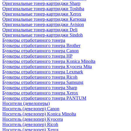
Оригинальные тонер-картриджи Sharp
Оригинальные тонер-картриджи Toshiba
Оригинальные тонер-картриджи Xerox
Оригинальные тонер-картриджи Катюша
Оригинальные тонер-картриджи Avision
Оригинальные тонер-картриджи Deli
Оригинальные тонер-картриджи Sindoh
Бункеры отработанного тонера
Бункеры отработанного тонера Brother
Бункеры отработанного тонера Canon
Бункеры отработанного тонера HP
Бункеры отработанного тонера Konica Minolta
Бункеры отработанного тонера Kyocera Mita
Бункеры отработанного тонера Lexmark
Бункеры отработанного тонера Ricoh
Бункеры отработанного тонера Samsung
Бункеры отработанного тонера Sharp
Бункеры отработанного тонера Xerox
Бункеры отработанного тонера PANTUM
Носители (девелоперы)
Носитель (девелопер) Canon
Носитель (девелопер) Konica Minolta
Носитель (девелопер) Kyocera
Носитель (девелопер) Ricoh
Носитель (девелопер) Xerox