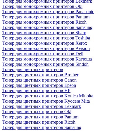
Тонер для монохромных принтеров Lexmark
Тонер для монохромных принтеров Oki
Тонер для монохромных принтеров Panasonic
Тонер для монохромных принтеров Pantum
Тонер для монохромных принтеров Ricoh
Тонер для монохромных принтеров Samsung
Тонер для монохромных принтеров Sharp
Тонер для монохромных принтеров Toshiba
Тонер для монохромных принтеров Xerox
Тонер для монохромных принтеров Avision
Тонер для монохромных принтеров Deli
Тонер для монохромных принтеров Катюша
Тонер для монохромных принтеров Sindoh
Тонер для цветных принтеров
Тонер для цветных принтеров Brother
Тонер для цветных принтеров Canon
Тонер для цветных принтеров Epson
Тонер для цветных принтеров HP
Тонер для цветных принтеров Konica Minolta
Тонер для цветных принтеров Kyocera Mita
Тонер для цветных принтеров Lexmark
Тонер для цветных принтеров Oki
Тонер для цветных принтеров Pantum
Тонер для цветных принтеров Ricoh
Тонер для цветных принтеров Samsung