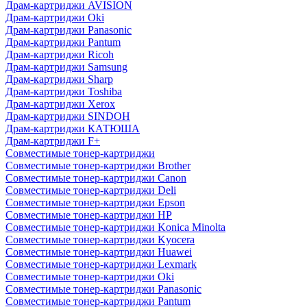
Драм-картриджи AVISION
Драм-картриджи Oki
Драм-картриджи Panasonic
Драм-картриджи Pantum
Драм-картриджи Ricoh
Драм-картриджи Samsung
Драм-картриджи Sharp
Драм-картриджи Toshiba
Драм-картриджи Xerox
Драм-картриджи SINDOH
Драм-картриджи КАТЮША
Драм-картриджи F+
Совместимые тонер-картриджи
Совместимые тонер-картриджи Brother
Совместимые тонер-картриджи Canon
Совместимые тонер-картриджи Deli
Совместимые тонер-картриджи Epson
Совместимые тонер-картриджи HP
Совместимые тонер-картриджи Konica Minolta
Совместимые тонер-картриджи Kyocera
Совместимые тонер-картриджи Huawei
Совместимые тонер-картриджи Lexmark
Совместимые тонер-картриджи Oki
Совместимые тонер-картриджи Panasonic
Совместимые тонер-картриджи Pantum