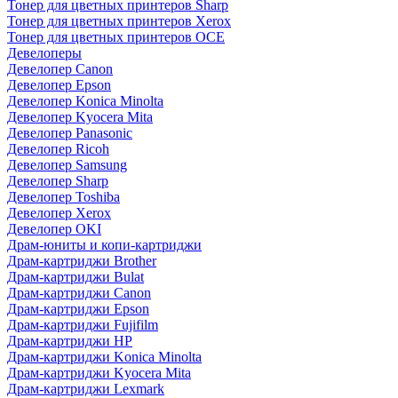
Тонер для цветных принтеров Sharp
Тонер для цветных принтеров Xerox
Тонер для цветных принтеров OCE
Девелоперы
Девелопер Canon
Девелопер Epson
Девелопер Konica Minolta
Девелопер Kyocera Mita
Девелопер Panasonic
Девелопер Ricoh
Девелопер Samsung
Девелопер Sharp
Девелопер Toshiba
Девелопер Xerox
Девелопер OKI
Драм-юниты и копи-картриджи
Драм-картриджи Brother
Драм-картриджи Bulat
Драм-картриджи Canon
Драм-картриджи Epson
Драм-картриджи Fujifilm
Драм-картриджи HP
Драм-картриджи Konica Minolta
Драм-картриджи Kyocera Mita
Драм-картриджи Lexmark