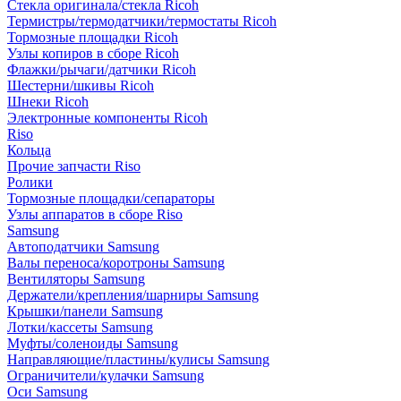
Стекла оригинала/стекла Ricoh
Термистры/термодатчики/термостаты Ricoh
Тормозные площадки Ricoh
Узлы копиров в сборе Ricoh
Флажки/рычаги/датчики Ricoh
Шестерни/шкивы Ricoh
Шнеки Ricoh
Электронные компоненты Ricoh
Riso
Кольца
Прочие запчасти Riso
Ролики
Тормозные площадки/сепараторы
Узлы аппаратов в сборе Riso
Samsung
Автоподатчики Samsung
Валы переноса/коротроны Samsung
Вентиляторы Samsung
Держатели/крепления/шарниры Samsung
Крышки/панели Samsung
Лотки/кассеты Samsung
Муфты/соленоиды Samsung
Направляющие/пластины/кулисы Samsung
Ограничители/кулачки Samsung
Оси Samsung