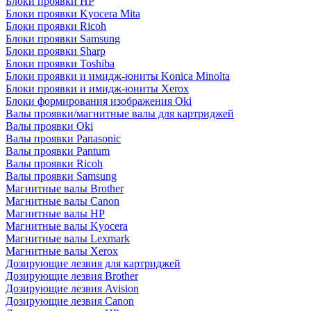
Блоки проявки HP
Блоки проявки Kyocera Mita
Блоки проявки Ricoh
Блоки проявки Samsung
Блоки проявки Sharp
Блоки проявки Toshiba
Блоки проявки и имидж-юниты Konica Minolta
Блоки проявки и имидж-юниты Xerox
Блоки формирования изображения Oki
Валы проявки/магнитные валы для картриджей
Валы проявки Oki
Валы проявки Panasonic
Валы проявки Pantum
Валы проявки Ricoh
Валы проявки Samsung
Магнитные валы Brother
Магнитные валы Canon
Магнитные валы HP
Магнитные валы Kyocera
Магнитные валы Lexmark
Магнитные валы Xerox
Дозирующие лезвия для картриджей
Дозирующие лезвия Brother
Дозирующие лезвия Avision
Дозирующие лезвия Canon