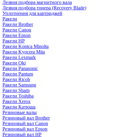
Лезвия подбора магнитного вала
Лезвия подбора тонера (Recovery Blade)
Уплотнения для картриджей
Ракели
Ракели Brother
Ракели Canon
Ракели Epson
Ракели HP
Ракели Konica Minolta
Ракели Kyocera Mita
Ракели Lexmark
Ракели Oki
Ракели Panasonic
Ракели Pantum
Ракели Ricoh
Ракели Samsung
Ракели Sharp
Ракели Toshiba
Ракели Xerox
Ракели Катюша
Резиновые валы
Резиновый вал Brother
Резиновый вал Canon
Резиновый вал Epson
Резиновый вал HP