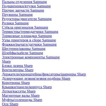
Пальцы отделения Samsung
Подшипники/втулки Samsung
Прочие запчасти Samsung
Пружины Samsung
Редукторы/двигатели Samsung
Ролики Samsung
Стёкла оригиналов Samsung
Термистры/термодатчики Samsung
Тормозные площадки Samsung
Узлы принтеров в сборе Samsung
Флажки/рычаги/датчики Samsung
Шестерни/шкивы Samsung
Шлейфы/кабели Samsung
Электронные компоненты Samsung
Sharp
Блоки лазера Sharp
Вентиляторы Sharp
Держатели/кронштейны/фиксаторы/шарниры Sharp
Дозирующие лезвия/лезвия подбора Sharp
Коротроны Sharp
Крышки/панели/корпуса Sharp
Лотки/кассеты Sharp
Магнитные валы Sharp
Муфты/соленоиды Sharp
Оси Sharp