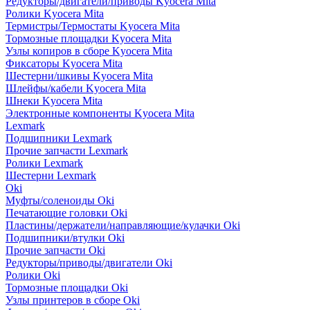
Редукторы/двигатели/приводы Kyocera Mita
Ролики Kyocera Mita
Термистры/Термостаты Kyocera Mita
Тормозные площадки Kyocera Mita
Узлы копиров в сборе Kyocera Mita
Фиксаторы Kyocera Mita
Шестерни/шкивы Kyocera Mita
Шлейфы/кабели Kyocera Mita
Шнеки Kyocera Mita
Электронные компоненты Kyocera Mita
Lexmark
Подшипники Lexmark
Прочие запчасти Lexmark
Ролики Lexmark
Шестерни Lexmark
Oki
Муфты/соленоиды Oki
Печатающие головки Oki
Пластины/держатели/направляющие/кулачки Oki
Подшипники/втулки Oki
Прочие запчасти Oki
Редукторы/приводы/двигатели Oki
Ролики Oki
Тормозные площадки Oki
Узлы принтеров в сборе Oki