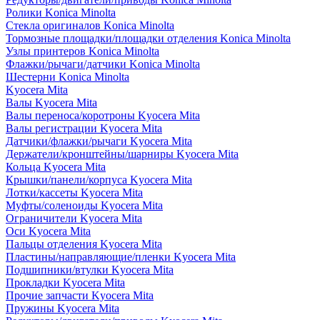
Ролики Konica Minolta
Стекла оригиналов Konica Minolta
Тормозные площадки/площадки отделения Konica Minolta
Узлы принтеров Konica Minolta
Флажки/рычаги/датчики Konica Minolta
Шестерни Konica Minolta
Kyocera Mita
Валы Kyocera Mita
Валы переноса/коротроны Kyocera Mita
Валы регистрации Kyocera Mita
Датчики/флажки/рычаги Kyocera Mita
Держатели/кронштейны/шарниры Kyocera Mita
Кольца Kyocera Mita
Крышки/панели/корпуса Kyocera Mita
Лотки/кассеты Kyocera Mita
Муфты/соленоиды Kyocera Mita
Ограничители Kyocera Mita
Оси Kyocera Mita
Пальцы отделения Kyocera Mita
Пластины/направляющие/пленки Kyocera Mita
Подшипники/втулки Kyocera Mita
Прокладки Kyocera Mita
Прочие запчасти Kyocera Mita
Пружины Kyocera Mita