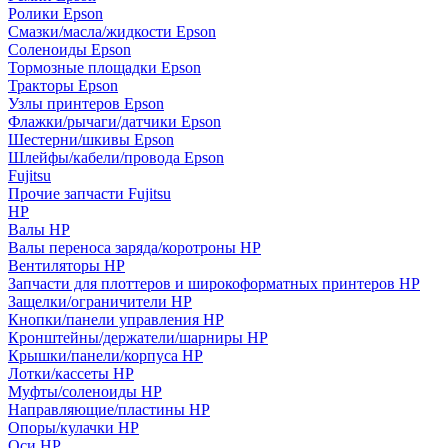
Ролики Epson
Смазки/масла/жидкости Epson
Соленоиды Epson
Тормозные площадки Epson
Тракторы Epson
Узлы принтеров Epson
Флажки/рычаги/датчики Epson
Шестерни/шкивы Epson
Шлейфы/кабели/провода Epson
Fujitsu
Прочие запчасти Fujitsu
HP
Валы HP
Валы переноса заряда/коротроны HP
Вентиляторы HP
Запчасти для плоттеров и широкоформатных принтеров HP
Защелки/ограничители HP
Кнопки/панели управления HP
Кронштейны/держатели/шарниры HP
Крышки/панели/корпуса HP
Лотки/кассеты HP
Муфты/соленоиды HP
Направляющие/пластины HP
Опоры/кулачки HP
Оси HP