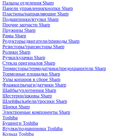
Пальцы отделения Sharp
Панели управления/кнопки Sharp
Пластины/направляющие Sharp
Подшипники/втулки Sharp
Прочие запчасти Sharp
Пружины Sharp
Рамы Sharp
Редукторы/двигатели/приводы Sharp
Резисторы/транзисторы Sharp
Ролики Sharp
Ручки/кулачки Sharp
Стекла оригиналов Sharp
Термисторы/термодатчики/предохранители Sharp
Тормозные площадки Sharp
Узлы копиров в сборе Sharp
Флажки/рычаги/датчики Sharp
Шайбы/уплотнения Sharp
Шестерни/шкивы Sharp
Шлейфы/кабели/тросики Sharp
Шнеки Sharp
Электронные компоненты Sharp
Toshiba
Бушинги Toshiba
Втулки/подшипники Toshiba
Кольца Toshiba