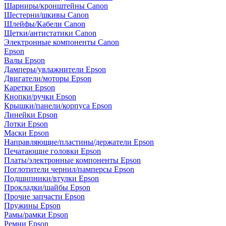
Шарниры/кронштейны Canon
Шестерни/шкивы Canon
Шлейфы/Кабели Canon
Щетки/антистатики Canon
Электронные компоненты Canon
Epson
Валы Epson
Дамперы/увлажнители Epson
Двигатели/моторы Epson
Каретки Epson
Кнопки/ручки Epson
Крышки/панели/корпуса Epson
Линейки Epson
Лотки Epson
Маски Epson
Направляющие/пластины/держатели Epson
Печатающие головки Epson
Платы/электронные компоненты Epson
Поглотители чернил/памперсы Epson
Подшипники/втулки Epson
Прокладки/шайбы Epson
Прочие запчасти Epson
Пружины Epson
Рамы/рамки Epson
Ремни Epson