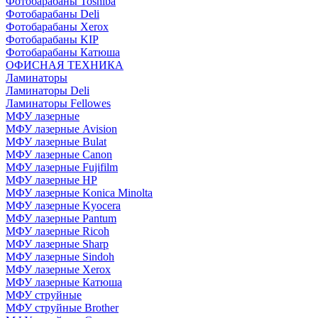
Фотобарабаны Toshiba
Фотобарабаны Deli
Фотобарабаны Xerox
Фотобарабаны KIP
Фотобарабаны Катюша
ОФИСНАЯ ТЕХНИКА
Ламинаторы
Ламинаторы Deli
Ламинаторы Fellowes
МФУ лазерные
МФУ лазерные Avision
МФУ лазерные Bulat
МФУ лазерные Canon
МФУ лазерные Fujifilm
МФУ лазерные HP
МФУ лазерные Konica Minolta
МФУ лазерные Kyocera
МФУ лазерные Pantum
МФУ лазерные Ricoh
МФУ лазерные Sharp
МФУ лазерные Sindoh
МФУ лазерные Xerox
МФУ лазерные Катюша
МФУ струйные
МФУ струйные Brother