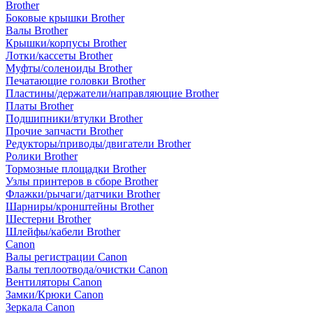
Brother
Боковые крышки Brother
Валы Brother
Крышки/корпусы Brother
Лотки/кассеты Brother
Муфты/соленоиды Brother
Печатающие головки Brother
Пластины/держатели/направляющие Brother
Платы Brother
Подшипники/втулки Brother
Прочие запчасти Brother
Редукторы/приводы/двигатели Brother
Ролики Brother
Тормозные площадки Brother
Узлы принтеров в сборе Brother
Флажки/рычаги/датчики Brother
Шарниры/кронштейны Brother
Шестерни Brother
Шлейфы/кабели Brother
Canon
Валы регистрации Canon
Валы теплоотвода/очистки Canon
Вентиляторы Canon
Замки/Крюки Canon
Зеркала Canon