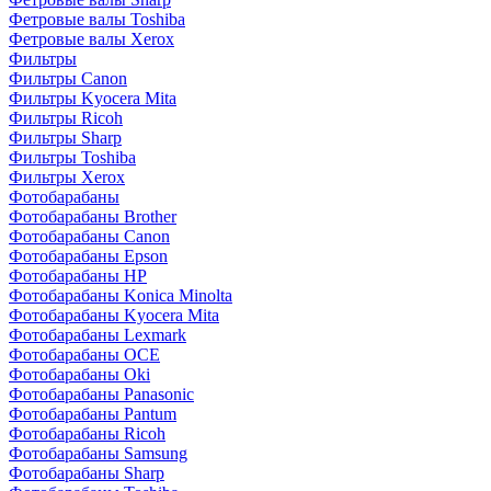
Фетровые валы Toshiba
Фетровые валы Xerox
Фильтры
Фильтры Canon
Фильтры Kyocera Mita
Фильтры Ricoh
Фильтры Sharp
Фильтры Toshiba
Фильтры Xerox
Фотобарабаны
Фотобарабаны Brother
Фотобарабаны Canon
Фотобарабаны Epson
Фотобарабаны HP
Фотобарабаны Konica Minolta
Фотобарабаны Kyocera Mita
Фотобарабаны Lexmark
Фотобарабаны OCE
Фотобарабаны Oki
Фотобарабаны Panasonic
Фотобарабаны Pantum
Фотобарабаны Ricoh
Фотобарабаны Samsung
Фотобарабаны Sharp