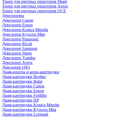
Тонер для цветных принтеров Sharp
Тонер для цветных принтеров Xerox
Тонер для цветных принтеров OCE
Девелоперы
Девелопер Canon
Девелопер Epson
Девелопер Konica Minolta
Девелопер Kyocera Mita
Девелопер Panasonic
Девелопер Ricoh
Девелопер Samsung
Девелопер Sharp
Девелопер Toshiba
Девелопер Xerox
Девелопер OKI
Драм-юниты и копи-картриджи
Драм-картриджи Brother
Драм-картриджи Bulat
Драм-картриджи Canon
Драм-картриджи Epson
Драм-картриджи Fujifilm
Драм-картриджи HP
Драм-картриджи Konica Minolta
Драм-картриджи Kyocera Mita
Драм-картриджи Lexmark