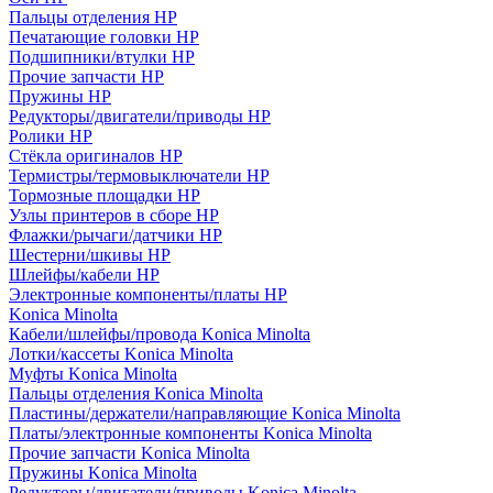
Пальцы отделения HP
Печатающие головки HP
Подшипники/втулки HP
Прочие запчасти HP
Пружины HP
Редукторы/двигатели/приводы HP
Ролики HP
Стёкла оригиналов HP
Термистры/термовыключатели HP
Тормозные площадки HP
Узлы принтеров в сборе HP
Флажки/рычаги/датчики HP
Шестерни/шкивы HP
Шлейфы/кабели HP
Электронные компоненты/платы HP
Konica Minolta
Кабели/шлейфы/провода Konica Minolta
Лотки/кассеты Konica Minolta
Муфты Konica Minolta
Пальцы отделения Konica Minolta
Пластины/держатели/направляющие Konica Minolta
Платы/электронные компоненты Konica Minolta
Прочие запчасти Konica Minolta
Пружины Konica Minolta
Редукторы/двигатели/приводы Konica Minolta