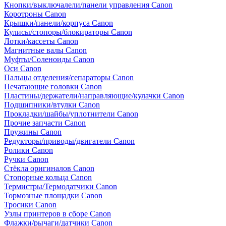
Кнопки/выключалели/панели управления Canon
Коротроны Canon
Крышки/панели/корпуса Canon
Кулисы/стопоры/блокираторы Canon
Лотки/кассеты Canon
Магнитные валы Canon
Муфты/Соленоиды Canon
Оси Canon
Пальцы отделения/сепараторы Canon
Печатающие головки Canon
Пластины/держатели/направляющие/кулачки Canon
Подшипники/втулки Canon
Прокладки/шайбы/уплотнители Canon
Прочие запчасти Canon
Пружины Canon
Редукторы/приводы/двигатели Canon
Ролики Canon
Ручки Canon
Стёкла оригиналов Canon
Стопорные кольца Canon
Термистры/Термодатчики Canon
Тормозные площадки Canon
Тросики Canon
Узлы принтеров в сборе Canon
Флажки/рычаги/датчики Canon