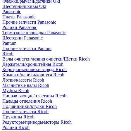
Флажки/рычаги/датчики Oki
Шестерни/шкивы Oki
Panasonic
Платы Panasonic
Прочие запчасти Panasonic
Ролики Panasonic
Тормозные площадки Panasonic
Шестерни Panasonic
Pantum
Прочие запчасти Pantum
Ricoh
Валы очистки/лезвия очистки/Щетки Ricoh
Держатели/кронштейны Ricoh
Коротроны/ролики заряда Ricoh
Крышки/панели/корпуса Ricoh
Лотки/кассеты Ricoh
Магнитные валы Ricoh
Муфты Ricoh
Направляющие/пластины Ricoh
Пальцы отделения Ricoh
Подшипники/втулки Ricoh
Прочие запчасти Ricoh
Пружины Ricoh
Редукторы/приводы/моторы Ricoh
Ролики Ricoh