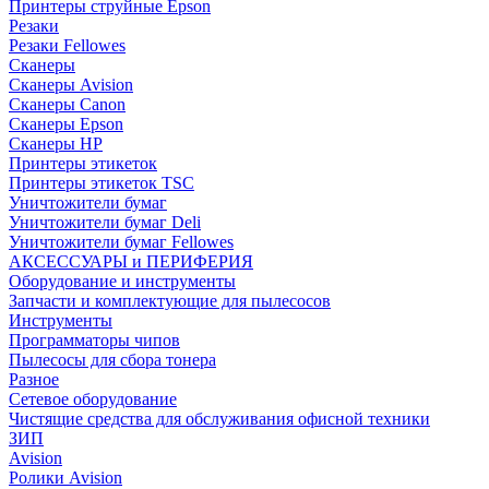
Принтеры струйные Epson
Резаки
Резаки Fellowes
Сканеры
Сканеры Avision
Сканеры Canon
Сканеры Epson
Сканеры HP
Принтеры этикеток
Принтеры этикеток TSC
Уничтожители бумаг
Уничтожители бумаг Deli
Уничтожители бумаг Fellowes
АКСЕССУАРЫ и ПЕРИФЕРИЯ
Оборудование и инструменты
Запчасти и комплектующие для пылесосов
Инструменты
Программаторы чипов
Пылесосы для сбора тонера
Разное
Сетевое оборудование
Чистящие средства для обслуживания офисной техники
ЗИП
Avision
Ролики Avision