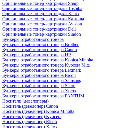
Оригинальные тонер-картриджи Sharp
Оригинальные тонер-картриджи Toshiba
Оригинальные тонер-картриджи Xerox
Оригинальные тонер-картриджи Катюша
Оригинальные тонер-картриджи Avision
Оригинальные тонер-картриджи Deli
Оригинальные тонер-картриджи Sindoh
Бункеры отработанного тонера
Бункеры отработанного тонера Brother
Бункеры отработанного тонера Canon
Бункеры отработанного тонера HP
Бункеры отработанного тонера Konica Minolta
Бункеры отработанного тонера Kyocera Mita
Бункеры отработанного тонера Lexmark
Бункеры отработанного тонера Ricoh
Бункеры отработанного тонера Samsung
Бункеры отработанного тонера Sharp
Бункеры отработанного тонера Xerox
Бункеры отработанного тонера PANTUM
Носители (девелоперы)
Носитель (девелопер) Canon
Носитель (девелопер) Konica Minolta
Носитель (девелопер) Kyocera
Носитель (девелопер) Ricoh
Носитель (девелопер) Xerox