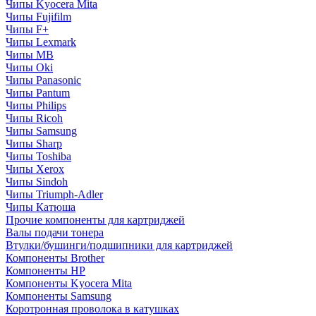
Чипы Kyocera Mita
Чипы Fujifilm
Чипы F+
Чипы Lexmark
Чипы MB
Чипы Oki
Чипы Panasonic
Чипы Pantum
Чипы Philips
Чипы Ricoh
Чипы Samsung
Чипы Sharp
Чипы Toshiba
Чипы Xerox
Чипы Sindoh
Чипы Triumph-Adler
Чипы Катюша
Прочие компоненты для картриджей
Валы подачи тонера
Втулки/бушинги/подшипники для картриджей
Компоненты Brother
Компоненты HP
Компоненты Kyocera Mita
Компоненты Samsung
Коротронная проволока в катушках