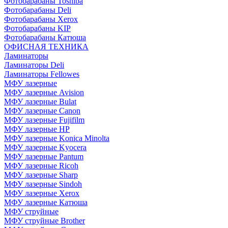
Фотобарабаны Toshiba
Фотобарабаны Deli
Фотобарабаны Xerox
Фотобарабаны KIP
Фотобарабаны Катюша
ОФИСНАЯ ТЕХНИКА
Ламинаторы
Ламинаторы Deli
Ламинаторы Fellowes
МФУ лазерные
МФУ лазерные Avision
МФУ лазерные Bulat
МФУ лазерные Canon
МФУ лазерные Fujifilm
МФУ лазерные HP
МФУ лазерные Konica Minolta
МФУ лазерные Kyocera
МФУ лазерные Pantum
МФУ лазерные Ricoh
МФУ лазерные Sharp
МФУ лазерные Sindoh
МФУ лазерные Xerox
МФУ лазерные Катюша
МФУ струйные
МФУ струйные Brother