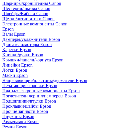
Шарниры/кронштейны Canon
Шестерни/шкивы Canon
Шлейфы/Кабели Canon
Щетки/антистатики Canon
Электронные компоненты Canon
Epson
Валы Epson
Дамперы/увлажнители Epson
Двигатели/моторы Epson
Каретки Epson
Кнопки/ручки Epson
Крышки/панели/корпуса Epson
Линейки Epson
Лотки Epson
Маски Epson
Направляющие/пластины/держатели Epson
Печатающие головки Epson
Платы/электронные компоненты Epson
Поглотители чернил/памперсы Epson
Подшипники/втулки Epson
Прокладки/шайбы Epson
Прочие запчасти Epson
Пружины Epson
Рамы/рамки Epson
Ремни Epson