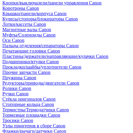
Кнопки/выключалели/панели управления Canon
Коротроны Canon
Крышки/панели/корпуса Canon
Кулисы/стопоры/блокираторы Canon
Лотки/кассеты Canon
Магнитные валы Canon
Муфты/Соленоиды Canon
Оси Canon
Пальцы отделения/сепараторы Canon
Печатающие головки Canon
Пластины/держатели/направляющие/кулачки Canon
Подшипники/втулки Canon
Прокладки/шайбы/уплотнители Canon
Прочие запчасти Canon
Пружины Canon
Редукторы/приводы/двигатели Canon
Ролики Canon
Ручки Canon
Стёкла оригиналов Canon
Стопорные кольца Canon
Термистры/Термодатчики Canon
Тормозные площадки Canon
Тросики Canon
Узлы принтеров в сборе Canon
Флажки/рычаги/датчики Canon