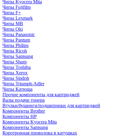
Чипы Kyocera Mita
Чипы Fujifilm
Чипы F+
Чипы Lexmark
Чипы MB
Чипы Oki
Чипы Panasonic
Чипы Pantum
Чипы Philips
Чипы Ricoh
Чипы Samsung
Чипы Sharp
Чипы Toshiba
Чипы Xerox
Чипы Sindoh
Чипы Triumph-Adler
Чипы Катюша
Прочие компоненты для картриджей
Валы подачи тонера
Втулки/бушинги/подшипники для картриджей
Компоненты Brother
Компоненты HP
Компоненты Kyocera Mita
Компоненты Samsung
Коротронная проволока в катушках