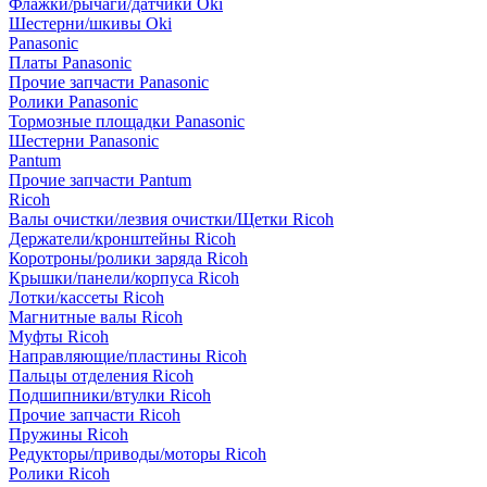
Флажки/рычаги/датчики Oki
Шестерни/шкивы Oki
Panasonic
Платы Panasonic
Прочие запчасти Panasonic
Ролики Panasonic
Тормозные площадки Panasonic
Шестерни Panasonic
Pantum
Прочие запчасти Pantum
Ricoh
Валы очистки/лезвия очистки/Щетки Ricoh
Держатели/кронштейны Ricoh
Коротроны/ролики заряда Ricoh
Крышки/панели/корпуса Ricoh
Лотки/кассеты Ricoh
Магнитные валы Ricoh
Муфты Ricoh
Направляющие/пластины Ricoh
Пальцы отделения Ricoh
Подшипники/втулки Ricoh
Прочие запчасти Ricoh
Пружины Ricoh
Редукторы/приводы/моторы Ricoh
Ролики Ricoh