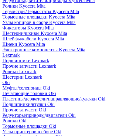
Редукторы/двигатели/приводы Kyocera Mita
Ролики Kyocera Mita
Термистры/Термостаты Kyocera Mita
Тормозные площадки Kyocera Mita
Узлы копиров в сборе Kyocera Mita
Фиксаторы Kyocera Mita
Шестерни/шкивы Kyocera Mita
Шлейфы/кабели Kyocera Mita
Шнеки Kyocera Mita
Электронные компоненты Kyocera Mita
Lexmark
Подшипники Lexmark
Прочие запчасти Lexmark
Ролики Lexmark
Шестерни Lexmark
Oki
Муфты/соленоиды Oki
Печатающие головки Oki
Пластины/держатели/направляющие/кулачки Oki
Подшипники/втулки Oki
Прочие запчасти Oki
Редукторы/приводы/двигатели Oki
Ролики Oki
Тормозные площадки Oki
Узлы принтеров в сборе Oki