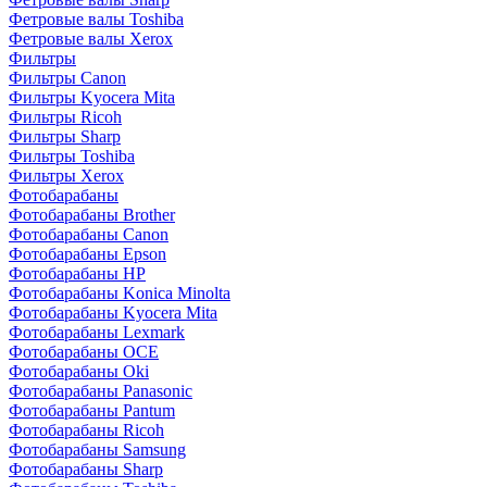
Фетровые валы Toshiba
Фетровые валы Xerox
Фильтры
Фильтры Canon
Фильтры Kyocera Mita
Фильтры Ricoh
Фильтры Sharp
Фильтры Toshiba
Фильтры Xerox
Фотобарабаны
Фотобарабаны Brother
Фотобарабаны Canon
Фотобарабаны Epson
Фотобарабаны HP
Фотобарабаны Konica Minolta
Фотобарабаны Kyocera Mita
Фотобарабаны Lexmark
Фотобарабаны OCE
Фотобарабаны Oki
Фотобарабаны Panasonic
Фотобарабаны Pantum
Фотобарабаны Ricoh
Фотобарабаны Samsung
Фотобарабаны Sharp