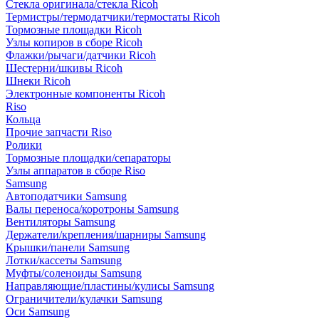
Стекла оригинала/стекла Ricoh
Термистры/термодатчики/термостаты Ricoh
Тормозные площадки Ricoh
Узлы копиров в сборе Ricoh
Флажки/рычаги/датчики Ricoh
Шестерни/шкивы Ricoh
Шнеки Ricoh
Электронные компоненты Ricoh
Riso
Кольца
Прочие запчасти Riso
Ролики
Тормозные площадки/сепараторы
Узлы аппаратов в сборе Riso
Samsung
Автоподатчики Samsung
Валы переноса/коротроны Samsung
Вентиляторы Samsung
Держатели/крепления/шарниры Samsung
Крышки/панели Samsung
Лотки/кассеты Samsung
Муфты/соленоиды Samsung
Направляющие/пластины/кулисы Samsung
Ограничители/кулачки Samsung
Оси Samsung