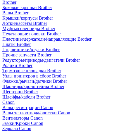
Brother
Боковые крышки Brother
Валы Brother
Крышки/корпусы Brother
Лотки/кассеты Brother
Муфты/соленоиды Brother
Печатающие головки Brother
Пластины/держатели/направляющие Brother
Платы Brother
Подшипники/втулки Brother
Прочие запчасти Brother
Редукторы/приводы/двигатели Brother
Ролики Brother
Тормозные площадки Brother
Узлы принтеров в сборе Brother
Флажки/рычаги/датчики Brother
Шарниры/кронштейны Brother
Шестерни Brother
Шлейфы/кабели Brother
Canon
Валы регистрации Canon
Валы теплоотвода/очистки Canon
Вентиляторы Canon
Замки/Крюки Canon
Зеркала Canon