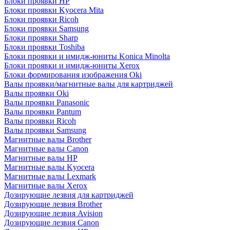
Блоки проявки HP
Блоки проявки Kyocera Mita
Блоки проявки Ricoh
Блоки проявки Samsung
Блоки проявки Sharp
Блоки проявки Toshiba
Блоки проявки и имидж-юниты Konica Minolta
Блоки проявки и имидж-юниты Xerox
Блоки формирования изображения Oki
Валы проявки/магнитные валы для картриджей
Валы проявки Oki
Валы проявки Panasonic
Валы проявки Pantum
Валы проявки Ricoh
Валы проявки Samsung
Магнитные валы Brother
Магнитные валы Canon
Магнитные валы HP
Магнитные валы Kyocera
Магнитные валы Lexmark
Магнитные валы Xerox
Дозирующие лезвия для картриджей
Дозирующие лезвия Brother
Дозирующие лезвия Avision
Дозирующие лезвия Canon