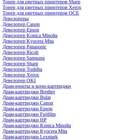
Тонер для цветных принтеров Sharp
Тонер для цветных принтеров Xerox
Тонер для цветных принтеров OCE
Девелоперы
Девелопер Canon
Девелопер Epson
Девелопер Konica Minolta
Девелопер Kyocera Mita
Девелопер Panasonic
Девелопер Ricoh
Девелопер Samsung
Девелопер Sharp
Девелопер Toshiba
Девелопер Xerox
Девелопер OKI
Драм-юниты и копи-картриджи
Драм-картриджи Brother
Драм-картриджи Bulat
Драм-картриджи Canon
Драм-картриджи Epson
Драм-картриджи Fujifilm
Драм-картриджи HP
Драм-картриджи Konica Minolta
Драм-картриджи Kyocera Mita
Драм-картриджи Lexmark