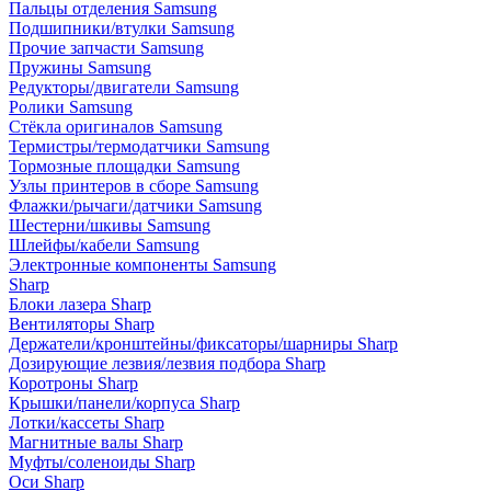
Пальцы отделения Samsung
Подшипники/втулки Samsung
Прочие запчасти Samsung
Пружины Samsung
Редукторы/двигатели Samsung
Ролики Samsung
Стёкла оригиналов Samsung
Термистры/термодатчики Samsung
Тормозные площадки Samsung
Узлы принтеров в сборе Samsung
Флажки/рычаги/датчики Samsung
Шестерни/шкивы Samsung
Шлейфы/кабели Samsung
Электронные компоненты Samsung
Sharp
Блоки лазера Sharp
Вентиляторы Sharp
Держатели/кронштейны/фиксаторы/шарниры Sharp
Дозирующие лезвия/лезвия подбора Sharp
Коротроны Sharp
Крышки/панели/корпуса Sharp
Лотки/кассеты Sharp
Магнитные валы Sharp
Муфты/соленоиды Sharp
Оси Sharp