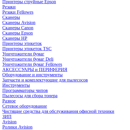
Принтеры струйные Epson
Резаки
Резаки Fellowes
Сканеры
Сканеры Avision
Сканеры Canon
Сканеры Epson
Сканеры HP
Принтеры этикеток
Принтеры этикеток TSC
Уничтожители бумаг
Уничтожители бумаг Deli
Уничтожители бумаг Fellowes
АКСЕССУАРЫ и ПЕРИФЕРИЯ
Оборудование и инструменты
Запчасти и комплектующие для пылесосов
Инструменты
Программаторы чипов
Пылесосы для сбора тонера
Разное
Сетевое оборудование
Чистящие средства для обслуживания офисной техники
ЗИП
Avision
Ролики Avision