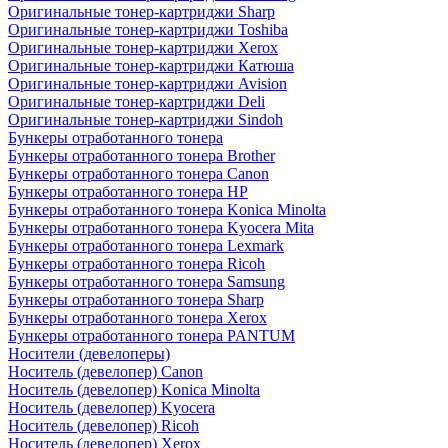
Оригинальные тонер-картриджи Sharp
Оригинальные тонер-картриджи Toshiba
Оригинальные тонер-картриджи Xerox
Оригинальные тонер-картриджи Катюша
Оригинальные тонер-картриджи Avision
Оригинальные тонер-картриджи Deli
Оригинальные тонер-картриджи Sindoh
Бункеры отработанного тонера
Бункеры отработанного тонера Brother
Бункеры отработанного тонера Canon
Бункеры отработанного тонера HP
Бункеры отработанного тонера Konica Minolta
Бункеры отработанного тонера Kyocera Mita
Бункеры отработанного тонера Lexmark
Бункеры отработанного тонера Ricoh
Бункеры отработанного тонера Samsung
Бункеры отработанного тонера Sharp
Бункеры отработанного тонера Xerox
Бункеры отработанного тонера PANTUM
Носители (девелоперы)
Носитель (девелопер) Canon
Носитель (девелопер) Konica Minolta
Носитель (девелопер) Kyocera
Носитель (девелопер) Ricoh
Носитель (девелопер) Xerox