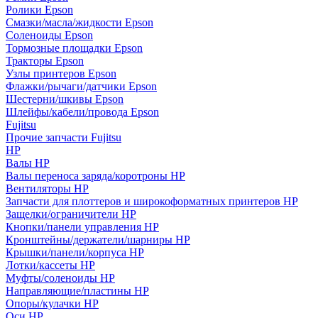
Ролики Epson
Смазки/масла/жидкости Epson
Соленоиды Epson
Тормозные площадки Epson
Тракторы Epson
Узлы принтеров Epson
Флажки/рычаги/датчики Epson
Шестерни/шкивы Epson
Шлейфы/кабели/провода Epson
Fujitsu
Прочие запчасти Fujitsu
HP
Валы HP
Валы переноса заряда/коротроны HP
Вентиляторы HP
Запчасти для плоттеров и широкоформатных принтеров HP
Защелки/ограничители HP
Кнопки/панели управления HP
Кронштейны/держатели/шарниры HP
Крышки/панели/корпуса HP
Лотки/кассеты HP
Муфты/соленоиды HP
Направляющие/пластины HP
Опоры/кулачки HP
Оси HP