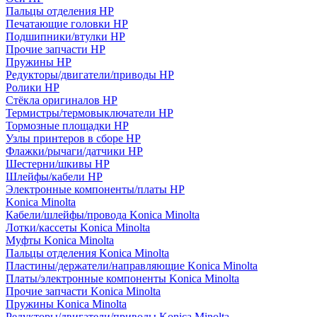
Пальцы отделения HP
Печатающие головки HP
Подшипники/втулки HP
Прочие запчасти HP
Пружины HP
Редукторы/двигатели/приводы HP
Ролики HP
Стёкла оригиналов HP
Термистры/термовыключатели HP
Тормозные площадки HP
Узлы принтеров в сборе HP
Флажки/рычаги/датчики HP
Шестерни/шкивы HP
Шлейфы/кабели HP
Электронные компоненты/платы HP
Konica Minolta
Кабели/шлейфы/провода Konica Minolta
Лотки/кассеты Konica Minolta
Муфты Konica Minolta
Пальцы отделения Konica Minolta
Пластины/держатели/направляющие Konica Minolta
Платы/электронные компоненты Konica Minolta
Прочие запчасти Konica Minolta
Пружины Konica Minolta
Редукторы/двигатели/приводы Konica Minolta