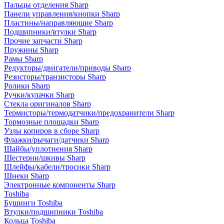
Пальцы отделения Sharp
Панели управления/кнопки Sharp
Пластины/направляющие Sharp
Подшипники/втулки Sharp
Прочие запчасти Sharp
Пружины Sharp
Рамы Sharp
Редукторы/двигатели/приводы Sharp
Резисторы/транзисторы Sharp
Ролики Sharp
Ручки/кулачки Sharp
Стекла оригиналов Sharp
Термисторы/термодатчики/предохранители Sharp
Тормозные площадки Sharp
Узлы копиров в сборе Sharp
Флажки/рычаги/датчики Sharp
Шайбы/уплотнения Sharp
Шестерни/шкивы Sharp
Шлейфы/кабели/тросики Sharp
Шнеки Sharp
Электронные компоненты Sharp
Toshiba
Бушинги Toshiba
Втулки/подшипники Toshiba
Кольца Toshiba