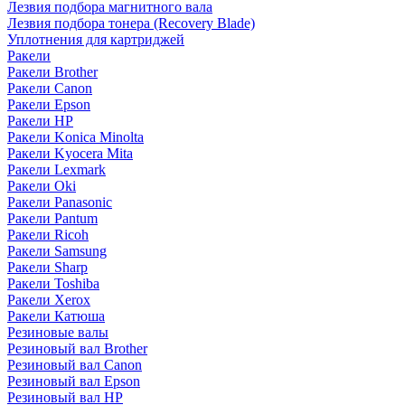
Лезвия подбора магнитного вала
Лезвия подбора тонера (Recovery Blade)
Уплотнения для картриджей
Ракели
Ракели Brother
Ракели Canon
Ракели Epson
Ракели HP
Ракели Konica Minolta
Ракели Kyocera Mita
Ракели Lexmark
Ракели Oki
Ракели Panasonic
Ракели Pantum
Ракели Ricoh
Ракели Samsung
Ракели Sharp
Ракели Toshiba
Ракели Xerox
Ракели Катюша
Резиновые валы
Резиновый вал Brother
Резиновый вал Canon
Резиновый вал Epson
Резиновый вал HP