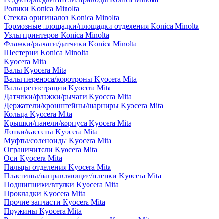
Ролики Konica Minolta
Стекла оригиналов Konica Minolta
Тормозные площадки/площадки отделения Konica Minolta
Узлы принтеров Konica Minolta
Флажки/рычаги/датчики Konica Minolta
Шестерни Konica Minolta
Kyocera Mita
Валы Kyocera Mita
Валы переноса/коротроны Kyocera Mita
Валы регистрации Kyocera Mita
Датчики/флажки/рычаги Kyocera Mita
Держатели/кронштейны/шарниры Kyocera Mita
Кольца Kyocera Mita
Крышки/панели/корпуса Kyocera Mita
Лотки/кассеты Kyocera Mita
Муфты/соленоиды Kyocera Mita
Ограничители Kyocera Mita
Оси Kyocera Mita
Пальцы отделения Kyocera Mita
Пластины/направляющие/пленки Kyocera Mita
Подшипники/втулки Kyocera Mita
Прокладки Kyocera Mita
Прочие запчасти Kyocera Mita
Пружины Kyocera Mita