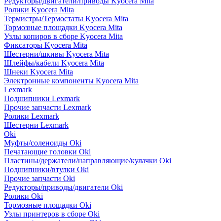
Редукторы/двигатели/приводы Kyocera Mita
Ролики Kyocera Mita
Термистры/Термостаты Kyocera Mita
Тормозные площадки Kyocera Mita
Узлы копиров в сборе Kyocera Mita
Фиксаторы Kyocera Mita
Шестерни/шкивы Kyocera Mita
Шлейфы/кабели Kyocera Mita
Шнеки Kyocera Mita
Электронные компоненты Kyocera Mita
Lexmark
Подшипники Lexmark
Прочие запчасти Lexmark
Ролики Lexmark
Шестерни Lexmark
Oki
Муфты/соленоиды Oki
Печатающие головки Oki
Пластины/держатели/направляющие/кулачки Oki
Подшипники/втулки Oki
Прочие запчасти Oki
Редукторы/приводы/двигатели Oki
Ролики Oki
Тормозные площадки Oki
Узлы принтеров в сборе Oki