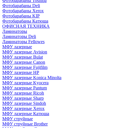
Фотобарабаны Toshiba
Фотобарабаны Deli
Фотобарабаны Xerox
Фотобарабаны KIP
Фотобарабаны Катюша
ОФИСНАЯ ТЕХНИКА
Ламинаторы
Ламинаторы Deli
Ламинаторы Fellowes
МФУ лазерные
МФУ лазерные Avision
МФУ лазерные Bulat
МФУ лазерные Canon
МФУ лазерные Fujifilm
МФУ лазерные HP
МФУ лазерные Konica Minolta
МФУ лазерные Kyocera
МФУ лазерные Pantum
МФУ лазерные Ricoh
МФУ лазерные Sharp
МФУ лазерные Sindoh
МФУ лазерные Xerox
МФУ лазерные Катюша
МФУ струйные
МФУ струйные Brother