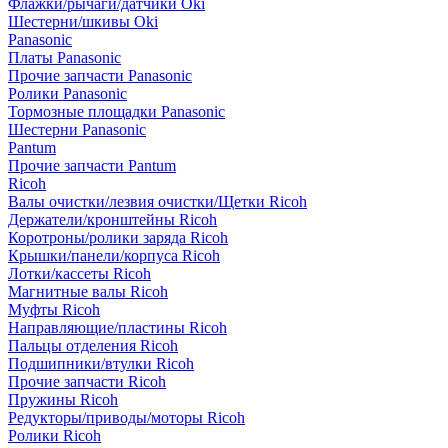
Флажки/рычаги/датчики Oki
Шестерни/шкивы Oki
Panasonic
Платы Panasonic
Прочие запчасти Panasonic
Ролики Panasonic
Тормозные площадки Panasonic
Шестерни Panasonic
Pantum
Прочие запчасти Pantum
Ricoh
Валы очистки/лезвия очистки/Щетки Ricoh
Держатели/кронштейны Ricoh
Коротроны/ролики заряда Ricoh
Крышки/панели/корпуса Ricoh
Лотки/кассеты Ricoh
Магнитные валы Ricoh
Муфты Ricoh
Направляющие/пластины Ricoh
Пальцы отделения Ricoh
Подшипники/втулки Ricoh
Прочие запчасти Ricoh
Пружины Ricoh
Редукторы/приводы/моторы Ricoh
Ролики Ricoh