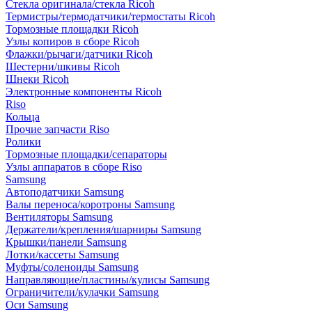
Стекла оригинала/стекла Ricoh
Термистры/термодатчики/термостаты Ricoh
Тормозные площадки Ricoh
Узлы копиров в сборе Ricoh
Флажки/рычаги/датчики Ricoh
Шестерни/шкивы Ricoh
Шнеки Ricoh
Электронные компоненты Ricoh
Riso
Кольца
Прочие запчасти Riso
Ролики
Тормозные площадки/сепараторы
Узлы аппаратов в сборе Riso
Samsung
Автоподатчики Samsung
Валы переноса/коротроны Samsung
Вентиляторы Samsung
Держатели/крепления/шарниры Samsung
Крышки/панели Samsung
Лотки/кассеты Samsung
Муфты/соленоиды Samsung
Направляющие/пластины/кулисы Samsung
Ограничители/кулачки Samsung
Оси Samsung