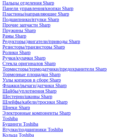
Пальцы отделения Sharp
Панели управления/кнопки Sharp
Пластины/направляющие Sharp
Подшипники/втулки Sharp
Прочие запчасти Sharp
Пружины Sharp
Рамы Sharp
Редукторы/двигатели/приводы Sharp
Резисторы/транзисторы Sharp
Ролики Sharp
Ручки/кулачки Sharp
Стекла оригиналов Sharp
Термисторы/термодатчики/предохранители Sharp
Тормозные площадки Sharp
Узлы копиров в сборе Sharp
Флажки/рычаги/датчики Sharp
Шайбы/уплотнения Sharp
Шестерни/шкивы Sharp
Шлейфы/кабели/тросики Sharp
Шнеки Sharp
Электронные компоненты Sharp
Toshiba
Бушинги Toshiba
Втулки/подшипники Toshiba
Кольца Toshiba