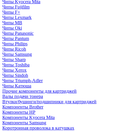
Чипы Kyocera Mita
Чипы Fujifilm
Чипы F+
Чипы Lexmark
Чипы MB
Чипы Oki
Чипы Panasonic
Чипы Pantum
Чипы Philips
Чипы Ricoh
Чипы Samsung
Чипы Sharp
Чипы Toshiba
Чипы Xerox
Чипы Sindoh
Чипы Triumph-Adler
Чипы Катюша
Прочие компоненты для картриджей
Валы подачи тонера
Втулки/бушинги/подшипники для картриджей
Компоненты Brother
Компоненты HP
Компоненты Kyocera Mita
Компоненты Samsung
Коротронная проволока в катушках