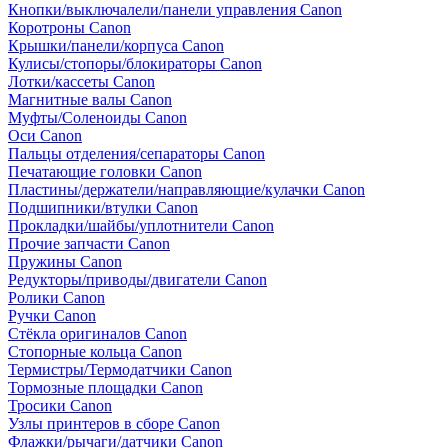
Кнопки/выключалели/панели управления Canon
Коротроны Canon
Крышки/панели/корпуса Canon
Кулисы/стопоры/блокираторы Canon
Лотки/кассеты Canon
Магнитные валы Canon
Муфты/Соленоиды Canon
Оси Canon
Пальцы отделения/сепараторы Canon
Печатающие головки Canon
Пластины/держатели/направляющие/кулачки Canon
Подшипники/втулки Canon
Прокладки/шайбы/уплотнители Canon
Прочие запчасти Canon
Пружины Canon
Редукторы/приводы/двигатели Canon
Ролики Canon
Ручки Canon
Стёкла оригиналов Canon
Стопорные кольца Canon
Термистры/Термодатчики Canon
Тормозные площадки Canon
Тросики Canon
Узлы принтеров в сборе Canon
Флажки/рычаги/датчики Canon