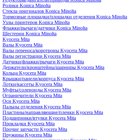
Ролики Konica Minolta
Стекла оригиналов Konica Minolta
Тормозные площадки/площадки отделения Konica Minolta
Узлы принтеров Konica Minolta
Флажки/рычаги/датчики Konica Minolta
Шестерни Konica Minolta
Kyocera Mita
Валы Kyocera Mita
Валы переноса/коротроны Kyocera Mita
Валы регистрации Kyocera Mita
Датчики/флажки/рычаги Kyocera Mita
Держатели/кронштейны/шарниры Kyocera Mita
Кольца Kyocera Mita
Крышки/панели/корпуса Kyocera Mita
Лотки/кассеты Kyocera Mita
Муфты/соленоиды Kyocera Mita
Ограничители Kyocera Mita
Оси Kyocera Mita
Пальцы отделения Kyocera Mita
Пластины/направляющие/пленки Kyocera Mita
Подшипники/втулки Kyocera Mita
Прокладки Kyocera Mita
Прочие запчасти Kyocera Mita
Пружины Kyocera Mita