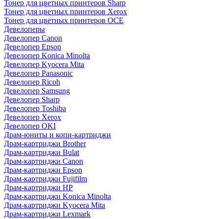
Тонер для цветных принтеров Sharp
Тонер для цветных принтеров Xerox
Тонер для цветных принтеров OCE
Девелоперы
Девелопер Canon
Девелопер Epson
Девелопер Konica Minolta
Девелопер Kyocera Mita
Девелопер Panasonic
Девелопер Ricoh
Девелопер Samsung
Девелопер Sharp
Девелопер Toshiba
Девелопер Xerox
Девелопер OKI
Драм-юниты и копи-картриджи
Драм-картриджи Brother
Драм-картриджи Bulat
Драм-картриджи Canon
Драм-картриджи Epson
Драм-картриджи Fujifilm
Драм-картриджи HP
Драм-картриджи Konica Minolta
Драм-картриджи Kyocera Mita
Драм-картриджи Lexmark