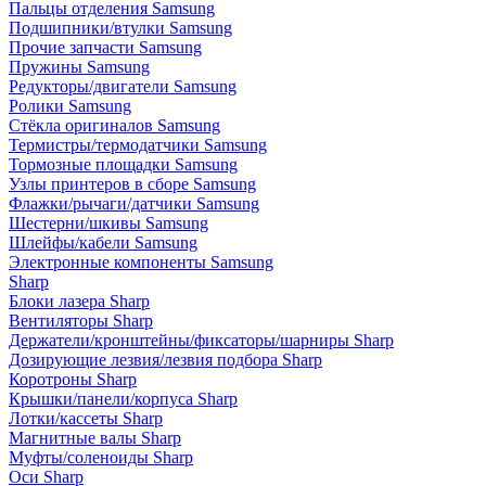
Пальцы отделения Samsung
Подшипники/втулки Samsung
Прочие запчасти Samsung
Пружины Samsung
Редукторы/двигатели Samsung
Ролики Samsung
Стёкла оригиналов Samsung
Термистры/термодатчики Samsung
Тормозные площадки Samsung
Узлы принтеров в сборе Samsung
Флажки/рычаги/датчики Samsung
Шестерни/шкивы Samsung
Шлейфы/кабели Samsung
Электронные компоненты Samsung
Sharp
Блоки лазера Sharp
Вентиляторы Sharp
Держатели/кронштейны/фиксаторы/шарниры Sharp
Дозирующие лезвия/лезвия подбора Sharp
Коротроны Sharp
Крышки/панели/корпуса Sharp
Лотки/кассеты Sharp
Магнитные валы Sharp
Муфты/соленоиды Sharp
Оси Sharp