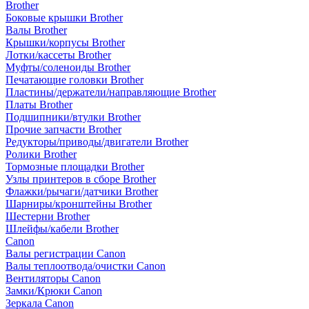
Brother
Боковые крышки Brother
Валы Brother
Крышки/корпусы Brother
Лотки/кассеты Brother
Муфты/соленоиды Brother
Печатающие головки Brother
Пластины/держатели/направляющие Brother
Платы Brother
Подшипники/втулки Brother
Прочие запчасти Brother
Редукторы/приводы/двигатели Brother
Ролики Brother
Тормозные площадки Brother
Узлы принтеров в сборе Brother
Флажки/рычаги/датчики Brother
Шарниры/кронштейны Brother
Шестерни Brother
Шлейфы/кабели Brother
Canon
Валы регистрации Canon
Валы теплоотвода/очистки Canon
Вентиляторы Canon
Замки/Крюки Canon
Зеркала Canon