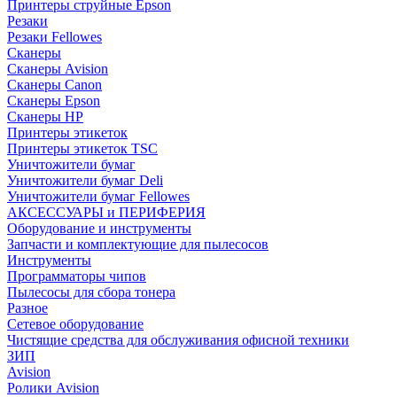
Принтеры струйные Epson
Резаки
Резаки Fellowes
Сканеры
Сканеры Avision
Сканеры Canon
Сканеры Epson
Сканеры HP
Принтеры этикеток
Принтеры этикеток TSC
Уничтожители бумаг
Уничтожители бумаг Deli
Уничтожители бумаг Fellowes
АКСЕССУАРЫ и ПЕРИФЕРИЯ
Оборудование и инструменты
Запчасти и комплектующие для пылесосов
Инструменты
Программаторы чипов
Пылесосы для сбора тонера
Разное
Сетевое оборудование
Чистящие средства для обслуживания офисной техники
ЗИП
Avision
Ролики Avision