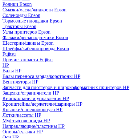
Ролики Epson
Смазки/масла/жидкости Epson
Соленоиды Epson
Тормозные площадки Epson
Тракторы Epson
Узлы принтеров Epson
Флажки/рычаги/датчики Epson
Шестерни/шкивы Epson
Шлейфы/кабели/провода Epson
Fujitsu
Прочие запчасти Fujitsu
HP
Валы HP
Валы переноса заряда/коротроны HP
Вентиляторы HP
Запчасти для плоттеров и широкоформатных принтеров HP
Защелки/ограничители HP
Кнопки/панели управления HP
Кронштейны/держатели/шарниры HP
Крышки/панели/корпуса HP
Лотки/кассеты HP
Муфты/соленоиды HP
Направляющие/пластины HP
Опоры/кулачки HP
Оси HP