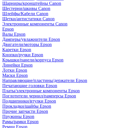
Шарниры/кронштейны Canon
Шестерни/шкивы Canon
Шлейфы/Кабели Canon
Щетки/антистатики Canon
Электронные компоненты Canon
Epson
Валы Epson
Дамперы/увлажнители Epson
Двигатели/моторы Epson
Каретки Epson
Кнопки/ручки Epson
Крышки/панели/корпуса Epson
Линейки Epson
Лотки Epson
Маски Epson
Направляющие/пластины/держатели Epson
Печатающие головки Epson
Платы/электронные компоненты Epson
Поглотители чернил/памперсы Epson
Подшипники/втулки Epson
Прокладки/шайбы Epson
Прочие запчасти Epson
Пружины Epson
Рамы/рамки Epson
Ремни Epson