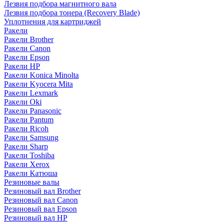
Лезвия подбора магнитного вала
Лезвия подбора тонера (Recovery Blade)
Уплотнения для картриджей
Ракели
Ракели Brother
Ракели Canon
Ракели Epson
Ракели HP
Ракели Konica Minolta
Ракели Kyocera Mita
Ракели Lexmark
Ракели Oki
Ракели Panasonic
Ракели Pantum
Ракели Ricoh
Ракели Samsung
Ракели Sharp
Ракели Toshiba
Ракели Xerox
Ракели Катюша
Резиновые валы
Резиновый вал Brother
Резиновый вал Canon
Резиновый вал Epson
Резиновый вал HP