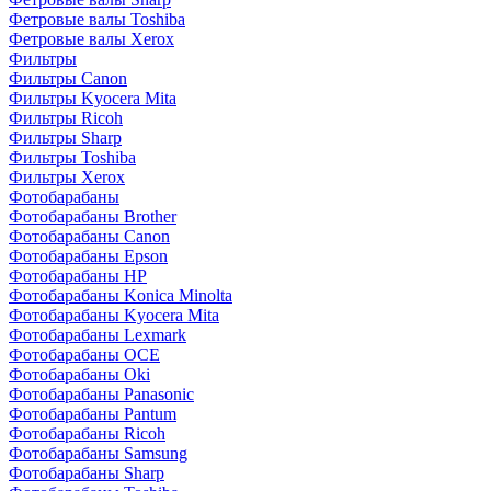
Фетровые валы Toshiba
Фетровые валы Xerox
Фильтры
Фильтры Canon
Фильтры Kyocera Mita
Фильтры Ricoh
Фильтры Sharp
Фильтры Toshiba
Фильтры Xerox
Фотобарабаны
Фотобарабаны Brother
Фотобарабаны Canon
Фотобарабаны Epson
Фотобарабаны HP
Фотобарабаны Konica Minolta
Фотобарабаны Kyocera Mita
Фотобарабаны Lexmark
Фотобарабаны OCE
Фотобарабаны Oki
Фотобарабаны Panasonic
Фотобарабаны Pantum
Фотобарабаны Ricoh
Фотобарабаны Samsung
Фотобарабаны Sharp