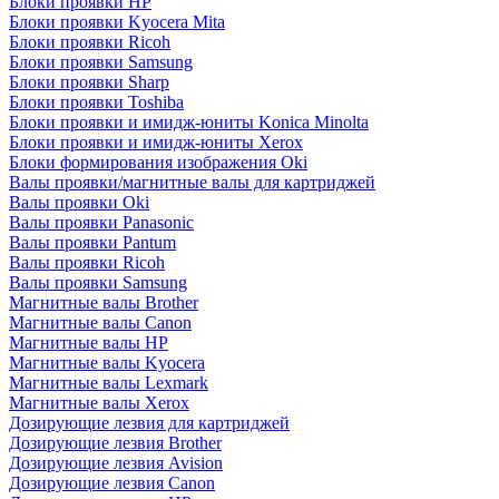
Блоки проявки HP
Блоки проявки Kyocera Mita
Блоки проявки Ricoh
Блоки проявки Samsung
Блоки проявки Sharp
Блоки проявки Toshiba
Блоки проявки и имидж-юниты Konica Minolta
Блоки проявки и имидж-юниты Xerox
Блоки формирования изображения Oki
Валы проявки/магнитные валы для картриджей
Валы проявки Oki
Валы проявки Panasonic
Валы проявки Pantum
Валы проявки Ricoh
Валы проявки Samsung
Магнитные валы Brother
Магнитные валы Canon
Магнитные валы HP
Магнитные валы Kyocera
Магнитные валы Lexmark
Магнитные валы Xerox
Дозирующие лезвия для картриджей
Дозирующие лезвия Brother
Дозирующие лезвия Avision
Дозирующие лезвия Canon