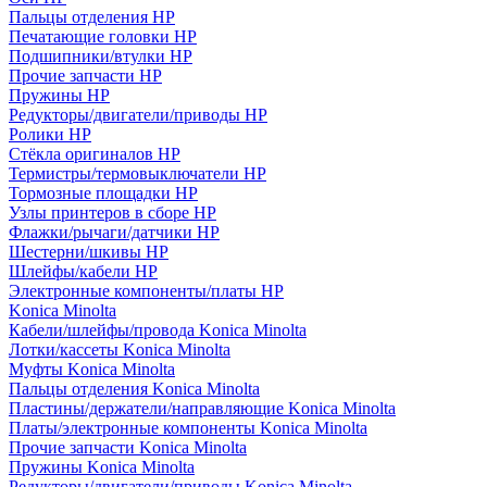
Пальцы отделения HP
Печатающие головки HP
Подшипники/втулки HP
Прочие запчасти HP
Пружины HP
Редукторы/двигатели/приводы HP
Ролики HP
Стёкла оригиналов HP
Термистры/термовыключатели HP
Тормозные площадки HP
Узлы принтеров в сборе HP
Флажки/рычаги/датчики HP
Шестерни/шкивы HP
Шлейфы/кабели HP
Электронные компоненты/платы HP
Konica Minolta
Кабели/шлейфы/провода Konica Minolta
Лотки/кассеты Konica Minolta
Муфты Konica Minolta
Пальцы отделения Konica Minolta
Пластины/держатели/направляющие Konica Minolta
Платы/электронные компоненты Konica Minolta
Прочие запчасти Konica Minolta
Пружины Konica Minolta
Редукторы/двигатели/приводы Konica Minolta