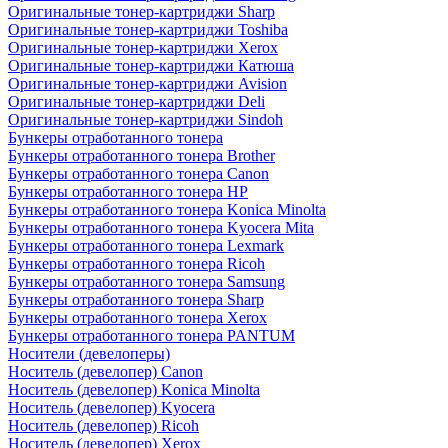
Оригинальные тонер-картриджи Sharp
Оригинальные тонер-картриджи Toshiba
Оригинальные тонер-картриджи Xerox
Оригинальные тонер-картриджи Катюша
Оригинальные тонер-картриджи Avision
Оригинальные тонер-картриджи Deli
Оригинальные тонер-картриджи Sindoh
Бункеры отработанного тонера
Бункеры отработанного тонера Brother
Бункеры отработанного тонера Canon
Бункеры отработанного тонера HP
Бункеры отработанного тонера Konica Minolta
Бункеры отработанного тонера Kyocera Mita
Бункеры отработанного тонера Lexmark
Бункеры отработанного тонера Ricoh
Бункеры отработанного тонера Samsung
Бункеры отработанного тонера Sharp
Бункеры отработанного тонера Xerox
Бункеры отработанного тонера PANTUM
Носители (девелоперы)
Носитель (девелопер) Canon
Носитель (девелопер) Konica Minolta
Носитель (девелопер) Kyocera
Носитель (девелопер) Ricoh
Носитель (девелопер) Xerox