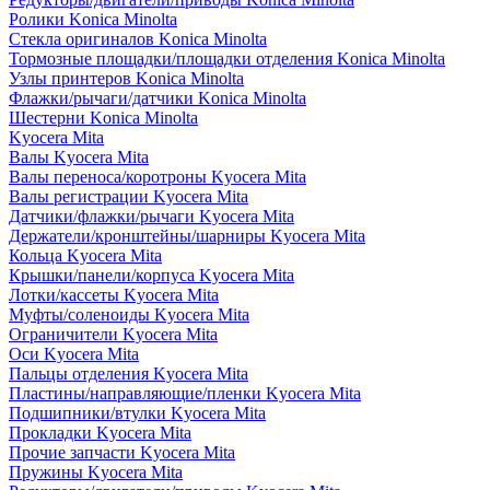
Ролики Konica Minolta
Стекла оригиналов Konica Minolta
Тормозные площадки/площадки отделения Konica Minolta
Узлы принтеров Konica Minolta
Флажки/рычаги/датчики Konica Minolta
Шестерни Konica Minolta
Kyocera Mita
Валы Kyocera Mita
Валы переноса/коротроны Kyocera Mita
Валы регистрации Kyocera Mita
Датчики/флажки/рычаги Kyocera Mita
Держатели/кронштейны/шарниры Kyocera Mita
Кольца Kyocera Mita
Крышки/панели/корпуса Kyocera Mita
Лотки/кассеты Kyocera Mita
Муфты/соленоиды Kyocera Mita
Ограничители Kyocera Mita
Оси Kyocera Mita
Пальцы отделения Kyocera Mita
Пластины/направляющие/пленки Kyocera Mita
Подшипники/втулки Kyocera Mita
Прокладки Kyocera Mita
Прочие запчасти Kyocera Mita
Пружины Kyocera Mita