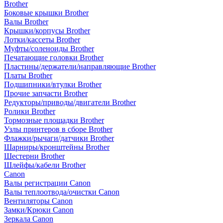
Brother
Боковые крышки Brother
Валы Brother
Крышки/корпусы Brother
Лотки/кассеты Brother
Муфты/соленоиды Brother
Печатающие головки Brother
Пластины/держатели/направляющие Brother
Платы Brother
Подшипники/втулки Brother
Прочие запчасти Brother
Редукторы/приводы/двигатели Brother
Ролики Brother
Тормозные площадки Brother
Узлы принтеров в сборе Brother
Флажки/рычаги/датчики Brother
Шарниры/кронштейны Brother
Шестерни Brother
Шлейфы/кабели Brother
Canon
Валы регистрации Canon
Валы теплоотвода/очистки Canon
Вентиляторы Canon
Замки/Крюки Canon
Зеркала Canon