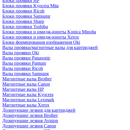
Блоки проявки HP
Блоки проявки Kyocera Mita
Блоки проявки Ricoh
Блоки проявки Samsung
Блоки проявки Sharp
Блоки проявки Toshiba
Блоки проявки и имидж-юниты Konica Minolta
Блоки проявки и имидж-юниты Xerox
Блоки формирования изображения Oki
Валы проявки/магнитные валы для картриджей
Валы проявки Oki
Валы проявки Panasonic
Валы проявки Pantum
Валы проявки Ricoh
Валы проявки Samsung
Магнитные валы Brother
Магнитные валы Canon
Магнитные валы HP
Магнитные валы Kyocera
Магнитные валы Lexmark
Магнитные валы Xerox
Дозирующие лезвия для картриджей
Дозирующие лезвия Brother
Дозирующие лезвия Avision
Дозирующие лезвия Canon