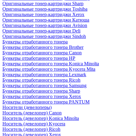
Оригинальные тонер-картриджи Sharp
Оригинальные тонер-картриджи Toshiba
Оригинальные тонер-картриджи Xerox
Оригинальные тонер-картриджи Катюша
Оригинальные тонер-картриджи Avision
Оригинальные тонер-картриджи Deli
Оригинальные тонер-картриджи Sindoh
Бункеры отработанного тонера
Бункеры отработанного тонера Brother
Бункеры отработанного тонера Canon
Бункеры отработанного тонера HP
Бункеры отработанного тонера Konica Minolta
Бункеры отработанного тонера Kyocera Mita
Бункеры отработанного тонера Lexmark
Бункеры отработанного тонера Ricoh
Бункеры отработанного тонера Samsung
Бункеры отработанного тонера Sharp
Бункеры отработанного тонера Xerox
Бункеры отработанного тонера PANTUM
Носители (девелоперы)
Носитель (девелопер) Canon
Носитель (девелопер) Konica Minolta
Носитель (девелопер) Kyocera
Носитель (девелопер) Ricoh
Носитель (девелопер) Xerox