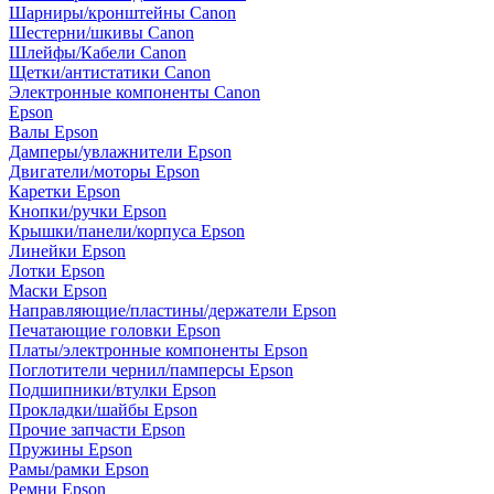
Шарниры/кронштейны Canon
Шестерни/шкивы Canon
Шлейфы/Кабели Canon
Щетки/антистатики Canon
Электронные компоненты Canon
Epson
Валы Epson
Дамперы/увлажнители Epson
Двигатели/моторы Epson
Каретки Epson
Кнопки/ручки Epson
Крышки/панели/корпуса Epson
Линейки Epson
Лотки Epson
Маски Epson
Направляющие/пластины/держатели Epson
Печатающие головки Epson
Платы/электронные компоненты Epson
Поглотители чернил/памперсы Epson
Подшипники/втулки Epson
Прокладки/шайбы Epson
Прочие запчасти Epson
Пружины Epson
Рамы/рамки Epson
Ремни Epson