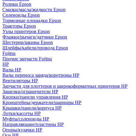
Ролики Epson
Смазки/масла/жидкости Epson
Соленоиды Epson
Тормозные площадки Epson
Тракторы Epson
Узлы принтеров Epson
Флажки/рычаги/датчики Epson
Шестерни/шкивы Epson
Шлейфы/кабели/провода Epson
Fujitsu
Прочие запчасти Fujitsu
HP
Валы HP
Валы переноса заряда/коротроны HP
Вентиляторы HP
Запчасти для плоттеров и широкоформатных принтеров HP
Защелки/ограничители HP
Кнопки/панели управления HP
Кронштейны/держатели/шарниры HP
Крышки/панели/корпуса HP
Лотки/кассеты HP
Муфты/соленоиды HP
Направляющие/пластины HP
Опоры/кулачки HP
Оси HP