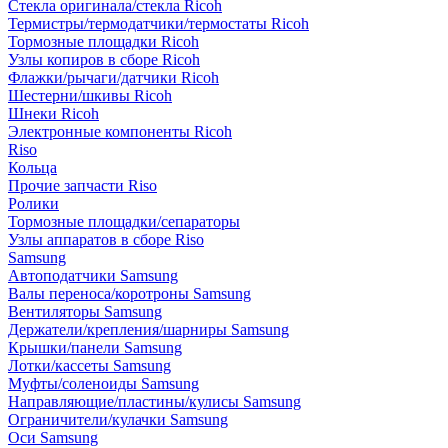
Стекла оригинала/стекла Ricoh
Термистры/термодатчики/термостаты Ricoh
Тормозные площадки Ricoh
Узлы копиров в сборе Ricoh
Флажки/рычаги/датчики Ricoh
Шестерни/шкивы Ricoh
Шнеки Ricoh
Электронные компоненты Ricoh
Riso
Кольца
Прочие запчасти Riso
Ролики
Тормозные площадки/сепараторы
Узлы аппаратов в сборе Riso
Samsung
Автоподатчики Samsung
Валы переноса/коротроны Samsung
Вентиляторы Samsung
Держатели/крепления/шарниры Samsung
Крышки/панели Samsung
Лотки/кассеты Samsung
Муфты/соленоиды Samsung
Направляющие/пластины/кулисы Samsung
Ограничители/кулачки Samsung
Оси Samsung