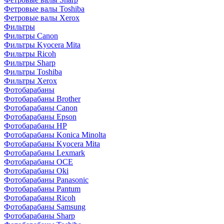
Фетровые валы Toshiba
Фетровые валы Xerox
Фильтры
Фильтры Canon
Фильтры Kyocera Mita
Фильтры Ricoh
Фильтры Sharp
Фильтры Toshiba
Фильтры Xerox
Фотобарабаны
Фотобарабаны Brother
Фотобарабаны Canon
Фотобарабаны Epson
Фотобарабаны HP
Фотобарабаны Konica Minolta
Фотобарабаны Kyocera Mita
Фотобарабаны Lexmark
Фотобарабаны OCE
Фотобарабаны Oki
Фотобарабаны Panasonic
Фотобарабаны Pantum
Фотобарабаны Ricoh
Фотобарабаны Samsung
Фотобарабаны Sharp