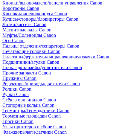
Кнопки/выключалели/панели управления Canon
Коротроны Canon
Крышки/панели/корпуса Canon
Кулисы/стопоры/блокираторы Canon
Лотки/кассеты Canon
Магнитные валы Canon
Муфты/Соленоиды Canon
Оси Canon
Пальцы отделения/сепараторы Canon
Печатающие головки Canon
Пластины/держатели/направляющие/кулачки Canon
Подшипники/втулки Canon
Прокладки/шайбы/уплотнители Canon
Прочие запчасти Canon
Пружины Canon
Редукторы/приводы/двигатели Canon
Ролики Canon
Ручки Canon
Стёкла оригиналов Canon
Стопорные кольца Canon
Термистры/Термодатчики Canon
Тормозные площадки Canon
Тросики Canon
Узлы принтеров в сборе Canon
Флажки/рычаги/датчики Canon