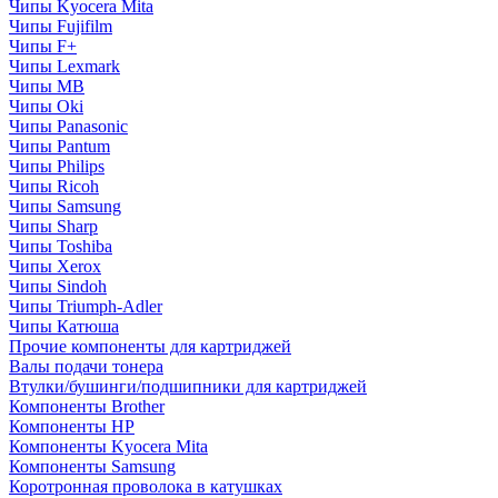
Чипы Kyocera Mita
Чипы Fujifilm
Чипы F+
Чипы Lexmark
Чипы MB
Чипы Oki
Чипы Panasonic
Чипы Pantum
Чипы Philips
Чипы Ricoh
Чипы Samsung
Чипы Sharp
Чипы Toshiba
Чипы Xerox
Чипы Sindoh
Чипы Triumph-Adler
Чипы Катюша
Прочие компоненты для картриджей
Валы подачи тонера
Втулки/бушинги/подшипники для картриджей
Компоненты Brother
Компоненты HP
Компоненты Kyocera Mita
Компоненты Samsung
Коротронная проволока в катушках