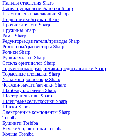
Пальцы отделения Sharp
Панели управления/кнопки Sharp
Пластины/направляющие Sharp
Подшипники/втулки Sharp
Прочие запчасти Sharp
Пружины Sharp
Рамы Sharp
Редукторы/двигатели/приводы Sharp
Резисторы/транзисторы Sharp
Ролики Sharp
Ручки/кулачки Sharp
Стекла оригиналов Sharp
Термисторы/термодатчики/предохранители Sharp
Тормозные площадки Sharp
Узлы копиров в сборе Sharp
Флажки/рычаги/датчики Sharp
Шайбы/уплотнения Sharp
Шестерни/шкивы Sharp
Шлейфы/кабели/тросики Sharp
Шнеки Sharp
Электронные компоненты Sharp
Toshiba
Бушинги Toshiba
Втулки/подшипники Toshiba
Кольца Toshiba