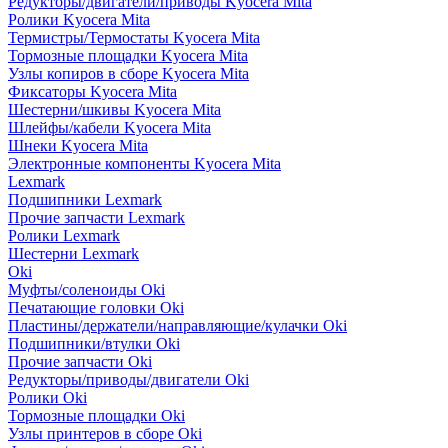
Редукторы/двигатели/приводы Kyocera Mita
Ролики Kyocera Mita
Термистры/Термостаты Kyocera Mita
Тормозные площадки Kyocera Mita
Узлы копиров в сборе Kyocera Mita
Фиксаторы Kyocera Mita
Шестерни/шкивы Kyocera Mita
Шлейфы/кабели Kyocera Mita
Шнеки Kyocera Mita
Электронные компоненты Kyocera Mita
Lexmark
Подшипники Lexmark
Прочие запчасти Lexmark
Ролики Lexmark
Шестерни Lexmark
Oki
Муфты/соленоиды Oki
Печатающие головки Oki
Пластины/держатели/направляющие/кулачки Oki
Подшипники/втулки Oki
Прочие запчасти Oki
Редукторы/приводы/двигатели Oki
Ролики Oki
Тормозные площадки Oki
Узлы принтеров в сборе Oki