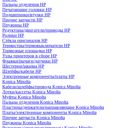
Пальцы отделения HP
Печатающие головки HP
Подшипники/втулки HP
Прочие запчасти HP
Пружины HP
Редукторы/двигатели/приводы HP
Ролики HP
Стёкла оригиналов HP
Термистры/термовыключатели HP
Тормозные площадки HP
Узлы принтеров в сборе HP
Флажки/рычаги/датчики HP
Шестерни/шкивы HP
Шлейфы/кабели HP
Электронные компоненты/платы HP
Konica Minolta
Кабели/шлейфы/провода Konica Minolta
Лотки/кассеты Konica Minolta
Муфты Konica Minolta
Пальцы отделения Konica Minolta
Пластины/держатели/направляющие Konica Minolta
Платы/электронные компоненты Konica Minolta
Прочие запчасти Konica Minolta
Пружины Konica Minolta
Редукторы/двигатели/приводы Konica Minolta