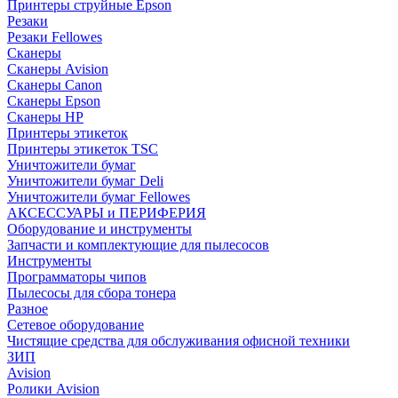
Принтеры струйные Epson
Резаки
Резаки Fellowes
Сканеры
Сканеры Avision
Сканеры Canon
Сканеры Epson
Сканеры HP
Принтеры этикеток
Принтеры этикеток TSC
Уничтожители бумаг
Уничтожители бумаг Deli
Уничтожители бумаг Fellowes
АКСЕССУАРЫ и ПЕРИФЕРИЯ
Оборудование и инструменты
Запчасти и комплектующие для пылесосов
Инструменты
Программаторы чипов
Пылесосы для сбора тонера
Разное
Сетевое оборудование
Чистящие средства для обслуживания офисной техники
ЗИП
Avision
Ролики Avision