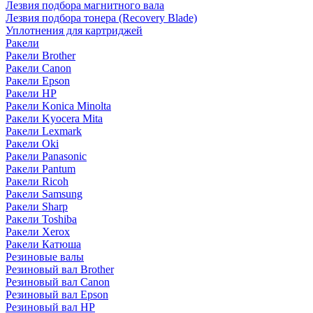
Лезвия подбора магнитного вала
Лезвия подбора тонера (Recovery Blade)
Уплотнения для картриджей
Ракели
Ракели Brother
Ракели Canon
Ракели Epson
Ракели HP
Ракели Konica Minolta
Ракели Kyocera Mita
Ракели Lexmark
Ракели Oki
Ракели Panasonic
Ракели Pantum
Ракели Ricoh
Ракели Samsung
Ракели Sharp
Ракели Toshiba
Ракели Xerox
Ракели Катюша
Резиновые валы
Резиновый вал Brother
Резиновый вал Canon
Резиновый вал Epson
Резиновый вал HP