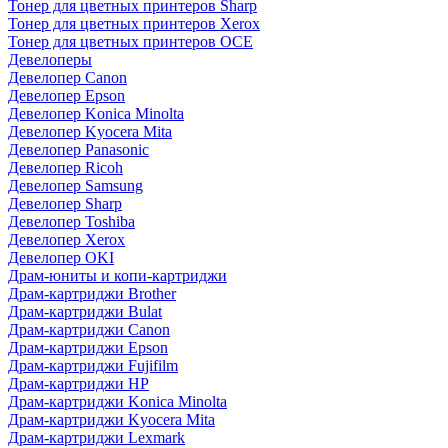
Тонер для цветных принтеров Sharp
Тонер для цветных принтеров Xerox
Тонер для цветных принтеров OCE
Девелоперы
Девелопер Canon
Девелопер Epson
Девелопер Konica Minolta
Девелопер Kyocera Mita
Девелопер Panasonic
Девелопер Ricoh
Девелопер Samsung
Девелопер Sharp
Девелопер Toshiba
Девелопер Xerox
Девелопер OKI
Драм-юниты и копи-картриджи
Драм-картриджи Brother
Драм-картриджи Bulat
Драм-картриджи Canon
Драм-картриджи Epson
Драм-картриджи Fujifilm
Драм-картриджи HP
Драм-картриджи Konica Minolta
Драм-картриджи Kyocera Mita
Драм-картриджи Lexmark