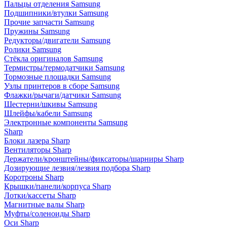
Пальцы отделения Samsung
Подшипники/втулки Samsung
Прочие запчасти Samsung
Пружины Samsung
Редукторы/двигатели Samsung
Ролики Samsung
Стёкла оригиналов Samsung
Термистры/термодатчики Samsung
Тормозные площадки Samsung
Узлы принтеров в сборе Samsung
Флажки/рычаги/датчики Samsung
Шестерни/шкивы Samsung
Шлейфы/кабели Samsung
Электронные компоненты Samsung
Sharp
Блоки лазера Sharp
Вентиляторы Sharp
Держатели/кронштейны/фиксаторы/шарниры Sharp
Дозирующие лезвия/лезвия подбора Sharp
Коротроны Sharp
Крышки/панели/корпуса Sharp
Лотки/кассеты Sharp
Магнитные валы Sharp
Муфты/соленоиды Sharp
Оси Sharp