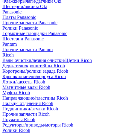
Флажки/рычаги/датчики Oki
Шестерни/шкивы Oki
Panasonic
Платы Panasonic
Прочие запчасти Panasonic
Ролики Panasonic
Тормозные площадки Panasonic
Шестерни Panasonic
Pantum
Прочие запчасти Pantum
Ricoh
Валы очистки/лезвия очистки/Щетки Ricoh
Держатели/кронштейны Ricoh
Коротроны/ролики заряда Ricoh
Крышки/панели/корпуса Ricoh
Лотки/кассеты Ricoh
Магнитные валы Ricoh
Муфты Ricoh
Направляющие/пластины Ricoh
Пальцы отделения Ricoh
Подшипники/втулки Ricoh
Прочие запчасти Ricoh
Пружины Ricoh
Редукторы/приводы/моторы Ricoh
Ролики Ricoh