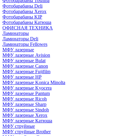
Фотобарабаны Toshiba
Фотобарабаны Deli
Фотобарабаны Xerox
Фотобарабаны KIP
Фотобарабаны Катюша
ОФИСНАЯ ТЕХНИКА
Ламинаторы
Ламинаторы Deli
Ламинаторы Fellowes
МФУ лазерные
МФУ лазерные Avision
МФУ лазерные Bulat
МФУ лазерные Canon
МФУ лазерные Fujifilm
МФУ лазерные HP
МФУ лазерные Konica Minolta
МФУ лазерные Kyocera
МФУ лазерные Pantum
МФУ лазерные Ricoh
МФУ лазерные Sharp
МФУ лазерные Sindoh
МФУ лазерные Xerox
МФУ лазерные Катюша
МФУ струйные
МФУ струйные Brother