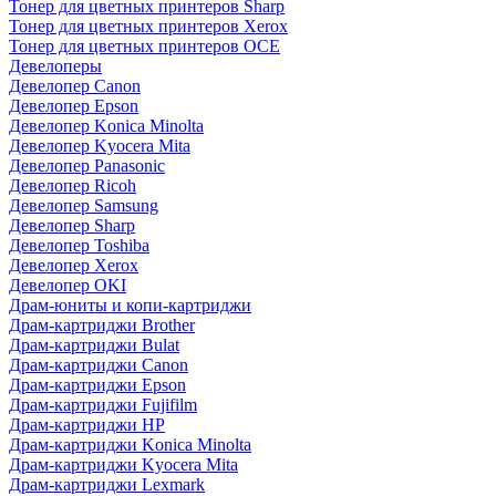
Тонер для цветных принтеров Sharp
Тонер для цветных принтеров Xerox
Тонер для цветных принтеров OCE
Девелоперы
Девелопер Canon
Девелопер Epson
Девелопер Konica Minolta
Девелопер Kyocera Mita
Девелопер Panasonic
Девелопер Ricoh
Девелопер Samsung
Девелопер Sharp
Девелопер Toshiba
Девелопер Xerox
Девелопер OKI
Драм-юниты и копи-картриджи
Драм-картриджи Brother
Драм-картриджи Bulat
Драм-картриджи Canon
Драм-картриджи Epson
Драм-картриджи Fujifilm
Драм-картриджи HP
Драм-картриджи Konica Minolta
Драм-картриджи Kyocera Mita
Драм-картриджи Lexmark