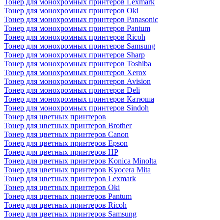
Тонер для монохромных принтеров Lexmark
Тонер для монохромных принтеров Oki
Тонер для монохромных принтеров Panasonic
Тонер для монохромных принтеров Pantum
Тонер для монохромных принтеров Ricoh
Тонер для монохромных принтеров Samsung
Тонер для монохромных принтеров Sharp
Тонер для монохромных принтеров Toshiba
Тонер для монохромных принтеров Xerox
Тонер для монохромных принтеров Avision
Тонер для монохромных принтеров Deli
Тонер для монохромных принтеров Катюша
Тонер для монохромных принтеров Sindoh
Тонер для цветных принтеров
Тонер для цветных принтеров Brother
Тонер для цветных принтеров Canon
Тонер для цветных принтеров Epson
Тонер для цветных принтеров HP
Тонер для цветных принтеров Konica Minolta
Тонер для цветных принтеров Kyocera Mita
Тонер для цветных принтеров Lexmark
Тонер для цветных принтеров Oki
Тонер для цветных принтеров Pantum
Тонер для цветных принтеров Ricoh
Тонер для цветных принтеров Samsung