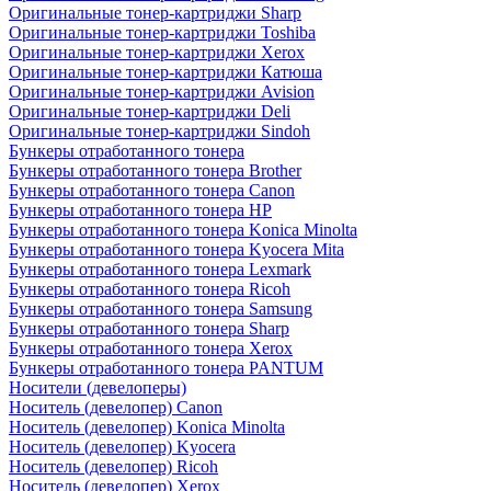
Оригинальные тонер-картриджи Sharp
Оригинальные тонер-картриджи Toshiba
Оригинальные тонер-картриджи Xerox
Оригинальные тонер-картриджи Катюша
Оригинальные тонер-картриджи Avision
Оригинальные тонер-картриджи Deli
Оригинальные тонер-картриджи Sindoh
Бункеры отработанного тонера
Бункеры отработанного тонера Brother
Бункеры отработанного тонера Canon
Бункеры отработанного тонера HP
Бункеры отработанного тонера Konica Minolta
Бункеры отработанного тонера Kyocera Mita
Бункеры отработанного тонера Lexmark
Бункеры отработанного тонера Ricoh
Бункеры отработанного тонера Samsung
Бункеры отработанного тонера Sharp
Бункеры отработанного тонера Xerox
Бункеры отработанного тонера PANTUM
Носители (девелоперы)
Носитель (девелопер) Canon
Носитель (девелопер) Konica Minolta
Носитель (девелопер) Kyocera
Носитель (девелопер) Ricoh
Носитель (девелопер) Xerox