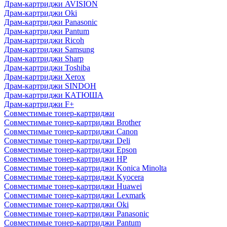
Драм-картриджи AVISION
Драм-картриджи Oki
Драм-картриджи Panasonic
Драм-картриджи Pantum
Драм-картриджи Ricoh
Драм-картриджи Samsung
Драм-картриджи Sharp
Драм-картриджи Toshiba
Драм-картриджи Xerox
Драм-картриджи SINDOH
Драм-картриджи КАТЮША
Драм-картриджи F+
Совместимые тонер-картриджи
Совместимые тонер-картриджи Brother
Совместимые тонер-картриджи Canon
Совместимые тонер-картриджи Deli
Совместимые тонер-картриджи Epson
Совместимые тонер-картриджи HP
Совместимые тонер-картриджи Konica Minolta
Совместимые тонер-картриджи Kyocera
Совместимые тонер-картриджи Huawei
Совместимые тонер-картриджи Lexmark
Совместимые тонер-картриджи Oki
Совместимые тонер-картриджи Panasonic
Совместимые тонер-картриджи Pantum