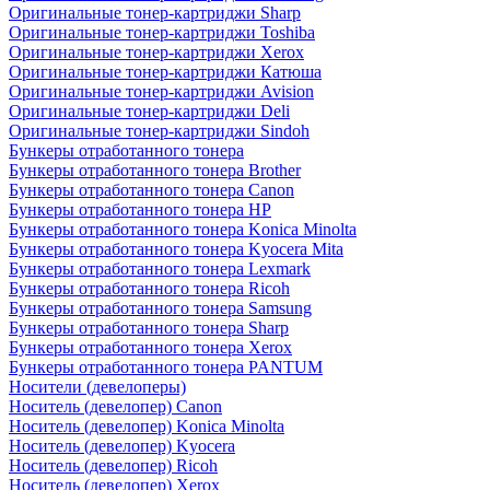
Оригинальные тонер-картриджи Sharp
Оригинальные тонер-картриджи Toshiba
Оригинальные тонер-картриджи Xerox
Оригинальные тонер-картриджи Катюша
Оригинальные тонер-картриджи Avision
Оригинальные тонер-картриджи Deli
Оригинальные тонер-картриджи Sindoh
Бункеры отработанного тонера
Бункеры отработанного тонера Brother
Бункеры отработанного тонера Canon
Бункеры отработанного тонера HP
Бункеры отработанного тонера Konica Minolta
Бункеры отработанного тонера Kyocera Mita
Бункеры отработанного тонера Lexmark
Бункеры отработанного тонера Ricoh
Бункеры отработанного тонера Samsung
Бункеры отработанного тонера Sharp
Бункеры отработанного тонера Xerox
Бункеры отработанного тонера PANTUM
Носители (девелоперы)
Носитель (девелопер) Canon
Носитель (девелопер) Konica Minolta
Носитель (девелопер) Kyocera
Носитель (девелопер) Ricoh
Носитель (девелопер) Xerox