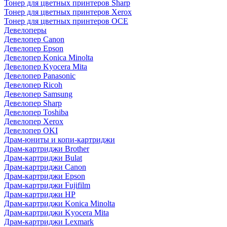
Тонер для цветных принтеров Sharp
Тонер для цветных принтеров Xerox
Тонер для цветных принтеров OCE
Девелоперы
Девелопер Canon
Девелопер Epson
Девелопер Konica Minolta
Девелопер Kyocera Mita
Девелопер Panasonic
Девелопер Ricoh
Девелопер Samsung
Девелопер Sharp
Девелопер Toshiba
Девелопер Xerox
Девелопер OKI
Драм-юниты и копи-картриджи
Драм-картриджи Brother
Драм-картриджи Bulat
Драм-картриджи Canon
Драм-картриджи Epson
Драм-картриджи Fujifilm
Драм-картриджи HP
Драм-картриджи Konica Minolta
Драм-картриджи Kyocera Mita
Драм-картриджи Lexmark