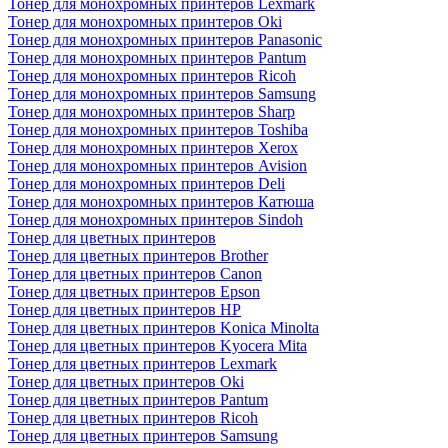
Тонер для монохромных принтеров Lexmark
Тонер для монохромных принтеров Oki
Тонер для монохромных принтеров Panasonic
Тонер для монохромных принтеров Pantum
Тонер для монохромных принтеров Ricoh
Тонер для монохромных принтеров Samsung
Тонер для монохромных принтеров Sharp
Тонер для монохромных принтеров Toshiba
Тонер для монохромных принтеров Xerox
Тонер для монохромных принтеров Avision
Тонер для монохромных принтеров Deli
Тонер для монохромных принтеров Катюша
Тонер для монохромных принтеров Sindoh
Тонер для цветных принтеров
Тонер для цветных принтеров Brother
Тонер для цветных принтеров Canon
Тонер для цветных принтеров Epson
Тонер для цветных принтеров HP
Тонер для цветных принтеров Konica Minolta
Тонер для цветных принтеров Kyocera Mita
Тонер для цветных принтеров Lexmark
Тонер для цветных принтеров Oki
Тонер для цветных принтеров Pantum
Тонер для цветных принтеров Ricoh
Тонер для цветных принтеров Samsung