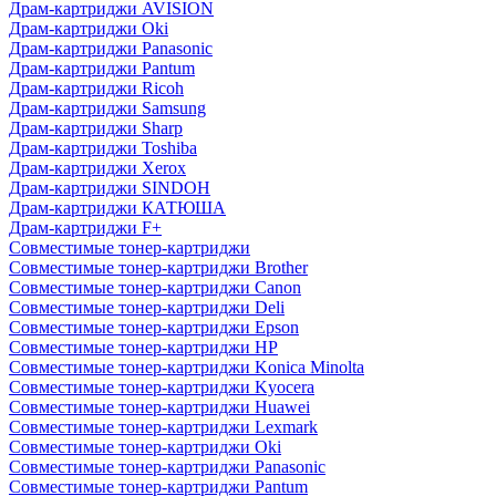
Драм-картриджи AVISION
Драм-картриджи Oki
Драм-картриджи Panasonic
Драм-картриджи Pantum
Драм-картриджи Ricoh
Драм-картриджи Samsung
Драм-картриджи Sharp
Драм-картриджи Toshiba
Драм-картриджи Xerox
Драм-картриджи SINDOH
Драм-картриджи КАТЮША
Драм-картриджи F+
Совместимые тонер-картриджи
Совместимые тонер-картриджи Brother
Совместимые тонер-картриджи Canon
Совместимые тонер-картриджи Deli
Совместимые тонер-картриджи Epson
Совместимые тонер-картриджи HP
Совместимые тонер-картриджи Konica Minolta
Совместимые тонер-картриджи Kyocera
Совместимые тонер-картриджи Huawei
Совместимые тонер-картриджи Lexmark
Совместимые тонер-картриджи Oki
Совместимые тонер-картриджи Panasonic
Совместимые тонер-картриджи Pantum