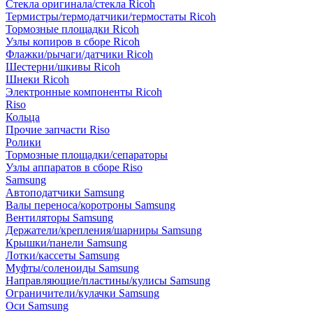
Стекла оригинала/стекла Ricoh
Термистры/термодатчики/термостаты Ricoh
Тормозные площадки Ricoh
Узлы копиров в сборе Ricoh
Флажки/рычаги/датчики Ricoh
Шестерни/шкивы Ricoh
Шнеки Ricoh
Электронные компоненты Ricoh
Riso
Кольца
Прочие запчасти Riso
Ролики
Тормозные площадки/сепараторы
Узлы аппаратов в сборе Riso
Samsung
Автоподатчики Samsung
Валы переноса/коротроны Samsung
Вентиляторы Samsung
Держатели/крепления/шарниры Samsung
Крышки/панели Samsung
Лотки/кассеты Samsung
Муфты/соленоиды Samsung
Направляющие/пластины/кулисы Samsung
Ограничители/кулачки Samsung
Оси Samsung