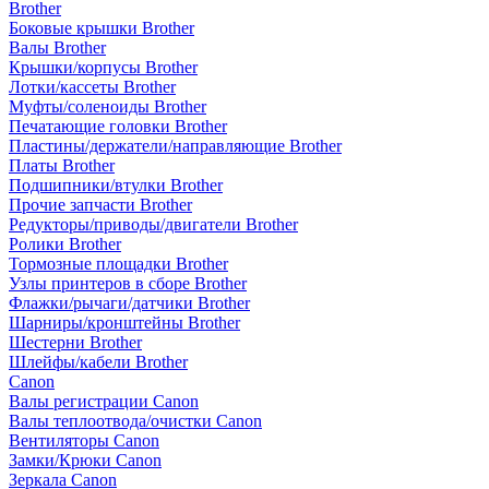
Brother
Боковые крышки Brother
Валы Brother
Крышки/корпусы Brother
Лотки/кассеты Brother
Муфты/соленоиды Brother
Печатающие головки Brother
Пластины/держатели/направляющие Brother
Платы Brother
Подшипники/втулки Brother
Прочие запчасти Brother
Редукторы/приводы/двигатели Brother
Ролики Brother
Тормозные площадки Brother
Узлы принтеров в сборе Brother
Флажки/рычаги/датчики Brother
Шарниры/кронштейны Brother
Шестерни Brother
Шлейфы/кабели Brother
Canon
Валы регистрации Canon
Валы теплоотвода/очистки Canon
Вентиляторы Canon
Замки/Крюки Canon
Зеркала Canon