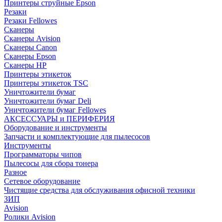
Принтеры струйные Epson
Резаки
Резаки Fellowes
Сканеры
Сканеры Avision
Сканеры Canon
Сканеры Epson
Сканеры HP
Принтеры этикеток
Принтеры этикеток TSC
Уничтожители бумаг
Уничтожители бумаг Deli
Уничтожители бумаг Fellowes
АКСЕССУАРЫ и ПЕРИФЕРИЯ
Оборудование и инструменты
Запчасти и комплектующие для пылесосов
Инструменты
Программаторы чипов
Пылесосы для сбора тонера
Разное
Сетевое оборудование
Чистящие средства для обслуживания офисной техники
ЗИП
Avision
Ролики Avision