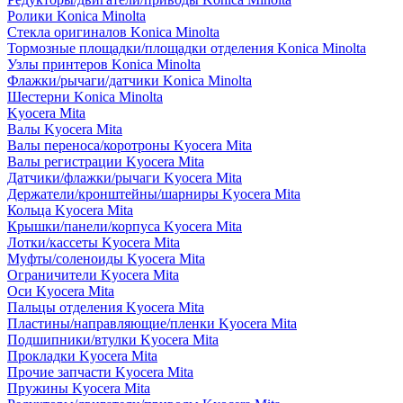
Ролики Konica Minolta
Стекла оригиналов Konica Minolta
Тормозные площадки/площадки отделения Konica Minolta
Узлы принтеров Konica Minolta
Флажки/рычаги/датчики Konica Minolta
Шестерни Konica Minolta
Kyocera Mita
Валы Kyocera Mita
Валы переноса/коротроны Kyocera Mita
Валы регистрации Kyocera Mita
Датчики/флажки/рычаги Kyocera Mita
Держатели/кронштейны/шарниры Kyocera Mita
Кольца Kyocera Mita
Крышки/панели/корпуса Kyocera Mita
Лотки/кассеты Kyocera Mita
Муфты/соленоиды Kyocera Mita
Ограничители Kyocera Mita
Оси Kyocera Mita
Пальцы отделения Kyocera Mita
Пластины/направляющие/пленки Kyocera Mita
Подшипники/втулки Kyocera Mita
Прокладки Kyocera Mita
Прочие запчасти Kyocera Mita
Пружины Kyocera Mita