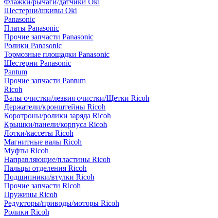
Флажки/рычаги/датчики Oki
Шестерни/шкивы Oki
Panasonic
Платы Panasonic
Прочие запчасти Panasonic
Ролики Panasonic
Тормозные площадки Panasonic
Шестерни Panasonic
Pantum
Прочие запчасти Pantum
Ricoh
Валы очистки/лезвия очистки/Щетки Ricoh
Держатели/кронштейны Ricoh
Коротроны/ролики заряда Ricoh
Крышки/панели/корпуса Ricoh
Лотки/кассеты Ricoh
Магнитные валы Ricoh
Муфты Ricoh
Направляющие/пластины Ricoh
Пальцы отделения Ricoh
Подшипники/втулки Ricoh
Прочие запчасти Ricoh
Пружины Ricoh
Редукторы/приводы/моторы Ricoh
Ролики Ricoh