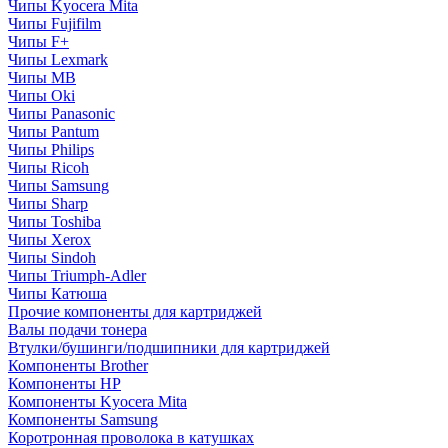
Чипы Kyocera Mita
Чипы Fujifilm
Чипы F+
Чипы Lexmark
Чипы MB
Чипы Oki
Чипы Panasonic
Чипы Pantum
Чипы Philips
Чипы Ricoh
Чипы Samsung
Чипы Sharp
Чипы Toshiba
Чипы Xerox
Чипы Sindoh
Чипы Triumph-Adler
Чипы Катюша
Прочие компоненты для картриджей
Валы подачи тонера
Втулки/бушинги/подшипники для картриджей
Компоненты Brother
Компоненты HP
Компоненты Kyocera Mita
Компоненты Samsung
Коротронная проволока в катушках