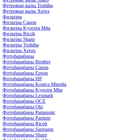
Фетровые валы Toshiba
Фетровые валы Xerox
Фильтры
Фильтры Canon
Фильтры Kyocera Mita
Фильтры Ricoh
Фильтры Sharp
Фильтры Toshiba
Фильтры Xerox
Фотобарабаны
Фотобарабаны Brother
Фотобарабаны Canon
Фотобарабаны Epson
Фотобарабаны HP
Фотобарабаны Konica Minolta
Фотобарабаны Kyocera Mita
Фотобарабаны Lexmark
Фотобарабаны OCE
Фотобарабаны Oki
Фотобарабаны Panasonic
Фотобарабаны Pantum
Фотобарабаны Ricoh
Фотобарабаны Samsung
Фотобарабаны Sharp