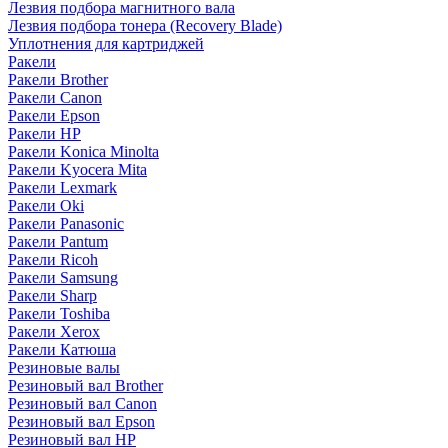
Лезвия подбора магнитного вала
Лезвия подбора тонера (Recovery Blade)
Уплотнения для картриджей
Ракели
Ракели Brother
Ракели Canon
Ракели Epson
Ракели HP
Ракели Konica Minolta
Ракели Kyocera Mita
Ракели Lexmark
Ракели Oki
Ракели Panasonic
Ракели Pantum
Ракели Ricoh
Ракели Samsung
Ракели Sharp
Ракели Toshiba
Ракели Xerox
Ракели Катюша
Резиновые валы
Резиновый вал Brother
Резиновый вал Canon
Резиновый вал Epson
Резиновый вал HP