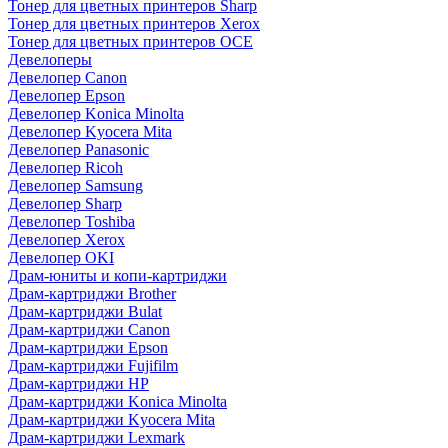
Тонер для цветных принтеров Sharp
Тонер для цветных принтеров Xerox
Тонер для цветных принтеров OCE
Девелоперы
Девелопер Canon
Девелопер Epson
Девелопер Konica Minolta
Девелопер Kyocera Mita
Девелопер Panasonic
Девелопер Ricoh
Девелопер Samsung
Девелопер Sharp
Девелопер Toshiba
Девелопер Xerox
Девелопер OKI
Драм-юниты и копи-картриджи
Драм-картриджи Brother
Драм-картриджи Bulat
Драм-картриджи Canon
Драм-картриджи Epson
Драм-картриджи Fujifilm
Драм-картриджи HP
Драм-картриджи Konica Minolta
Драм-картриджи Kyocera Mita
Драм-картриджи Lexmark