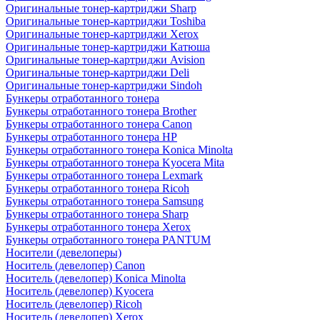
Оригинальные тонер-картриджи Sharp
Оригинальные тонер-картриджи Toshiba
Оригинальные тонер-картриджи Xerox
Оригинальные тонер-картриджи Катюша
Оригинальные тонер-картриджи Avision
Оригинальные тонер-картриджи Deli
Оригинальные тонер-картриджи Sindoh
Бункеры отработанного тонера
Бункеры отработанного тонера Brother
Бункеры отработанного тонера Canon
Бункеры отработанного тонера HP
Бункеры отработанного тонера Konica Minolta
Бункеры отработанного тонера Kyocera Mita
Бункеры отработанного тонера Lexmark
Бункеры отработанного тонера Ricoh
Бункеры отработанного тонера Samsung
Бункеры отработанного тонера Sharp
Бункеры отработанного тонера Xerox
Бункеры отработанного тонера PANTUM
Носители (девелоперы)
Носитель (девелопер) Canon
Носитель (девелопер) Konica Minolta
Носитель (девелопер) Kyocera
Носитель (девелопер) Ricoh
Носитель (девелопер) Xerox