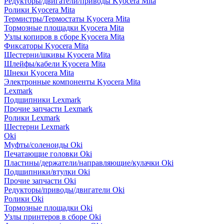
Редукторы/двигатели/приводы Kyocera Mita
Ролики Kyocera Mita
Термистры/Термостаты Kyocera Mita
Тормозные площадки Kyocera Mita
Узлы копиров в сборе Kyocera Mita
Фиксаторы Kyocera Mita
Шестерни/шкивы Kyocera Mita
Шлейфы/кабели Kyocera Mita
Шнеки Kyocera Mita
Электронные компоненты Kyocera Mita
Lexmark
Подшипники Lexmark
Прочие запчасти Lexmark
Ролики Lexmark
Шестерни Lexmark
Oki
Муфты/соленоиды Oki
Печатающие головки Oki
Пластины/держатели/направляющие/кулачки Oki
Подшипники/втулки Oki
Прочие запчасти Oki
Редукторы/приводы/двигатели Oki
Ролики Oki
Тормозные площадки Oki
Узлы принтеров в сборе Oki