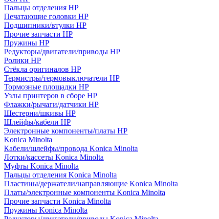
Пальцы отделения HP
Печатающие головки HP
Подшипники/втулки HP
Прочие запчасти HP
Пружины HP
Редукторы/двигатели/приводы HP
Ролики HP
Стёкла оригиналов HP
Термистры/термовыключатели HP
Тормозные площадки HP
Узлы принтеров в сборе HP
Флажки/рычаги/датчики HP
Шестерни/шкивы HP
Шлейфы/кабели HP
Электронные компоненты/платы HP
Konica Minolta
Кабели/шлейфы/провода Konica Minolta
Лотки/кассеты Konica Minolta
Муфты Konica Minolta
Пальцы отделения Konica Minolta
Пластины/держатели/направляющие Konica Minolta
Платы/электронные компоненты Konica Minolta
Прочие запчасти Konica Minolta
Пружины Konica Minolta
Редукторы/двигатели/приводы Konica Minolta