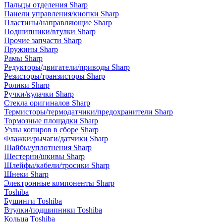
Пальцы отделения Sharp
Панели управления/кнопки Sharp
Пластины/направляющие Sharp
Подшипники/втулки Sharp
Прочие запчасти Sharp
Пружины Sharp
Рамы Sharp
Редукторы/двигатели/приводы Sharp
Резисторы/транзисторы Sharp
Ролики Sharp
Ручки/кулачки Sharp
Стекла оригиналов Sharp
Термисторы/термодатчики/предохранители Sharp
Тормозные площадки Sharp
Узлы копиров в сборе Sharp
Флажки/рычаги/датчики Sharp
Шайбы/уплотнения Sharp
Шестерни/шкивы Sharp
Шлейфы/кабели/тросики Sharp
Шнеки Sharp
Электронные компоненты Sharp
Toshiba
Бушинги Toshiba
Втулки/подшипники Toshiba
Кольца Toshiba