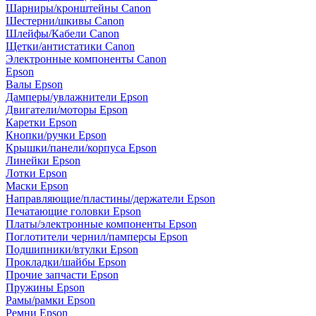
Шарниры/кронштейны Canon
Шестерни/шкивы Canon
Шлейфы/Кабели Canon
Щетки/антистатики Canon
Электронные компоненты Canon
Epson
Валы Epson
Дамперы/увлажнители Epson
Двигатели/моторы Epson
Каретки Epson
Кнопки/ручки Epson
Крышки/панели/корпуса Epson
Линейки Epson
Лотки Epson
Маски Epson
Направляющие/пластины/держатели Epson
Печатающие головки Epson
Платы/электронные компоненты Epson
Поглотители чернил/памперсы Epson
Подшипники/втулки Epson
Прокладки/шайбы Epson
Прочие запчасти Epson
Пружины Epson
Рамы/рамки Epson
Ремни Epson