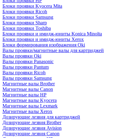
Блоки проявки HP
Блоки проявки Kyocera Mita
Блоки проявки Ricoh
Блоки проявки Samsung
Блоки проявки Sharp
Блоки проявки Toshiba
Блоки проявки и имидж-юниты Konica Minolta
Блоки проявки и имидж-юниты Xerox
Блоки формирования изображения Oki
Валы проявки/магнитные валы для картриджей
Валы проявки Oki
Валы проявки Panasonic
Валы проявки Pantum
Валы проявки Ricoh
Валы проявки Samsung
Магнитные валы Brother
Магнитные валы Canon
Магнитные валы HP
Магнитные валы Kyocera
Магнитные валы Lexmark
Магнитные валы Xerox
Дозирующие лезвия для картриджей
Дозирующие лезвия Brother
Дозирующие лезвия Avision
Дозирующие лезвия Canon