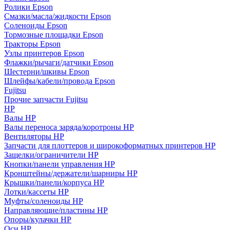
Ролики Epson
Смазки/масла/жидкости Epson
Соленоиды Epson
Тормозные площадки Epson
Тракторы Epson
Узлы принтеров Epson
Флажки/рычаги/датчики Epson
Шестерни/шкивы Epson
Шлейфы/кабели/провода Epson
Fujitsu
Прочие запчасти Fujitsu
HP
Валы HP
Валы переноса заряда/коротроны HP
Вентиляторы HP
Запчасти для плоттеров и широкоформатных принтеров HP
Защелки/ограничители HP
Кнопки/панели управления HP
Кронштейны/держатели/шарниры HP
Крышки/панели/корпуса HP
Лотки/кассеты HP
Муфты/соленоиды HP
Направляющие/пластины HP
Опоры/кулачки HP
Оси HP