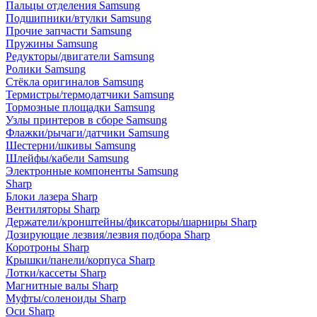
Пальцы отделения Samsung
Подшипники/втулки Samsung
Прочие запчасти Samsung
Пружины Samsung
Редукторы/двигатели Samsung
Ролики Samsung
Стёкла оригиналов Samsung
Термистры/термодатчики Samsung
Тормозные площадки Samsung
Узлы принтеров в сборе Samsung
Флажки/рычаги/датчики Samsung
Шестерни/шкивы Samsung
Шлейфы/кабели Samsung
Электронные компоненты Samsung
Sharp
Блоки лазера Sharp
Вентиляторы Sharp
Держатели/кронштейны/фиксаторы/шарниры Sharp
Дозирующие лезвия/лезвия подбора Sharp
Коротроны Sharp
Крышки/панели/корпуса Sharp
Лотки/кассеты Sharp
Магнитные валы Sharp
Муфты/соленоиды Sharp
Оси Sharp