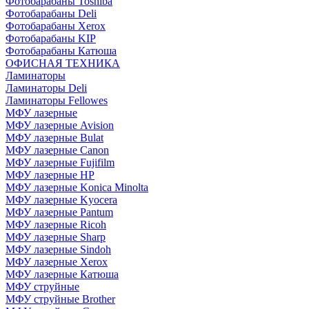
Фотобарабаны Toshiba
Фотобарабаны Deli
Фотобарабаны Xerox
Фотобарабаны KIP
Фотобарабаны Катюша
ОФИСНАЯ ТЕХНИКА
Ламинаторы
Ламинаторы Deli
Ламинаторы Fellowes
МФУ лазерные
МФУ лазерные Avision
МФУ лазерные Bulat
МФУ лазерные Canon
МФУ лазерные Fujifilm
МФУ лазерные HP
МФУ лазерные Konica Minolta
МФУ лазерные Kyocera
МФУ лазерные Pantum
МФУ лазерные Ricoh
МФУ лазерные Sharp
МФУ лазерные Sindoh
МФУ лазерные Xerox
МФУ лазерные Катюша
МФУ струйные
МФУ струйные Brother