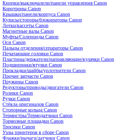
Кнопки/выключалели/панели управления Canon
Коротроны Canon
Крышки/панели/корпуса Canon
Кулисы/стопоры/блокираторы Canon
Лотки/кассеты Canon
Магнитные валы Canon
Муфты/Соленоиды Canon
Оси Canon
Пальцы отделения/сепараторы Canon
Печатающие головки Canon
Пластины/держатели/направляющие/кулачки Canon
Подшипники/втулки Canon
Прокладки/шайбы/уплотнители Canon
Прочие запчасти Canon
Пружины Canon
Редукторы/приводы/двигатели Canon
Ролики Canon
Ручки Canon
Стёкла оригиналов Canon
Стопорные кольца Canon
Термистры/Термодатчики Canon
Тормозные площадки Canon
Тросики Canon
Узлы принтеров в сборе Canon
Флажки/рычаги/датчики Canon