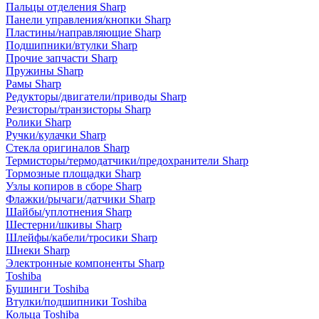
Пальцы отделения Sharp
Панели управления/кнопки Sharp
Пластины/направляющие Sharp
Подшипники/втулки Sharp
Прочие запчасти Sharp
Пружины Sharp
Рамы Sharp
Редукторы/двигатели/приводы Sharp
Резисторы/транзисторы Sharp
Ролики Sharp
Ручки/кулачки Sharp
Стекла оригиналов Sharp
Термисторы/термодатчики/предохранители Sharp
Тормозные площадки Sharp
Узлы копиров в сборе Sharp
Флажки/рычаги/датчики Sharp
Шайбы/уплотнения Sharp
Шестерни/шкивы Sharp
Шлейфы/кабели/тросики Sharp
Шнеки Sharp
Электронные компоненты Sharp
Toshiba
Бушинги Toshiba
Втулки/подшипники Toshiba
Кольца Toshiba