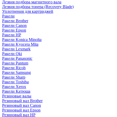
Лезвия подбора магнитного вала
Лезвия подбора тонера (Recovery Blade)
Уплотнения для картриджей
Ракели
Ракели Brother
Ракели Canon
Ракели Epson
Ракели HP
Ракели Konica Minolta
Ракели Kyocera Mita
Ракели Lexmark
Ракели Oki
Ракели Panasonic
Ракели Pantum
Ракели Ricoh
Ракели Samsung
Ракели Sharp
Ракели Toshiba
Ракели Xerox
Ракели Катюша
Резиновые валы
Резиновый вал Brother
Резиновый вал Canon
Резиновый вал Epson
Резиновый вал HP