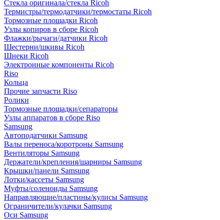
Стекла оригинала/стекла Ricoh
Термистры/термодатчики/термостаты Ricoh
Тормозные площадки Ricoh
Узлы копиров в сборе Ricoh
Флажки/рычаги/датчики Ricoh
Шестерни/шкивы Ricoh
Шнеки Ricoh
Электронные компоненты Ricoh
Riso
Кольца
Прочие запчасти Riso
Ролики
Тормозные площадки/сепараторы
Узлы аппаратов в сборе Riso
Samsung
Автоподатчики Samsung
Валы переноса/коротроны Samsung
Вентиляторы Samsung
Держатели/крепления/шарниры Samsung
Крышки/панели Samsung
Лотки/кассеты Samsung
Муфты/соленоиды Samsung
Направляющие/пластины/кулисы Samsung
Ограничители/кулачки Samsung
Оси Samsung