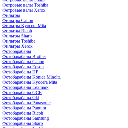
Фетровые валы Toshiba
Фетровые валы Xerox
Фильтры
Фильтры Canon
Фильтры Kyocera Mita
Фильтры Ricoh
Фильтры Sharp
Фильтры Toshiba
Фильтры Xerox
Фотобарабаны
Фотобарабаны Brother
Фотобарабаны Canon
Фотобарабаны Epson
Фотобарабаны HP
Фотобарабаны Konica Minolta
Фотобарабаны Kyocera Mita
Фотобарабаны Lexmark
Фотобарабаны OCE
Фотобарабаны Oki
Фотобарабаны Panasonic
Фотобарабаны Pantum
Фотобарабаны Ricoh
Фотобарабаны Samsung
Фотобарабаны Sharp