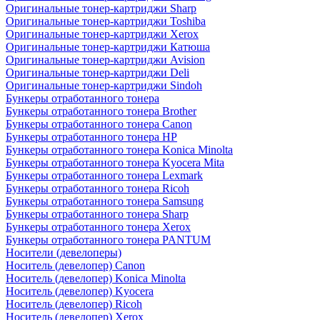
Оригинальные тонер-картриджи Sharp
Оригинальные тонер-картриджи Toshiba
Оригинальные тонер-картриджи Xerox
Оригинальные тонер-картриджи Катюша
Оригинальные тонер-картриджи Avision
Оригинальные тонер-картриджи Deli
Оригинальные тонер-картриджи Sindoh
Бункеры отработанного тонера
Бункеры отработанного тонера Brother
Бункеры отработанного тонера Canon
Бункеры отработанного тонера HP
Бункеры отработанного тонера Konica Minolta
Бункеры отработанного тонера Kyocera Mita
Бункеры отработанного тонера Lexmark
Бункеры отработанного тонера Ricoh
Бункеры отработанного тонера Samsung
Бункеры отработанного тонера Sharp
Бункеры отработанного тонера Xerox
Бункеры отработанного тонера PANTUM
Носители (девелоперы)
Носитель (девелопер) Canon
Носитель (девелопер) Konica Minolta
Носитель (девелопер) Kyocera
Носитель (девелопер) Ricoh
Носитель (девелопер) Xerox