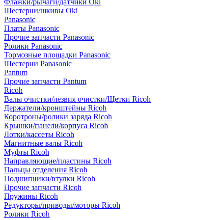
Флажки/рычаги/датчики Oki
Шестерни/шкивы Oki
Panasonic
Платы Panasonic
Прочие запчасти Panasonic
Ролики Panasonic
Тормозные площадки Panasonic
Шестерни Panasonic
Pantum
Прочие запчасти Pantum
Ricoh
Валы очистки/лезвия очистки/Щетки Ricoh
Держатели/кронштейны Ricoh
Коротроны/ролики заряда Ricoh
Крышки/панели/корпуса Ricoh
Лотки/кассеты Ricoh
Магнитные валы Ricoh
Муфты Ricoh
Направляющие/пластины Ricoh
Пальцы отделения Ricoh
Подшипники/втулки Ricoh
Прочие запчасти Ricoh
Пружины Ricoh
Редукторы/приводы/моторы Ricoh
Ролики Ricoh