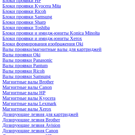
Блоки проявки HP
Блоки проявки Kyocera Mita
Блоки проявки Ricoh
Блоки проявки Samsung
Блоки проявки Sharp
Блоки проявки Toshiba
Блоки проявки и имидж-юниты Konica Minolta
Блоки проявки и имидж-юниты Xerox
Блоки формирования изображения Oki
Валы проявки/магнитные валы для картриджей
Валы проявки Oki
Валы проявки Panasonic
Валы проявки Pantum
Валы проявки Ricoh
Валы проявки Samsung
Магнитные валы Brother
Магнитные валы Canon
Магнитные валы HP
Магнитные валы Kyocera
Магнитные валы Lexmark
Магнитные валы Xerox
Дозирующие лезвия для картриджей
Дозирующие лезвия Brother
Дозирующие лезвия Avision
Дозирующие лезвия Canon