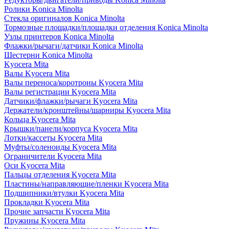
Ролики Konica Minolta
Стекла оригиналов Konica Minolta
Тормозные площадки/площадки отделения Konica Minolta
Узлы принтеров Konica Minolta
Флажки/рычаги/датчики Konica Minolta
Шестерни Konica Minolta
Kyocera Mita
Валы Kyocera Mita
Валы переноса/коротроны Kyocera Mita
Валы регистрации Kyocera Mita
Датчики/флажки/рычаги Kyocera Mita
Держатели/кронштейны/шарниры Kyocera Mita
Кольца Kyocera Mita
Крышки/панели/корпуса Kyocera Mita
Лотки/кассеты Kyocera Mita
Муфты/соленоиды Kyocera Mita
Ограничители Kyocera Mita
Оси Kyocera Mita
Пальцы отделения Kyocera Mita
Пластины/направляющие/пленки Kyocera Mita
Подшипники/втулки Kyocera Mita
Прокладки Kyocera Mita
Прочие запчасти Kyocera Mita
Пружины Kyocera Mita