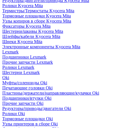
Редукторы/двигатели/приводы Kyocera Mita
Ролики Kyocera Mita
Термистры/Термостаты Kyocera Mita
Тормозные площадки Kyocera Mita
Узлы копиров в сборе Kyocera Mita
Фиксаторы Kyocera Mita
Шестерни/шкивы Kyocera Mita
Шлейфы/кабели Kyocera Mita
Шнеки Kyocera Mita
Электронные компоненты Kyocera Mita
Lexmark
Подшипники Lexmark
Прочие запчасти Lexmark
Ролики Lexmark
Шестерни Lexmark
Oki
Муфты/соленоиды Oki
Печатающие головки Oki
Пластины/держатели/направляющие/кулачки Oki
Подшипники/втулки Oki
Прочие запчасти Oki
Редукторы/приводы/двигатели Oki
Ролики Oki
Тормозные площадки Oki
Узлы принтеров в сборе Oki