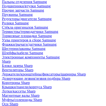
Пальцы отделения Samsung
Подшипники/втулки Samsung
Прочие запчасти Samsung
Пружины Samsung
Редукторы/двигатели Samsung
Ролики Samsung
Стёкла оригиналов Samsung
Термистры/термодатчики Samsung
Тормозные площадки Samsung
Узлы принтеров в сборе Samsung
Флажки/рычаги/датчики Samsung
Шестерни/шкивы Samsung
Шлейфы/кабели Samsung
Электронные компоненты Samsung
Sharp
Блоки лазера Sharp
Вентиляторы Sharp
Держатели/кронштейны/фиксаторы/шарниры Sharp
Дозирующие лезвия/лезвия подбора Sharp
Коротроны Sharp
Крышки/панели/корпуса Sharp
Лотки/кассеты Sharp
Магнитные валы Sharp
Муфты/соленоиды Sharp
Оси Sharp