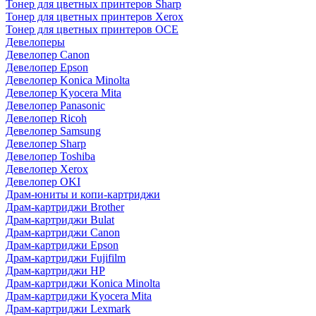
Тонер для цветных принтеров Sharp
Тонер для цветных принтеров Xerox
Тонер для цветных принтеров OCE
Девелоперы
Девелопер Canon
Девелопер Epson
Девелопер Konica Minolta
Девелопер Kyocera Mita
Девелопер Panasonic
Девелопер Ricoh
Девелопер Samsung
Девелопер Sharp
Девелопер Toshiba
Девелопер Xerox
Девелопер OKI
Драм-юниты и копи-картриджи
Драм-картриджи Brother
Драм-картриджи Bulat
Драм-картриджи Canon
Драм-картриджи Epson
Драм-картриджи Fujifilm
Драм-картриджи HP
Драм-картриджи Konica Minolta
Драм-картриджи Kyocera Mita
Драм-картриджи Lexmark