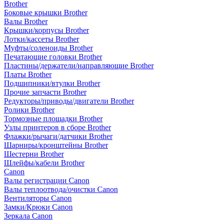
Brother
Боковые крышки Brother
Валы Brother
Крышки/корпусы Brother
Лотки/кассеты Brother
Муфты/соленоиды Brother
Печатающие головки Brother
Пластины/держатели/направляющие Brother
Платы Brother
Подшипники/втулки Brother
Прочие запчасти Brother
Редукторы/приводы/двигатели Brother
Ролики Brother
Тормозные площадки Brother
Узлы принтеров в сборе Brother
Флажки/рычаги/датчики Brother
Шарниры/кронштейны Brother
Шестерни Brother
Шлейфы/кабели Brother
Canon
Валы регистрации Canon
Валы теплоотвода/очистки Canon
Вентиляторы Canon
Замки/Крюки Canon
Зеркала Canon