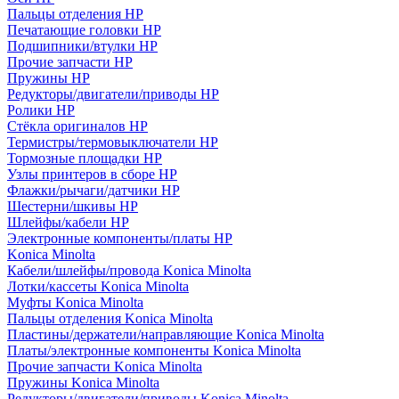
Пальцы отделения HP
Печатающие головки HP
Подшипники/втулки HP
Прочие запчасти HP
Пружины HP
Редукторы/двигатели/приводы HP
Ролики HP
Стёкла оригиналов HP
Термистры/термовыключатели HP
Тормозные площадки HP
Узлы принтеров в сборе HP
Флажки/рычаги/датчики HP
Шестерни/шкивы HP
Шлейфы/кабели HP
Электронные компоненты/платы HP
Konica Minolta
Кабели/шлейфы/провода Konica Minolta
Лотки/кассеты Konica Minolta
Муфты Konica Minolta
Пальцы отделения Konica Minolta
Пластины/держатели/направляющие Konica Minolta
Платы/электронные компоненты Konica Minolta
Прочие запчасти Konica Minolta
Пружины Konica Minolta
Редукторы/двигатели/приводы Konica Minolta