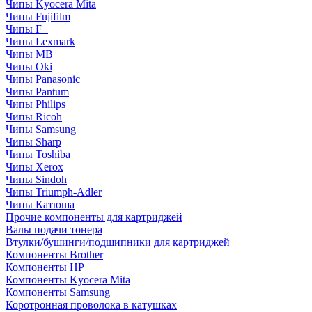
Чипы Kyocera Mita
Чипы Fujifilm
Чипы F+
Чипы Lexmark
Чипы MB
Чипы Oki
Чипы Panasonic
Чипы Pantum
Чипы Philips
Чипы Ricoh
Чипы Samsung
Чипы Sharp
Чипы Toshiba
Чипы Xerox
Чипы Sindoh
Чипы Triumph-Adler
Чипы Катюша
Прочие компоненты для картриджей
Валы подачи тонера
Втулки/бушинги/подшипники для картриджей
Компоненты Brother
Компоненты HP
Компоненты Kyocera Mita
Компоненты Samsung
Коротронная проволока в катушках