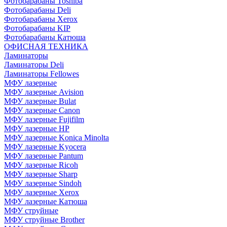
Фотобарабаны Toshiba
Фотобарабаны Deli
Фотобарабаны Xerox
Фотобарабаны KIP
Фотобарабаны Катюша
ОФИСНАЯ ТЕХНИКА
Ламинаторы
Ламинаторы Deli
Ламинаторы Fellowes
МФУ лазерные
МФУ лазерные Avision
МФУ лазерные Bulat
МФУ лазерные Canon
МФУ лазерные Fujifilm
МФУ лазерные HP
МФУ лазерные Konica Minolta
МФУ лазерные Kyocera
МФУ лазерные Pantum
МФУ лазерные Ricoh
МФУ лазерные Sharp
МФУ лазерные Sindoh
МФУ лазерные Xerox
МФУ лазерные Катюша
МФУ струйные
МФУ струйные Brother