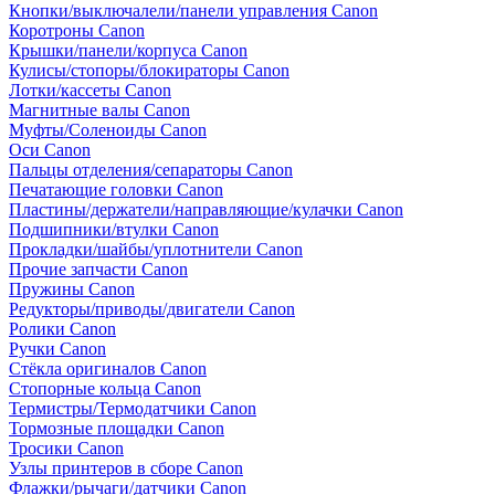
Кнопки/выключалели/панели управления Canon
Коротроны Canon
Крышки/панели/корпуса Canon
Кулисы/стопоры/блокираторы Canon
Лотки/кассеты Canon
Магнитные валы Canon
Муфты/Соленоиды Canon
Оси Canon
Пальцы отделения/сепараторы Canon
Печатающие головки Canon
Пластины/держатели/направляющие/кулачки Canon
Подшипники/втулки Canon
Прокладки/шайбы/уплотнители Canon
Прочие запчасти Canon
Пружины Canon
Редукторы/приводы/двигатели Canon
Ролики Canon
Ручки Canon
Стёкла оригиналов Canon
Стопорные кольца Canon
Термистры/Термодатчики Canon
Тормозные площадки Canon
Тросики Canon
Узлы принтеров в сборе Canon
Флажки/рычаги/датчики Canon