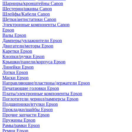
Шарниры/кронштейны Canon
Шестерни/шкивы Canon
Шлейфы/Кабели Canon
Щетки/антистатики Canon
Электронные компоненты Canon
Epson
Валы Epson
Дамперы/увлажнители Epson
Двигатели/моторы Epson
Каретки Epson
Кнопки/ручки Epson
Крышки/панели/корпуса Epson
Линейки Epson
Лотки Epson
Маски Epson
Направляющие/пластины/держатели Epson
Печатающие головки Epson
Платы/электронные компоненты Epson
Поглотители чернил/памперсы Epson
Подшипники/втулки Epson
Прокладки/шайбы Epson
Прочие запчасти Epson
Пружины Epson
Рамы/рамки Epson
Ремни Epson