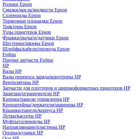
Ролики Epson
Смазки/масла/жидкости Epson
Соленоиды Epson
Тормозные площадки Epson
Тракторы Epson
Узлы принтеров Epson
Флажки/рычаги/датчики Epson
Шестерни/шкивы Epson
Шлейфы/кабели/провода Epson
Fujitsu
Прочие запчасти Fujitsu
HP
Валы HP
Валы переноса заряда/коротроны HP
Вентиляторы HP
Запчасти для плоттеров и широкоформатных принтеров HP
Защелки/ограничители HP
Кнопки/панели управления HP
Кронштейны/держатели/шарниры HP
Крышки/панели/корпуса HP
Лотки/кассеты HP
Муфты/соленоиды HP
Направляющие/пластины HP
Опоры/кулачки HP
Оси HP