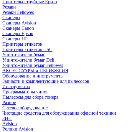
Принтеры струйные Epson
Резаки
Резаки Fellowes
Сканеры
Сканеры Avision
Сканеры Canon
Сканеры Epson
Сканеры HP
Принтеры этикеток
Принтеры этикеток TSC
Уничтожители бумаг
Уничтожители бумаг Deli
Уничтожители бумаг Fellowes
АКСЕССУАРЫ и ПЕРИФЕРИЯ
Оборудование и инструменты
Запчасти и комплектующие для пылесосов
Инструменты
Программаторы чипов
Пылесосы для сбора тонера
Разное
Сетевое оборудование
Чистящие средства для обслуживания офисной техники
ЗИП
Avision
Ролики Avision