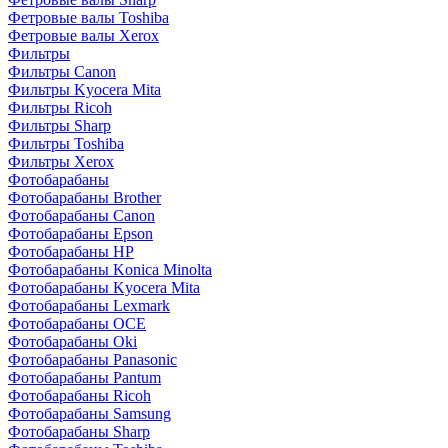
Фетровые валы Toshiba
Фетровые валы Xerox
Фильтры
Фильтры Canon
Фильтры Kyocera Mita
Фильтры Ricoh
Фильтры Sharp
Фильтры Toshiba
Фильтры Xerox
Фотобарабаны
Фотобарабаны Brother
Фотобарабаны Canon
Фотобарабаны Epson
Фотобарабаны HP
Фотобарабаны Konica Minolta
Фотобарабаны Kyocera Mita
Фотобарабаны Lexmark
Фотобарабаны OCE
Фотобарабаны Oki
Фотобарабаны Panasonic
Фотобарабаны Pantum
Фотобарабаны Ricoh
Фотобарабаны Samsung
Фотобарабаны Sharp