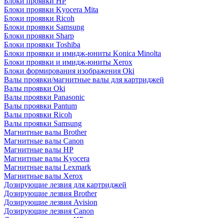
Блоки проявки HP
Блоки проявки Kyocera Mita
Блоки проявки Ricoh
Блоки проявки Samsung
Блоки проявки Sharp
Блоки проявки Toshiba
Блоки проявки и имидж-юниты Konica Minolta
Блоки проявки и имидж-юниты Xerox
Блоки формирования изображения Oki
Валы проявки/магнитные валы для картриджей
Валы проявки Oki
Валы проявки Panasonic
Валы проявки Pantum
Валы проявки Ricoh
Валы проявки Samsung
Магнитные валы Brother
Магнитные валы Canon
Магнитные валы HP
Магнитные валы Kyocera
Магнитные валы Lexmark
Магнитные валы Xerox
Дозирующие лезвия для картриджей
Дозирующие лезвия Brother
Дозирующие лезвия Avision
Дозирующие лезвия Canon