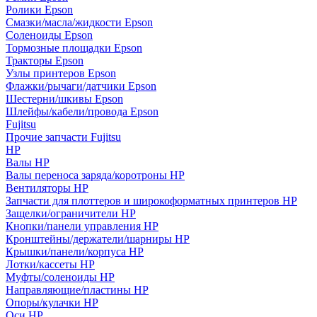
Ролики Epson
Смазки/масла/жидкости Epson
Соленоиды Epson
Тормозные площадки Epson
Тракторы Epson
Узлы принтеров Epson
Флажки/рычаги/датчики Epson
Шестерни/шкивы Epson
Шлейфы/кабели/провода Epson
Fujitsu
Прочие запчасти Fujitsu
HP
Валы HP
Валы переноса заряда/коротроны HP
Вентиляторы HP
Запчасти для плоттеров и широкоформатных принтеров HP
Защелки/ограничители HP
Кнопки/панели управления HP
Кронштейны/держатели/шарниры HP
Крышки/панели/корпуса HP
Лотки/кассеты HP
Муфты/соленоиды HP
Направляющие/пластины HP
Опоры/кулачки HP
Оси HP