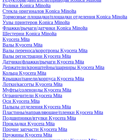
Ролики Konica Minolta
Стекла оригиналов Konica Minolta
Тормозные площадки/площадки отделения Konica Minolta
Узлы принтеров Konica Minolta
Флажки/рычаги/датчики Konica Minolta
Шестерни Konica Minolta
Kyocera Mita
Валы Kyocera Mita
Валы переноса/коротроны Kyocera Mita
Валы регистрации Kyocera Mita
Датчики/флажки/рычаги Kyocera Mita
Держатели/кронштейны/шарниры Kyocera Mita
Кольца Kyocera Mita
Крышки/панели/корпуса Kyocera Mita
Лотки/кассеты Kyocera Mita
Муфты/соленоиды Kyocera Mita
Ограничители Kyocera Mita
Оси Kyocera Mita
Пальцы отделения Kyocera Mita
Пластины/направляющие/пленки Kyocera Mita
Подшипники/втулки Kyocera Mita
Прокладки Kyocera Mita
Прочие запчасти Kyocera Mita
Пружины Kyocera Mita