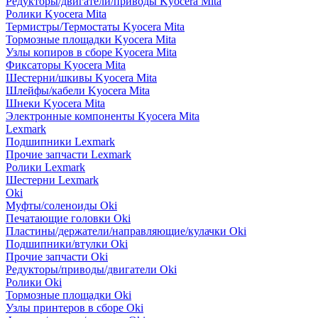
Редукторы/двигатели/приводы Kyocera Mita
Ролики Kyocera Mita
Термистры/Термостаты Kyocera Mita
Тормозные площадки Kyocera Mita
Узлы копиров в сборе Kyocera Mita
Фиксаторы Kyocera Mita
Шестерни/шкивы Kyocera Mita
Шлейфы/кабели Kyocera Mita
Шнеки Kyocera Mita
Электронные компоненты Kyocera Mita
Lexmark
Подшипники Lexmark
Прочие запчасти Lexmark
Ролики Lexmark
Шестерни Lexmark
Oki
Муфты/соленоиды Oki
Печатающие головки Oki
Пластины/держатели/направляющие/кулачки Oki
Подшипники/втулки Oki
Прочие запчасти Oki
Редукторы/приводы/двигатели Oki
Ролики Oki
Тормозные площадки Oki
Узлы принтеров в сборе Oki