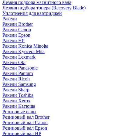
Лезвия подбора магнитного вала
Лезвия подбора тонера (Recovery Blade)
Уплотнения для картриджей
Ракели
Ракели Brother
Ракели Canon
Ракели Epson
Ракели HP
Ракели Konica Minolta
Ракели Kyocera Mita
Ракели Lexmark
Ракели Oki
Ракели Panasonic
Ракели Pantum
Ракели Ricoh
Ракели Samsung
Ракели Sharp
Ракели Toshiba
Ракели Xerox
Ракели Катюша
Резиновые валы
Резиновый вал Brother
Резиновый вал Canon
Резиновый вал Epson
Резиновый вал HP