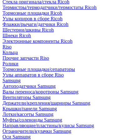
Стекла оригинала/стекла Ricoh
Термистры/термодатчики/термостаты Ricoh
Тормозные площадки Ricoh
Узлы копиров в сборе Ricoh
Флажки/рычаги/датчики Ricoh
Шестерни/шкивы Ricoh
Шнеки Ricoh
Электронные компоненты Ricoh
Riso
Кольца
Прочие запчасти Riso
Ролики
Тормозные площадки/сепараторы
Узлы аппаратов в сборе Riso
Samsung
Автоподатчики Samsung
Валы переноса/коротроны Samsung
Вентиляторы Samsung
Держатели/крепления/шарниры Samsung
Крышки/панели Samsung
Лотки/кассеты Samsung
Муфты/соленоиды Samsung
Направляющие/пластины/кулисы Samsung
Ограничители/кулачки Samsung
Оси Samsung