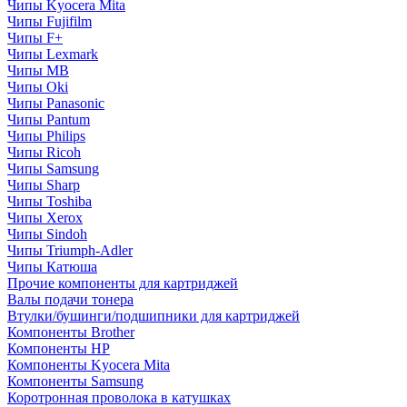
Чипы Kyocera Mita
Чипы Fujifilm
Чипы F+
Чипы Lexmark
Чипы MB
Чипы Oki
Чипы Panasonic
Чипы Pantum
Чипы Philips
Чипы Ricoh
Чипы Samsung
Чипы Sharp
Чипы Toshiba
Чипы Xerox
Чипы Sindoh
Чипы Triumph-Adler
Чипы Катюша
Прочие компоненты для картриджей
Валы подачи тонера
Втулки/бушинги/подшипники для картриджей
Компоненты Brother
Компоненты HP
Компоненты Kyocera Mita
Компоненты Samsung
Коротронная проволока в катушках