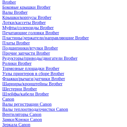
Brother
Боковые крышки Brother
Валы Brother
Крышки/корпусы Brother
Лотки/кассеты Brother
Муфты/соленоиды Brother
Печатающие головки Brother
Пластины/держатели/направляющие Brother
Платы Brother
Подшипники/втулки Brother
Прочие запчасти Brother
Редукторы/приводы/двигатели Brother
Ролики Brother
Тормозные площадки Brother
Узлы принтеров в сборе Brother
Флажки/рычаги/датчики Brother
Шарниры/кронштейны Brother
Шестерни Brother
Шлейфы/кабели Brother
Canon
Валы регистрации Canon
Валы теплоотвода/очистки Canon
Вентиляторы Canon
Замки/Крюки Canon
Зеркала Canon