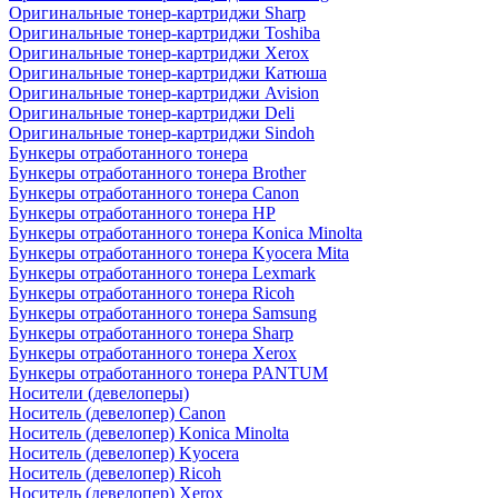
Оригинальные тонер-картриджи Sharp
Оригинальные тонер-картриджи Toshiba
Оригинальные тонер-картриджи Xerox
Оригинальные тонер-картриджи Катюша
Оригинальные тонер-картриджи Avision
Оригинальные тонер-картриджи Deli
Оригинальные тонер-картриджи Sindoh
Бункеры отработанного тонера
Бункеры отработанного тонера Brother
Бункеры отработанного тонера Canon
Бункеры отработанного тонера HP
Бункеры отработанного тонера Konica Minolta
Бункеры отработанного тонера Kyocera Mita
Бункеры отработанного тонера Lexmark
Бункеры отработанного тонера Ricoh
Бункеры отработанного тонера Samsung
Бункеры отработанного тонера Sharp
Бункеры отработанного тонера Xerox
Бункеры отработанного тонера PANTUM
Носители (девелоперы)
Носитель (девелопер) Canon
Носитель (девелопер) Konica Minolta
Носитель (девелопер) Kyocera
Носитель (девелопер) Ricoh
Носитель (девелопер) Xerox