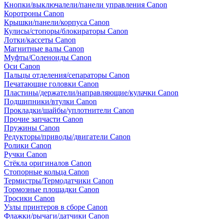
Кнопки/выключалели/панели управления Canon
Коротроны Canon
Крышки/панели/корпуса Canon
Кулисы/стопоры/блокираторы Canon
Лотки/кассеты Canon
Магнитные валы Canon
Муфты/Соленоиды Canon
Оси Canon
Пальцы отделения/сепараторы Canon
Печатающие головки Canon
Пластины/держатели/направляющие/кулачки Canon
Подшипники/втулки Canon
Прокладки/шайбы/уплотнители Canon
Прочие запчасти Canon
Пружины Canon
Редукторы/приводы/двигатели Canon
Ролики Canon
Ручки Canon
Стёкла оригиналов Canon
Стопорные кольца Canon
Термистры/Термодатчики Canon
Тормозные площадки Canon
Тросики Canon
Узлы принтеров в сборе Canon
Флажки/рычаги/датчики Canon