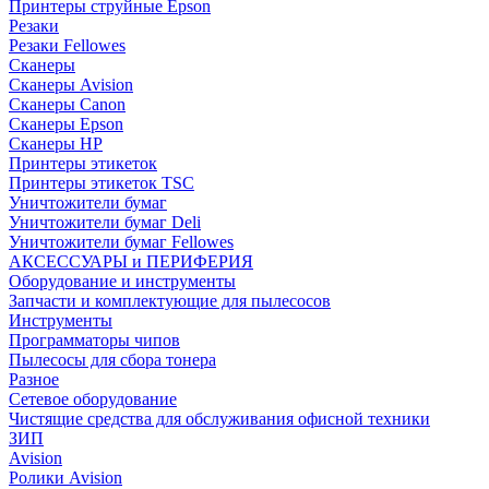
Принтеры струйные Epson
Резаки
Резаки Fellowes
Сканеры
Сканеры Avision
Сканеры Canon
Сканеры Epson
Сканеры HP
Принтеры этикеток
Принтеры этикеток TSC
Уничтожители бумаг
Уничтожители бумаг Deli
Уничтожители бумаг Fellowes
АКСЕССУАРЫ и ПЕРИФЕРИЯ
Оборудование и инструменты
Запчасти и комплектующие для пылесосов
Инструменты
Программаторы чипов
Пылесосы для сбора тонера
Разное
Сетевое оборудование
Чистящие средства для обслуживания офисной техники
ЗИП
Avision
Ролики Avision