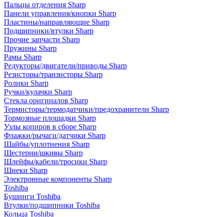
Пальцы отделения Sharp
Панели управления/кнопки Sharp
Пластины/направляющие Sharp
Подшипники/втулки Sharp
Прочие запчасти Sharp
Пружины Sharp
Рамы Sharp
Редукторы/двигатели/приводы Sharp
Резисторы/транзисторы Sharp
Ролики Sharp
Ручки/кулачки Sharp
Стекла оригиналов Sharp
Термисторы/термодатчики/предохранители Sharp
Тормозные площадки Sharp
Узлы копиров в сборе Sharp
Флажки/рычаги/датчики Sharp
Шайбы/уплотнения Sharp
Шестерни/шкивы Sharp
Шлейфы/кабели/тросики Sharp
Шнеки Sharp
Электронные компоненты Sharp
Toshiba
Бушинги Toshiba
Втулки/подшипники Toshiba
Кольца Toshiba