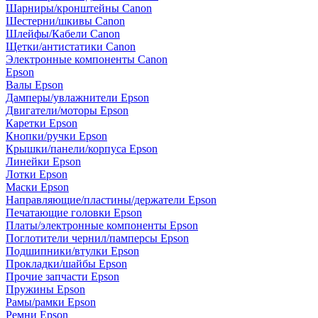
Шарниры/кронштейны Canon
Шестерни/шкивы Canon
Шлейфы/Кабели Canon
Щетки/антистатики Canon
Электронные компоненты Canon
Epson
Валы Epson
Дамперы/увлажнители Epson
Двигатели/моторы Epson
Каретки Epson
Кнопки/ручки Epson
Крышки/панели/корпуса Epson
Линейки Epson
Лотки Epson
Маски Epson
Направляющие/пластины/держатели Epson
Печатающие головки Epson
Платы/электронные компоненты Epson
Поглотители чернил/памперсы Epson
Подшипники/втулки Epson
Прокладки/шайбы Epson
Прочие запчасти Epson
Пружины Epson
Рамы/рамки Epson
Ремни Epson