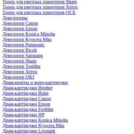
Тонер для цветных принтеров Sharp
Тонер для цветных принтеров Xerox
Тонер для цветных принтеров OCE
Девелоперы
Девелопер Canon
Девелопер Epson
Девелопер Konica Minolta
Девелопер Kyocera Mita
Девелопер Panasonic
Девелопер Ricoh
Девелопер Samsung
Девелопер Sharp
Девелопер Toshiba
Девелопер Xerox
Девелопер OKI
Драм-юниты и копи-картриджи
Драм-картриджи Brother
Драм-картриджи Bulat
Драм-картриджи Canon
Драм-картриджи Epson
Драм-картриджи Fujifilm
Драм-картриджи HP
Драм-картриджи Konica Minolta
Драм-картриджи Kyocera Mita
Драм-картриджи Lexmark