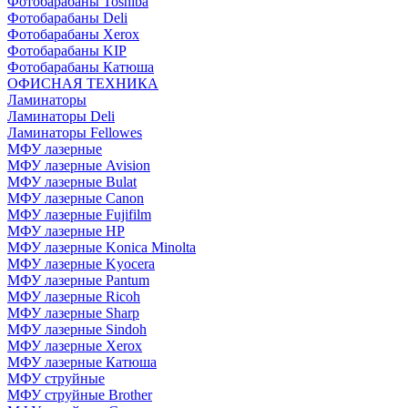
Фотобарабаны Toshiba
Фотобарабаны Deli
Фотобарабаны Xerox
Фотобарабаны KIP
Фотобарабаны Катюша
ОФИСНАЯ ТЕХНИКА
Ламинаторы
Ламинаторы Deli
Ламинаторы Fellowes
МФУ лазерные
МФУ лазерные Avision
МФУ лазерные Bulat
МФУ лазерные Canon
МФУ лазерные Fujifilm
МФУ лазерные HP
МФУ лазерные Konica Minolta
МФУ лазерные Kyocera
МФУ лазерные Pantum
МФУ лазерные Ricoh
МФУ лазерные Sharp
МФУ лазерные Sindoh
МФУ лазерные Xerox
МФУ лазерные Катюша
МФУ струйные
МФУ струйные Brother