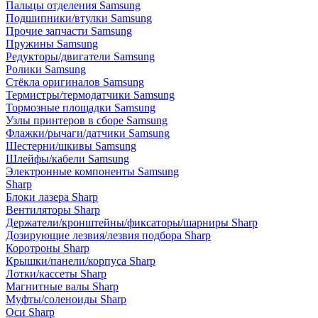
Пальцы отделения Samsung
Подшипники/втулки Samsung
Прочие запчасти Samsung
Пружины Samsung
Редукторы/двигатели Samsung
Ролики Samsung
Стёкла оригиналов Samsung
Термистры/термодатчики Samsung
Тормозные площадки Samsung
Узлы принтеров в сборе Samsung
Флажки/рычаги/датчики Samsung
Шестерни/шкивы Samsung
Шлейфы/кабели Samsung
Электронные компоненты Samsung
Sharp
Блоки лазера Sharp
Вентиляторы Sharp
Держатели/кронштейны/фиксаторы/шарниры Sharp
Дозирующие лезвия/лезвия подбора Sharp
Коротроны Sharp
Крышки/панели/корпуса Sharp
Лотки/кассеты Sharp
Магнитные валы Sharp
Муфты/соленоиды Sharp
Оси Sharp