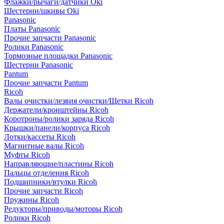
Флажки/рычаги/датчики Oki
Шестерни/шкивы Oki
Panasonic
Платы Panasonic
Прочие запчасти Panasonic
Ролики Panasonic
Тормозные площадки Panasonic
Шестерни Panasonic
Pantum
Прочие запчасти Pantum
Ricoh
Валы очистки/лезвия очистки/Щетки Ricoh
Держатели/кронштейны Ricoh
Коротроны/ролики заряда Ricoh
Крышки/панели/корпуса Ricoh
Лотки/кассеты Ricoh
Магнитные валы Ricoh
Муфты Ricoh
Направляющие/пластины Ricoh
Пальцы отделения Ricoh
Подшипники/втулки Ricoh
Прочие запчасти Ricoh
Пружины Ricoh
Редукторы/приводы/моторы Ricoh
Ролики Ricoh