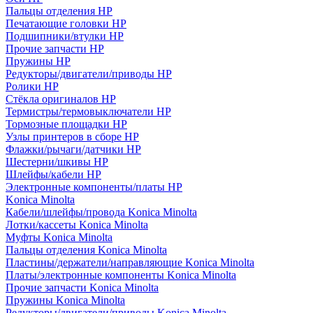
Пальцы отделения HP
Печатающие головки HP
Подшипники/втулки HP
Прочие запчасти HP
Пружины HP
Редукторы/двигатели/приводы HP
Ролики HP
Стёкла оригиналов HP
Термистры/термовыключатели HP
Тормозные площадки HP
Узлы принтеров в сборе HP
Флажки/рычаги/датчики HP
Шестерни/шкивы HP
Шлейфы/кабели HP
Электронные компоненты/платы HP
Konica Minolta
Кабели/шлейфы/провода Konica Minolta
Лотки/кассеты Konica Minolta
Муфты Konica Minolta
Пальцы отделения Konica Minolta
Пластины/держатели/направляющие Konica Minolta
Платы/электронные компоненты Konica Minolta
Прочие запчасти Konica Minolta
Пружины Konica Minolta
Редукторы/двигатели/приводы Konica Minolta