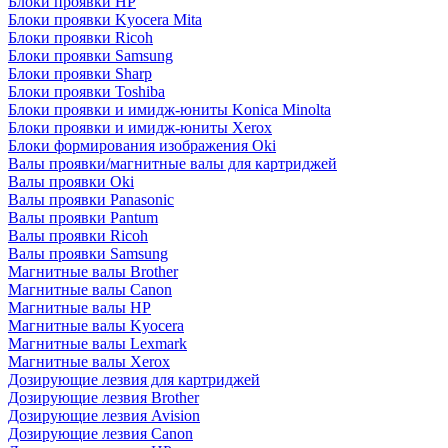
Блоки проявки HP
Блоки проявки Kyocera Mita
Блоки проявки Ricoh
Блоки проявки Samsung
Блоки проявки Sharp
Блоки проявки Toshiba
Блоки проявки и имидж-юниты Konica Minolta
Блоки проявки и имидж-юниты Xerox
Блоки формирования изображения Oki
Валы проявки/магнитные валы для картриджей
Валы проявки Oki
Валы проявки Panasonic
Валы проявки Pantum
Валы проявки Ricoh
Валы проявки Samsung
Магнитные валы Brother
Магнитные валы Canon
Магнитные валы HP
Магнитные валы Kyocera
Магнитные валы Lexmark
Магнитные валы Xerox
Дозирующие лезвия для картриджей
Дозирующие лезвия Brother
Дозирующие лезвия Avision
Дозирующие лезвия Canon