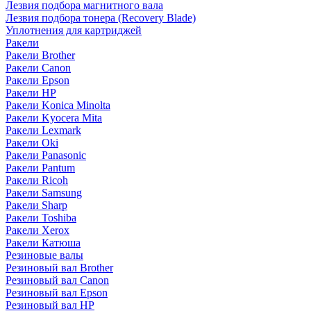
Лезвия подбора магнитного вала
Лезвия подбора тонера (Recovery Blade)
Уплотнения для картриджей
Ракели
Ракели Brother
Ракели Canon
Ракели Epson
Ракели HP
Ракели Konica Minolta
Ракели Kyocera Mita
Ракели Lexmark
Ракели Oki
Ракели Panasonic
Ракели Pantum
Ракели Ricoh
Ракели Samsung
Ракели Sharp
Ракели Toshiba
Ракели Xerox
Ракели Катюша
Резиновые валы
Резиновый вал Brother
Резиновый вал Canon
Резиновый вал Epson
Резиновый вал HP