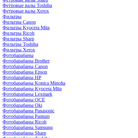
Фетровые валы Toshiba
Фетровые валы Xerox
Фильтры
Фильтры Canon
Фильтры Kyocera Mita
Фильтры Ricoh
Фильтры Sharp
Фильтры Toshiba
Фильтры Xerox
Фотобарабаны
Фотобарабаны Brother
Фотобарабаны Canon
Фотобарабаны Epson
Фотобарабаны HP
Фотобарабаны Konica Minolta
Фотобарабаны Kyocera Mita
Фотобарабаны Lexmark
Фотобарабаны OCE
Фотобарабаны Oki
Фотобарабаны Panasonic
Фотобарабаны Pantum
Фотобарабаны Ricoh
Фотобарабаны Samsung
Фотобарабаны Sharp