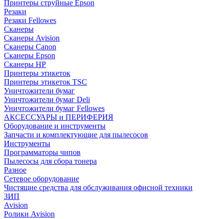
Принтеры струйные Epson
Резаки
Резаки Fellowes
Сканеры
Сканеры Avision
Сканеры Canon
Сканеры Epson
Сканеры HP
Принтеры этикеток
Принтеры этикеток TSC
Уничтожители бумаг
Уничтожители бумаг Deli
Уничтожители бумаг Fellowes
АКСЕССУАРЫ и ПЕРИФЕРИЯ
Оборудование и инструменты
Запчасти и комплектующие для пылесосов
Инструменты
Программаторы чипов
Пылесосы для сбора тонера
Разное
Сетевое оборудование
Чистящие средства для обслуживания офисной техники
ЗИП
Avision
Ролики Avision