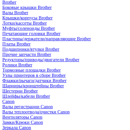
Brother
Боковые крышки Brother
Валы Brother
Крышки/корпусы Brother
Лотки/кассеты Brother
Муфты/соленоиды Brother
Печатающие головки Brother
Пластины/держатели/направляющие Brother
Платы Brother
Подшипники/втулки Brother
Прочие запчасти Brother
Редукторы/приводы/двигатели Brother
Ролики Brother
Тормозные площадки Brother
Узлы принтеров в сборе Brother
Флажки/рычаги/датчики Brother
Шарниры/кронштейны Brother
Шестерни Brother
Шлейфы/кабели Brother
Canon
Валы регистрации Canon
Валы теплоотвода/очистки Canon
Вентиляторы Canon
Замки/Крюки Canon
Зеркала Canon