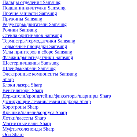
Пальцы отделения Samsung
Подшипники/втулки Samsung
Прочие запчасти Samsung
Пружины Samsung
Редукторы/двигатели Samsung
Ролики Samsung
Стёкла оригиналов Samsung
Термистры/термодатчики Samsung
Тормозные площадки Samsung
Узлы принтеров в сборе Samsung
Флажки/рычаги/датчики Samsung
Шестерни/шкивы Samsung
Шлейфы/кабели Samsung
Электронные компоненты Samsung
Sharp
Блоки лазера Sharp
Вентиляторы Sharp
Держатели/кронштейны/фиксаторы/шарниры Sharp
Дозирующие лезвия/лезвия подбора Sharp
Коротроны Sharp
Крышки/панели/корпуса Sharp
Лотки/кассеты Sharp
Магнитные валы Sharp
Муфты/соленоиды Sharp
Оси Sharp