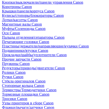
Кнопки/выключалели/панели управления Canon
Коротроны Canon
Крышки/панели/корпуса Canon
Кулисы/стопоры/блокираторы Canon
Лотки/кассеты Canon
Магнитные валы Canon
Муфты/Соленоиды Canon
Оси Canon
Пальцы отделения/сепараторы Canon
Печатающие головки Canon
Пластины/держатели/направляющие/кулачки Canon
Подшипники/втулки Canon
Прокладки/шайбы/уплотнители Canon
Прочие запчасти Canon
Пружины Canon
Редукторы/приводы/двигатели Canon
Ролики Canon
Ручки Canon
Стёкла оригиналов Canon
Стопорные кольца Canon
Термистры/Термодатчики Canon
Тормозные площадки Canon
Тросики Canon
Узлы принтеров в сборе Canon
Флажки/рычаги/датчики Canon