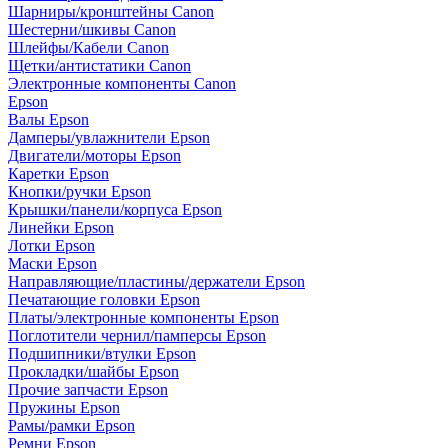
Шарниры/кронштейны Canon
Шестерни/шкивы Canon
Шлейфы/Кабели Canon
Щетки/антистатики Canon
Электронные компоненты Canon
Epson
Валы Epson
Дамперы/увлажнители Epson
Двигатели/моторы Epson
Каретки Epson
Кнопки/ручки Epson
Крышки/панели/корпуса Epson
Линейки Epson
Лотки Epson
Маски Epson
Направляющие/пластины/держатели Epson
Печатающие головки Epson
Платы/электронные компоненты Epson
Поглотители чернил/памперсы Epson
Подшипники/втулки Epson
Прокладки/шайбы Epson
Прочие запчасти Epson
Пружины Epson
Рамы/рамки Epson
Ремни Epson