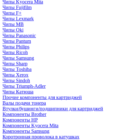
Чипы Kyocera Mita
Чипы Fujifilm
Чипы F+
Чипы Lexmark
Чипы MB
Чипы Oki
Чипы Panasonic
Чипы Pantum
Чипы Philips
Чипы Ricoh
Чипы Samsung
Чипы Sharp
Чипы Toshiba
Чипы Xerox
Чипы Sindoh
Чипы Triumph-Adler
Чипы Катюша
Прочие компоненты для картриджей
Валы подачи тонера
Втулки/бушинги/подшипники для картриджей
Компоненты Brother
Компоненты HP
Компоненты Kyocera Mita
Компоненты Samsung
Коротронная проволока в катушках