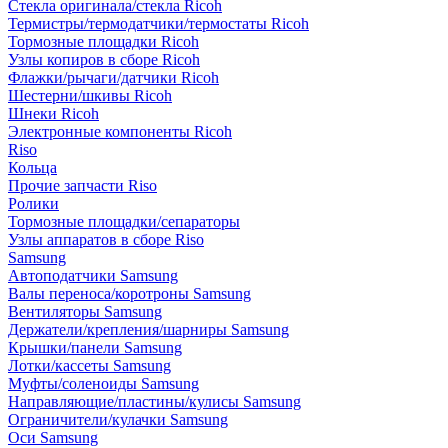
Стекла оригинала/стекла Ricoh
Термистры/термодатчики/термостаты Ricoh
Тормозные площадки Ricoh
Узлы копиров в сборе Ricoh
Флажки/рычаги/датчики Ricoh
Шестерни/шкивы Ricoh
Шнеки Ricoh
Электронные компоненты Ricoh
Riso
Кольца
Прочие запчасти Riso
Ролики
Тормозные площадки/сепараторы
Узлы аппаратов в сборе Riso
Samsung
Автоподатчики Samsung
Валы переноса/коротроны Samsung
Вентиляторы Samsung
Держатели/крепления/шарниры Samsung
Крышки/панели Samsung
Лотки/кассеты Samsung
Муфты/соленоиды Samsung
Направляющие/пластины/кулисы Samsung
Ограничители/кулачки Samsung
Оси Samsung