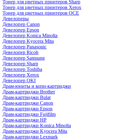
Тонер для цветных принтеров Sharp
Тонер для цветных принтеров Xerox
Тонер для цветных принтеров OCE
Девелоперы
Девелопер Canon
Девелопер Epson
Девелопер Konica Minolta
Девелопер Kyocera Mita
Девелопер Panasonic
Девелопер Ricoh
Девелопер Samsung
Девелопер Sharp
Девелопер Toshiba
Девелопер Xerox
Девелопер OKI
Драм-юниты и копи-картриджи
Драм-картриджи Brother
Драм-картриджи Bulat
Драм-картриджи Canon
Драм-картриджи Epson
Драм-картриджи Fujifilm
Драм-картриджи HP
Драм-картриджи Konica Minolta
Драм-картриджи Kyocera Mita
Драм-картриджи Lexmark