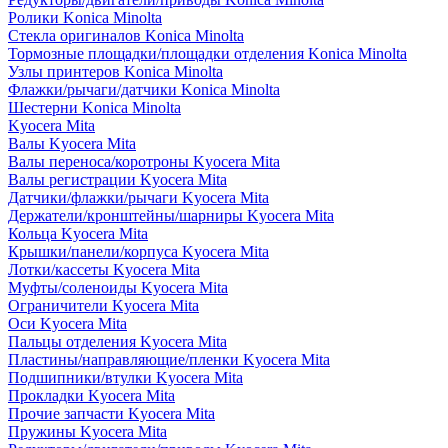
Ролики Konica Minolta
Стекла оригиналов Konica Minolta
Тормозные площадки/площадки отделения Konica Minolta
Узлы принтеров Konica Minolta
Флажки/рычаги/датчики Konica Minolta
Шестерни Konica Minolta
Kyocera Mita
Валы Kyocera Mita
Валы переноса/коротроны Kyocera Mita
Валы регистрации Kyocera Mita
Датчики/флажки/рычаги Kyocera Mita
Держатели/кронштейны/шарниры Kyocera Mita
Кольца Kyocera Mita
Крышки/панели/корпуса Kyocera Mita
Лотки/кассеты Kyocera Mita
Муфты/соленоиды Kyocera Mita
Ограничители Kyocera Mita
Оси Kyocera Mita
Пальцы отделения Kyocera Mita
Пластины/направляющие/пленки Kyocera Mita
Подшипники/втулки Kyocera Mita
Прокладки Kyocera Mita
Прочие запчасти Kyocera Mita
Пружины Kyocera Mita