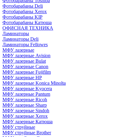
Фотобарабаны Toshiba
Фотобарабаны Deli
Фотобарабаны Xerox
Фотобарабаны KIP
Фотобарабаны Катюша
ОФИСНАЯ ТЕХНИКА
Ламинаторы
Ламинаторы Deli
Ламинаторы Fellowes
МФУ лазерные
МФУ лазерные Avision
МФУ лазерные Bulat
МФУ лазерные Canon
МФУ лазерные Fujifilm
МФУ лазерные HP
МФУ лазерные Konica Minolta
МФУ лазерные Kyocera
МФУ лазерные Pantum
МФУ лазерные Ricoh
МФУ лазерные Sharp
МФУ лазерные Sindoh
МФУ лазерные Xerox
МФУ лазерные Катюша
МФУ струйные
МФУ струйные Brother