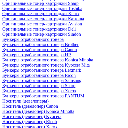
Оригинальные тонер-картриджи Sharp
Оригинальные тонер-картриджи Toshiba
Оригинальные тонер-картриджи Xerox
Оригинальные тонер-картриджи Катюша
Оригинальные тонер-картриджи Avision
Оригинальные тонер-картриджи Deli
Оригинальные тонер-картриджи Sindoh
Бункеры отработанного тонера
Бункеры отработанного тонера Brother
Бункеры отработанного тонера Canon
Бункеры отработанного тонера HP
Бункеры отработанного тонера Konica Minolta
Бункеры отработанного тонера Kyocera Mita
Бункеры отработанного тонера Lexmark
Бункеры отработанного тонера Ricoh
Бункеры отработанного тонера Samsung
Бункеры отработанного тонера Sharp
Бункеры отработанного тонера Xerox
Бункеры отработанного тонера PANTUM
Носители (девелоперы)
Носитель (девелопер) Canon
Носитель (девелопер) Konica Minolta
Носитель (девелопер) Kyocera
Носитель (девелопер) Ricoh
Носитель (девелопер) Xerox