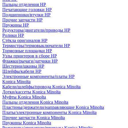
Пальцы отделения HP
Печатающие головки HP
Подшипники/втулки HP
Прочие запчасти HP
Пружины HP
Редукторы/двигатели/приводы HP
Ролики HP
Стёкла оригиналов HP
Термистры/термовыключатели HP
Тормозные площадки HP
Узлы принтеров в сборе HP
Флажки/рычаги/датчики HP
Шестерни/шкивы HP
Шлейфы/кабели HP
Электронные компоненты/платы HP
Konica Minolta
Кабели/шлейфы/провода Konica Minolta
Лотки/кассеты Konica Minolta
Муфты Konica Minolta
Пальцы отделения Konica Minolta
Пластины/держатели/направляющие Konica Minolta
Платы/электронные компоненты Konica Minolta
Прочие запчасти Konica Minolta
Пружины Konica Minolta
Редукторы/двигатели/приводы Konica Minolta