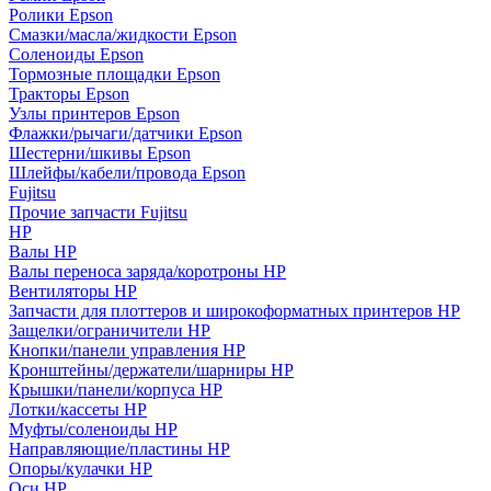
Ролики Epson
Смазки/масла/жидкости Epson
Соленоиды Epson
Тормозные площадки Epson
Тракторы Epson
Узлы принтеров Epson
Флажки/рычаги/датчики Epson
Шестерни/шкивы Epson
Шлейфы/кабели/провода Epson
Fujitsu
Прочие запчасти Fujitsu
HP
Валы HP
Валы переноса заряда/коротроны HP
Вентиляторы HP
Запчасти для плоттеров и широкоформатных принтеров HP
Защелки/ограничители HP
Кнопки/панели управления HP
Кронштейны/держатели/шарниры HP
Крышки/панели/корпуса HP
Лотки/кассеты HP
Муфты/соленоиды HP
Направляющие/пластины HP
Опоры/кулачки HP
Оси HP