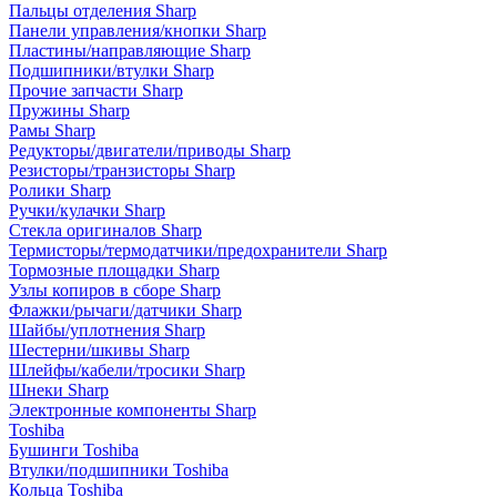
Пальцы отделения Sharp
Панели управления/кнопки Sharp
Пластины/направляющие Sharp
Подшипники/втулки Sharp
Прочие запчасти Sharp
Пружины Sharp
Рамы Sharp
Редукторы/двигатели/приводы Sharp
Резисторы/транзисторы Sharp
Ролики Sharp
Ручки/кулачки Sharp
Стекла оригиналов Sharp
Термисторы/термодатчики/предохранители Sharp
Тормозные площадки Sharp
Узлы копиров в сборе Sharp
Флажки/рычаги/датчики Sharp
Шайбы/уплотнения Sharp
Шестерни/шкивы Sharp
Шлейфы/кабели/тросики Sharp
Шнеки Sharp
Электронные компоненты Sharp
Toshiba
Бушинги Toshiba
Втулки/подшипники Toshiba
Кольца Toshiba