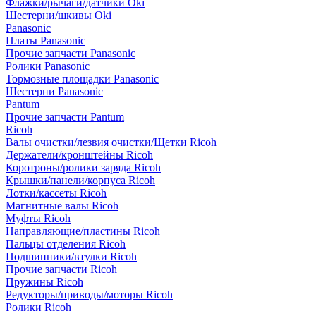
Флажки/рычаги/датчики Oki
Шестерни/шкивы Oki
Panasonic
Платы Panasonic
Прочие запчасти Panasonic
Ролики Panasonic
Тормозные площадки Panasonic
Шестерни Panasonic
Pantum
Прочие запчасти Pantum
Ricoh
Валы очистки/лезвия очистки/Щетки Ricoh
Держатели/кронштейны Ricoh
Коротроны/ролики заряда Ricoh
Крышки/панели/корпуса Ricoh
Лотки/кассеты Ricoh
Магнитные валы Ricoh
Муфты Ricoh
Направляющие/пластины Ricoh
Пальцы отделения Ricoh
Подшипники/втулки Ricoh
Прочие запчасти Ricoh
Пружины Ricoh
Редукторы/приводы/моторы Ricoh
Ролики Ricoh