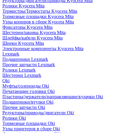
Редукторы/двигатели/приводы Kyocera Mita
Ролики Kyocera Mita
Термистры/Термостаты Kyocera Mita
Тормозные площадки Kyocera Mita
Узлы копиров в сборе Kyocera Mita
Фиксаторы Kyocera Mita
Шестерни/шкивы Kyocera Mita
Шлейфы/кабели Kyocera Mita
Шнеки Kyocera Mita
Электронные компоненты Kyocera Mita
Lexmark
Подшипники Lexmark
Прочие запчасти Lexmark
Ролики Lexmark
Шестерни Lexmark
Oki
Муфты/соленоиды Oki
Печатающие головки Oki
Пластины/держатели/направляющие/кулачки Oki
Подшипники/втулки Oki
Прочие запчасти Oki
Редукторы/приводы/двигатели Oki
Ролики Oki
Тормозные площадки Oki
Узлы принтеров в сборе Oki