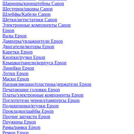
Шарниры/кронштейны Canon
Шестерни/шкивы Canon
Шлейфы/Кабели Canon
Щетки/антистатики Canon
Электронные компоненты Canon
Epson
Валы Epson
Дамперы/увлажнители Epson
Двигатели/моторы Epson
Каретки Epson
Кнопки/ручки Epson
Крышки/панели/корпуса Epson
Линейки Epson
Лотки Epson
Маски Epson
Направляющие/пластины/держатели Epson
Печатающие головки Epson
Платы/электронные компоненты Epson
Поглотители чернил/памперсы Epson
Подшипники/втулки Epson
Прокладки/шайбы Epson
Прочие запчасти Epson
Пружины Epson
Рамы/рамки Epson
Ремни Epson