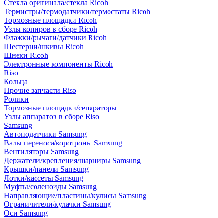
Стекла оригинала/стекла Ricoh
Термистры/термодатчики/термостаты Ricoh
Тормозные площадки Ricoh
Узлы копиров в сборе Ricoh
Флажки/рычаги/датчики Ricoh
Шестерни/шкивы Ricoh
Шнеки Ricoh
Электронные компоненты Ricoh
Riso
Кольца
Прочие запчасти Riso
Ролики
Тормозные площадки/сепараторы
Узлы аппаратов в сборе Riso
Samsung
Автоподатчики Samsung
Валы переноса/коротроны Samsung
Вентиляторы Samsung
Держатели/крепления/шарниры Samsung
Крышки/панели Samsung
Лотки/кассеты Samsung
Муфты/соленоиды Samsung
Направляющие/пластины/кулисы Samsung
Ограничители/кулачки Samsung
Оси Samsung