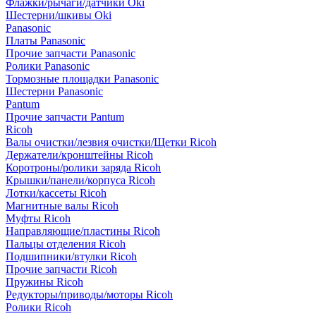
Флажки/рычаги/датчики Oki
Шестерни/шкивы Oki
Panasonic
Платы Panasonic
Прочие запчасти Panasonic
Ролики Panasonic
Тормозные площадки Panasonic
Шестерни Panasonic
Pantum
Прочие запчасти Pantum
Ricoh
Валы очистки/лезвия очистки/Щетки Ricoh
Держатели/кронштейны Ricoh
Коротроны/ролики заряда Ricoh
Крышки/панели/корпуса Ricoh
Лотки/кассеты Ricoh
Магнитные валы Ricoh
Муфты Ricoh
Направляющие/пластины Ricoh
Пальцы отделения Ricoh
Подшипники/втулки Ricoh
Прочие запчасти Ricoh
Пружины Ricoh
Редукторы/приводы/моторы Ricoh
Ролики Ricoh