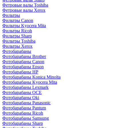
Фетровые валы Toshiba
Фетровые валы Xerox
Фильтры
Фильтры Canon
Фильтры Kyocera Mita
Фильтры Ricoh
Фильтры Sharp
Фильтры Toshiba
Фильтры Xerox
Фотобарабаны
Фотобарабаны Brother
Фотобарабаны Canon
Фотобарабаны Epson
Фотобарабаны HP
Фотобарабаны Konica Minolta
Фотобарабаны Kyocera Mita
Фотобарабаны Lexmark
Фотобарабаны OCE
Фотобарабаны Oki
Фотобарабаны Panasonic
Фотобарабаны Pantum
Фотобарабаны Ricoh
Фотобарабаны Samsung
Фотобарабаны Sharp