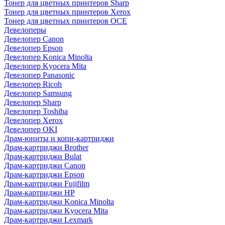
Тонер для цветных принтеров Sharp
Тонер для цветных принтеров Xerox
Тонер для цветных принтеров OCE
Девелоперы
Девелопер Canon
Девелопер Epson
Девелопер Konica Minolta
Девелопер Kyocera Mita
Девелопер Panasonic
Девелопер Ricoh
Девелопер Samsung
Девелопер Sharp
Девелопер Toshiba
Девелопер Xerox
Девелопер OKI
Драм-юниты и копи-картриджи
Драм-картриджи Brother
Драм-картриджи Bulat
Драм-картриджи Canon
Драм-картриджи Epson
Драм-картриджи Fujifilm
Драм-картриджи HP
Драм-картриджи Konica Minolta
Драм-картриджи Kyocera Mita
Драм-картриджи Lexmark