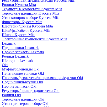
Редукторы/двигатели/приводы Kyocera Mita
Ролики Kyocera Mita
Термистры/Термостаты Kyocera Mita
Тормозные площадки Kyocera Mita
Узлы копиров в сборе Kyocera Mita
Фиксаторы Kyocera Mita
Шестерни/шкивы Kyocera Mita
Шлейфы/кабели Kyocera Mita
Шнеки Kyocera Mita
Электронные компоненты Kyocera Mita
Lexmark
Подшипники Lexmark
Прочие запчасти Lexmark
Ролики Lexmark
Шестерни Lexmark
Oki
Муфты/соленоиды Oki
Печатающие головки Oki
Пластины/держатели/направляющие/кулачки Oki
Подшипники/втулки Oki
Прочие запчасти Oki
Редукторы/приводы/двигатели Oki
Ролики Oki
Тормозные площадки Oki
Узлы принтеров в сборе Oki