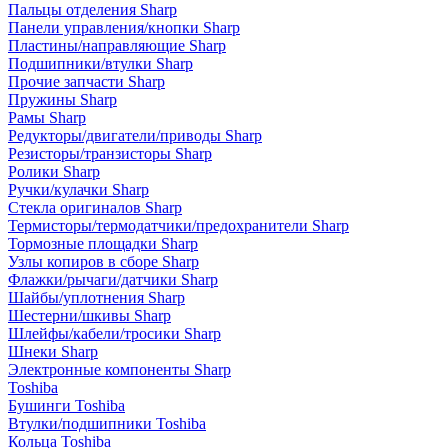
Пальцы отделения Sharp
Панели управления/кнопки Sharp
Пластины/направляющие Sharp
Подшипники/втулки Sharp
Прочие запчасти Sharp
Пружины Sharp
Рамы Sharp
Редукторы/двигатели/приводы Sharp
Резисторы/транзисторы Sharp
Ролики Sharp
Ручки/кулачки Sharp
Стекла оригиналов Sharp
Термисторы/термодатчики/предохранители Sharp
Тормозные площадки Sharp
Узлы копиров в сборе Sharp
Флажки/рычаги/датчики Sharp
Шайбы/уплотнения Sharp
Шестерни/шкивы Sharp
Шлейфы/кабели/тросики Sharp
Шнеки Sharp
Электронные компоненты Sharp
Toshiba
Бушинги Toshiba
Втулки/подшипники Toshiba
Кольца Toshiba