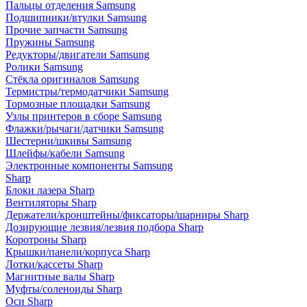
Пальцы отделения Samsung
Подшипники/втулки Samsung
Прочие запчасти Samsung
Пружины Samsung
Редукторы/двигатели Samsung
Ролики Samsung
Стёкла оригиналов Samsung
Термистры/термодатчики Samsung
Тормозные площадки Samsung
Узлы принтеров в сборе Samsung
Флажки/рычаги/датчики Samsung
Шестерни/шкивы Samsung
Шлейфы/кабели Samsung
Электронные компоненты Samsung
Sharp
Блоки лазера Sharp
Вентиляторы Sharp
Держатели/кронштейны/фиксаторы/шарниры Sharp
Дозирующие лезвия/лезвия подбора Sharp
Коротроны Sharp
Крышки/панели/корпуса Sharp
Лотки/кассеты Sharp
Магнитные валы Sharp
Муфты/соленоиды Sharp
Оси Sharp