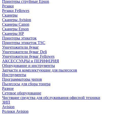
Принтеры струйные Epson
Резаки
Резаки Fellowes
Сканеры
Сканеры Avision
Сканеры Canon
Сканеры Epson
Сканеры HP
Принтеры этикеток
Принтеры этикеток TSC
Уничтожители бумаг
Уничтожители бумаг Deli
Уничтожители бумаг Fellowes
АКСЕССУАРЫ и ПЕРИФЕРИЯ
Оборудование и инструменты
Запчасти и комплектующие для пылесосов
Инструменты
Программаторы чипов
Пылесосы для сбора тонера
Разное
Сетевое оборудование
Чистящие средства для обслуживания офисной техники
ЗИП
Avision
Ролики Avision