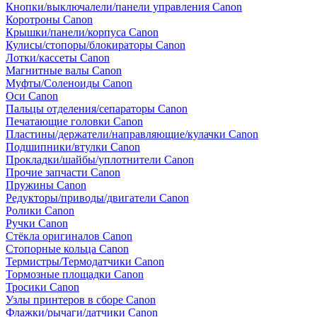
Кнопки/выключалели/панели управления Canon
Коротроны Canon
Крышки/панели/корпуса Canon
Кулисы/стопоры/блокираторы Canon
Лотки/кассеты Canon
Магнитные валы Canon
Муфты/Соленоиды Canon
Оси Canon
Пальцы отделения/сепараторы Canon
Печатающие головки Canon
Пластины/держатели/направляющие/кулачки Canon
Подшипники/втулки Canon
Прокладки/шайбы/уплотнители Canon
Прочие запчасти Canon
Пружины Canon
Редукторы/приводы/двигатели Canon
Ролики Canon
Ручки Canon
Стёкла оригиналов Canon
Стопорные кольца Canon
Термистры/Термодатчики Canon
Тормозные площадки Canon
Тросики Canon
Узлы принтеров в сборе Canon
Флажки/рычаги/датчики Canon