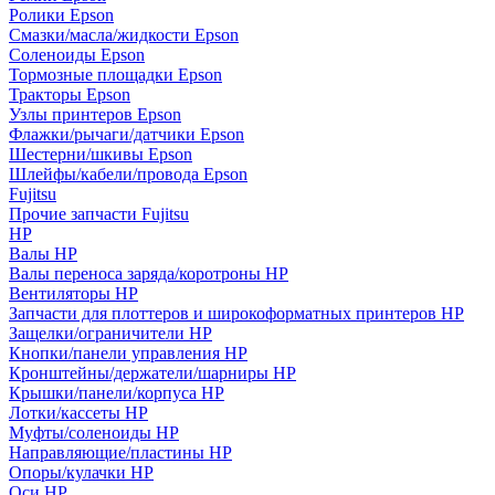
Ролики Epson
Смазки/масла/жидкости Epson
Соленоиды Epson
Тормозные площадки Epson
Тракторы Epson
Узлы принтеров Epson
Флажки/рычаги/датчики Epson
Шестерни/шкивы Epson
Шлейфы/кабели/провода Epson
Fujitsu
Прочие запчасти Fujitsu
HP
Валы HP
Валы переноса заряда/коротроны HP
Вентиляторы HP
Запчасти для плоттеров и широкоформатных принтеров HP
Защелки/ограничители HP
Кнопки/панели управления HP
Кронштейны/держатели/шарниры HP
Крышки/панели/корпуса HP
Лотки/кассеты HP
Муфты/соленоиды HP
Направляющие/пластины HP
Опоры/кулачки HP
Оси HP