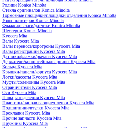
Ролики Konica Minolta
Стекла оригиналов Konica Minolta
Тормозные площадки/площадки отделения Konica Minolta
Узлы принтеров Konica Minolta
Флажки/рычаги/датчики Konica Minolta
Шестерни Konica Minolta
Kyocera Mita
Валы Kyocera Mita
Валы переноса/коротроны Kyocera Mita
Валы регистрации Kyocera Mita
Датчики/флажки/рычаги Kyocera Mita
Держатели/кронштейны/шарниры Kyocera Mita
Кольца Kyocera Mita
Крышки/панели/корпуса Kyocera Mita
Лотки/кассеты Kyocera Mita
Муфты/соленоиды Kyocera Mita
Ограничители Kyocera Mita
Оси Kyocera Mita
Пальцы отделения Kyocera Mita
Пластины/направляющие/пленки Kyocera Mita
Подшипники/втулки Kyocera Mita
Прокладки Kyocera Mita
Прочие запчасти Kyocera Mita
Пружины Kyocera Mita