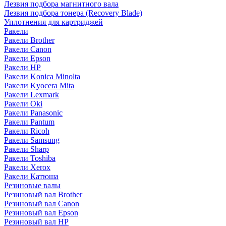
Лезвия подбора магнитного вала
Лезвия подбора тонера (Recovery Blade)
Уплотнения для картриджей
Ракели
Ракели Brother
Ракели Canon
Ракели Epson
Ракели HP
Ракели Konica Minolta
Ракели Kyocera Mita
Ракели Lexmark
Ракели Oki
Ракели Panasonic
Ракели Pantum
Ракели Ricoh
Ракели Samsung
Ракели Sharp
Ракели Toshiba
Ракели Xerox
Ракели Катюша
Резиновые валы
Резиновый вал Brother
Резиновый вал Canon
Резиновый вал Epson
Резиновый вал HP