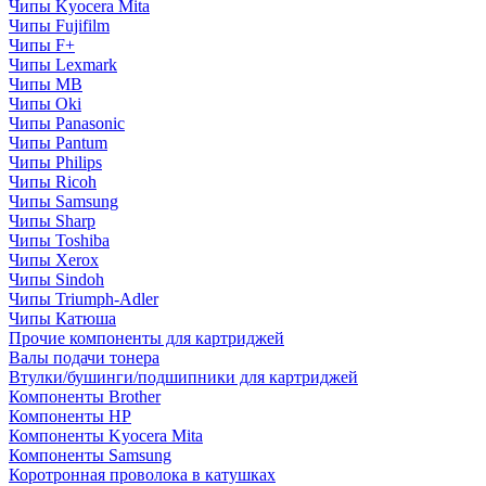
Чипы Kyocera Mita
Чипы Fujifilm
Чипы F+
Чипы Lexmark
Чипы MB
Чипы Oki
Чипы Panasonic
Чипы Pantum
Чипы Philips
Чипы Ricoh
Чипы Samsung
Чипы Sharp
Чипы Toshiba
Чипы Xerox
Чипы Sindoh
Чипы Triumph-Adler
Чипы Катюша
Прочие компоненты для картриджей
Валы подачи тонера
Втулки/бушинги/подшипники для картриджей
Компоненты Brother
Компоненты HP
Компоненты Kyocera Mita
Компоненты Samsung
Коротронная проволока в катушках