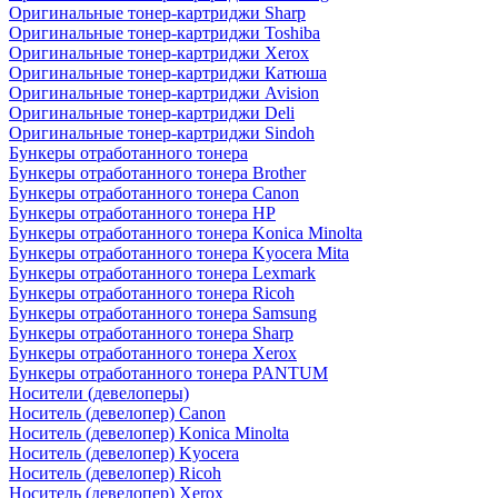
Оригинальные тонер-картриджи Sharp
Оригинальные тонер-картриджи Toshiba
Оригинальные тонер-картриджи Xerox
Оригинальные тонер-картриджи Катюша
Оригинальные тонер-картриджи Avision
Оригинальные тонер-картриджи Deli
Оригинальные тонер-картриджи Sindoh
Бункеры отработанного тонера
Бункеры отработанного тонера Brother
Бункеры отработанного тонера Canon
Бункеры отработанного тонера HP
Бункеры отработанного тонера Konica Minolta
Бункеры отработанного тонера Kyocera Mita
Бункеры отработанного тонера Lexmark
Бункеры отработанного тонера Ricoh
Бункеры отработанного тонера Samsung
Бункеры отработанного тонера Sharp
Бункеры отработанного тонера Xerox
Бункеры отработанного тонера PANTUM
Носители (девелоперы)
Носитель (девелопер) Canon
Носитель (девелопер) Konica Minolta
Носитель (девелопер) Kyocera
Носитель (девелопер) Ricoh
Носитель (девелопер) Xerox