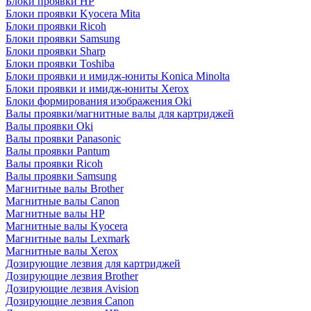
Блоки проявки HP
Блоки проявки Kyocera Mita
Блоки проявки Ricoh
Блоки проявки Samsung
Блоки проявки Sharp
Блоки проявки Toshiba
Блоки проявки и имидж-юниты Konica Minolta
Блоки проявки и имидж-юниты Xerox
Блоки формирования изображения Oki
Валы проявки/магнитные валы для картриджей
Валы проявки Oki
Валы проявки Panasonic
Валы проявки Pantum
Валы проявки Ricoh
Валы проявки Samsung
Магнитные валы Brother
Магнитные валы Canon
Магнитные валы HP
Магнитные валы Kyocera
Магнитные валы Lexmark
Магнитные валы Xerox
Дозирующие лезвия для картриджей
Дозирующие лезвия Brother
Дозирующие лезвия Avision
Дозирующие лезвия Canon