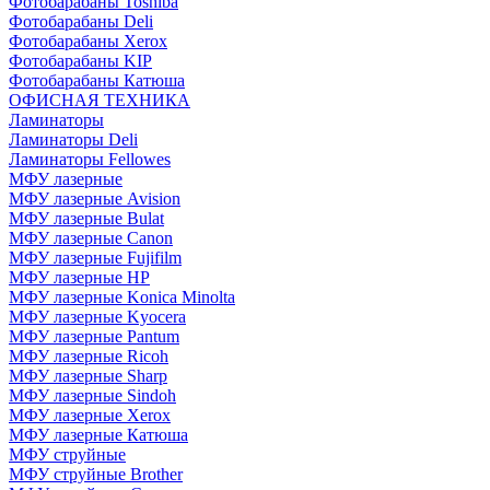
Фотобарабаны Toshiba
Фотобарабаны Deli
Фотобарабаны Xerox
Фотобарабаны KIP
Фотобарабаны Катюша
ОФИСНАЯ ТЕХНИКА
Ламинаторы
Ламинаторы Deli
Ламинаторы Fellowes
МФУ лазерные
МФУ лазерные Avision
МФУ лазерные Bulat
МФУ лазерные Canon
МФУ лазерные Fujifilm
МФУ лазерные HP
МФУ лазерные Konica Minolta
МФУ лазерные Kyocera
МФУ лазерные Pantum
МФУ лазерные Ricoh
МФУ лазерные Sharp
МФУ лазерные Sindoh
МФУ лазерные Xerox
МФУ лазерные Катюша
МФУ струйные
МФУ струйные Brother