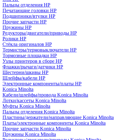
Пальцы отделения HP
Печатающие головки HP
Подшипники/втулки HP
Прочие запчасти HP
Пружины HP
Редукторы/двигатели/приводы HP
Ролики HP
Стёкла оригиналов HP
Термистры/термовыключатели HP
Тормозные площадки HP
Узлы принтеров в сборе HP
Флажки/рычаги/датчики HP
Шестерни/шкивы HP
Шлейфы/кабели HP
Электронные компоненты/платы HP
Konica Minolta
Кабели/шлейфы/провода Konica Minolta
Лотки/кассеты Konica Minolta
Муфты Konica Minolta
Пальцы отделения Konica Minolta
Пластины/держатели/направляющие Konica Minolta
Платы/электронные компоненты Konica Minolta
Прочие запчасти Konica Minolta
Пружины Konica Minolta
Редукторы/двигатели/приводы Konica Minolta