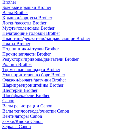
Brother
Боковые крышки Brother
Валы Brother
Крышки/корпусы Brother
Лотки/кассеты Brother
Муфты/соленоиды Brother
Печатающие головки Brother
Пластины/держатели/направляющие Brother
Платы Brother
Подшипники/втулки Brother
Прочие запчасти Brother
Редукторы/приводы/двигатели Brother
Ролики Brother
Тормозные площадки Brother
Узлы принтеров в сборе Brother
Флажки/рычаги/датчики Brother
Шарниры/кронштейны Brother
Шестерни Brother
Шлейфы/кабели Brother
Canon
Валы регистрации Canon
Валы теплоотвода/очистки Canon
Вентиляторы Canon
Замки/Крюки Canon
Зеркала Canon