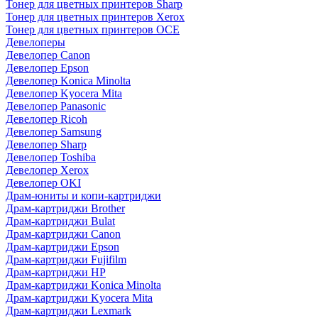
Тонер для цветных принтеров Sharp
Тонер для цветных принтеров Xerox
Тонер для цветных принтеров OCE
Девелоперы
Девелопер Canon
Девелопер Epson
Девелопер Konica Minolta
Девелопер Kyocera Mita
Девелопер Panasonic
Девелопер Ricoh
Девелопер Samsung
Девелопер Sharp
Девелопер Toshiba
Девелопер Xerox
Девелопер OKI
Драм-юниты и копи-картриджи
Драм-картриджи Brother
Драм-картриджи Bulat
Драм-картриджи Canon
Драм-картриджи Epson
Драм-картриджи Fujifilm
Драм-картриджи HP
Драм-картриджи Konica Minolta
Драм-картриджи Kyocera Mita
Драм-картриджи Lexmark