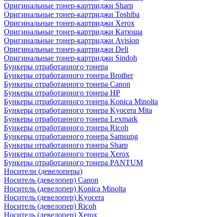
Оригинальные тонер-картриджи Sharp
Оригинальные тонер-картриджи Toshiba
Оригинальные тонер-картриджи Xerox
Оригинальные тонер-картриджи Катюша
Оригинальные тонер-картриджи Avision
Оригинальные тонер-картриджи Deli
Оригинальные тонер-картриджи Sindoh
Бункеры отработанного тонера
Бункеры отработанного тонера Brother
Бункеры отработанного тонера Canon
Бункеры отработанного тонера HP
Бункеры отработанного тонера Konica Minolta
Бункеры отработанного тонера Kyocera Mita
Бункеры отработанного тонера Lexmark
Бункеры отработанного тонера Ricoh
Бункеры отработанного тонера Samsung
Бункеры отработанного тонера Sharp
Бункеры отработанного тонера Xerox
Бункеры отработанного тонера PANTUM
Носители (девелоперы)
Носитель (девелопер) Canon
Носитель (девелопер) Konica Minolta
Носитель (девелопер) Kyocera
Носитель (девелопер) Ricoh
Носитель (девелопер) Xerox