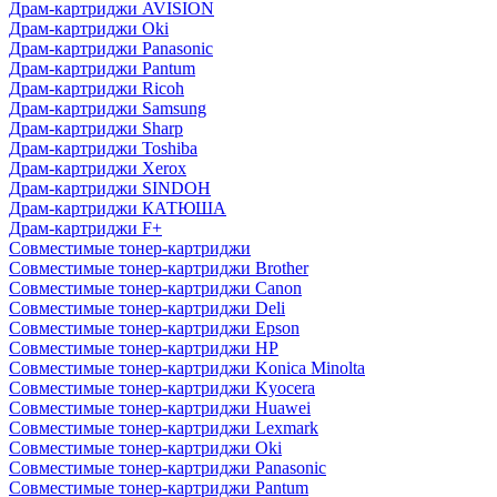
Драм-картриджи AVISION
Драм-картриджи Oki
Драм-картриджи Panasonic
Драм-картриджи Pantum
Драм-картриджи Ricoh
Драм-картриджи Samsung
Драм-картриджи Sharp
Драм-картриджи Toshiba
Драм-картриджи Xerox
Драм-картриджи SINDOH
Драм-картриджи КАТЮША
Драм-картриджи F+
Совместимые тонер-картриджи
Совместимые тонер-картриджи Brother
Совместимые тонер-картриджи Canon
Совместимые тонер-картриджи Deli
Совместимые тонер-картриджи Epson
Совместимые тонер-картриджи HP
Совместимые тонер-картриджи Konica Minolta
Совместимые тонер-картриджи Kyocera
Совместимые тонер-картриджи Huawei
Совместимые тонер-картриджи Lexmark
Совместимые тонер-картриджи Oki
Совместимые тонер-картриджи Panasonic
Совместимые тонер-картриджи Pantum