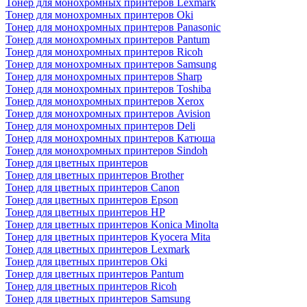
Тонер для монохромных принтеров Lexmark
Тонер для монохромных принтеров Oki
Тонер для монохромных принтеров Panasonic
Тонер для монохромных принтеров Pantum
Тонер для монохромных принтеров Ricoh
Тонер для монохромных принтеров Samsung
Тонер для монохромных принтеров Sharp
Тонер для монохромных принтеров Toshiba
Тонер для монохромных принтеров Xerox
Тонер для монохромных принтеров Avision
Тонер для монохромных принтеров Deli
Тонер для монохромных принтеров Катюша
Тонер для монохромных принтеров Sindoh
Тонер для цветных принтеров
Тонер для цветных принтеров Brother
Тонер для цветных принтеров Canon
Тонер для цветных принтеров Epson
Тонер для цветных принтеров HP
Тонер для цветных принтеров Konica Minolta
Тонер для цветных принтеров Kyocera Mita
Тонер для цветных принтеров Lexmark
Тонер для цветных принтеров Oki
Тонер для цветных принтеров Pantum
Тонер для цветных принтеров Ricoh
Тонер для цветных принтеров Samsung