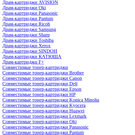
Драм-картриджи AVISION
Драм-картриджи Oki
Драм-картриджи Panasonic
Драм-картриджи Pantum
Драм-картриджи Ricoh
Драм-картриджи Samsung
Драм-картриджи Sharp
Драм-картриджи Toshiba
Драм-картриджи Xerox
Драм-картриджи SINDOH
Драм-картриджи КАТЮША
Драм-картриджи F+
Совместимые тонер-картриджи
Совместимые тонер-картриджи Brother
Совместимые тонер-картриджи Canon
Совместимые тонер-картриджи Deli
Совместимые тонер-картриджи Epson
Совместимые тонер-картриджи HP
Совместимые тонер-картриджи Konica Minolta
Совместимые тонер-картриджи Kyocera
Совместимые тонер-картриджи Huawei
Совместимые тонер-картриджи Lexmark
Совместимые тонер-картриджи Oki
Совместимые тонер-картриджи Panasonic
Совместимые тонер-картриджи Pantum