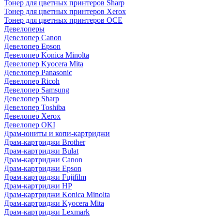
Тонер для цветных принтеров Sharp
Тонер для цветных принтеров Xerox
Тонер для цветных принтеров OCE
Девелоперы
Девелопер Canon
Девелопер Epson
Девелопер Konica Minolta
Девелопер Kyocera Mita
Девелопер Panasonic
Девелопер Ricoh
Девелопер Samsung
Девелопер Sharp
Девелопер Toshiba
Девелопер Xerox
Девелопер OKI
Драм-юниты и копи-картриджи
Драм-картриджи Brother
Драм-картриджи Bulat
Драм-картриджи Canon
Драм-картриджи Epson
Драм-картриджи Fujifilm
Драм-картриджи HP
Драм-картриджи Konica Minolta
Драм-картриджи Kyocera Mita
Драм-картриджи Lexmark