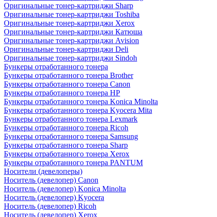
Оригинальные тонер-картриджи Sharp
Оригинальные тонер-картриджи Toshiba
Оригинальные тонер-картриджи Xerox
Оригинальные тонер-картриджи Катюша
Оригинальные тонер-картриджи Avision
Оригинальные тонер-картриджи Deli
Оригинальные тонер-картриджи Sindoh
Бункеры отработанного тонера
Бункеры отработанного тонера Brother
Бункеры отработанного тонера Canon
Бункеры отработанного тонера HP
Бункеры отработанного тонера Konica Minolta
Бункеры отработанного тонера Kyocera Mita
Бункеры отработанного тонера Lexmark
Бункеры отработанного тонера Ricoh
Бункеры отработанного тонера Samsung
Бункеры отработанного тонера Sharp
Бункеры отработанного тонера Xerox
Бункеры отработанного тонера PANTUM
Носители (девелоперы)
Носитель (девелопер) Canon
Носитель (девелопер) Konica Minolta
Носитель (девелопер) Kyocera
Носитель (девелопер) Ricoh
Носитель (девелопер) Xerox