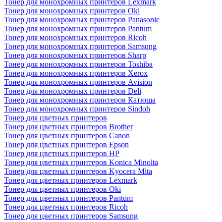
Тонер для монохромных принтеров Lexmark
Тонер для монохромных принтеров Oki
Тонер для монохромных принтеров Panasonic
Тонер для монохромных принтеров Pantum
Тонер для монохромных принтеров Ricoh
Тонер для монохромных принтеров Samsung
Тонер для монохромных принтеров Sharp
Тонер для монохромных принтеров Toshiba
Тонер для монохромных принтеров Xerox
Тонер для монохромных принтеров Avision
Тонер для монохромных принтеров Deli
Тонер для монохромных принтеров Катюша
Тонер для монохромных принтеров Sindoh
Тонер для цветных принтеров
Тонер для цветных принтеров Brother
Тонер для цветных принтеров Canon
Тонер для цветных принтеров Epson
Тонер для цветных принтеров HP
Тонер для цветных принтеров Konica Minolta
Тонер для цветных принтеров Kyocera Mita
Тонер для цветных принтеров Lexmark
Тонер для цветных принтеров Oki
Тонер для цветных принтеров Pantum
Тонер для цветных принтеров Ricoh
Тонер для цветных принтеров Samsung